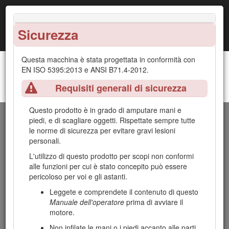
Sicurezza
Questa macchina è stata progettata in conformità con
EN ISO 5395:2013 e ANSI B71.4-2012.
Requisiti generali di sicurezza
Tosaerba rotante Groundsmaster® 4100 o 4110
Introduzione
Questo prodotto è in grado di amputare mani e
Questo è un tosaerba dotato di postazione per l'operatore e
piedi, e di scagliare oggetti. Rispettate sempre tutte
lame rotanti, pensato per essere utilizzato da professionisti e
le norme di sicurezza per evitare gravi lesioni
operatori del verde in applicazioni commerciali. Il suo scopo
personali.
principale è quello di tagliare l'erba di parchi, campi sportivi e
L'utilizzo di questo prodotto per scopi non conformi
aree verdi commerciali dopo un taglio accurato. Non è stato
alle funzioni per cui è stato concepito può essere
progettato per tagliare aree cespugliose, erba e altre piante
pericoloso per voi e gli astanti.
ai bordi delle strade, né per impieghi in agricoltura.
Leggete e comprendete il contenuto di questo
Leggete attentamente il presente manuale al fine di utilizzare
Manuale dell'operatore
prima di avviare il
e mantenere correttamente il prodotto ed evitare infortuni e
motore.
danni. Voi siete responsabili del corretto utilizzo del prodotto,
all'insegna della sicurezza.
Non infilate le mani o i piedi accanto alle parti