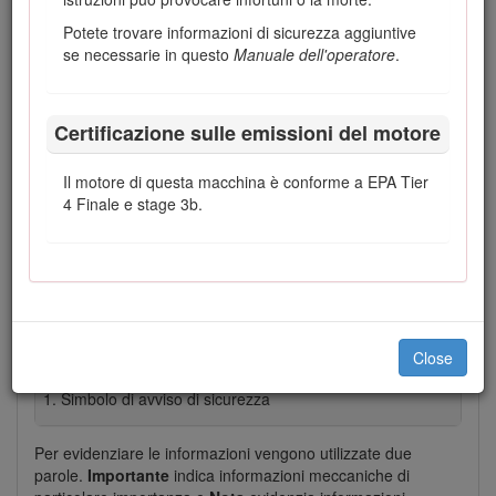
Potete trovare informazioni di sicurezza aggiuntive
se necessarie in questo
Manuale dell'operatore
.
Figura 1
Targa del numero del modello e del numero di serie
Certificazione sulle emissioni del motore
Questo manuale identifica pericoli potenziali e riporta
Il motore di questa macchina è conforme a EPA Tier
messaggi di sicurezza evidenziati dal simbolo di avviso di
4 Finale e stage 3b.
sicurezza (Figura
2
), che segnala un pericolo che può
causare gravi infortuni o la morte se non osserverete le
precauzioni raccomandate.
Close
Figura 2
Simbolo di avviso di sicurezza
Per evidenziare le informazioni vengono utilizzate due
parole.
Importante
indica informazioni meccaniche di