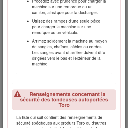
Procédez avec prudence pour charger la
batterie et le lieu de stockage du carburant
machine sur une remorque ou un
de tout excès de graisse, débris d'herbe et
camion, ainsi que pour la décharger.
feuilles.
Utilisez des rampes d'une seule pièce
Vérifiez fréquemment l'état et l'usure du bac
pour charger la machine sur une
à herbe.
remorque ou un véhicule.
Maintenez toutes les pièces en bon état de
Arrimez solidement la machine au moyen
marche, et toutes les fixations et tous les
de sangles, chaînes, câbles ou cordes.
raccords hydrauliques bien serrés.
Les sangles avant et arrière doivent être
Remplacez toutes les pièces et tous les
dirigées vers le bas et l'extérieur de la
autocollants usés ou endommagés.
machine.
La vidange du réservoir de carburant doit
impérativement s'effectuer à l'extérieur.
Soyez prudent pendant le réglage de la
machine pour éviter de vous coincer les
Renseignements concernant la
doigts entre les lames en rotation et les
sécurité des tondeuses autoportées
pièces fixes de la machine.
Toro
Attention, sur les machines à plusieurs
cylindres/rouleaux, la rotation d'un
La liste qui suit contient des renseignements de
cylindre/rouleau peut entraîner les autres.
sécurité spécifiques aux produits Toro ou d'autres
Débrayez les commandes, abaissez les