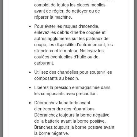
Ralentissez et redoublez de prudence sur les
complet de toutes les pièces mobiles
pentes. Déplacez-vous dans la direction
avant de régler, de nettoyer ou de
préconisée sur les pentes. La nature du
réparer la machine.
terrain peut affecter la stabilité de la
Pour éviter les risques d'incendie,
machine.
enlevez les débris d'herbe coupée et
Évitez de démarrer, de vous arrêter ou de
autres agglomérés sur les plateaux de
tourner sur une pente. Si les roues perdent
coupe, les dispositifs d'entraînement, les
de leur motricité, débrayez les lames et
silencieux et le moteur. Nettoyez les
redescendez lentement jusqu'au bas de la
coulées éventuelles d'huile ou de
pente.
carburant.
Ne prenez pas de virage serrés. Faites
Utilisez des chandelles pour soutenir les
toujours marche arrière avec prudence.
composants au besoin.
Lorsque vous utilisez la machine sur une
Libérez la pression emmagasinée dans
pente, gardez toujours tous les plateaux de
les composants avec précaution.
coupe abaissés.
Débranchez la batterie avant
Évitez de faire demi-tour sur les pentes. Si
d'entreprendre des réparations.
vous ne pouvez pas faire autrement,
Débranchez toujours la borne négative
procédez lentement et progressivement, de
de la batterie avant la borne positive.
préférence vers le bas.
Branchez toujours la borne positive avant
la borne négative.
Redoublez de prudence lorsque la machine