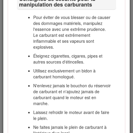
marche et de l'utiliser.
manipulation des carburants
Désengagez l'entraînement des accessoires
pour transporter la machine ou quand elle ne
Pour éviter de vous blesser ou de causer
sert pas.
des dommages matériels, manipulez
l'essence avec une extrême prudence.
Coupez le moteur et débrayez les
Le carburant est extrêmement
accessoires avant d'effectuer les opérations
inflammable et ses vapeurs sont
suivantes :
explosives.
Avant de faire le plein de carburant.
Éteignez cigarettes, cigares, pipes et
Avant de régler la hauteur de coupe,
autres sources d'étincelles.
sauf si ce réglage peut se faire depuis
Utilisez exclusivement un bidon à
la position d'utilisation.
carburant homologué.
Réduisez l'ouverture du papillon avant
N'enlevez jamais le bouchon du réservoir
d'arrêter le moteur et coupez l'arrivée de
de carburant et n'ajoutez jamais de
carburant après la tonte si le moteur est
carburant quand le moteur est en
équipé d'un robinet de carburant.
marche.
N'approchez pas les pieds et les mains des
Laissez refroidir le moteur avant de faire
plateaux de coupe.
le plein.
Avant de faire marche arrière, vérifiez que la
Ne faites jamais le plein de carburant à
voie est libre juste derrière la machine et sur
l'intérieur d'un local.