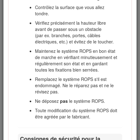
frein de stationnement.
Contrôlez la surface que vous allez
Coupez le moteur et enlevez la clé de
tondre.
contact.
Vérifiez précisément la hauteur libre
Désengagez l'entraînement des accessoires,
avant de passer sous un obstacle
coupez le moteur et enlevez la clé de contact
(par ex. branches, portes, câbles
dans les cas suivants :
électriques, etc.) et évitez de le toucher.
Avant de régler la hauteur de coupe,
Maintenez le système ROPS en bon état
sauf si ce réglage peut se faire depuis
de marche en vérifiant minutieusement et
la position d'utilisation.
régulièrement son état et en gardant
toutes les fixations bien serrées.
Avant de dégager des obstructions.
Remplacez le système ROPS s'il est
Avant d'inspecter, de nettoyer ou
endommagé. Ne le réparez pas et ne le
d'effectuer toute opération sur la
révisez pas.
tondeuse.
Ne déposez
pas
le système ROPS.
Après avoir heurté un obstacle ou si
des vibrations inhabituelles se
Toute modification du système ROPS doit
produisent (vérification immédiate).
être agréée par le fabricant.
Recherchez et réparez les dommages
éventuels des plateaux de coupe
avant de remettre la machine en
Consignes de sécurité pour la