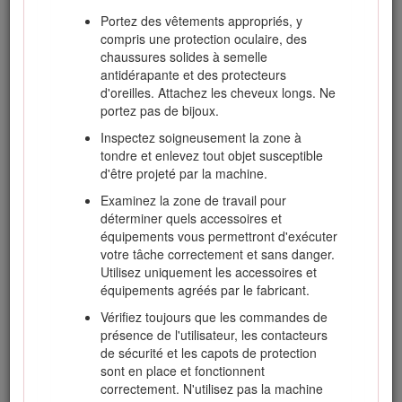
Portez des vêtements appropriés, y
L'état de Californie considère les gaz d'échappement
compris une protection oculaire, des
des moteurs diesel et certains de leurs composants
chaussures solides à semelle
comme susceptibles de provoquer des cancers, des
antidérapante et des protecteurs
malformations congénitales et autres troubles de la
d'oreilles. Attachez les cheveux longs. Ne
reproduction.
portez pas de bijoux.
Inspectez soigneusement la zone à
Vous commettez une infraction à la section 4442 ou 4443 du
tondre et enlevez tout objet susceptible
Code des ressources publiques de Californie si vous utilisez
d'être projeté par la machine.
cette machine dans une zone boisée, broussailleuse ou
Examinez la zone de travail pour
recouverte d'herbe sans qu'elle soit équipée d'un pare-
déterminer quels accessoires et
étincelles, comme défini à la section 4442, en bon état de
équipements vous permettront d'exécuter
marche, ou sans que le moteur soit construit, équipé et
votre tâche correctement et sans danger.
entretenu pour prévenir les incendies.
Utilisez uniquement les accessoires et
équipements agréés par le fabricant.
Vérifiez toujours que les commandes de
Sécurité
présence de l'utilisateur, les contacteurs
de sécurité et les capots de protection
Cette machine est conçue en conformité avec la norme EN
sont en place et fonctionnent
ISO 5395:2013 (lorsque les autocollants appropriés sont
correctement. N'utilisez pas la machine