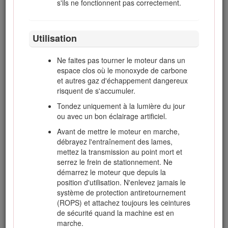
apposés) et la norme ANSI B71.4-2012.
s'ils ne fonctionnent pas correctement.
L'usage ou l'entretien incorrect de la machine peut
occasionner des accidents. Pour réduire les risques
Utilisation
d'accidents et de blessures, respectez les consignes de
sécurité qui suivent. Tenez toujours compte des mises
en garde signalées par le symbole de sécurité et la
Ne faites pas tourner le moteur dans un
mention Prudence, Attention ou Danger. Le non respect
espace clos où le monoxyde de carbone
des instructions peut entraîner des blessures graves ou
et autres gaz d'échappement dangereux
mortelles.
risquent de s'accumuler.
Important: Pour les données réglementaires exigées par
Tondez uniquement à la lumière du jour
la CE, reportez-vous à la Déclaration de conformité
ou avec un bon éclairage artificiel.
fournie avec la machine.
Avant de mettre le moteur en marche,
débrayez l'entraînement des lames,
Consignes de sécurité
mettez la transmission au point mort et
serrez le frein de stationnement. Ne
Les instructions qui suivent sont adaptées de la norme
démarrez le moteur que depuis la
ISO 5395:2013 et de la norme ANSI B71.4-2012.
position d'utilisation. N'enlevez jamais le
système de protection antiretournement
Apprendre à se servir de la machine
(ROPS) et attachez toujours les ceintures
de sécurité quand la machine est en
Lisez attentivement le
Manuel de l'utilisateur
marche.