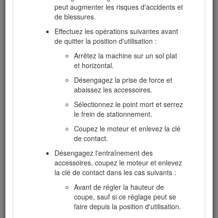
peut augmenter les risques d'accidents et
Examinez la zone de travail pour déterminer
de blessures.
quels accessoires et équipements vous
permettront d'exécuter votre tâche
Effectuez les opérations suivantes avant
correctement et sans danger. Utilisez
de quitter la position d'utilisation :
uniquement les accessoires et équipements
Arrêtez la machine sur un sol plat
agréés par le fabricant.
et horizontal.
Vérifiez toujours que les commandes de
Désengagez la prise de force et
présence de l'utilisateur, les contacteurs de
abaissez les accessoires.
sécurité et les capots de protection sont en
place et fonctionnent correctement. N'utilisez
Sélectionnez le point mort et serrez
pas la machine s'ils ne fonctionnent pas
le frein de stationnement.
correctement.
Coupez le moteur et enlevez la clé
de contact.
Désengagez l'entraînement des
Utilisation
accessoires, coupez le moteur et enlevez
la clé de contact dans les cas suivants :
Ne faites pas tourner le moteur dans un
espace clos où le monoxyde de carbone et
Avant de régler la hauteur de
autres gaz d'échappement dangereux
coupe, sauf si ce réglage peut se
risquent de s'accumuler.
faire depuis la position d'utilisation.