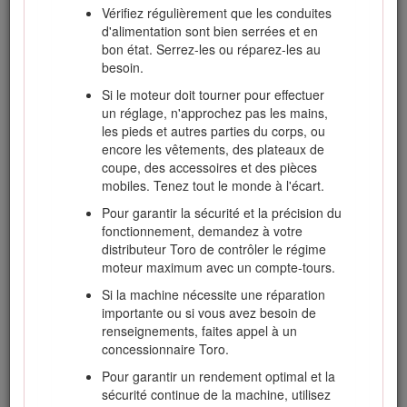
limiter la vitesse de déplacement en
Vérifiez régulièrement que les conduites
marche avant et pour garder le contrôle de
d'alimentation sont bien serrées et en
la machine.
bon état. Serrez-les ou réparez-les au
besoin.
Si la machine est équipée d'un système de
protection antiretournement (ROPS), n'enlevez
Si le moteur doit tourner pour effectuer
jamais ce dernier et utilisez toujours la ceinture
un réglage, n'approchez pas les mains,
de sécurité.
les pieds et autres parties du corps, ou
encore les vêtements, des plateaux de
Élevez les plateaux de coupe pour vous rendre
coupe, des accessoires et des pièces
d'une zone de travail à l'autre.
mobiles. Tenez tout le monde à l'écart.
Ne touchez pas le moteur, le silencieux ou le
Pour garantir la sécurité et la précision du
tuyau d'échappement si le moteur tourne ou vient
fonctionnement, demandez à votre
de s'arrêter car vous risquez de vous brûler.
distributeur Toro de contrôler le régime
Si le moteur cale ou perd de la puissance et que
moteur maximum avec un compte-tours.
la machine ne peut donc pas atteindre le sommet
Si la machine nécessite une réparation
d'une côte, ne faites pas demi-tour. Faites
importante ou si vous avez besoin de
toujours marche arrière lentement et en ligne
renseignements, faites appel à un
droite.
concessionnaire Toro.
Arrêtez de tondre si une personne ou un animal
Pour garantir un rendement optimal et la
apparaît subitement dans la zone de travail. Ne
sécurité continue de la machine, utilisez
recommencez pas à tondre avant d'avoir dégagé