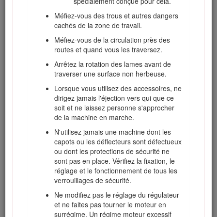
spécialement conçue pour cela.
professionnelle et pratique. Le propriétaire
de la machine doit assurer la formation des
Méfiez-vous des trous et autres dangers
utilisateurs. Cette formation doit insister sur
cachés de la zone de travail.
la nécessité de consacrer toute son attention
Méfiez-vous de la circulation près des
à la conduite lors de l'utilisation d'une
routes et quand vous les traversez.
machine autoportée.
Arrêtez la rotation des lames avant de
Le propriétaire/l'utilisateur est responsable
traverser une surface non herbeuse.
des dommages matériels ou corporels et
peut les prévenir.
Lorsque vous utilisez des accessoires, ne
dirigez jamais l'éjection vers qui que ce
soit et ne laissez personne s'approcher
de la machine en marche.
Avant d'utiliser la machine
N'utilisez jamais une machine dont les
Portez des vêtements appropriés, y compris
capots ou les déflecteurs sont défectueux
une protection oculaire, des chaussures
ou dont les protections de sécurité ne
solides à semelle antidérapante et des
sont pas en place. Vérifiez la fixation, le
protecteurs d'oreilles. Attachez les cheveux
réglage et le fonctionnement de tous les
longs. Ne portez pas de bijoux.
verrouillages de sécurité.
Inspectez soigneusement la zone à tondre et
Ne modifiez pas le réglage du régulateur
enlevez tout objet susceptible d'être projeté
et ne faites pas tourner le moteur en
par la machine.
surrégime. Un régime moteur excessif