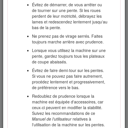
révisez pas.
Évitez de démarrer, de vous arrêter ou
de tourner sur une pente. Si les roues
Ne déposez
pas
le système ROPS.
perdent de leur motricité, débrayez les
Toute modification du système ROPS doit
lames et redescendez lentement jusqu'au
être agréée par le fabricant.
bas de la pente.
Ne prenez pas de virage serrés. Faites
toujours marche arrière avec prudence.
Consignes de sécurité pour la
Lorsque vous utilisez la machine sur une
manipulation des carburants
pente, gardez toujours tous les plateaux
de coupe abaissés.
Pour éviter de vous blesser ou de causer
des dommages matériels, manipulez
Évitez de faire demi-tour sur les pentes.
l'essence avec une extrême prudence. Le
Si vous ne pouvez pas faire autrement,
carburant est extrêmement inflammable et
procédez lentement et progressivement,
ses vapeurs sont explosives.
de préférence vers le bas.
Éteignez cigarettes, cigares, pipes et autres
Redoublez de prudence lorsque la
sources d'étincelles.
machine est équipée d'accessoires, car
ceux-ci peuvent en modifier la stabilité.
Utilisez exclusivement un bidon à carburant
Suivez les recommandations de ce
homologué.
Manuel de l'utilisateur
relatives à
N'enlevez jamais le bouchon du réservoir de
l'utilisation de la machine sur les pentes.