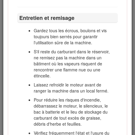
carburant et n'ajoutez jamais de carburant
quand le moteur est en marche.
Laissez refroidir le moteur avant de faire le
Entretien et remisage
plein.
Gardez tous les écrous, boulons et vis
Ne faites jamais le plein de carburant à
toujours bien serrés pour garantir
l'intérieur d'un local.
l'utilisation sûre de la machine.
Ne remisez jamais la machine ni les bidons
S'il reste du carburant dans le réservoir,
de carburant à proximité d'une flamme nue,
ne remisez pas la machine dans un
d'une source d'étincelles ou d'une veilleuse,
bâtiment où les vapeurs risquent de
telle celle d'un chauffe-eau ou d'autres
rencontrer une flamme nue ou une
appareils.
étincelle.
Ne remplissez jamais les bidons de
Laissez refroidir le moteur avant de
carburant à l'intérieur d'un véhicule ou sur le
ranger la machine dans un local fermé.
plateau d'une remorque dont le revêtement
est en plastique. Posez toujours les bidons
Pour réduire les risques d'incendie,
sur le sol, à l'écart du véhicule, avant de les
débarrassez le moteur, le silencieux, le
remplir.
bac à batterie et le lieu de stockage du
carburant de tout excès de graisse,
Descendez la machine du véhicule ou de la
débris d'herbe et feuilles.
remorque et posez-la à terre avant de
remplir le réservoir de carburant. Si ce n'est
Vérifiez fréquemment l'état et l'usure du