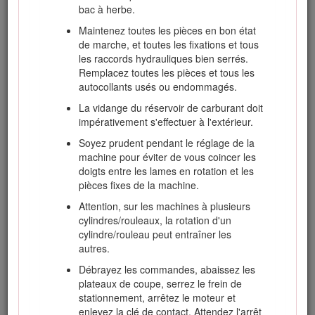
pas possible, laissez la machine dans le
bac à herbe.
véhicule ou sur la remorque, mais
Maintenez toutes les pièces en bon état
remplissez le réservoir à l'aide d'un bidon, et
de marche, et toutes les fixations et tous
non directement à la pompe.
les raccords hydrauliques bien serrés.
Maintenez le pistolet en contact avec le bord
Remplacez toutes les pièces et tous les
du réservoir ou du bidon jusqu'à la fin du
autocollants usés ou endommagés.
remplissage.
La vidange du réservoir de carburant doit
N'utilisez pas de dispositif de verrouillage du
impérativement s'effectuer à l'extérieur.
pistolet en position ouverte.
Soyez prudent pendant le réglage de la
Si du carburant s'est répandu sur vos
machine pour éviter de vous coincer les
vêtements, changez-vous immédiatement.
doigts entre les lames en rotation et les
pièces fixes de la machine.
Ne remplissez jamais excessivement le
réservoir de carburant. Remettez le bouchon
Attention, sur les machines à plusieurs
du réservoir de carburant en place et serrez-
cylindres/rouleaux, la rotation d'un
le solidement.
cylindre/rouleau peut entraîner les
autres.
Débrayez les commandes, abaissez les
Consignes de sécurité pour
plateaux de coupe, serrez le frein de
l'utilisation sur des pentes
stationnement, arrêtez le moteur et
enlevez la clé de contact. Attendez l'arrêt