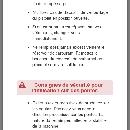
antiretournement (ROPS) – Utilisation
fin du remplissage.
et entretien
N'utilisez pas de dispositif de verrouillage
du pistolet en position ouverte.
Le système ROPS est un dispositif de
sécurité intégré. Attachez toujours la ceinture
Si du carburant s'est répandu sur vos
de sécurité quand vous conduisez la
vêtements, changez-vous
machine.
immédiatement.
Apprenez à détacher rapidement la ceinture
Ne remplissez jamais excessivement le
de sécurité en cas d'urgence.
réservoir de carburant. Remettez le
bouchon du réservoir de carburant en
Contrôlez la surface que vous allez tondre.
place et serrez-le solidement.
Vérifiez précisément la hauteur libre avant de
passer sous un obstacle (par ex. branches,
portes, câbles électriques, etc.) et évitez de
Consignes de sécurité pour
le toucher.
l'utilisation sur des pentes
Maintenez le système ROPS en bon état de
marche en vérifiant minutieusement et
Ralentissez et redoublez de prudence sur
régulièrement son état et en gardant toutes
les pentes. Déplacez-vous dans la
les fixations bien serrées.
direction préconisée sur les pentes. La
nature du terrain peut affecter la stabilité
Remplacez le système ROPS s'il est
de la machine.
endommagé. Ne le réparez pas et ne le