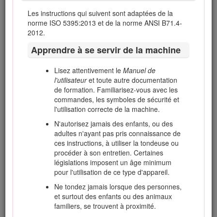
l'utilisation sûre et correcte du produit.
Les instructions qui suivent sont adaptées de la
Vous pouvez contacter Toro directement sur le site
norme ISO 5395:2013 et de la norme ANSI B71.4-
www.Toro.com pour tout document de formation à la sécurité
2012.
et à l'utilisation des produits, pour tout renseignement
Apprendre à se servir de la machine
concernant un produit ou un accessoire, pour obtenir
l'adresse des concessionnaires ou pour enregistrer votre
Lisez attentivement le
Manuel de
produit.
l'utilisateur
et toute autre documentation
Pour obtenir des prestations de service, des pièces Toro
de formation. Familiarisez-vous avec les
d'origine ou des renseignements complémentaires,
commandes, les symboles de sécurité et
munissez-vous des numéros de modèle et de série du
l'utilisation correcte de la machine.
produit et contactez un concessionnaire-réparateur agréé ou
N'autorisez jamais des enfants, ou des
le service client Toro. Les numéros de modèle et de série
adultes n'ayant pas pris connaissance de
sont indiqués sur une plaque fixée au côté gauche du cadre,
ces instructions, à utiliser la tondeuse ou
sous le repose-pieds. Inscrivez les numéros dans l'espace
procéder à son entretien. Certaines
réservé à cet effet.
législations imposent un âge minimum
Les mises en garde de ce manuel soulignent des dangers
pour l'utilisation de ce type d'appareil.
potentiels et sont signalées par le symbole de sécurité
Ne tondez jamais lorsque des personnes,
(Figure
1
), qui indique un danger pouvant entraîner des
et surtout des enfants ou des animaux
blessures graves ou mortelles si les précautions
familiers, se trouvent à proximité.
recommandées ne sont pas respectées.