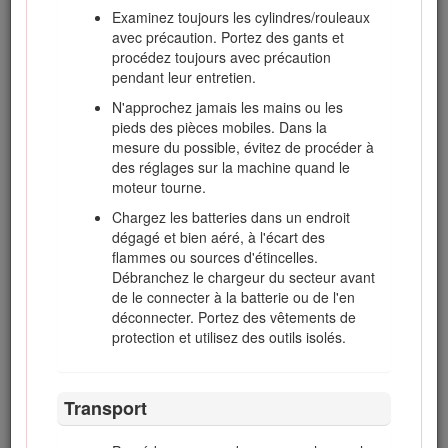
est équipée d'accessoires, car ceux-ci
Examinez toujours les cylindres/rouleaux
peuvent en modifier la stabilité. Suivez les
avec précaution. Portez des gants et
recommandations de ce
Manuel de
procédez toujours avec précaution
l'utilisateur
relatives à l'utilisation de la
pendant leur entretien.
machine sur les pentes.
N'approchez jamais les mains ou les
pieds des pièces mobiles. Dans la
mesure du possible, évitez de procéder à
Entretien et remisage
des réglages sur la machine quand le
moteur tourne.
Gardez tous les écrous, boulons et vis
Chargez les batteries dans un endroit
toujours bien serrés pour garantir l'utilisation
dégagé et bien aéré, à l'écart des
sûre de la machine.
flammes ou sources d'étincelles.
S'il reste du carburant dans le réservoir, ne
Débranchez le chargeur du secteur avant
remisez pas la machine dans un bâtiment où
de le connecter à la batterie ou de l'en
les vapeurs risquent de rencontrer une
déconnecter. Portez des vêtements de
flamme nue ou une étincelle.
protection et utilisez des outils isolés.
Laissez refroidir le moteur avant de ranger la
machine dans un local fermé.
Transport
Pour réduire les risques d'incendie,
débarrassez le moteur, le silencieux, le bac à