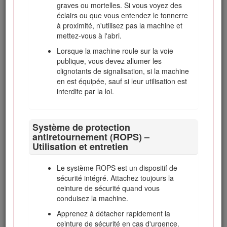
graves ou mortelles. Si vous voyez des
machine en marche.
éclairs ou que vous entendez le tonnerre
N'utilisez jamais une machine dont les
à proximité, n'utilisez pas la machine et
capots ou les déflecteurs sont défectueux ou
mettez-vous à l'abri.
dont les protections de sécurité ne sont pas
Lorsque la machine roule sur la voie
en place. Vérifiez la fixation, le réglage et le
publique, vous devez allumer les
fonctionnement de tous les verrouillages de
clignotants de signalisation, si la machine
sécurité.
en est équipée, sauf si leur utilisation est
Ne modifiez pas le réglage du régulateur et
interdite par la loi.
ne faites pas tourner le moteur en
surrégime. Un régime moteur excessif peut
augmenter les risques d'accidents et de
Système de protection
blessures.
antiretournement (ROPS) –
Utilisation et entretien
Effectuez les opérations suivantes avant de
quitter la position d'utilisation :
Le système ROPS est un dispositif de
Arrêtez la machine sur un sol plat et
sécurité intégré. Attachez toujours la
horizontal.
ceinture de sécurité quand vous
Désengagez la prise de force et
conduisez la machine.
abaissez les accessoires.
Apprenez à détacher rapidement la
Sélectionnez le point mort et serrez le
ceinture de sécurité en cas d'urgence.