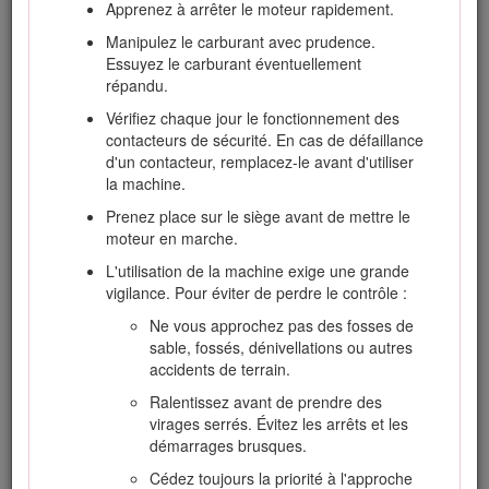
Apprenez à arrêter le moteur rapidement.
Examinez toujours les cylindres/rouleaux
Manipulez le carburant avec prudence.
avec précaution. Portez des gants et
Essuyez le carburant éventuellement
procédez toujours avec précaution pendant
répandu.
leur entretien.
Vérifiez chaque jour le fonctionnement des
N'approchez jamais les mains ou les pieds
contacteurs de sécurité. En cas de défaillance
des pièces mobiles. Dans la mesure du
d'un contacteur, remplacez-le avant d'utiliser
possible, évitez de procéder à des réglages
la machine.
sur la machine quand le moteur tourne.
Prenez place sur le siège avant de mettre le
Chargez les batteries dans un endroit
moteur en marche.
dégagé et bien aéré, à l'écart des flammes
ou sources d'étincelles. Débranchez le
L'utilisation de la machine exige une grande
chargeur du secteur avant de le connecter à
vigilance. Pour éviter de perdre le contrôle :
la batterie ou de l'en déconnecter. Portez
Ne vous approchez pas des fosses de
des vêtements de protection et utilisez des
sable, fossés, dénivellations ou autres
outils isolés.
accidents de terrain.
Ralentissez avant de prendre des
virages serrés. Évitez les arrêts et les
Transport
démarrages brusques.
Procédez avec prudence pour charger la
Cédez toujours la priorité à l'approche