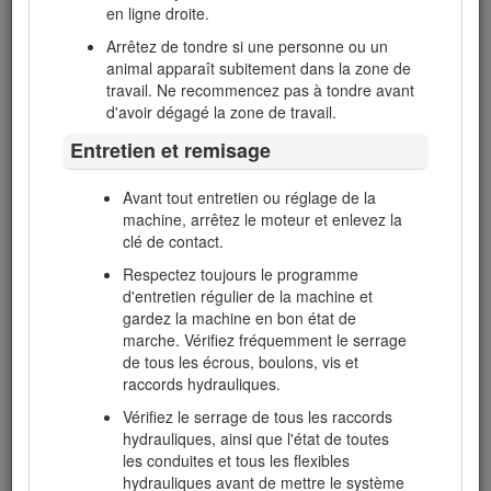
en ligne droite.
Ce produit peut sectionner les mains ou les pieds et
projeter des objets. Respectez toujours toutes les
Arrêtez de tondre si une personne ou un
consignes de sécurité pour éviter des blessures graves
animal apparaît subitement dans la zone de
ou mortelles.
travail. Ne recommencez pas à tondre avant
d'avoir dégagé la zone de travail.
L'utilisation de ce produit à d'autres fins que celle qui
est prévue peut être dangereuse pour l'utilisateur et les
Entretien et remisage
personnes à proximité.
Avant tout entretien ou réglage de la
Danger
machine, arrêtez le moteur et enlevez la
clé de contact.
Les gaz d'échappement contiennent du monoxyde
de carbone, un gaz inodore mortel.
Respectez toujours le programme
d'entretien régulier de la machine et
Ne faites pas tourner le moteur dans un espace
gardez la machine en bon état de
clos où le monoxyde de carbone et autres gaz
marche. Vérifiez fréquemment le serrage
d'échappement dangereux risquent de
de tous les écrous, boulons, vis et
s'accumuler.
raccords hydrauliques.
Vérifiez le serrage de tous les raccords
hydrauliques, ainsi que l'état de toutes
Apprenez à arrêter le moteur rapidement.
les conduites et tous les flexibles
Manipulez le carburant avec prudence. Essuyez
hydrauliques avant de mettre le système