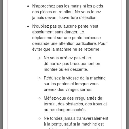
et toute autre documentation de formation.
N'approchez pas les mains ni les pieds
Familiarisez-vous avec les commandes, les
des pièces en rotation. Ne vous tenez
symboles de sécurité et l'utilisation correcte
jamais devant l'ouverture d'éjection.
de la machine.
N'oubliez pas qu'aucune pente n'est
N'autorisez jamais des enfants, ou des
absolument sans danger. Le
adultes n'ayant pas pris connaissance de
déplacement sur une pente herbeuse
ces instructions, à utiliser la tondeuse ou
demande une attention particulière. Pour
procéder à son entretien. Certaines
éviter que la machine ne se retourne :
législations imposent un âge minimum pour
l'utilisation de ce type d'appareil.
Ne vous arrêtez pas et ne
démarrez pas brusquement en
Ne tondez jamais lorsque des personnes, et
montée ou en descente.
surtout des enfants ou des animaux
familiers, se trouvent à proximité.
Réduisez la vitesse de la machine
sur les pentes et lorsque vous
N'oubliez jamais que l'utilisateur est
prenez des virages serrés.
responsable des accidents ou dommages
causés à d'autres personnes et à leurs
Méfiez-vous des irrégularités de
possessions.
terrain, des obstacles, des trous et
autres dangers cachés.
Ne transportez pas de passagers.
Ne tondez jamais transversalement
Tous les utilisateurs et les mécaniciens sont
à la pente, sauf si la machine est
tenus de suivre une formation