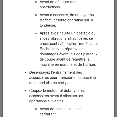
Tondez uniquement à la lumière du jour ou
Avant de dégager des
avec un bon éclairage artificiel.
obstructions.
Avant de mettre le moteur en marche,
Avant d'inspecter, de nettoyer ou
débrayez l'entraînement des lames, mettez
d'effectuer toute opération sur la
la transmission au point mort et serrez le
tondeuse.
frein de stationnement. Ne démarrez le
Après avoir heurté un obstacle ou
moteur que depuis la position d'utilisation.
si des vibrations inhabituelles se
N'enlevez jamais le système de protection
produisent (vérification immédiate).
antiretournement (ROPS) et attachez
Recherchez et réparez les
toujours les ceintures de sécurité quand la
dommages éventuels des plateaux
machine est en marche.
de coupe avant de remettre la
N'approchez pas les mains ni les pieds des
machine en marche et de l'utiliser.
pièces en rotation. Ne vous tenez jamais
Désengagez l'entraînement des
devant l'ouverture d'éjection.
accessoires pour transporter la machine
N'oubliez pas qu'aucune pente n'est
ou quand elle ne sert pas.
absolument sans danger. Le déplacement
Coupez le moteur et débrayez les
sur une pente herbeuse demande une
accessoires avant d'effectuer les
attention particulière. Pour éviter que la
opérations suivantes :
machine ne se retourne :
Avant de faire le plein de
Ne vous arrêtez pas et ne démarrez
carburant.
pas brusquement en montée ou en