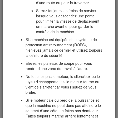
machine sur une remorque ou un camion,
d'une route ou pour la traverser.
ainsi que pour la décharger.
Serrez toujours les freins de service
Utilisez des rampes d'une seule pièce pour
lorsque vous descendez une pente
charger la machine sur une remorque ou un
pour limiter la vitesse de déplacement
véhicule.
en marche avant et pour garder le
contrôle de la machine.
Arrimez solidement la machine au moyen de
sangles, chaînes, câbles ou cordes. Les
Si la machine est équipée d'un système de
sangles avant et arrière doivent être dirigées
protection antiretournement (ROPS),
vers le bas et l'extérieur de la machine.
n'enlevez jamais ce dernier et utilisez toujours
la ceinture de sécurité.
Élevez les plateaux de coupe pour vous
rendre d'une zone de travail à l'autre.
Ne touchez pas le moteur, le silencieux ou le
Renseignements concernant la sécurité
des tondeuses autoportées Toro
tuyau d'échappement si le moteur tourne ou
vient de s'arrêter car vous risquez de vous
brûler.
La liste qui suit contient des renseignements de sécurité
spécifiques aux produits Toro ou d'autres
Si le moteur cale ou perd de la puissance et
renseignements relatifs à la sécurité non inclus dans les
que la machine ne peut donc pas atteindre le
normes CEN, ISO et ANSI mais dont il est important
sommet d'une côte, ne faites pas demi-tour.
d'avoir connaissance.
Faites toujours marche arrière lentement et