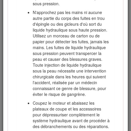
le carburant éventuellement répandu.
sous pression.
Vérifiez chaque jour le fonctionnement des
N'approchez pas les mains ni aucune
contacteurs de sécurité. En cas de défaillance
autre partie du corps des fuites en trou
d'un contacteur, remplacez-le avant d'utiliser la
d'épingle ou des gicleurs d'où sort du
machine.
liquide hydraulique sous haute pression.
Utilisez un morceau de carton ou de
Prenez place sur le siège avant de mettre le
papier pour détecter les fuites, jamais les
moteur en marche.
mains. Les fuites de liquide hydraulique
L'utilisation de la machine exige une grande
sous pression peuvent transpercer la
vigilance. Pour éviter de perdre le contrôle :
peau et causer des blessures graves.
Toute injection de liquide hydraulique
Ne vous approchez pas des fosses de
sous la peau nécessite une intervention
sable, fossés, dénivellations ou autres
chirurgicale dans les heures qui suivent
accidents de terrain.
l'accident, réalisée par un médecin
Ralentissez avant de prendre des virages
connaissant ce genre de blessure, pour
serrés. Évitez les arrêts et les démarrages
éviter le risque de gangrène.
brusques.
Coupez le moteur et abaissez les
Cédez toujours la priorité à l'approche
plateaux de coupe et les accessoires
d'une route ou pour la traverser.
pour dépressuriser complètement le
système hydraulique avant de procéder à
Serrez toujours les freins de service
des débranchements ou des réparations.
lorsque vous descendez une pente pour