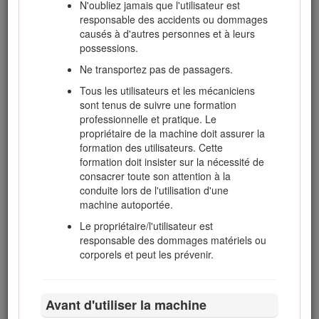
N'oubliez jamais que l'utilisateur est
responsable des accidents ou dommages
causés à d'autres personnes et à leurs
possessions.
Figure 1
Ne transportez pas de passagers.
Symbole de sécurité
Tous les utilisateurs et les mécaniciens
sont tenus de suivre une formation
Ce manuel utilise deux termes pour faire passer des
professionnelle et pratique. Le
renseignements essentiels.
Important
, pour attirer l'attention
propriétaire de la machine doit assurer la
sur des renseignements mécaniques spécifiques et
formation des utilisateurs. Cette
Remarque
, pour insister sur des renseignements d'ordre
formation doit insister sur la nécessité de
général méritant une attention particulière.
consacrer toute son attention à la
conduite lors de l'utilisation d'une
Ce produit est conforme à toutes les directives européennes
machine autoportée.
pertinentes. Pour plus de renseignements, reportez-vous à
la Déclaration de conformité spécifique du produit fournie
Le propriétaire/l'utilisateur est
séparément.
responsable des dommages matériels ou
corporels et peut les prévenir.
Attention
CALIFORNIE
Avant d'utiliser la machine
Proposition 65 - Avertissement