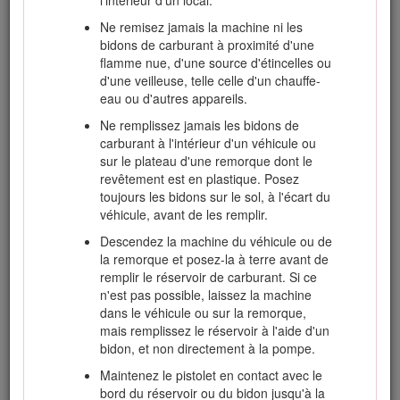
sa trajectoire.
Ne remisez jamais la machine ni les
Ralentissez et soyez prudent quand vous
bidons de carburant à proximité d'une
changez de direction et quand vous
flamme nue, d'une source d'étincelles ou
traversez des routes et des trottoirs.
d'une veilleuse, telle celle d'un chauffe-
N'utilisez pas la machine si vous êtes fatigué,
eau ou d'autres appareils.
malade ou sous l'emprise de l'alcool, de
Ne remplissez jamais les bidons de
drogues ou de médicaments.
carburant à l'intérieur d'un véhicule ou
La foudre peut causer des blessures graves
sur le plateau d'une remorque dont le
ou mortelles. Si vous voyez des éclairs ou
revêtement est en plastique. Posez
que vous entendez le tonnerre à proximité,
toujours les bidons sur le sol, à l'écart du
n'utilisez pas la machine et mettez-vous à
véhicule, avant de les remplir.
l'abri.
Descendez la machine du véhicule ou de
Lorsque la machine roule sur la voie
la remorque et posez-la à terre avant de
publique, vous devez allumer les clignotants
remplir le réservoir de carburant. Si ce
de signalisation, si la machine en est
n'est pas possible, laissez la machine
équipée, sauf si leur utilisation est interdite
dans le véhicule ou sur la remorque,
par la loi.
mais remplissez le réservoir à l'aide d'un
bidon, et non directement à la pompe.
Maintenez le pistolet en contact avec le
Système de protection
bord du réservoir ou du bidon jusqu'à la