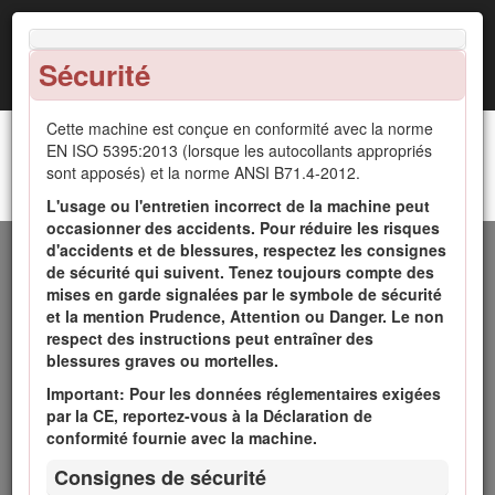
Sécurité
Cette machine est conçue en conformité avec la norme
EN ISO 5395:2013 (lorsque les autocollants appropriés
sont apposés) et la norme ANSI B71.4-2012.
Groupe de déplacement Reelmaster® 5610-D
Introduction
L'usage ou l'entretien incorrect de la machine peut
occasionner des accidents. Pour réduire les risques
d'accidents et de blessures, respectez les consignes
Cette machine est une tondeuse autoportée à cylindre
de sécurité qui suivent. Tenez toujours compte des
prévue pour les utilisateurs professionnels employés à des
mises en garde signalées par le symbole de sécurité
applications commerciales. Elle est principalement conçue
et la mention Prudence, Attention ou Danger. Le non
pour tondre les pelouses régulièrement entretenues dans les
respect des instructions peut entraîner des
parcs, les terrains de golf, les terrains de sports et les
blessures graves ou mortelles.
espaces verts commerciaux. Elle n'est pas conçue pour
couper les broussailles et autre végétation sur le bord des
Important: Pour les données réglementaires exigées
routes ni pour des utilisations agricoles.
par la CE, reportez-vous à la Déclaration de
conformité fournie avec la machine.
Lisez attentivement cette notice pour apprendre comment
utiliser et entretenir correctement votre produit, et éviter de
Consignes de sécurité
l'endommager ou de vous blesser. Vous êtes responsable de