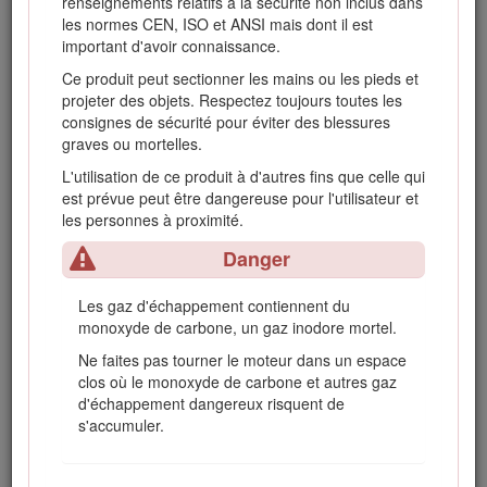
renseignements relatifs à la sécurité non inclus dans
plateaux de coupe, serrez le frein de
les normes CEN, ISO et ANSI mais dont il est
stationnement, arrêtez le moteur et enlevez
important d'avoir connaissance.
la clé de contact. Attendez l'arrêt complet de
Ce produit peut sectionner les mains ou les pieds et
toutes les pièces mobiles avant de régler, de
projeter des objets. Respectez toujours toutes les
nettoyer ou de réparer la machine.
consignes de sécurité pour éviter des blessures
Pour éviter les risques d'incendie, enlevez
graves ou mortelles.
les débris d'herbe coupée et autres
L'utilisation de ce produit à d'autres fins que celle qui
agglomérés sur les plateaux de coupe, les
est prévue peut être dangereuse pour l'utilisateur et
dispositifs d'entraînement, les silencieux et le
les personnes à proximité.
moteur. Nettoyez les coulées éventuelles
d'huile ou de carburant.
Danger
Utilisez des chandelles pour soutenir les
composants au besoin.
Les gaz d'échappement contiennent du
monoxyde de carbone, un gaz inodore mortel.
Libérez la pression emmagasinée dans les
composants avec précaution.
Ne faites pas tourner le moteur dans un espace
clos où le monoxyde de carbone et autres gaz
Débranchez la batterie avant d'entreprendre
d'échappement dangereux risquent de
des réparations. Débranchez toujours la
s'accumuler.
borne négative de la batterie avant la borne
positive. Branchez toujours la borne positive
avant la borne négative.