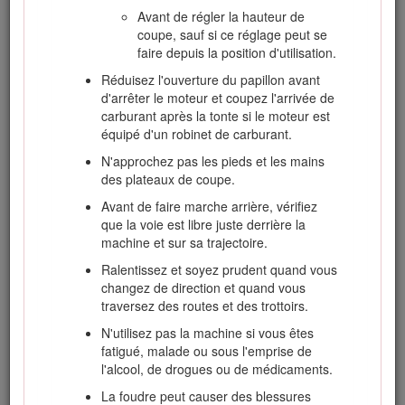
descente.
Avant de régler la hauteur de
coupe, sauf si ce réglage peut se
Réduisez la vitesse de la machine sur
faire depuis la position d'utilisation.
les pentes et lorsque vous prenez des
virages serrés.
Réduisez l'ouverture du papillon avant
d'arrêter le moteur et coupez l'arrivée de
Méfiez-vous des irrégularités de
carburant après la tonte si le moteur est
terrain, des obstacles, des trous et
équipé d'un robinet de carburant.
autres dangers cachés.
N'approchez pas les pieds et les mains
Ne tondez jamais transversalement à
des plateaux de coupe.
la pente, sauf si la machine est
spécialement conçue pour cela.
Avant de faire marche arrière, vérifiez
que la voie est libre juste derrière la
Méfiez-vous des trous et autres dangers
machine et sur sa trajectoire.
cachés de la zone de travail.
Ralentissez et soyez prudent quand vous
Méfiez-vous de la circulation près des routes
changez de direction et quand vous
et quand vous les traversez.
traversez des routes et des trottoirs.
Arrêtez la rotation des lames avant de
N'utilisez pas la machine si vous êtes
traverser une surface non herbeuse.
fatigué, malade ou sous l'emprise de
Lorsque vous utilisez des accessoires, ne
l'alcool, de drogues ou de médicaments.
dirigez jamais l'éjection vers qui que ce soit
La foudre peut causer des blessures
et ne laissez personne s'approcher de la