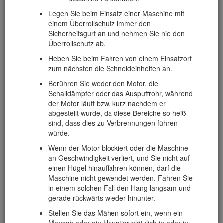
Legen Sie beim Einsatz einer Maschine mit
einem Überrollschutz immer den
Sicherheit beim Einsatz von Toro
Sicherheitsgurt an und nehmen Sie nie den
Aufsitzern
Überrollschutz ab.
Heben Sie beim Fahren von einem Einsatzort
Die folgende Liste enthält spezielle
zum nächsten die Schneideinheiten an.
Sicherheitsinformationen für Toro Produkte sowie
andere wichtige Sicherheitsinformationen, mit denen Sie
Berühren Sie weder den Motor, die
vertraut sein müssen und die nicht in den CEN-, ISO-
Schalldämpfer oder das Auspuffrohr, während
oder ANSI-Normen enthalten sind.
der Motor läuft bzw. kurz nachdem er
abgestellt wurde, da diese Bereiche so heiß
Dieses Produkt kann Hände und Füße amputieren und
sind, dass dies zu Verbrennungen führen
Gegenstände aufschleudern. Befolgen Sie zum
würde.
Vermeiden von schweren oder tödlichen Verletzungen
immer alle Sicherheitshinweise.
Wenn der Motor blockiert oder die Maschine
an Geschwindigkeit verliert, und Sie nicht auf
Der zweckentfremdende Einsatz dieser Maschine kann
einen Hügel hinauffahren können, darf die
für den Benutzer und Unbeteiligte gefährlich sein.
Maschine nicht gewendet werden. Fahren Sie
in einem solchen Fall den Hang langsam und
Gefahr
gerade rückwärts wieder hinunter.
Auspuffgase enthalten Kohlenmonoxid, ein
Stellen Sie das Mähen sofort ein, wenn ein
geruchloses tödliches Giftgas.
Mensch oder ein Haustier plötzlich in oder in