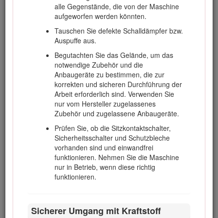
alle Gegenstände, die von der Maschine
Warnung zu Proposition 65
aufgeworfen werden könnten.
Die Dieselauspuffgase und einige Bestandteile wirken
Tauschen Sie defekte Schalldämpfer bzw.
laut den Behörden des Staates Kalifornien
Auspuffe aus.
krebserregend, verursachen Geburtsschäden oder
andere Defekte des Reproduktionssystems
Begutachten Sie das Gelände, um das
notwendige Zubehör und die
Anbaugeräte zu bestimmen, die zur
Da Sie in einigen Regionen aufgrund von Gemeinde-,
korrekten und sicheren Durchführung der
Landes- oder Bundesvorschriften einen Funkenfänger an
Arbeit erforderlich sind. Verwenden Sie
der Auspuffanlage verwenden müssen, wird er als Option
nur vom Hersteller zugelassenes
angeboten. Wenn Sie einen Funkenfänger benötigen,
Zubehör und zugelassene Anbaugeräte.
wenden Sie sich an den offiziellen Toro Vertragshändler.
Prüfen Sie, ob die Sitzkontaktschalter,
Originalfunkenfänger von Toro sind vom USDA Forestry
Sicherheitsschalter und Schutzbleche
Service zugelassen.
vorhanden sind und einwandfrei
funktionieren. Nehmen Sie die Maschine
Entsprechend dem California Public Resource Code Section
nur in Betrieb, wenn diese richtig
4442 oder 4443 ist der Einsatz des Motors in bewaldeten
funktionieren.
oder bewachsenen Gebieten ohne richtig gewarteten und
funktionsfähigen Funkenfänger, wie in Section 4442 definiert,
oder ohne einen Motor verboten, der nicht für die
Sicherer Umgang mit Kraftstoff
Brandvermeidung konstruiert, ausgerüstet und gewartet ist.