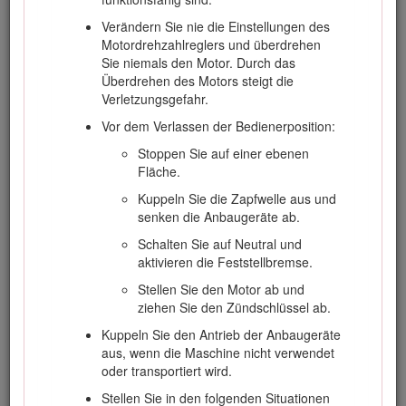
ist schnell entflammbar und die Dämpfe sind
explosiv.
Verändern Sie nie die Einstellungen des
Motordrehzahlreglers und überdrehen
Löschen Sie alle Zigaretten, Zigarren,
Sie niemals den Motor. Durch das
Pfeifen und sonstigen Zündquellen.
Überdrehen des Motors steigt die
Verwenden Sie nur einen vorschriftsmäßigen
Verletzungsgefahr.
Kraftstoffkanister.
Vor dem Verlassen der Bedienerposition:
Nehmen Sie den Tankdeckel nie bei
Stoppen Sie auf einer ebenen
laufendem Motor ab und betanken die
Fläche.
Maschine nicht bei laufendem Motor.
Kuppeln Sie die Zapfwelle aus und
Lassen Sie vor dem Betanken den Motor
senken die Anbaugeräte ab.
abkühlen.
Schalten Sie auf Neutral und
Betanken Sie die Maschine nie in
aktivieren die Feststellbremse.
geschlossenen Räumen.
Stellen Sie den Motor ab und
Lagern Sie die Maschine oder den
ziehen Sie den Zündschlüssel ab.
Benzinkanister nie an Orten mit offener
Flamme, Funken oder Zündflamme, z. B.
Kuppeln Sie den Antrieb der Anbaugeräte
Warmwasserbereiter, oder andere Geräte.
aus, wenn die Maschine nicht verwendet
oder transportiert wird.
Füllen Sie den Kanister nie im Fahrzeug
oder auf einem Pritschenwagen oder
Stellen Sie in den folgenden Situationen