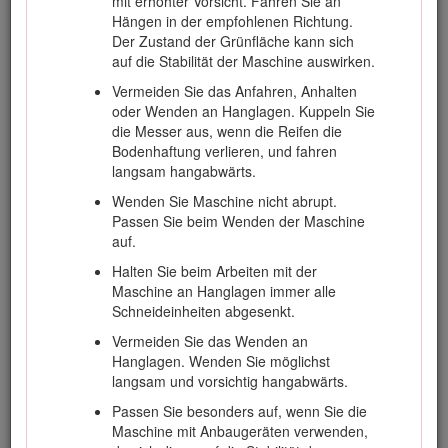
mit erhöhter Vorsicht. Fahren Sie an
Kuppeln Sie die Zapfwelle aus und
Hängen in der empfohlenen Richtung.
senken die Anbaugeräte ab.
Der Zustand der Grünfläche kann sich
auf die Stabilität der Maschine auswirken.
Schalten Sie auf Neutral und aktivieren
die Feststellbremse.
Vermeiden Sie das Anfahren, Anhalten
oder Wenden an Hanglagen. Kuppeln Sie
Stellen Sie den Motor ab und ziehen
die Messer aus, wenn die Reifen die
Sie den Zündschlüssel ab.
Bodenhaftung verlieren, und fahren
Kuppeln Sie den Antrieb der Anbaugeräte
langsam hangabwärts.
aus, wenn die Maschine nicht verwendet
Wenden Sie Maschine nicht abrupt.
oder transportiert wird.
Passen Sie beim Wenden der Maschine
Stellen Sie in den folgenden Situationen den
auf.
Motor ab und kuppeln Sie den Antrieb zum
Halten Sie beim Arbeiten mit der
Anbaugerät aus:
Maschine an Hanglagen immer alle
Vor dem Tanken.
Schneideinheiten abgesenkt.
Vor der Entfernen des
Vermeiden Sie das Wenden an
Heckfangsystems.
Hanglagen. Wenden Sie möglichst
langsam und vorsichtig hangabwärts.
Vor dem Verstellen der Schnitthöhe.
Es sei denn, die Einstellung lässt sich
Passen Sie besonders auf, wenn Sie die
von der Bedienerposition aus
Maschine mit Anbaugeräten verwenden,
bewerkstelligen.