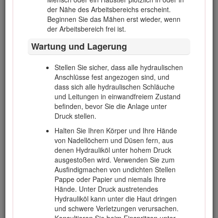
der Nähe des Arbeitsbereichs erscheint.
Lassen Sie den Motor nie in unbelüfteten Räumen
Beginnen Sie das Mähen erst wieder, wenn
laufen, da sich dort gefährliche
der Arbeitsbereich frei ist.
Kohlenmonoxidgase und Abgase ansammeln
können.
Wartung und Lagerung
Stellen Sie sicher, dass alle hydraulischen
Sie müssen wissen, wie Sie den Motor schnell
Anschlüsse fest angezogen sind, und
stoppen können.
dass sich alle hydraulischen Schläuche
und Leitungen in einwandfreiem Zustand
Tragen Sie beim Mähen rutschfeste
befinden, bevor Sie die Anlage unter
Arbeitsschuhe und lange Hosen. Binden Sie
Druck stellen.
lange Haare hinten zusammen und tragen Sie
keinen Schmuck.
Halten Sie Ihren Körper und Ihre Hände
von Nadellöchern und Düsen fern, aus
Passen Sie beim Umgang mit Kraftstoff auf.
denen Hydrauliköl unter hohem Druck
Wischen Sie verschütteten Kraftstoff auf.
ausgestoßen wird. Verwenden Sie zum
Prüfen Sie die Sicherheitsschalter jeden Tag auf
Ausfindigmachen von undichten Stellen
eine einwandfreie Funktion. Tauschen Sie alle
Pappe oder Papier und niemals Ihre
defekten Schalter vor Inbetriebnahme der
Hände. Unter Druck austretendes
Maschine aus.
Hydrauliköl kann unter die Haut dringen
und schwere Verletzungen verursachen.
Setzen Sie sich auf den Sitz, bevor Sie den Motor
Konsultieren Sie beim Einspritzen unter