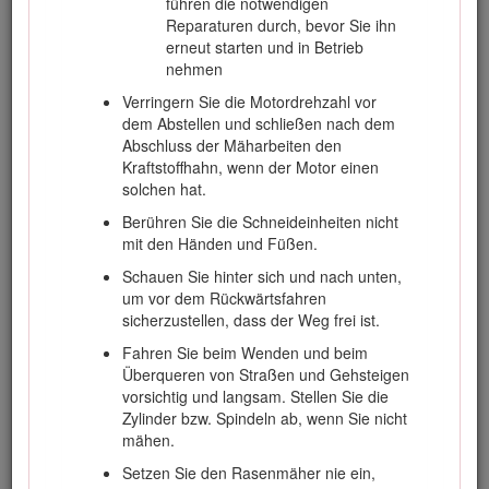
führen die notwendigen
Reparaturen durch, bevor Sie ihn
erneut starten und in Betrieb
nehmen
Betrieb
Verringern Sie die Motordrehzahl vor
Lassen Sie den Motor nie in unbelüfteten
dem Abstellen und schließen nach dem
Räumen laufen, da sich dort gefährliche
Abschluss der Mäharbeiten den
Kohlenmonoxidgase und Abgase
Kraftstoffhahn, wenn der Motor einen
ansammeln können.
solchen hat.
Mähen Sie nur bei Tageslicht oder guter
Berühren Sie die Schneideinheiten nicht
künstlicher Beleuchtung.
mit den Händen und Füßen.
Kuppeln Sie, bevor Sie versuchen, den
Schauen Sie hinter sich und nach unten,
Motor zu starten, alle Anbaugeräte aus,
um vor dem Rückwärtsfahren
schalten auf Neutral und aktivieren die
sicherzustellen, dass der Weg frei ist.
Feststellbremse.
Fahren Sie beim Wenden und beim
Verwenden Sie Gegengewichte oder
Überqueren von Straßen und Gehsteigen
Radballast, wenn dies in der
vorsichtig und langsam. Stellen Sie die
Bedienungsanleitung
angegeben wird.
Zylinder bzw. Spindeln ab, wenn Sie nicht
mähen.
Achten Sie auf Kuhlen und andere versteckte
Gefahrenstellen im Gelände.
Setzen Sie den Rasenmäher nie ein,