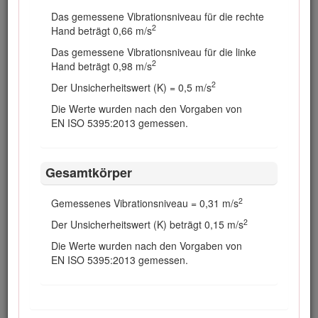
Durchführen von Arbeiten an der
Hydraulikanlage immer das System, indem
Das gemessene Vibrationsniveau für die rechte
Sie den Motor abstellen und die
2
Hand beträgt 0,66 m/s
Schneideinheiten und Anbaugeräte auf den
Das gemessene Vibrationsniveau für die linke
Boden absenken.
2
Hand beträgt 0,98 m/s
Prüfen Sie regelmäßig die Festigkeit und
2
Der Unsicherheitswert (K) = 0,5 m/s
Abnutzung aller Kraftstoffleitungen. Ziehen
Sie die Leitungen an oder reparieren Sie sie
Die Werte wurden nach den Vorgaben von
ggf.
EN ISO 5395:2013 gemessen.
Berühren Sie die Schneideinheiten,
Anbaugeräte und alle beweglichen Teile
Gesamtkörper
nicht mit den Händen, Füßen und
Kleidungsstücken, wenn der Motor zum
Durchführen von Wartungseinstellungen
2
Gemessenes Vibrationsniveau = 0,31 m/s
laufen muss. Halten Sie Unbeteiligte von der
2
Der Unsicherheitswert (K) beträgt 0,15 m/s
Maschine fern.
Die Werte wurden nach den Vorgaben von
Lassen Sie die maximale Motordrehzahl mit
EN ISO 5395:2013 gemessen.
einem Drehzahlmesser von Ihrem Toro
Vertragshändler prüfen, um die Sicherheit
und Genauigkeit zu gewährleisten.
Wenden Sie sich für größere Reparaturen,