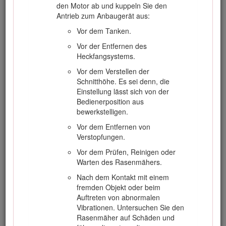
Anhänger mit einer Verkleidung aus
den Motor ab und kuppeln Sie den
Kunststoff. Stellen Sie Kanister vor dem
Antrieb zum Anbaugerät aus:
Auffüllen immer vom Fahrzeug entfernt auf
Vor dem Tanken.
den Boden.
Vor der Entfernen des
Nehmen Sie Geräte vom Pritschenwagen
Heckfangsystems.
oder Anhänger und tanken Sie sie auf dem
Boden auf. Falls das nicht möglich ist,
Vor dem Verstellen der
betanken Sie solche Geräte mit einem
Schnitthöhe. Es sei denn, die
tragbaren Kanister und nicht an einer
Einstellung lässt sich von der
Zapfsäule.
Bedienerposition aus
bewerkstelligen.
Sie müssen das Mundstück immer in Kontakt
mit dem Rand des Kraftstofftanks bzw. der
Vor dem Entfernen von
Kanisteröffnung halten, bis der Tankvorgang
Verstopfungen.
abgeschlossen ist. Verwenden Sie nicht ein
Vor dem Prüfen, Reinigen oder
Mundstück-Öffnungsgerät.
Warten des Rasenmähers.
Wenn Sie Kraftstoff auf die Kleidung
Nach dem Kontakt mit einem
verspritzen, wechseln Sie sofort die
fremden Objekt oder beim
Kleidung.
Auftreten von abnormalen
Füllen Sie den Kraftstofftank nie zu voll.
Vibrationen. Untersuchen Sie den
Tauschen Sie den Tankdeckel aus und
Rasenmäher auf Schäden und
ziehen ihn fest.