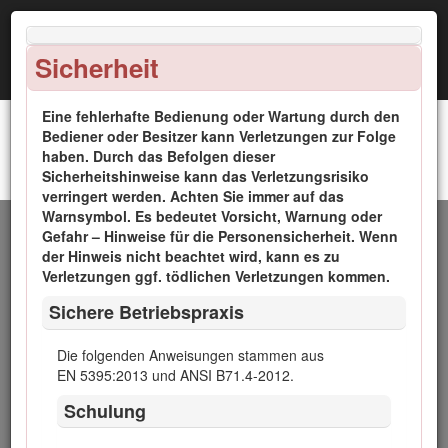
Sicherheit
Eine fehlerhafte Bedienung oder Wartung durch den
Bediener oder Besitzer kann Verletzungen zur Folge
haben. Durch das Befolgen dieser
Zugmaschinen Reelmaster® 5410-D und 5510-D
Sicherheitshinweise kann das Verletzungsrisiko
Einführung
verringert werden. Achten Sie immer auf das
Warnsymbol. Es bedeutet Vorsicht, Warnung oder
Dieser Aufsitzrasenmäher mit Messerspindeln sollte nur von
Gefahr – Hinweise für die Personensicherheit. Wenn
geschulten Lohnarbeitern in gewerblichen Anwendungen
der Hinweis nicht beachtet wird, kann es zu
eingesetzt werden. Er ist hauptsächlich für das Mähen von
Verletzungen ggf. tödlichen Verletzungen kommen.
Gras auf gepflegten Grünflächen auf Golfplätzen, in Parks,
Sichere Betriebspraxis
Sportplätzen und öffentlichen Anlagen gedacht. Der
Rasenmäher ist nicht für das Schneiden von Büschen, für
das Mähen von Gras oder anderer Anpflanzungen entlang
Die folgenden Anweisungen stammen aus
öffentlicher Verkehrswege oder für den landwirtschaftlichen
EN 5395:2013 und ANSI B71.4-2012.
Einsatz gedacht.
Schulung
Lesen Sie diese Informationen sorgfältig durch, um sich mit
dem ordnungsgemäßen Einsatz und der Wartung des