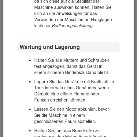
da sich diese auf die Stabilität der
Maschine auswirken können. Halten Sie
Vor dem Entfernen von Verstopfungen.
sich an die Anweisungen für das
Vor dem Prüfen, Reinigen oder Warten
Verwenden der Maschine an Hanglagen
des Rasenmähers.
in dieser
Bedienungsanleitung
.
Nach dem Kontakt mit einem fremden
Objekt oder beim Auftreten von
abnormalen Vibrationen. Untersuchen
Wartung und Lagerung
Sie den Rasenmäher auf Schäden und
führen die notwendigen Reparaturen
Halten Sie alle Muttern und Schrauben
durch, bevor Sie ihn erneut starten
fest angezogen, damit das Gerät in
und in Betrieb nehmen
einem sicheren Betriebszustand bleibt.
Verringern Sie die Motordrehzahl vor dem
Lagern Sie das Gerät nie mit Kraftstoff im
Abstellen und schließen nach dem Abschluss
Tank innerhalb eines Gebäudes, wenn
der Mäharbeiten den Kraftstoffhahn, wenn
Dämpfe eine offene Flamme oder
der Motor einen solchen hat.
Funken erreichen könnten.
Berühren Sie die Schneideinheiten nicht mit
Lassen Sie den Motor abkühlen, bevor
den Händen und Füßen.
Sie die Maschine in einem
geschlossenen Raum abstellen.
Schauen Sie hinter sich und nach unten, um
vor dem Rückwärtsfahren sicherzustellen,
Halten Sie, um das Brandrisiko zu
dass der Weg frei ist.
verringern, den Motor, Schalldämpfer,