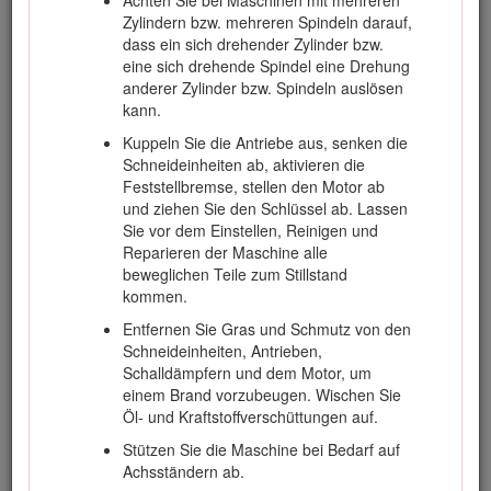
Achten Sie bei Maschinen mit mehreren
Zylindern bzw. mehreren Spindeln darauf,
dass ein sich drehender Zylinder bzw.
Sicherheit an Hanglagen
eine sich drehende Spindel eine Drehung
anderer Zylinder bzw. Spindeln auslösen
kann.
Fahren Sie an Hanglagen langsamer und mit
erhöhter Vorsicht. Fahren Sie an Hängen in
Kuppeln Sie die Antriebe aus, senken die
der empfohlenen Richtung. Der Zustand der
Schneideinheiten ab, aktivieren die
Grünfläche kann sich auf die Stabilität der
Feststellbremse, stellen den Motor ab
Maschine auswirken.
und ziehen Sie den Schlüssel ab. Lassen
Sie vor dem Einstellen, Reinigen und
Vermeiden Sie das Anfahren, Anhalten oder
Reparieren der Maschine alle
Wenden an Hanglagen. Kuppeln Sie die
beweglichen Teile zum Stillstand
Messer aus, wenn die Reifen die
kommen.
Bodenhaftung verlieren, und fahren langsam
hangabwärts.
Entfernen Sie Gras und Schmutz von den
Schneideinheiten, Antrieben,
Wenden Sie Maschine nicht abrupt. Passen
Schalldämpfern und dem Motor, um
Sie beim Wenden der Maschine auf.
einem Brand vorzubeugen. Wischen Sie
Halten Sie beim Arbeiten mit der Maschine
Öl- und Kraftstoffverschüttungen auf.
an Hanglagen immer alle Schneideinheiten
Stützen Sie die Maschine bei Bedarf auf
abgesenkt.
Achsständern ab.
Vermeiden Sie das Wenden an Hanglagen.