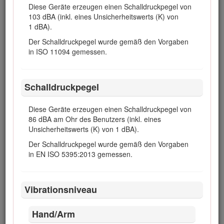
Diese Geräte erzeugen einen Schalldruckpegel von
Wartung und Lagerung
103 dBA (inkl. eines Unsicherheitswerts (K) von
1 dBA).
Stellen Sie sicher, dass alle hydraulischen
Der Schalldruckpegel wurde gemäß den Vorgaben
Anschlüsse fest angezogen sind, und dass
in ISO 11094 gemessen.
sich alle hydraulischen Schläuche und
Leitungen in einwandfreiem Zustand
befinden, bevor Sie die Anlage unter Druck
stellen.
Schalldruckpegel
Halten Sie Ihren Körper und Ihre Hände von
Diese Geräte erzeugen einen Schalldruckpegel von
Nadellöchern und Düsen fern, aus denen
86 dBA am Ohr des Benutzers (inkl. eines
Hydrauliköl unter hohem Druck ausgestoßen
Unsicherheitswerts (K) von 1 dBA).
wird. Verwenden Sie zum Ausfindigmachen
von undichten Stellen Pappe oder Papier
Der Schalldruckpegel wurde gemäß den Vorgaben
und niemals Ihre Hände. Unter Druck
in EN ISO 5395:2013 gemessen.
austretendes Hydrauliköl kann unter die Haut
dringen und schwere Verletzungen
verursachen. Konsultieren Sie beim
Vibrationsniveau
Einspritzen unter die Haut sofort einen Arzt.
Entspannen Sie vor dem Abtrennen
Hand/Arm
hydraulischer Anschlüsse oder dem