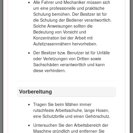
Alle Fahrer und Mechaniker müssen sich
Sicherheitsvorkehrungen nicht einhalten.
um eine professionelle und praktische
Schulung bemühen. Der Besitzer ist für
die Schulung der Bediener verantwortlich.
Solche Anweisungen sollten die
Bedeutung von Vorsicht und
Bild 1
Konzentration bei der Arbeit mit
Aufsitzrasenmähern hervorheben.
Sicherheitswarnsymbol
Der Besitzer bzw. Benutzer ist für Unfälle
oder Verletzungen von Dritten sowie
In dieser Anleitung werden zwei Begriffe zur Hervorhebung
Sachschäden verantwortlich und kann
von Informationen verwendet.
Wichtig
weist auf spezielle
diese verhindern.
technische Informationen hin, und
Hinweis
hebt allgemeine
Informationen hervor, die Ihre besondere Beachtung
verdienen.
Vorbereitung
Dieses Produkt erfüllt alle relevanten europäischen
Richtlinien; weitere Details finden Sie in der
Tragen Sie beim Mähen immer
produktspezifischen Konformitätserklärung (DOC).
rutschfeste Arbeitsschuhe, lange Hosen,
Warnung:
eine Schutzbrille und einen Gehörschutz.
Untersuchen Sie den Arbeitsbereich der
KALIFORNIEN
Maschine gründlich und entfernen Sie