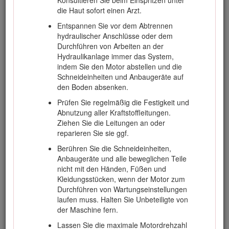
starten.
die Haut sofort einen Arzt.
Der Einsatz der Maschine erfordert Ihre ganze
Entspannen Sie vor dem Abtrennen
Aufmerksamkeit. So verlieren Sie nicht die
hydraulischer Anschlüsse oder dem
Kontrolle über die Maschine:
Durchführen von Arbeiten an der
Sollten Sie mit der Maschine nicht in der
Hydraulikanlage immer das System,
Nähe von Sandgruben, Gräben,
indem Sie den Motor abstellen und die
Wasserläufen oder anderen
Schneideinheiten und Anbaugeräte auf
Gefahrenbereichen arbeiten.
den Boden absenken.
Fahren Sie beim engen Wenden langsam.
Prüfen Sie regelmäßig die Festigkeit und
Vermeiden Sie es, unvermittelt
Abnutzung aller Kraftstoffleitungen.
abzubremsen oder loszufahren.
Ziehen Sie die Leitungen an oder
reparieren Sie sie ggf.
Räumen Sie in der Nähe von oder beim
Überqueren von Straßen immer das
Berühren Sie die Schneideinheiten,
Vorfahrtsrecht ein.
Anbaugeräte und alle beweglichen Teile
nicht mit den Händen, Füßen und
Treten Sie auf die Betriebsbremse, wenn
Kleidungsstücken, wenn der Motor zum
Sie bergab fahren, um die
Durchführen von Wartungseinstellungen
Vorwärtsgeschwindigkeit niedrig zu halten
laufen muss. Halten Sie Unbeteiligte von
und die Kontrolle über die Maschine zu
der Maschine fern.
behalten.
Lassen Sie die maximale Motordrehzahl
Legen Sie beim Einsatz einer Maschine mit einem