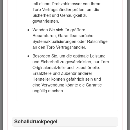
mit einem Drehzahlmesser von Ihrem
Überrollschutz immer den Sicherheitsgurt an und
Toro Vertragshändler prüfen, um die
nehmen Sie nie den Überrollschutz ab.
Sicherheit und Genauigkeit zu
Heben Sie beim Fahren von einem Einsatzort
gewährleisten.
zum nächsten die Schneideinheiten an.
Wenden Sie sich für größere
Berühren Sie weder den Motor, die Schalldämpfer
Reparaturen, Garantieansprüche,
oder das Auspuffrohr, während der Motor läuft
Systemaktualisierungen oder Ratschläge
bzw. kurz nachdem er abgestellt wurde, da diese
an den Toro Vertragshändler.
Bereiche so heiß sind, dass dies zu
Besorgen Sie, um die optimale Leistung
Verbrennungen führen würde.
und Sicherheit zu gewährleisten, nur Toro
Wenn der Motor blockiert oder die Maschine an
Originalersatzteile und -zubehörteile.
Geschwindigkeit verliert, und Sie nicht auf einen
Ersatzteile und Zubehör anderer
Hügel hinauffahren können, darf die Maschine
Hersteller können gefährlich sein und
nicht gewendet werden. Fahren Sie in einem
eine Verwendung könnte die Garantie
solchen Fall den Hang langsam und gerade
ungültig machen.
rückwärts wieder hinunter.
Stellen Sie das Mähen sofort ein, wenn ein
Mensch oder ein Haustier plötzlich in oder in der
Nähe des Arbeitsbereichs erscheint. Beginnen
Schalldruckpegel
Sie das Mähen erst wieder, wenn der
Arbeitsbereich frei ist.