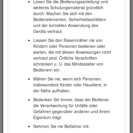
Lesen Sie die
Bedienungsanleitung
und
Geräts vertraut zu machen und Verletzungen und eine
weiteres Schulungsmaterial gründlich
Beschädigung des Geräts zu vermeiden. Sie tragen die
durch. Machen Sie sich mit den
Verantwortung für einen ordnungsgemäßen und sicheren
Bedienelementen, Sicherheitsschildern
Einsatz des Produkts.
und der korrekten Anwendung des
Geräts vertraut.
Wenden Sie sich hinsichtlich Informationen zu Produkten
und Zubehör sowie Angaben zu Ihrem örtlichen
Lassen Sie den Rasenmäher nie von
Vertragshändler oder zur Registrierung des Produktes direkt
Kindern oder Personen bedienen oder
an Toro unter www.Toro.com.
warten, die mit diesen Anweisungen nicht
vertraut sind. Örtliche Vorschriften
Wenden Sie sich an den Toro Vertragshändler oder
schränken u. U. das Mindestalter von
Kundendienst, wenn Sie eine Serviceleistung, Toro
Bedienern ein.
Originalersatzteile oder weitere Informationen benötigen.
Haben Sie dafür die Modell- und Seriennummern der
Mähen Sie nie, wenn sich Personen,
Maschine griffbereit. Die Modell- und Seriennummern
insbesondere Kinder oder Haustiere, in
befinden sich auf einem Typenschild links am Chassis unter
der Nähe aufhalten.
dem Fußbrett. Tragen Sie hier bitte die Modell- und
Bedenken Sie immer, dass der Bediener
Seriennummern des Geräts ein.
die Verantwortung für Unfälle oder
In dieser Anleitung werden potenzielle Gefahren angeführt,
Gefahren gegenüber anderen und ihrem
und Sicherheitshinweise werden vom Sicherheitswarnsymbol
Eigentum trägt.
(Bild
1
) gekennzeichnet. Dieses Warnsymbol weist auf eine
Nehmen Sie nie Beifahrer mit.
Gefahr hin, die zu schweren oder tödlichen Verletzungen
führen kann, wenn Sie die empfohlenen