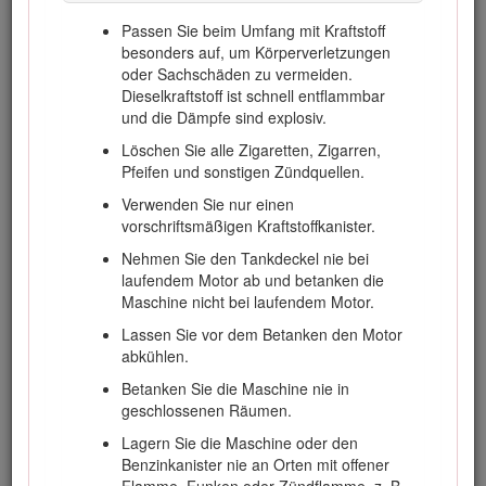
Passen Sie beim Umfang mit Kraftstoff
Sicherheit
besonders auf, um Körperverletzungen
oder Sachschäden zu vermeiden.
Dieselkraftstoff ist schnell entflammbar
Eine fehlerhafte Bedienung oder Wartung durch den
und die Dämpfe sind explosiv.
Bediener oder Besitzer kann Verletzungen zur Folge
Löschen Sie alle Zigaretten, Zigarren,
haben. Durch das Befolgen dieser Sicherheitshinweise
Pfeifen und sonstigen Zündquellen.
kann das Verletzungsrisiko verringert werden. Achten
Sie immer auf das Warnsymbol. Es bedeutet Vorsicht,
Verwenden Sie nur einen
Warnung oder Gefahr – Hinweise für die
vorschriftsmäßigen Kraftstoffkanister.
Personensicherheit. Wenn der Hinweis nicht beachtet
Nehmen Sie den Tankdeckel nie bei
wird, kann es zu Verletzungen ggf. tödlichen
laufendem Motor ab und betanken die
Verletzungen kommen.
Maschine nicht bei laufendem Motor.
Sichere Betriebspraxis
Lassen Sie vor dem Betanken den Motor
abkühlen.
Die folgenden Anweisungen stammen aus
Betanken Sie die Maschine nie in
EN 5395:2013 und ANSI B71.4-2012.
geschlossenen Räumen.
Schulung
Lagern Sie die Maschine oder den
Benzinkanister nie an Orten mit offener