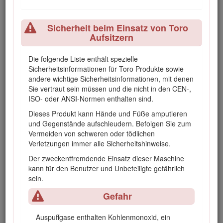
Schnittmessern und permanenten Teilen der
Maschine zu vermeiden.
Sicherheit beim Einsatz von Toro
Achten Sie bei Maschinen mit mehreren
Aufsitzern
Zylindern bzw. mehreren Spindeln darauf,
dass ein sich drehender Zylinder bzw. eine
Die folgende Liste enthält spezielle
sich drehende Spindel eine Drehung anderer
Sicherheitsinformationen für Toro Produkte sowie
Zylinder bzw. Spindeln auslösen kann.
andere wichtige Sicherheitsinformationen, mit denen
Kuppeln Sie die Antriebe aus, senken die
Sie vertraut sein müssen und die nicht in den CEN-,
Schneideinheiten ab, aktivieren die
ISO- oder ANSI-Normen enthalten sind.
Feststellbremse, stellen den Motor ab und
Dieses Produkt kann Hände und Füße amputieren
ziehen Sie den Schlüssel ab. Lassen Sie vor
und Gegenstände aufschleudern. Befolgen Sie zum
dem Einstellen, Reinigen und Reparieren der
Vermeiden von schweren oder tödlichen
Maschine alle beweglichen Teile zum
Verletzungen immer alle Sicherheitshinweise.
Stillstand kommen.
Der zweckentfremdende Einsatz dieser Maschine
Entfernen Sie Gras und Schmutz von den
kann für den Benutzer und Unbeteiligte gefährlich
Schneideinheiten, Antrieben, Schalldämpfern
sein.
und dem Motor, um einem Brand
vorzubeugen. Wischen Sie Öl- und
Gefahr
Kraftstoffverschüttungen auf.
Stützen Sie die Maschine bei Bedarf auf
Auspuffgase enthalten Kohlenmonoxid, ein