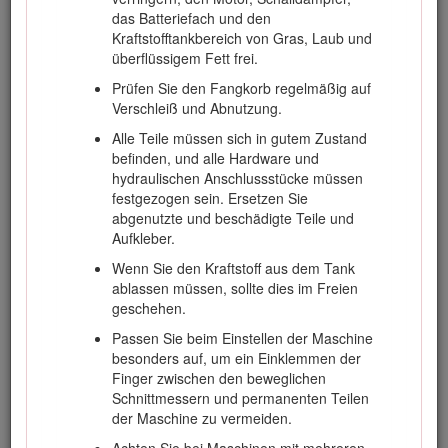
das Batteriefach und den
Fahren Sie beim Wenden und beim
Kraftstofftankbereich von Gras, Laub und
Überqueren von Straßen und Gehsteigen
überflüssigem Fett frei.
vorsichtig und langsam. Stellen Sie die
Zylinder bzw. Spindeln ab, wenn Sie nicht
Prüfen Sie den Fangkorb regelmäßig auf
mähen.
Verschleiß und Abnutzung.
Setzen Sie den Rasenmäher nie ein, wenn
Alle Teile müssen sich in gutem Zustand
Sie müde oder krank sind oder unter
befinden, und alle Hardware und
Alkohol- oder Drogeneinfluss stehen.
hydraulischen Anschlussstücke müssen
festgezogen sein. Ersetzen Sie
Blitzschlag kann zu schweren oder tödlichen
abgenutzte und beschädigte Teile und
Verletzungen führen. Setzen Sie die
Aufkleber.
Maschine nicht ein, wenn Sie Blitze sehen
oder Donner hören, und gehen Sie an eine
Wenn Sie den Kraftstoff aus dem Tank
geschützte Stelle.
ablassen müssen, sollte dies im Freien
geschehen.
Gehen Sie beim Laden und Abladen der
Maschine auf einen/von einem Anhänger
Passen Sie beim Einstellen der Maschine
oder Pritschenwagen vorsichtig vor.
besonders auf, um ein Einklemmen der
Finger zwischen den beweglichen
Seien Sie vorsichtig, wenn Sie sich nicht gut
Schnittmessern und permanenten Teilen
einsehbaren Biegungen, Sträuchern,
der Maschine zu vermeiden.
Bäumen und anderen Objekten nähern, die
Ihre Sicht behindern können.