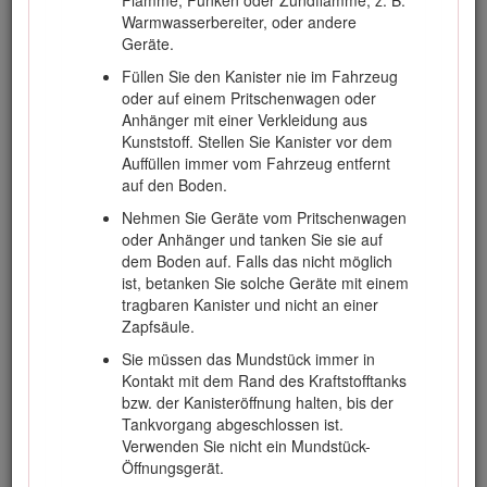
Flamme, Funken oder Zündflamme, z. B.
Lesen Sie die
Bedienungsanleitung
und
Warmwasserbereiter, oder andere
weiteres Schulungsmaterial gründlich durch.
Geräte.
Machen Sie sich mit den Bedienelementen,
Sicherheitsschildern und der korrekten
Füllen Sie den Kanister nie im Fahrzeug
Anwendung des Geräts vertraut.
oder auf einem Pritschenwagen oder
Anhänger mit einer Verkleidung aus
Lassen Sie den Rasenmäher nie von
Kunststoff. Stellen Sie Kanister vor dem
Kindern oder Personen bedienen oder
Auffüllen immer vom Fahrzeug entfernt
warten, die mit diesen Anweisungen nicht
auf den Boden.
vertraut sind. Örtliche Vorschriften schränken
u. U. das Mindestalter von Bedienern ein.
Nehmen Sie Geräte vom Pritschenwagen
oder Anhänger und tanken Sie sie auf
Mähen Sie nie, wenn sich Personen,
dem Boden auf. Falls das nicht möglich
insbesondere Kinder oder Haustiere, in der
ist, betanken Sie solche Geräte mit einem
Nähe aufhalten.
tragbaren Kanister und nicht an einer
Bedenken Sie immer, dass der Bediener die
Zapfsäule.
Verantwortung für Unfälle oder Gefahren
Sie müssen das Mundstück immer in
gegenüber anderen und ihrem Eigentum
Kontakt mit dem Rand des Kraftstofftanks
trägt.
bzw. der Kanisteröffnung halten, bis der
Nehmen Sie nie Beifahrer mit.
Tankvorgang abgeschlossen ist.
Verwenden Sie nicht ein Mundstück-
Alle Fahrer und Mechaniker müssen sich um
Öffnungsgerät.
eine professionelle und praktische Schulung