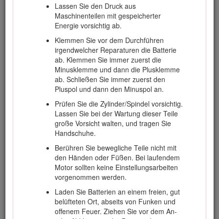
Lassen Sie den Druck aus
Wenden Sie möglichst langsam und
Maschinenteilen mit gespeicherter
vorsichtig hangabwärts.
Energie vorsichtig ab.
Passen Sie besonders auf, wenn Sie die
Klemmen Sie vor dem Durchführen
Maschine mit Anbaugeräten verwenden, da
irgendwelcher Reparaturen die Batterie
sich diese auf die Stabilität der Maschine
ab. Klemmen Sie immer zuerst die
auswirken können. Halten Sie sich an die
Minusklemme und dann die Plusklemme
Anweisungen für das Verwenden der
ab. Schließen Sie immer zuerst den
Maschine an Hanglagen in dieser
Pluspol und dann den Minuspol an.
Bedienungsanleitung
.
Prüfen Sie die Zylinder/Spindel vorsichtig.
Lassen Sie bei der Wartung dieser Teile
große Vorsicht walten, und tragen Sie
Wartung und Lagerung
Handschuhe.
Halten Sie alle Muttern und Schrauben fest
Berühren Sie bewegliche Teile nicht mit
angezogen, damit das Gerät in einem
den Händen oder Füßen. Bei laufendem
sicheren Betriebszustand bleibt.
Motor sollten keine Einstellungsarbeiten
vorgenommen werden.
Lagern Sie das Gerät nie mit Kraftstoff im
Tank innerhalb eines Gebäudes, wenn
Laden Sie Batterien an einem freien, gut
Dämpfe eine offene Flamme oder Funken
belüfteten Ort, abseits von Funken und
erreichen könnten.
offenem Feuer. Ziehen Sie vor dem An-