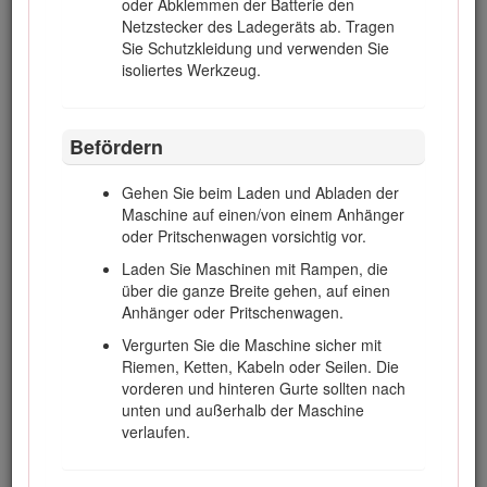
oder Abklemmen der Batterie den
Lassen Sie den Motor abkühlen, bevor Sie
Netzstecker des Ladegeräts ab. Tragen
die Maschine in einem geschlossenen Raum
Sie Schutzkleidung und verwenden Sie
abstellen.
isoliertes Werkzeug.
Halten Sie, um das Brandrisiko zu
verringern, den Motor, Schalldämpfer, das
Batteriefach und den Kraftstofftankbereich
Befördern
von Gras, Laub und überflüssigem Fett frei.
Prüfen Sie den Fangkorb regelmäßig auf
Gehen Sie beim Laden und Abladen der
Verschleiß und Abnutzung.
Maschine auf einen/von einem Anhänger
oder Pritschenwagen vorsichtig vor.
Alle Teile müssen sich in gutem Zustand
befinden, und alle Hardware und
Laden Sie Maschinen mit Rampen, die
hydraulischen Anschlussstücke müssen
über die ganze Breite gehen, auf einen
festgezogen sein. Ersetzen Sie abgenutzte
Anhänger oder Pritschenwagen.
und beschädigte Teile und Aufkleber.
Vergurten Sie die Maschine sicher mit
Wenn Sie den Kraftstoff aus dem Tank
Riemen, Ketten, Kabeln oder Seilen. Die
ablassen müssen, sollte dies im Freien
vorderen und hinteren Gurte sollten nach
geschehen.
unten und außerhalb der Maschine
verlaufen.
Passen Sie beim Einstellen der Maschine
besonders auf, um ein Einklemmen der
Finger zwischen den beweglichen