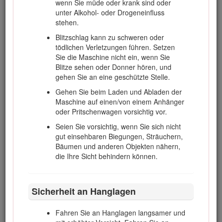
wenn Sie müde oder krank sind oder
Achten Sie beim Überqueren und in der
unter Alkohol- oder Drogeneinfluss
Nähe von Straßen auf den Verkehr.
stehen.
Stellen Sie die Schnittmesser ab, bevor Sie
Blitzschlag kann zu schweren oder
grasfreie Oberflächen überqueren.
tödlichen Verletzungen führen. Setzen
Richten Sie beim Einsatz von Anbaugeräten
Sie die Maschine nicht ein, wenn Sie
den Auswurf nie auf Unbeteiligte. Halten Sie
Blitze sehen oder Donner hören, und
Unbeteiligte aus dem Einsatzbereich fern.
gehen Sie an eine geschützte Stelle.
Setzen Sie den Rasenmäher nie mit
Gehen Sie beim Laden und Abladen der
beschädigten Schutzvorrichtungen,
Maschine auf einen/von einem Anhänger
Schutzblechen und ohne angebrachte
oder Pritschenwagen vorsichtig vor.
Sicherheitsvorrichtungen ein. Stellen Sie
Seien Sie vorsichtig, wenn Sie sich nicht
sicher, dass alle Sicherheitsschalter montiert,
gut einsehbaren Biegungen, Sträuchern,
richtig eingestellt und funktionsfähig sind.
Bäumen und anderen Objekten nähern,
Verändern Sie nie die Einstellungen des
die Ihre Sicht behindern können.
Motordrehzahlreglers und überdrehen Sie
niemals den Motor. Durch das Überdrehen
des Motors steigt die Verletzungsgefahr.
Sicherheit an Hanglagen
Vor dem Verlassen der Bedienerposition:
Fahren Sie an Hanglagen langsamer und
Stoppen Sie auf einer ebenen Fläche.