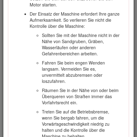
Abklemmen der Batterie den Netzstecker
Motor starten.
des Ladegeräts ab. Tragen Sie
Der Einsatz der Maschine erfordert Ihre ganze
Schutzkleidung und verwenden Sie isoliertes
Aufmerksamkeit. So verlieren Sie nicht die
Werkzeug.
Kontrolle über die Maschine:
Sollten Sie mit der Maschine nicht in der
Nähe von Sandgruben, Gräben,
Befördern
Wasserläufen oder anderen
Gefahrenbereichen arbeiten.
Gehen Sie beim Laden und Abladen der
Maschine auf einen/von einem Anhänger
Fahren Sie beim engen Wenden
oder Pritschenwagen vorsichtig vor.
langsam. Vermeiden Sie es,
unvermittelt abzubremsen oder
Laden Sie Maschinen mit Rampen, die über
loszufahren.
die ganze Breite gehen, auf einen Anhänger
oder Pritschenwagen.
Räumen Sie in der Nähe von oder beim
Überqueren von Straßen immer das
Vergurten Sie die Maschine sicher mit
Vorfahrtsrecht ein.
Riemen, Ketten, Kabeln oder Seilen. Die
vorderen und hinteren Gurte sollten nach
Treten Sie auf die Betriebsbremse,
unten und außerhalb der Maschine
wenn Sie bergab fahren, um die
verlaufen.
Vorwärtsgeschwindigkeit niedrig zu
halten und die Kontrolle über die
Maschine zu behalten.