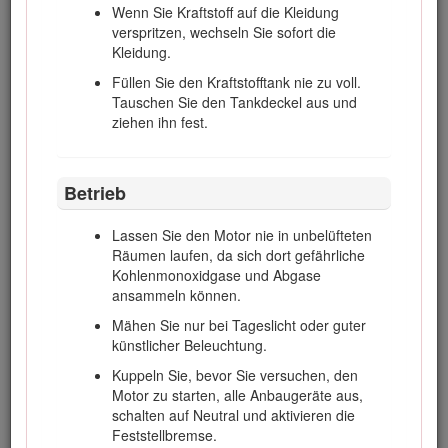
bemühen. Der Besitzer ist für die Schulung
Wenn Sie Kraftstoff auf die Kleidung
der Bediener verantwortlich. Solche
verspritzen, wechseln Sie sofort die
Anweisungen sollten die Bedeutung von
Kleidung.
Vorsicht und Konzentration bei der Arbeit mit
Füllen Sie den Kraftstofftank nie zu voll.
Aufsitzrasenmähern hervorheben.
Tauschen Sie den Tankdeckel aus und
Der Besitzer bzw. Benutzer ist für Unfälle
ziehen ihn fest.
oder Verletzungen von Dritten sowie
Sachschäden verantwortlich und kann diese
verhindern.
Betrieb
Lassen Sie den Motor nie in unbelüfteten
Vorbereitung
Räumen laufen, da sich dort gefährliche
Kohlenmonoxidgase und Abgase
Tragen Sie beim Mähen immer rutschfeste
ansammeln können.
Arbeitsschuhe, lange Hosen, eine
Mähen Sie nur bei Tageslicht oder guter
Schutzbrille und einen Gehörschutz.
künstlicher Beleuchtung.
Untersuchen Sie den Arbeitsbereich der
Kuppeln Sie, bevor Sie versuchen, den
Maschine gründlich und entfernen Sie alle
Motor zu starten, alle Anbaugeräte aus,
Gegenstände, die von der Maschine
schalten auf Neutral und aktivieren die
aufgeworfen werden könnten.
Feststellbremse.
Tauschen Sie defekte Schalldämpfer bzw.