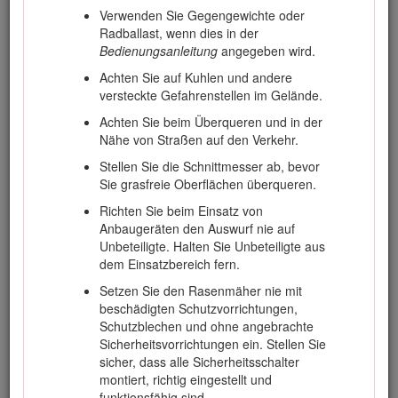
Verwenden Sie Gegengewichte oder
Auspuffe aus.
Radballast, wenn dies in der
Begutachten Sie das Gelände, um das
Bedienungsanleitung
angegeben wird.
notwendige Zubehör und die Anbaugeräte
Achten Sie auf Kuhlen und andere
zu bestimmen, die zur korrekten und
versteckte Gefahrenstellen im Gelände.
sicheren Durchführung der Arbeit
erforderlich sind. Verwenden Sie nur vom
Achten Sie beim Überqueren und in der
Hersteller zugelassenes Zubehör und
Nähe von Straßen auf den Verkehr.
zugelassene Anbaugeräte.
Stellen Sie die Schnittmesser ab, bevor
Prüfen Sie, ob die Sitzkontaktschalter,
Sie grasfreie Oberflächen überqueren.
Sicherheitsschalter und Schutzbleche
Richten Sie beim Einsatz von
vorhanden sind und einwandfrei
Anbaugeräten den Auswurf nie auf
funktionieren. Nehmen Sie die Maschine nur
Unbeteiligte. Halten Sie Unbeteiligte aus
in Betrieb, wenn diese richtig funktionieren.
dem Einsatzbereich fern.
Setzen Sie den Rasenmäher nie mit
Sicherer Umgang mit Kraftstoff
beschädigten Schutzvorrichtungen,
Schutzblechen und ohne angebrachte
Sicherheitsvorrichtungen ein. Stellen Sie
Passen Sie beim Umfang mit Kraftstoff
sicher, dass alle Sicherheitsschalter
besonders auf, um Körperverletzungen oder
montiert, richtig eingestellt und
Sachschäden zu vermeiden. Dieselkraftstoff
funktionsfähig sind.