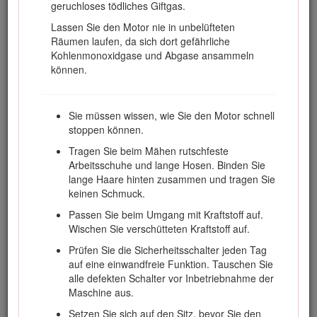
Achsständern ab.
geruchloses tödliches Giftgas.
Lassen Sie den Druck aus Maschinenteilen
Lassen Sie den Motor nie in unbelüfteten
mit gespeicherter Energie vorsichtig ab.
Räumen laufen, da sich dort gefährliche
Kohlenmonoxidgase und Abgase ansammeln
Klemmen Sie vor dem Durchführen
können.
irgendwelcher Reparaturen die Batterie ab.
Klemmen Sie immer zuerst die Minusklemme
und dann die Plusklemme ab. Schließen Sie
Sie müssen wissen, wie Sie den Motor schnell
immer zuerst den Pluspol und dann den
stoppen können.
Minuspol an.
Tragen Sie beim Mähen rutschfeste
Prüfen Sie die Zylinder/Spindel vorsichtig.
Arbeitsschuhe und lange Hosen. Binden Sie
Lassen Sie bei der Wartung dieser Teile
lange Haare hinten zusammen und tragen Sie
große Vorsicht walten, und tragen Sie
keinen Schmuck.
Handschuhe.
Passen Sie beim Umgang mit Kraftstoff auf.
Berühren Sie bewegliche Teile nicht mit den
Wischen Sie verschütteten Kraftstoff auf.
Händen oder Füßen. Bei laufendem Motor
sollten keine Einstellungsarbeiten
Prüfen Sie die Sicherheitsschalter jeden Tag
vorgenommen werden.
auf eine einwandfreie Funktion. Tauschen Sie
alle defekten Schalter vor Inbetriebnahme der
Laden Sie Batterien an einem freien, gut
Maschine aus.
belüfteten Ort, abseits von Funken und
offenem Feuer. Ziehen Sie vor dem An- oder
Setzen Sie sich auf den Sitz, bevor Sie den