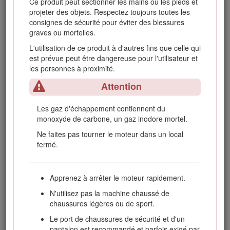
Ce produit peut sectionner les mains ou les pieds et
Laissez refroidir le moteur avant de ranger la
projeter des objets. Respectez toujours toutes les
machine dans un local fermé.
consignes de sécurité pour éviter des blessures
Pour réduire les risques d'incendie,
graves ou mortelles.
débarrassez le moteur, le silencieux, le bac à
L'utilisation de ce produit à d'autres fins que celle qui
batterie et le lieu de stockage du carburant
est prévue peut être dangereuse pour l'utilisateur et
de tout excès de graisse, débris d'herbe et
les personnes à proximité.
feuilles.
Attention
Maintenez toutes les pièces en bon état de
marche, et toutes les fixations et tous les
raccords hydrauliques bien serrés.
Les gaz d'échappement contiennent du
Remplacez toutes les pièces et tous les
monoxyde de carbone, un gaz inodore mortel.
autocollants usés ou endommagés.
Ne faites pas tourner le moteur dans un local
La vidange du réservoir de carburant doit
fermé.
impérativement s'effectuer à l'extérieur.
Soyez prudent pendant le réglage de la
Apprenez à arrêter le moteur rapidement.
machine pour éviter de vous coincer les
doigts entre les lames en rotation et les
N'utilisez pas la machine chaussé de
pièces fixes de la machine.
chaussures légères ou de sport.
Débrayez les commandes, abaissez les
Le port de chaussures de sécurité et d'un
plateaux de coupe, serrez le frein de
pantalon est recommandé et parfois exigé par