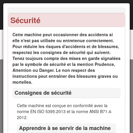
Sécurité
Cette machine peut occasionner des accidents si
elle n'est pas utilisée ou entretenue correctement.
Pour réduire les risques d'accidents et de blessures,
Groupe de déplacement Groundsmaster® 4300-D
respectez les consignes de sécurité qui suivent.
Introduction
Tenez toujours compte des mises en garde signalées
par le symbole de sécurité et la mention Prudence,
Cette machine est une tondeuse autoportée à lames
Attention ou Danger. Le non respect des
rotatives prévue pour les utilisateurs professionnels
instructions peut entraîner des blessures graves ou
employés à des applications commerciales. Elle est
mortelles.
principalement conçue pour tondre les pelouses entretenues
Consignes de sécurité
régulièrement dans les parcs, les terrains de sports et les
espaces verts commerciaux. Elle n'est pas conçue pour
couper les broussailles et autre végétation sur le bord des
Cette machine est conçue en conformité avec la
routes ni pour des utilisations agricoles.
norme EN ISO 5395:2013 et la norme ANSI B71.4-
2012.
Lisez attentivement cette notice pour apprendre à utiliser et
entretenir correctement votre produit, et éviter de
Apprendre à se servir de la machine
l'endommager ou de vous blesser. Vous êtes responsable de