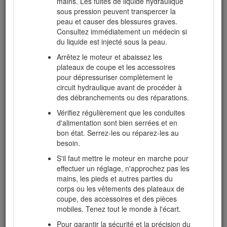
mains. Les fuites de liquide hydraulique
est prévue peut être dangereuse pour l'utilisateur et les
sous pression peuvent transpercer la
personnes à proximité.
peau et causer des blessures graves.
Consultez immédiatement un médecin si
Attention
du liquide est injecté sous la peau.
Les gaz d'échappement contiennent du monoxyde
Arrêtez le moteur et abaissez les
de carbone, un gaz inodore mortel.
plateaux de coupe et les accessoires
pour dépressuriser complètement le
Ne faites pas tourner le moteur dans un local
circuit hydraulique avant de procéder à
fermé.
des débranchements ou des réparations.
Vérifiez régulièrement que les conduites
d'alimentation sont bien serrées et en
Apprenez à arrêter le moteur rapidement.
bon état. Serrez-les ou réparez-les au
N'utilisez pas la machine chaussé de chaussures
besoin.
légères ou de sport.
S'il faut mettre le moteur en marche pour
Le port de chaussures de sécurité et d'un
effectuer un réglage, n'approchez pas les
pantalon est recommandé et parfois exigé par
mains, les pieds et autres parties du
certaines ordonnances et réglementations
corps ou les vêtements des plateaux de
d'assurances locales.
coupe, des accessoires et des pièces
mobiles. Tenez tout le monde à l'écart.
Manipulez le carburant avec prudence. Essuyez
le carburant éventuellement répandu.
Pour garantir la sécurité et la précision du