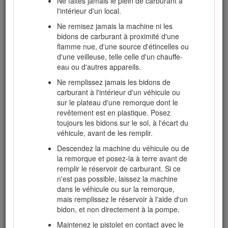
Ne faites jamais le plein de carburant à
l'utilisation de ce type d'appareil.
l'intérieur d'un local.
Ne tondez jamais lorsque des personnes, et
Ne remisez jamais la machine ni les
surtout des enfants ou des animaux
bidons de carburant à proximité d'une
familiers, se trouvent à proximité.
flamme nue, d'une source d'étincelles ou
N'oubliez jamais que l'utilisateur est
d'une veilleuse, telle celle d'un chauffe-
responsable des accidents ou dommages
eau ou d'autres appareils.
causés à d'autres personnes et à leurs
Ne remplissez jamais les bidons de
possessions.
carburant à l'intérieur d'un véhicule ou
Ne transportez pas de passagers.
sur le plateau d'une remorque dont le
revêtement est en plastique. Posez
Tous les utilisateurs et les mécaniciens sont
toujours les bidons sur le sol, à l'écart du
tenus de suivre une formation
véhicule, avant de les remplir.
professionnelle et pratique. Le propriétaire
de la machine doit assurer la formation des
Descendez la machine du véhicule ou de
utilisateurs. La formation doit insister sur les
la remorque et posez-la à terre avant de
points suivants :
remplir le réservoir de carburant. Si ce
n'est pas possible, laissez la machine
La nécessité de consacrer toute son
dans le véhicule ou sur la remorque,
attention à la conduite lors de
mais remplissez le réservoir à l'aide d'un
l'utilisation d'une machine autoportée.
bidon, et non directement à la pompe.
L'application du frein ne permet pas
Maintenez le pistolet en contact avec le
de regagner le contrôle d'une machine