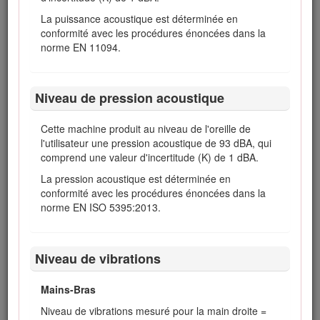
marche avant et pour garder le contrôle de
La puissance acoustique est déterminée en
la machine.
conformité avec les procédures énoncées dans la
Relevez les plateaux de coupe pour vous rendre
norme EN 11094.
d'une zone de travail à l'autre.
Ne touchez pas le moteur, le silencieux ou le
tuyau d'échappement si le moteur tourne ou vient
Niveau de pression acoustique
de s'arrêter car vous risquez de vous brûler.
Cette machine produit au niveau de l'oreille de
Si le moteur cale ou perd de la puissance et que
l'utilisateur une pression acoustique de 93 dBA, qui
la machine ne peut donc pas atteindre le sommet
comprend une valeur d'incertitude (K) de 1 dBA.
d'une côte, ne faites pas demi-tour. Faites
toujours marche arrière lentement et en ligne
La pression acoustique est déterminée en
droite.
conformité avec les procédures énoncées dans la
norme EN ISO 5395:2013.
Arrêtez de tondre si une personne ou un animal
apparaît subitement dans la zone de travail. Une
utilisation imprudente associée à l'état du terrain,
aux ricochets possibles d'objets ou à des capots
Niveau de vibrations
de sécurité mal installés peut donner lieu à des
projections d'objets susceptibles de causer des
Mains-Bras
blessures. Ne recommencez pas à tondre avant
d'avoir dégagé la zone de travail.
Niveau de vibrations mesuré pour la main droite =