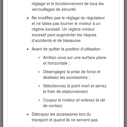
homologué.
réglage et le fonctionnement de tous les
verrouillages de sécurité.
N'enlevez jamais le bouchon du réservoir de
carburant et n'ajoutez jamais de carburant
Ne modifiez pas le réglage du régulateur
quand le moteur est en marche.
et ne faites pas tourner le moteur à un
régime excessif. Un régime moteur
Laissez refroidir le moteur avant de faire le
excessif peut augmenter les risques
plein.
d'accidents et de blessures.
Ne faites jamais le plein de carburant à
Avant de quitter la position d'utilisation :
l'intérieur d'un local.
Arrêtez-vous sur une surface plane
Ne remisez jamais la machine ni les bidons
et horizontale ;
de carburant à proximité d'une flamme nue,
d'une source d'étincelles ou d'une veilleuse,
Désengagez la prise de force et
telle celle d'un chauffe-eau ou d'autres
abaissez les accessoires ;
appareils.
Sélectionnez le point mort et serrez
Ne remplissez jamais les bidons de
le frein de stationnement.
carburant à l'intérieur d'un véhicule ou sur le
Coupez le moteur et enlevez la clé
plateau d'une remorque dont le revêtement
de contact.
est en plastique. Posez toujours les bidons
sur le sol, à l'écart du véhicule, avant de les
Débrayez les accessoires lors du
remplir.
transport et quand ils ne servent pas.
Descendez la machine du véhicule ou de la