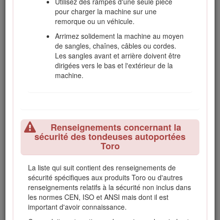
Utilisez des rampes d'une seule pièce
n'utilisez pas la machine et mettez-vous à
pour charger la machine sur une
l'abri.
remorque ou un véhicule.
Procédez avec prudence pour charger la
Arrimez solidement la machine au moyen
machine sur une remorque ou un camion,
de sangles, chaînes, câbles ou cordes.
ainsi que pour la décharger.
Les sangles avant et arrière doivent être
Soyez prudent à l'approche de tournants
dirigées vers le bas et l'extérieur de la
sans visibilité, de buissons, d'arbres ou
machine.
d'autres objets susceptibles de masquer la
vue.
Entretien et remisage
Renseignements concernant la
sécurité des tondeuses autoportées
Toro
Gardez tous les écrous, boulons et vis
toujours bien serrés pour garantir l'utilisation
sûre de la machine.
La liste qui suit contient des renseignements de
sécurité spécifiques aux produits Toro ou d'autres
S'il reste du carburant dans le réservoir, ne
renseignements relatifs à la sécurité non inclus dans
remisez pas la machine dans un bâtiment où
les normes CEN, ISO et ANSI mais dont il est
les vapeurs risquent de rencontrer une
important d'avoir connaissance.
flamme nue ou une étincelle.