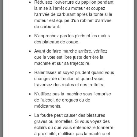
Réduisez l'ouverture du papillon pendant
Ne faites pas tourner le moteur dans un
la mise à l'arrêt du moteur et coupez
espace clos où le monoxyde de carbone et
l'arrivée de carburant après la tonte si le
les gaz d'échappement, tous deux
moteur est équipé d'un robinet d'arrivée
dangereux, risquent de s'accumuler.
de carburant.
Tondez uniquement à la lumière du jour ou
N'approchez pas les pieds et les mains
avec un bon éclairage artificiel.
des plateaux de coupe.
Avant de mettre le moteur en marche,
Avant de faire marche arrière, vérifiez
débrayez l'entraînement des lames, mettez
que la voie est libre juste derrière la
la transmission au point mort et serrez le
machine et sur sa trajectoire.
frein de stationnement.
Ralentissez et soyez prudent quand vous
Aucune pente n'est absolument sans danger.
changez de direction et quand vous
Le déplacement sur une pente herbeuse
traversez des routes et des trottoirs.
demande une attention particulière. Pour
éviter le retournement de la machine :
N'utilisez pas la machine sous l'emprise
de l'alcool, de drogues ou de
Ne vous arrêtez pas et ne démarrez
médicaments.
pas brusquement en montée ou en
descente.
La foudre peut causer des blessures
graves ou mortelles. Si vous voyez des
Progressez à vitesse réduite sur les
éclairs ou que vous entendez le tonnerre
pentes et quand vous prenez des
à proximité, n'utilisez pas la machine et
virages serrés.