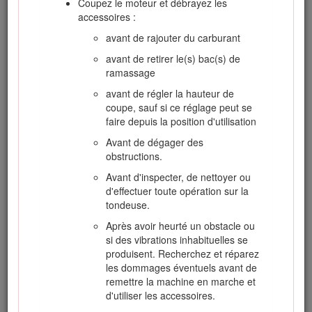
Coupez le moteur et débrayez les
remorque et posez-la à terre avant de
accessoires :
remplir le réservoir de carburant. Si ce n'est
avant de rajouter du carburant
pas possible, laissez la machine dans le
véhicule ou sur la remorque, mais
avant de retirer le(s) bac(s) de
remplissez le réservoir à l'aide d'un bidon, et
ramassage
non directement à la pompe.
avant de régler la hauteur de
Maintenez le pistolet en contact avec le bord
coupe, sauf si ce réglage peut se
du réservoir ou du bidon jusqu'à la fin du
faire depuis la position d'utilisation
remplissage. N'utilisez pas de dispositif de
Avant de dégager des
verrouillage du pistolet en position ouverte.
obstructions.
Si du carburant s'est répandu sur vos
Avant d'inspecter, de nettoyer ou
vêtements, changez-vous immédiatement.
d'effectuer toute opération sur la
Ne remplissez jamais excessivement le
tondeuse.
réservoir de carburant. Remettez en place le
Après avoir heurté un obstacle ou
bouchon du réservoir et serrez-le
si des vibrations inhabituelles se
fermement.
produisent. Recherchez et réparez
les dommages éventuels avant de
remettre la machine en marche et
Utilisation
d'utiliser les accessoires.