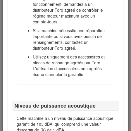
fonctionnement, demandez à un
Vérifiez chaque jour le fonctionnement des
distributeur Toro agréé de contrôler le
contacteurs de sécurité. En cas de défaillance
régime moteur maximum avec un
d'un contacteur, remplacez-le avant d'utiliser la
compte-tours.
machine.
Si la machine nécessite une réparation
Prenez place sur le siège avant de mettre le
importante ou si vous avez besoin de
moteur en marche.
renseignements, contactez un
L'utilisation de la machine exige une grande
distributeur Toro agréé.
vigilance. Pour éviter de perdre le contrôle :
Utilisez uniquement des accessoires et
Ne vous approchez pas des fosses de
pièces de rechange agréés par Toro.
sable, fossés, dénivellations ou autres
L'utilisation d'accessoires non agréés
accidents de terrain.
risque d'annuler la garantie.
Ralentissez avant de prendre des virages
serrés. Évitez les arrêts et les démarrages
brusques.
Cédez toujours la priorité à l'approche
Niveau de puissance acoustique
d'une route ou pour la traverser.
Serrez toujours les freins de service
Cette machine a un niveau de puissance acoustique
lorsque vous descendez une pente pour
garanti de 105 dBA, qui comprend une valeur
limiter la vitesse de déplacement en
d'incertitude (K) de 1 dBA.