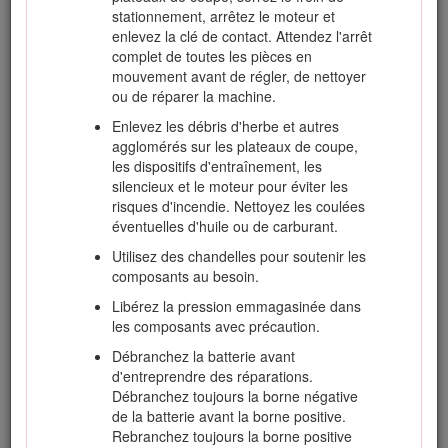
contact.
stationnement, arrêtez le moteur et
Débrayez les accessoires lors du transport et
enlevez la clé de contact. Attendez l'arrêt
quand ils ne servent pas.
complet de toutes les pièces en
mouvement avant de régler, de nettoyer
Coupez le moteur et débrayez les
ou de réparer la machine.
accessoires :
Enlevez les débris d'herbe et autres
avant de rajouter du carburant
agglomérés sur les plateaux de coupe,
avant de retirer le(s) bac(s) de
les dispositifs d'entraînement, les
ramassage
silencieux et le moteur pour éviter les
risques d'incendie. Nettoyez les coulées
avant de régler la hauteur de coupe,
éventuelles d'huile ou de carburant.
sauf si ce réglage peut se faire depuis
la position d'utilisation
Utilisez des chandelles pour soutenir les
composants au besoin.
Avant de dégager des obstructions.
Libérez la pression emmagasinée dans
Avant d'inspecter, de nettoyer ou
les composants avec précaution.
d'effectuer toute opération sur la
tondeuse.
Débranchez la batterie avant
d'entreprendre des réparations.
Après avoir heurté un obstacle ou si
Débranchez toujours la borne négative
des vibrations inhabituelles se
de la batterie avant la borne positive.
produisent. Recherchez et réparez les
Rebranchez toujours la borne positive
dommages éventuels avant de