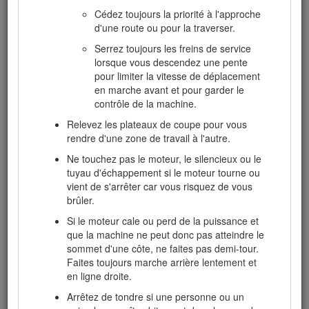
des pièces mobiles. Dans la mesure du
Cédez toujours la priorité à l'approche
possible, évitez de procéder à des réglages
d'une route ou pour la traverser.
sur la machine quand le moteur tourne.
Serrez toujours les freins de service
Chargez les batteries dans un endroit
lorsque vous descendez une pente
dégagé et bien aéré, à l'écart des flammes
pour limiter la vitesse de déplacement
ou sources d'étincelles. Débranchez le
en marche avant et pour garder le
chargeur du secteur avant de le connecter à
contrôle de la machine.
la batterie ou de l'en déconnecter. Portez
Relevez les plateaux de coupe pour vous
des vêtements de protection et utilisez des
rendre d'une zone de travail à l'autre.
outils isolés.
Ne touchez pas le moteur, le silencieux ou le
tuyau d'échappement si le moteur tourne ou
vient de s'arrêter car vous risquez de vous
Transport
brûler.
Procédez avec prudence pour charger la
Si le moteur cale ou perd de la puissance et
machine sur une remorque ou un camion,
que la machine ne peut donc pas atteindre le
ainsi que pour la décharger.
sommet d'une côte, ne faites pas demi-tour.
Faites toujours marche arrière lentement et
Utilisez des rampes d'une seule pièce pour
en ligne droite.
charger la machine sur une remorque ou un
véhicule.
Arrêtez de tondre si une personne ou un