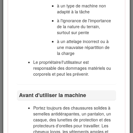
Important: Le moteur de cette machine est équipé d'un
à un type de machine non
pare-étincelles. Vous commettez une infraction à la
adapté à la tâche
section 4442 du Code des ressources publiques de
à l'ignorance de l'importance
Californie si vous utilisez cette machine dans une zone
de la nature du terrain,
boisée, broussailleuse ou recouverte d'herbe sans
surtout sur pente
l'équiper d'un pare-étincelles en bon état de marche, ou
sans que le moteur soit bridé, équipé et entretenu
à un attelage incorrect ou à
correctement pour prévenir les incendies. Certains
une mauvaise répartition de
autres états ou régions fédérales peuvent être régis par
la charge
des lois similaires.
Le propriétaire/l'utilisateur est
responsable des dommages matériels ou
Attention
corporels et peut les prévenir.
CALIFORNIE
Proposition 65 - Avertissement
Avant d'utiliser la machine
L'état de Californie considère les gaz d'échappement
des moteurs diesel et certains de leurs composants
Portez toujours des chaussures solides à
comme susceptibles de provoquer des cancers, des
semelles antidérapantes, un pantalon, un
malformations congénitales et autres troubles de la
casque, des lunettes de protection et des
reproduction.
protecteurs d'oreilles pour travailler. Les
cheveux longs, les vêtements amples et
Les bornes de la batterie et accessoires connexes