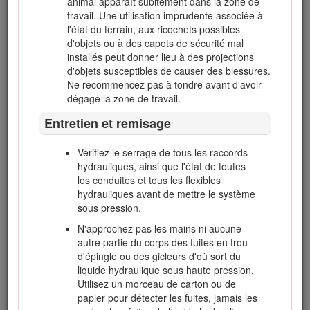
animal apparaît subitement dans la zone de
Arrimez solidement la machine au moyen de
travail. Une utilisation imprudente associée à
sangles, chaînes, câbles ou cordes. Les
l'état du terrain, aux ricochets possibles
sangles avant et arrière doivent être dirigées
d'objets ou à des capots de sécurité mal
vers le bas et l'extérieur de la machine.
installés peut donner lieu à des projections
d'objets susceptibles de causer des blessures.
Ne recommencez pas à tondre avant d'avoir
dégagé la zone de travail.
Renseignements concernant la sécurité
Entretien et remisage
des tondeuses autoportées Toro
Vérifiez le serrage de tous les raccords
La liste qui suit contient des renseignements de sécurité
hydrauliques, ainsi que l'état de toutes
spécifiques aux produits Toro ou d'autres
les conduites et tous les flexibles
renseignements relatifs à la sécurité non inclus dans les
hydrauliques avant de mettre le système
normes CEN, ISO et ANSI mais dont il est important
sous pression.
d'avoir connaissance.
N'approchez pas les mains ni aucune
Ce produit peut sectionner les mains ou les pieds et
autre partie du corps des fuites en trou
projeter des objets. Respectez toujours toutes les
d'épingle ou des gicleurs d'où sort du
consignes de sécurité pour éviter des blessures graves
liquide hydraulique sous haute pression.
ou mortelles.
Utilisez un morceau de carton ou de
papier pour détecter les fuites, jamais les
L'utilisation de ce produit à d'autres fins que celle qui