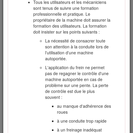
Tous les utilisateurs et les mécaniciens
sont tenus de suivre une formation
Figure 1
professionnelle et pratique. Le
propriétaire de la machine doit assurer la
Symbole de sécurité
formation des utilisateurs. La formation
doit insister sur les points suivants :
Ce manuel utilise deux termes pour faire passer des
La nécessité de consacrer toute
renseignements essentiels.
Important
, pour attirer l'attention
son attention à la conduite lors de
sur des renseignements mécaniques spécifiques et
l'utilisation d'une machine
Remarque
, pour insister sur des renseignements d'ordre
autoportée.
général méritant une attention particulière.
L'application du frein ne permet
Ce produit est conforme à toutes les directives européennes
pas de regagner le contrôle d'une
pertinentes. Pour plus de renseignements, reportez-vous à
machine autoportée en cas de
la Déclaration de conformité spécifique du produit fournie
problème sur une pente. La perte
séparément.
de contrôle est due le plus
Un pare-étincelles est incorporé au silencieux car certaines
souvent :
régions et certains pays en exigent l'usage sur le moteur de
au manque d'adhérence des
la machine.
roues
Les pare-étincelles Toro d'origine sont homologués par le
à une conduite trop rapide
Service des forêts du Ministère de l'Agriculture des États-
Unis (USDAFS).
à un freinage inadéquat