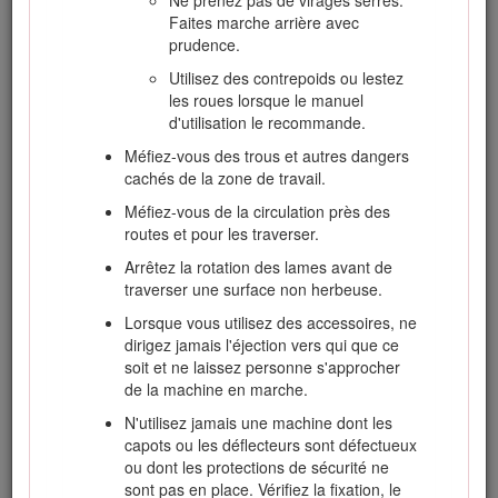
Ne prenez pas de virages serrés.
le constructeur.
Faites marche arrière avec
prudence.
Vérifiez toujours que les commandes de
présence de l'utilisateur, les contacteurs de
Utilisez des contrepoids ou lestez
sécurité et les capots de protection sont en
les roues lorsque le manuel
place et fonctionnent correctement. N'utilisez
d'utilisation le recommande.
pas la machine en cas de mauvais
Méfiez-vous des trous et autres dangers
fonctionnement.
cachés de la zone de travail.
Méfiez-vous de la circulation près des
routes et pour les traverser.
Consignes de sécurité pour la
manipulation des carburants
Arrêtez la rotation des lames avant de
traverser une surface non herbeuse.
Pour éviter de vous blesser ou de causer
Lorsque vous utilisez des accessoires, ne
des dommages matériels, manipulez
dirigez jamais l'éjection vers qui que ce
l'essence avec une extrême prudence.
soit et ne laissez personne s'approcher
L'essence est extrêmement inflammable et
de la machine en marche.
ses vapeurs sont explosives.
N'utilisez jamais une machine dont les
Éteignez cigarettes, cigares, pipes et autres
capots ou les déflecteurs sont défectueux
sources d'étincelles.
ou dont les protections de sécurité ne
Utilisez exclusivement un bidon à carburant
sont pas en place. Vérifiez la fixation, le