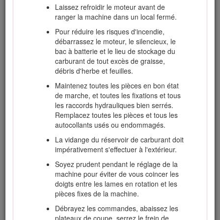
N'utilisez jamais une machine dont les
Laissez refroidir le moteur avant de
capots ou les déflecteurs sont défectueux ou
ranger la machine dans un local fermé.
dont les protections de sécurité ne sont pas
Pour réduire les risques d'incendie,
en place. Vérifiez la fixation, le réglage et le
débarrassez le moteur, le silencieux, le
fonctionnement de tous les verrouillages de
bac à batterie et le lieu de stockage du
sécurité.
carburant de tout excès de graisse,
Ne modifiez pas le réglage du régulateur et
débris d'herbe et feuilles.
ne faites pas tourner le moteur à un régime
Maintenez toutes les pièces en bon état
excessif. Un régime moteur excessif peut
de marche, et toutes les fixations et tous
augmenter les risques d'accidents et de
les raccords hydrauliques bien serrés.
blessures.
Remplacez toutes les pièces et tous les
Avant de quitter la position d'utilisation :
autocollants usés ou endommagés.
Arrêtez-vous sur une surface plane et
La vidange du réservoir de carburant doit
horizontale ;
impérativement s'effectuer à l'extérieur.
Désengagez la prise de force et
Soyez prudent pendant le réglage de la
abaissez les accessoires ;
machine pour éviter de vous coincer les
doigts entre les lames en rotation et les
Sélectionnez le point mort et serrez le
pièces fixes de la machine.
frein de stationnement.
Débrayez les commandes, abaissez les
Coupez le moteur et enlevez la clé de
plateaux de coupe, serrez le frein de