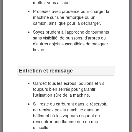
mettez-vous à l'abri.
Méfiez-vous des irrégularités de
Procédez avec prudence pour charger la
terrain, des obstacles, des ornières et
machine sur une remorque ou un
autres dangers cachés.
camion, ainsi que pour la décharger.
Ne prenez pas de virages serrés.
Soyez prudent à l'approche de tournants
Faites marche arrière avec prudence.
sans visibilité, de buissons, d'arbres ou
Utilisez des contrepoids ou lestez les
d'autres objets susceptibles de masquer
roues lorsque le manuel d'utilisation le
la vue.
recommande.
Méfiez-vous des trous et autres dangers
Entretien et remisage
cachés de la zone de travail.
Méfiez-vous de la circulation près des routes
Gardez tous les écrous, boulons et vis
et pour les traverser.
toujours bien serrés pour garantir
Arrêtez la rotation des lames avant de
l'utilisation sûre de la machine.
traverser une surface non herbeuse.
S'il reste du carburant dans le réservoir,
Lorsque vous utilisez des accessoires, ne
ne remisez pas la machine dans un
dirigez jamais l'éjection vers qui que ce soit
bâtiment où les vapeurs risquent de
et ne laissez personne s'approcher de la
rencontrer une flamme nue ou une
machine en marche.
étincelle.