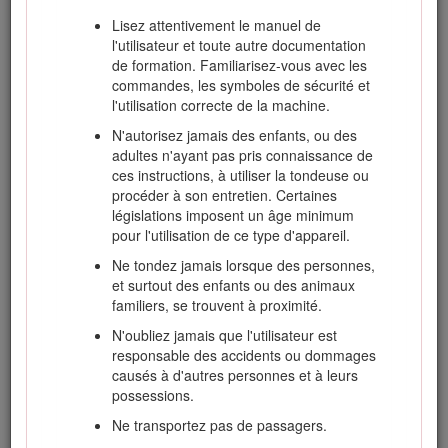
l'utilisation sûre et correcte du produit.
Lisez attentivement le manuel de
l'utilisateur et toute autre documentation
Vous pouvez contacter Toro directement sur www.Toro.com
de formation. Familiarisez-vous avec les
pour tout renseignement concernant un produit ou un
commandes, les symboles de sécurité et
accessoire, pour obtenir l'adresse des concessionnaires ou
l'utilisation correcte de la machine.
pour enregistrer votre produit.
N'autorisez jamais des enfants, ou des
Pour obtenir des prestations de service, des pièces Toro
adultes n'ayant pas pris connaissance de
d'origine ou des renseignements complémentaires,
ces instructions, à utiliser la tondeuse ou
munissez-vous des numéros de modèle et de série du
procéder à son entretien. Certaines
produit et contactez un concessionnaire-réparateur agréé ou
législations imposent un âge minimum
le service client Toro. Les numéros de modèle et de série
pour l'utilisation de ce type d'appareil.
sont indiqués sur une plaque fixée au côté gauche du cadre,
sous le repose-pieds. Inscrivez les numéros dans l'espace
Ne tondez jamais lorsque des personnes,
réservé à cet effet.
et surtout des enfants ou des animaux
familiers, se trouvent à proximité.
Les mises en garde de ce manuel soulignent des dangers
potentiels et sont signalées par le symbole de sécurité
N'oubliez jamais que l'utilisateur est
(Figure
1
), qui indique un danger pouvant entraîner des
responsable des accidents ou dommages
blessures graves ou mortelles si les précautions
causés à d'autres personnes et à leurs
recommandées ne sont pas respectées.
possessions.
Ne transportez pas de passagers.