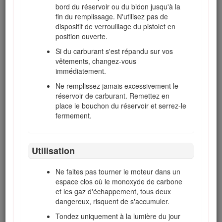
bord du réservoir ou du bidon jusqu'à la
autoportée en cas de problème sur
fin du remplissage. N'utilisez pas de
une pente. La perte de contrôle est
dispositif de verrouillage du pistolet en
due le plus souvent :
position ouverte.
au manque d'adhérence des
Si du carburant s'est répandu sur vos
roues
vêtements, changez-vous
à une conduite trop rapide
immédiatement.
à un freinage inadéquat
Ne remplissez jamais excessivement le
réservoir de carburant. Remettez en
à un type de machine non
place le bouchon du réservoir et serrez-le
adapté à la tâche
fermement.
à l'ignorance de l'importance de
la nature du terrain, surtout sur
pente
Utilisation
à un attelage incorrect ou à une
mauvaise répartition de la
Ne faites pas tourner le moteur dans un
charge
espace clos où le monoxyde de carbone
Le propriétaire/l'utilisateur est responsable
et les gaz d'échappement, tous deux
des dommages matériels ou corporels et
dangereux, risquent de s'accumuler.
peut les prévenir.
Tondez uniquement à la lumière du jour