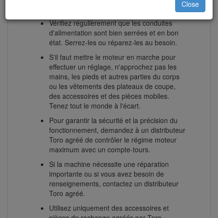
Close
réparations.
Vérifiez régulièrement que les conduites
d'alimentation sont bien serrées et en bon
état. Serrez-les ou réparez-les au besoin.
S'il faut mettre le moteur en marche pour
effectuer un réglage, n'approchez pas les
mains, les pieds et autres parties du corps
ou les vêtements des plateaux de coupe,
des accessoires et des pièces mobiles.
Tenez tout le monde à l'écart.
Pour garantir la sécurité et la précision du
fonctionnement, demandez à un distributeur
Toro agréé de contrôler le régime moteur
maximum avec un compte-tours.
Si la machine nécessite une réparation
importante ou si vous avez besoin de
renseignements, contactez un distributeur
Toro agréé.
Utilisez uniquement des accessoires et
pièces de rechange agréés par Toro.