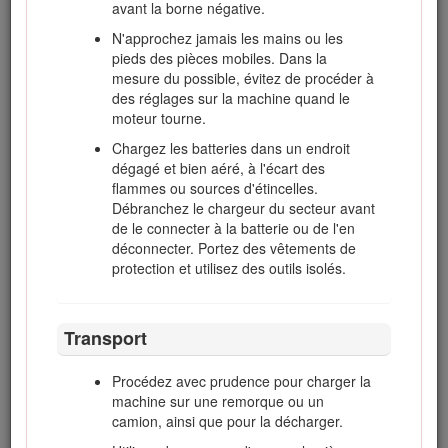
avant la borne négative.
remettre la machine en marche et
d'utiliser les accessoires.
N'approchez jamais les mains ou les
pieds des pièces mobiles. Dans la
Réduisez l'ouverture du papillon pendant la
mesure du possible, évitez de procéder à
mise à l'arrêt du moteur et coupez l'arrivée
des réglages sur la machine quand le
de carburant après la tonte si le moteur est
moteur tourne.
équipé d'un robinet d'arrivée de carburant.
Chargez les batteries dans un endroit
N'approchez pas les pieds et les mains des
dégagé et bien aéré, à l'écart des
plateaux de coupe.
flammes ou sources d'étincelles.
Avant de faire marche arrière, vérifiez que la
Débranchez le chargeur du secteur avant
voie est libre juste derrière la machine et sur
de le connecter à la batterie ou de l'en
sa trajectoire.
déconnecter. Portez des vêtements de
protection et utilisez des outils isolés.
Ralentissez et soyez prudent quand vous
changez de direction et quand vous
traversez des routes et des trottoirs.
Transport
N'utilisez pas la machine sous l'emprise de
l'alcool, de drogues ou de médicaments.
Procédez avec prudence pour charger la
La foudre peut causer des blessures graves
machine sur une remorque ou un
ou mortelles. Si vous voyez des éclairs ou
camion, ainsi que pour la décharger.
que vous entendez le tonnerre à proximité,