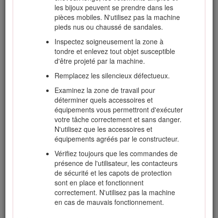
les bijoux peuvent se prendre dans les
contiennent du plomb et des composés de plomb. L'état
pièces mobiles. N'utilisez pas la machine
de Californie considère ces substances chimiques
pieds nus ou chaussé de sandales.
comme susceptibles de provoquer des cancers et des
troubles de la reproduction. Lavez-vous les mains après
Inspectez soigneusement la zone à
avoir manipulé la batterie.
tondre et enlevez tout objet susceptible
d'être projeté par la machine.
L'utilisation de ce produit peut entraîner une exposition
à des substances chimiques considérées pas l'état de
Remplacez les silencieux défectueux.
Californie comme capables de provoquer des cancers,
Examinez la zone de travail pour
des anomalies congénitales ou d'autres troubles de la
déterminer quels accessoires et
reproduction.
équipements vous permettront d'exécuter
votre tâche correctement et sans danger.
N'utilisez que les accessoires et
équipements agréés par le constructeur.
Sécurité
Vérifiez toujours que les commandes de
présence de l'utilisateur, les contacteurs
de sécurité et les capots de protection
Cette machine peut occasionner des accidents si elle
sont en place et fonctionnent
n'est pas utilisée ou entretenue correctement. Pour
correctement. N'utilisez pas la machine
réduire les risques d'accidents et de blessures,
en cas de mauvais fonctionnement.
respectez les consignes de sécurité qui suivent. Tenez
toujours compte des mises en garde signalées par le