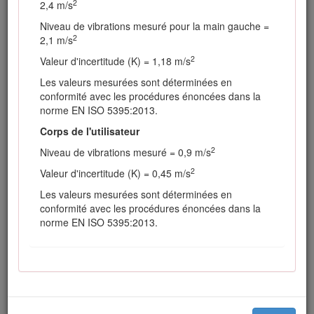
2
2,4 m/s
Entretien et remisage
Niveau de vibrations mesuré pour la main gauche =
2
2,1 m/s
Vérifiez le serrage de tous les raccords
hydrauliques, ainsi que l'état de toutes les
2
Valeur d'incertitude (K) = 1,18 m/s
conduites et tous les flexibles hydrauliques
Les valeurs mesurées sont déterminées en
avant de mettre le système sous pression.
conformité avec les procédures énoncées dans la
N'approchez pas les mains ni aucune autre
norme EN ISO 5395:2013.
partie du corps des fuites en trou d'épingle
Corps de l'utilisateur
ou des gicleurs d'où sort du liquide
hydraulique sous haute pression. Utilisez un
2
Niveau de vibrations mesuré = 0,9 m/s
morceau de carton ou de papier pour
2
Valeur d'incertitude (K) = 0,45 m/s
détecter les fuites, jamais les mains. Les
fuites de liquide hydraulique sous pression
Les valeurs mesurées sont déterminées en
peuvent transpercer la peau et causer des
conformité avec les procédures énoncées dans la
blessures graves. Consultez immédiatement
norme EN ISO 5395:2013.
un médecin si du liquide est injecté sous la
peau.
Arrêtez le moteur et abaissez les plateaux de
coupe et les accessoires pour dépressuriser
complètement le circuit hydraulique avant de
procéder à des débranchements ou des