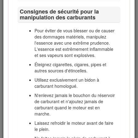
symbole de sécurité et la mention Prudence, Attention
Consignes de sécurité pour la
ou Danger. Le non respect des instructions peut
manipulation des carburants
entraîner des blessures graves ou mortelles.
Consignes de sécurité
Pour éviter de vous blesser ou de causer
des dommages matériels, manipulez
l'essence avec une extrême prudence.
Cette machine est conçue en conformité avec la norme
L'essence est extrêmement inflammable
EN ISO 5395:2013 et la norme ANSI B71.4-2012.
et ses vapeurs sont explosives.
Apprendre à se servir de la machine
Éteignez cigarettes, cigares, pipes et
autres sources d'étincelles.
Lisez attentivement le manuel de l'utilisateur
Utilisez exclusivement un bidon à
et toute autre documentation de formation.
carburant homologué.
Familiarisez-vous avec les commandes, les
symboles de sécurité et l'utilisation correcte
N'enlevez jamais le bouchon du réservoir
de la machine.
de carburant et n'ajoutez jamais de
carburant quand le moteur est en
N'autorisez jamais des enfants, ou des
marche.
adultes n'ayant pas pris connaissance de
ces instructions, à utiliser la tondeuse ou
Laissez refroidir le moteur avant de faire
procéder à son entretien. Certaines
le plein.
législations imposent un âge minimum pour