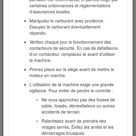
stationnement, arrêtez le moteur et enlevez
certaines ordonnances et réglementations
la clé de contact. Attendez l'arrêt complet de
d'assurances locales.
toutes les pièces en mouvement avant de
Manipulez le carburant avec prudence.
régler, de nettoyer ou de réparer la machine.
Essuyez le carburant éventuellement
Enlevez les débris d'herbe et autres
répandu.
agglomérés sur les plateaux de coupe, les
Vérifiez chaque jour le fonctionnement des
dispositifs d'entraînement, les silencieux et le
contacteurs de sécurité. En cas de défaillance
moteur pour éviter les risques d'incendie.
d'un contacteur, remplacez-le avant d'utiliser
Nettoyez les coulées éventuelles d'huile ou
la machine.
de carburant.
Prenez place sur le siège avant de mettre le
Utilisez des chandelles pour soutenir les
moteur en marche.
composants au besoin.
L'utilisation de la machine exige une grande
Libérez la pression emmagasinée dans les
vigilance. Pour éviter de perdre le contrôle :
composants avec précaution.
Ne vous approchez pas des fosses de
Débranchez la batterie avant d'entreprendre
sable, fossés, dénivellations ou autres
des réparations. Débranchez toujours la
accidents de terrain.
borne négative de la batterie avant la borne
positive. Rebranchez toujours la borne
Ralentissez avant de prendre des
positive avant la borne négative.
virages serrés. Évitez les arrêts et les
démarrages brusques.
N'approchez jamais les mains ou les pieds