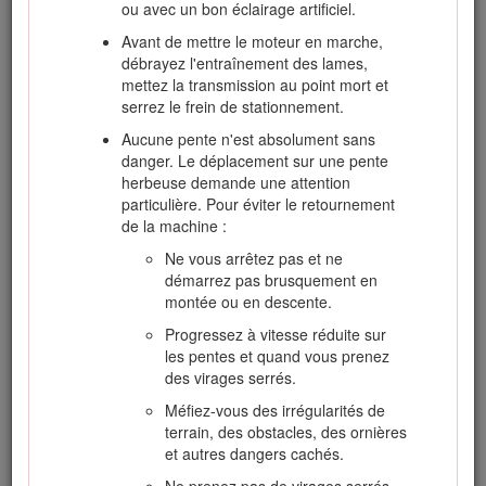
ou avec un bon éclairage artificiel.
Avant de mettre le moteur en marche,
Avant d'utiliser la machine
débrayez l'entraînement des lames,
mettez la transmission au point mort et
Portez toujours des chaussures solides à
serrez le frein de stationnement.
semelles antidérapantes, un pantalon, un
Aucune pente n'est absolument sans
casque, des lunettes de protection et des
danger. Le déplacement sur une pente
protecteurs d'oreilles pour travailler. Les
herbeuse demande une attention
cheveux longs, les vêtements amples et les
particulière. Pour éviter le retournement
bijoux peuvent se prendre dans les pièces
de la machine :
mobiles. N'utilisez pas la machine pieds nus
ou chaussé de sandales.
Ne vous arrêtez pas et ne
démarrez pas brusquement en
Inspectez soigneusement la zone à tondre et
montée ou en descente.
enlevez tout objet susceptible d'être projeté
par la machine.
Progressez à vitesse réduite sur
les pentes et quand vous prenez
Remplacez les silencieux défectueux.
des virages serrés.
Examinez la zone de travail pour déterminer
Méfiez-vous des irrégularités de
quels accessoires et équipements vous
terrain, des obstacles, des ornières
permettront d'exécuter votre tâche
et autres dangers cachés.
correctement et sans danger. N'utilisez que
les accessoires et équipements agréés par