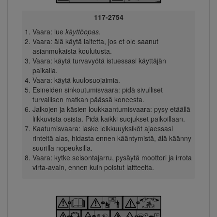
117-2754
Vaara: lue
käyttöopas
.
Vaara: älä käytä laitetta, jos et ole saanut
asianmukaista koulutusta.
Vaara: käytä turvavyötä istuessasi käyttäjän
paikalla.
Vaara: käytä kuulosuojaimia.
Esineiden sinkoutumisvaara: pidä sivulliset
turvallisen matkan päässä koneesta.
Jalkojen ja käsien loukkaantumisvaara: pysy etäällä
liikkuvista osista. Pidä kaikki suojukset paikoillaan.
Kaatumisvaara: laske leikkuuyksiköt ajaessasi
rinteitä alas, hidasta ennen kääntymistä, älä käänny
suurilla nopeuksilla.
Vaara: kytke seisontajarru, pysäytä moottori ja irrota
virta-avain, ennen kuin poistut laitteelta.