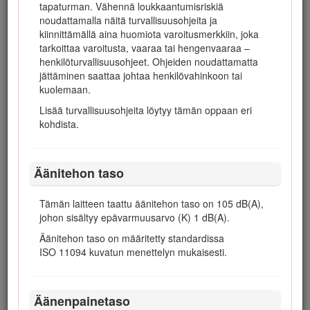
tapaturman. Vähennä loukkaantumisriskiä
noudattamalla näitä turvallisuusohjeita ja
Malli- ja sarjanumeron sijainti
kiinnittämällä aina huomiota varoitusmerkkiin, joka
tarkoittaa varoitusta, vaaraa tai hengenvaaraa –
Tässä käyttöoppaassa esiintyvä varoitusmerkintä (Kuva
2
)
henkilöturvallisuusohjeet. Ohjeiden noudattamatta
ilmaisee vaaratilannetta, josta saattaa olla seurauksena
jättäminen saattaa johtaa henkilövahinkoon tai
vakava tapaturma tai jopa kuolema, jos suositellut
kuolemaan.
varotoimenpiteet laiminlyödään.
Lisää turvallisuusohjeita löytyy tämän oppaan eri
kohdista.
Kuva 2
Äänitehon taso
Varoitusmerkintä
Tämän laitteen taattu äänitehon taso on 105 dB(A),
johon sisältyy epävarmuusarvo (K) 1 dB(A).
Tässä käyttöoppaassa käytetään kahta termiä tietojen
korostamiseksi.
Tärkeää
kiinnittää huomiota mekaanisiin
Äänitehon taso on määritetty standardissa
erikoistietoihin ja
Huomautus
korostaa erityishuomion
ISO 11094 kuvatun menettelyn mukaisesti.
ansaitsevia yleistietoja.
Tämä tuote on asiaankuuluvien eurooppalaisten direktiivien
mukainen. Lisätietoja on erillisessä tuotekohtaisessa
Äänenpainetaso