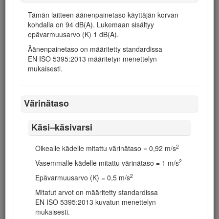
vaatimustenmukaisuusvakuutuksessa.
Tämän laitteen äänenpainetaso käyttäjän korvan
Vaara
kohdalla on 94 dB(A). Lukemaan sisältyy
epävarmuusarvo (K) 1 dB(A).
Kalifornian osavaltion tietojen mukaan dieselmoottorin
Äänenpainetaso on määritetty standardissa
pakokaasut ja jotkin niiden aineosat aiheuttavat syöpää,
EN ISO 5395:2013 määritetyn menettelyn
synnynnäisiä epämuodostumia tai muuta
mukaisesti.
lisääntymiseen liittyvää haittaa.
Värinätaso
Aidot Toro-kipinänsammuttimet ovat USDA Forestry Servicen
hyväksymiä.
Käsi–käsivarsi
Kalifornian lain (California Public Resource Code) pykälät
4442 ja 4443 kieltävät tämän moottorin käytön metsä-,
pensaikko- tai ruohopeitteisillä mailla, jos moottoria ei ole
2
Oikealle kädelle mitattu värinätaso = 0,92 m/s
varustettu pykälässä 4442 mainitulla hyvässä
2
Vasemmalle kädelle mitattu värinätaso = 1 m/s
käyttökunnossa pidetyllä kipinänsammuttimella tai jos
moottoria ei ole suojattu, varustettu ja huollettu palovaaran
2
Epävarmuusarvo (K) = 0,5 m/s
ehkäisemiseksi.
Mitatut arvot on määritetty standardissa
EN ISO 5395:2013 kuvatun menettelyn
mukaisesti.