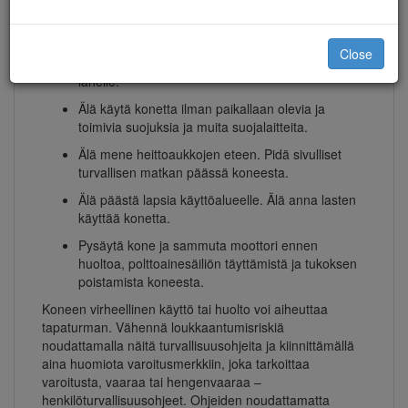
kaikki tuotteen käyttäjät tietävät, miten sitä
käytetään, ja ymmärtävät varoitukset.
Close
Älä laita käsiä tai jalkoja koneen liikkuvien osien
lähelle.
Älä käytä konetta ilman paikallaan olevia ja
toimivia suojuksia ja muita suojalaitteita.
Älä mene heittoaukkojen eteen. Pidä sivulliset
turvallisen matkan päässä koneesta.
Älä päästä lapsia käyttöalueelle. Älä anna lasten
käyttää konetta.
Pysäytä kone ja sammuta moottori ennen
huoltoa, polttoainesäiliön täyttämistä ja tukoksen
poistamista koneesta.
Koneen virheellinen käyttö tai huolto voi aiheuttaa
tapaturman. Vähennä loukkaantumisriskiä
noudattamalla näitä turvallisuusohjeita ja kiinnittämällä
aina huomiota varoitusmerkkiin, joka tarkoittaa
varoitusta, vaaraa tai hengenvaaraa –
henkilöturvallisuusohjeet. Ohjeiden noudattamatta