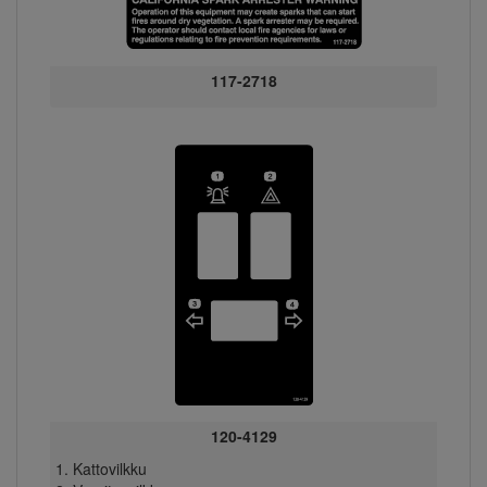
117-2718
120-4129
Kattovilkku