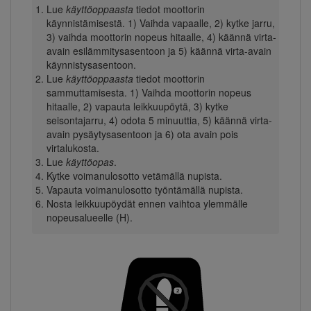
Lue
käyttöoppaasta
tiedot moottorin
käynnistämisestä. 1) Vaihda vapaalle, 2) kytke jarru,
3) vaihda moottorin nopeus hitaalle, 4) käännä virta-
avain esilämmitysasentoon ja 5) käännä virta-avain
käynnistysasentoon.
Lue
käyttöoppaasta
tiedot moottorin
sammuttamisesta. 1) Vaihda moottorin nopeus
hitaalle, 2) vapauta leikkuupöytä, 3) kytke
seisontajarru, 4) odota 5 minuuttia, 5) käännä virta-
avain pysäytysasentoon ja 6) ota avain pois
virtalukosta.
Lue
käyttöopas
.
Kytke voimanulosotto vetämällä nupista.
Vapauta voimanulosotto työntämällä nupista.
Nosta leikkuupöydät ennen vaihtoa ylemmälle
nopeusalueelle (H).