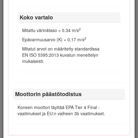
Turvaohjeet
Koko vartalo
Tämä kone on suunniteltu EN ISO 5395:2013 -standardin ja
ANSI B71.4-2012 -määrityksen mukaisesti.
2
Mitattu värinätaso = 0.34 m/s
Laitteen epäasianmukainen käyttö tai huolto voi aiheuttaa
tapaturman. Vähennä loukkaantumisriskiä noudattamalla
2
Epävarmuusarvo (K) = 0,17 m/s
näitä turvallisuusohjeita ja huomioimalla aina varoitusmerkki,
Mitatut arvot on määritetty standardissa
joka tarkoittaa varoitusta, vaaraa tai hengenvaaraa –
EN ISO 5395:2013 kuvatun menettelyn
henkilöturvallisuusohjeet. Ohjeiden noudattamatta jättäminen
mukaisesti.
saattaa johtaa henkilövahinkoon tai kuolemaan.
Yleinen turvallisuus
Tämä tuote voi katkaista jalan tai käden sekä singota
Moottorin päästötodistus
esineitä. Noudata aina kaikkia turvallisuusohjeita, jotta
vakavilta loukkaantumisilta vältytään.
Koneen moottori täyttää EPA Tier 4 Final -
Tuotteen käyttäminen muuhun kuin sen aiottuun
vaatimukset ja EU:n vaiheen 3b vaatimukset.
käyttötarkoitukseen voi olla vaarallista käyttäjälle ja
sivullisille.
Lue ja sisäistä tämän
käyttöoppaan
sisältö, ennen
kuin käynnistät moottorin. Huolehdi siitä, että