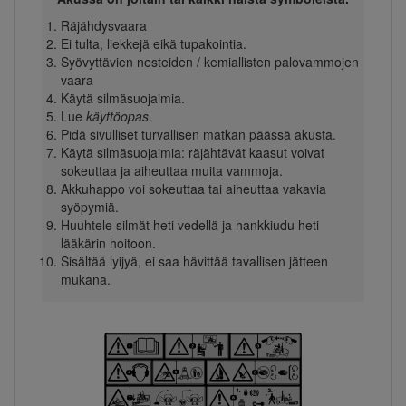
Räjähdysvaara
Ei tulta, liekkejä eikä tupakointia.
Syövyttävien nesteiden / kemiallisten palovammojen
vaara
Käytä silmäsuojaimia.
Lue
käyttöopas
.
Pidä sivulliset turvallisen matkan päässä akusta.
Käytä silmäsuojaimia: räjähtävät kaasut voivat
sokeuttaa ja aiheuttaa muita vammoja.
Akkuhappo voi sokeuttaa tai aiheuttaa vakavia
syöpymiä.
Huuhtele silmät heti vedellä ja hankkiudu heti
lääkärin hoitoon.
Sisältää lyijyä, ei saa hävittää tavallisen jätteen
mukana.