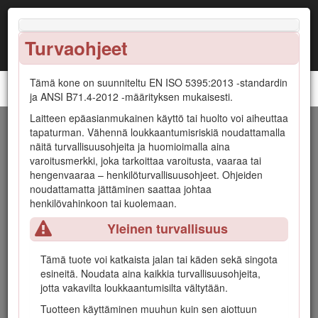
Turvaohjeet
Tämä kone on suunniteltu EN ISO 5395:2013 -standardin
Groundsmaster® 4100 -vaakatasoleikkuri
ja ANSI B71.4-2012 -määrityksen mukaisesti.
Laitteen epäasianmukainen käyttö tai huolto voi aiheuttaa
Johdanto
tapaturman. Vähennä loukkaantumisriskiä noudattamalla
näitä turvallisuusohjeita ja huomioimalla aina
varoitusmerkki, joka tarkoittaa varoitusta, vaaraa tai
Tämä kone on ajettava vaakatasoleikkuri, joka on tarkoitettu
hengenvaaraa – henkilöturvallisuusohjeet. Ohjeiden
ammattimaiseen kaupalliseen käyttöön. Se on tarkoitettu
noudattamatta jättäminen saattaa johtaa
pääasiassa puistojen, urheilukenttien ja kaupallisten
henkilövahinkoon tai kuolemaan.
kiinteistöjen viheralueiden ruohonleikkuuseen. Sitä ei ole
tarkoitettu pensaiden leikkuuseen tai ruohon tai muun
Yleinen turvallisuus
kasvuston leikkuuseen teiden varsilla eikä
maatalouskäyttöön.
Tämä tuote voi katkaista jalan tai käden sekä singota
Lue nämä tiedot huolellisesti, jotta oppisit käyttämään ja
esineitä. Noudata aina kaikkia turvallisuusohjeita,
huoltamaan laitetta asianmukaisesti sekä välttämään
jotta vakavilta loukkaantumisilta vältytään.
tapaturmia ja tuotevaurioita. Olet itse vastuussa tuotteen
Tuotteen käyttäminen muuhun kuin sen aiottuun
asianmukaisesta ja turvallisesta käytöstä.