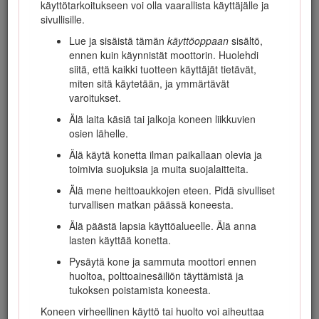
käyttötarkoitukseen voi olla vaarallista käyttäjälle ja
Voit ottaa suoraan yhteyden Toroon osoitteessa
sivullisille.
www.Toro.com, jos tarvitset tuoteturvallisuuteen ja
Lue ja sisäistä tämän
käyttöoppaan
sisältö,
käyttökoulutukseen liittyvää materiaalia, tietoja
ennen kuin käynnistät moottorin. Huolehdi
lisävarusteista tai lähimmästä jälleenmyyjästä tai haluat
siitä, että kaikki tuotteen käyttäjät tietävät,
rekisteröidä tuotteesi.
miten sitä käytetään, ja ymmärtävät
Aina kun tarvitset huoltoa, alkuperäisiä Toro-varaosia tai
varoitukset.
lisätietoja, ota yhteys valtuutettuun huoltoliikkeeseen tai
Älä laita käsiä tai jalkoja koneen liikkuvien
Toron asiakaspalveluun. Ota tällöin tuotteen malli- ja
osien lähelle.
sarjanumerot valmiiksi esiin. Kuva
1
näyttää laitteen malli ja
sarjanumeron sijainnin. Kirjoita numerot annettuun tilaan.
Älä käytä konetta ilman paikallaan olevia ja
toimivia suojuksia ja muita suojalaitteita.
Älä mene heittoaukkojen eteen. Pidä sivulliset
turvallisen matkan päässä koneesta.
Älä päästä lapsia käyttöalueelle. Älä anna
lasten käyttää konetta.
Pysäytä kone ja sammuta moottori ennen
huoltoa, polttoainesäiliön täyttämistä ja
tukoksen poistamista koneesta.
Koneen virheellinen käyttö tai huolto voi aiheuttaa
Kuva 1