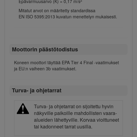
2
Epävarmuusarvo (K) = 0,17 m/s
Mitatut arvot on määritetty standardissa
EN ISO 5395:2013 kuvatun menettelyn mukaisesti.
Moottorin päästötodistus
Koneen moottori täyttää EPA Tier 4 Final -vaatimukset
ja EU:n vaiheen 3b vaatimukset.
Turva- ja ohjetarrat
Turva- ja ohjetarrat on sijoitettu hyvin
näkyville paikoille mahdollisten vaara-
alueiden lähettyville. Korvaa vioittuneet
tai kadonneet tarrat uusilla.