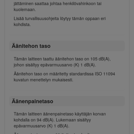
jättäminen saattaa johtaa henkilövahinkoon tai
kuolemaan.
Lisää turvallisuusohjeita löytyy tämän oppaan eri
kohdista.
Äänitehon taso
Tämän laitteen taattu äänitehon taso on 105 dB(A),
johon sisältyy epävarmuusarvo (K) 1 dB(A).
Äänitehon taso on määritetty standardissa ISO 11094
kuvatun menettelyn mukaisesti.
Äänenpainetaso
Tämän laitteen äänenpainetaso käyttäjän korvan
kohdalla on 94 dB(A). Lukemaan sisältyy
epävarmuusarvo (K) 1 dB(A).