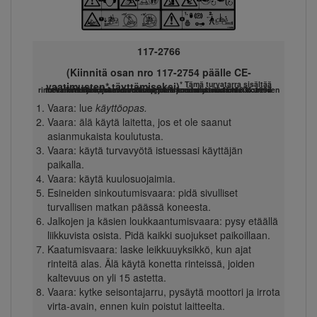
117-2766
(Kiinnitä osan nro 117-2754 päälle CE-
* Tämä turvatarra sisältää
vaatimusten* täyttämiseksi)
rinnevaroituksen, joka vaaditaan, jotta kone olisi ruohonleikkureiden turvallisuutta koskevan eurooppalaisen standardin EN 836:1997 mukainen. Tämä standardi määrittää ja edellyttää tämän koneen käytön konservatiiviset enimmäisrinnekulmat.
Vaara: lue
käyttöopas.
Vaara: älä käytä laitetta, jos et ole saanut
asianmukaista koulutusta.
Vaara: käytä turvavyötä istuessasi käyttäjän
paikalla.
Vaara: käytä kuulosuojaimia.
Esineiden sinkoutumisvaara: pidä sivulliset
turvallisen matkan päässä koneesta.
Jalkojen ja käsien loukkaantumisvaara: pysy etäällä
liikkuvista osista. Pidä kaikki suojukset paikoillaan.
Kaatumisvaara: laske leikkuuyksikkö, kun ajat
rinteitä alas. Älä käytä konetta rinteissä, joiden
kaltevuus on yli 15 astetta.
Vaara: kytke seisontajarru, pysäytä moottori ja irrota
virta-avain, ennen kuin poistut laitteelta.