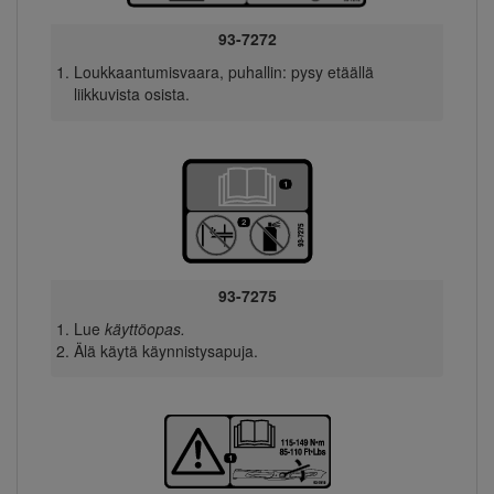
93-7272
Loukkaantumisvaara, puhallin: pysy etäällä
liikkuvista osista.
93-7275
Lue
käyttöopas.
Älä käytä käynnistysapuja.