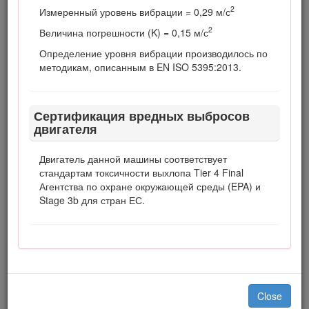
эксплуатации или техническому обслуживанию
2
Измеренный уровень вибрации = 0,29 м/с
может стать причиной травм. Чтобы уменьшить
2
вероятность травмирования, соблюдайте правила
Величина погрешности (K) = 0,15 м/с
техники безопасности и всегда обращайте внимание
Определение уровня вибрации производилось по
на предупреждающие символы: «Внимание!»,
методикам, описанным в EN ISO 5395:2013.
«Осторожно!» или «Опасно!» — указания по
обеспечению личной безопасности. Несоблюдение
данных инструкций может стать причиной
Сертификация вредных выбросов
несчастного случая или гибели.
двигателя
Общие правила техники безопасности
Двигатель данной машины соответствует
Данное изделие может привести к травматической
стандартам токсичности выхлопа Tier 4 Final
ампутации конечностей, а также к травмированию
Агентства по охране окружающей среды (EPA) и
отброшенными предметами. Во избежание тяжелых
Stage 3b для стран ЕС.
травм следует соблюдать все правила техники
безопасности.
Использование этого изделия не по прямому
назначению может быть опасным для пользователя
и находящихся рядом людей.
Close
Перед пуском двигателя внимательно