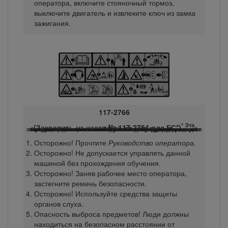
оператора, включите стояночный тормоз,
выключите двигатель и извлеките ключ из замка
зажигания.
117-2766
* Эта
(Закрепить на части № 117-2754 для ЕС*)
предупреждающая наклейка включает предупреждение об опасности работы на склонах, необходимое для обеспечения соответствия машины Европейскому стандарту на безопасность газонокосилок EN 836:1997. В этом стандарте определена максимальная крутизна склона, допустимая для этой машины.
Осторожно! Прочтите
Руководство оператора.
Осторожно! Не допускается управлять данной
машиной без прохождения обучения.
Осторожно! Заняв рабочее место оператора,
застегните ремень безопасности.
Осторожно! Используйте средства защиты
органов слуха.
Опасность выброса предметов! Люди должны
находиться на безопасном расстоянии от