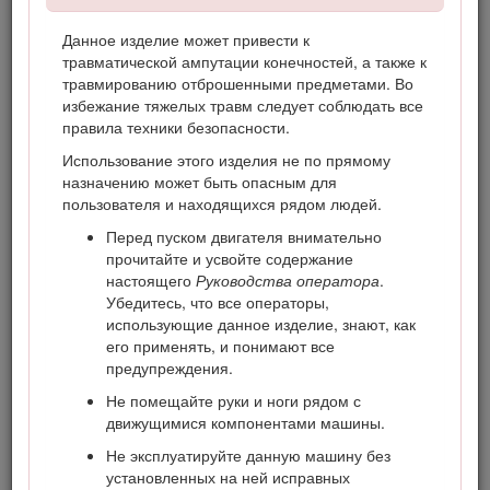
научитесь правильно использовать и обслуживать
Данное изделие может привести к
машину, не допуская ее повреждения и травмирования
травматической ампутации конечностей, а также к
людей. Пользователь несет ответственность за
травмированию отброшенными предметами. Во
правильное и безопасное использование машины.
избежание тяжелых травм следует соблюдать все
Вы можете напрямую связаться с компанией Toro,
правила техники безопасности.
используя сайт www.Toro.com, для получения
Использование этого изделия не по прямому
информации о машине и вспомогательных
назначению может быть опасным для
приспособлениях, для помощи в поисках дилера или для
пользователя и находящихся рядом людей.
регистрации машины.
Перед пуском двигателя внимательно
Для выполнения технического обслуживания,
прочитайте и усвойте содержание
приобретения оригинальных запчастей Toro или
настоящего
Руководства оператора
.
получения дополнительной информации обращайтесь в
Убедитесь, что все операторы,
сервисный центр официального дилера или в отдел
использующие данное изделие, знают, как
технического обслуживания компании Toro. Не забудьте
его применять, и понимают все
при этом указать модель и серийный номер изделия. На
предупреждения.
Рисунок
1
показано расположение номера модели и
серийного номера. Запишите номера в предусмотренном
Не помещайте руки и ноги рядом с
для этого месте.
движущимися компонентами машины.
Не эксплуатируйте данную машину без
установленных на ней исправных