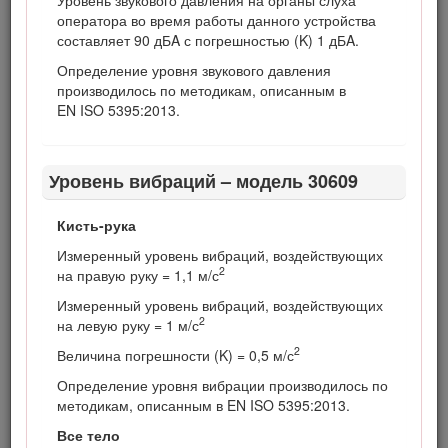
Уровень звукового давления на органы слуха
функции.
оператора во время работы данного устройства
составляет 90 дБA с погрешностью (K) 1 дБA.
Определение уровня звукового давления
Раздел 4442 или 4443 Калифорнийского свода законов по
производилось по методикам, описанным в
общественным ресурсам запрещает использовать или
EN ISO 5395:2013.
эксплуатировать на землях, покрытых лесом, кустарником
или травой, двигатель без исправного искрогасительного
устройства, описанного в разделе 4442 и
Уровень вибраций – модель 30609
поддерживаемого в надлежащем рабочем состоянии; или
двигатель должен быть изготовлен, оборудован и
проходить обслуживание с учетом противопожарной
Кисть-рука
безопасности.
Измеренный уровень вибраций, воздействующих
2
на правую руку = 1,1 м/с
Измеренный уровень вибраций, воздействующих
Техника безопасности
2
на левую руку = 1 м/с
2
Величина погрешности (K) = 0,5 м/с
Конструкция данной машины соответствует
требованиям стандартов EN ISO 5395:2013 и
Определение уровня вибрации производилось по
ANSI B71.4-2012.
методикам, описанным в EN ISO 5395:2013.
Нарушение оператором или владельцем указаний по
Все тело