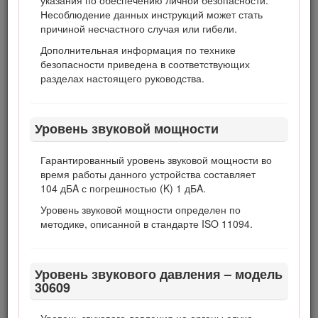
указания по обеспечению личной безопасности.
Несоблюдение данных инструкций может стать
Символ предупреждения об опасности
причиной несчастного случая или гибели.
Дополнительная информация по технике
Для выделения информации в данном руководстве
безопасности приведена в соответствующих
используются два слова.
Внимание
– привлекает
разделах настоящего руководства.
внимание к специальной информации, относящейся к
механической части машины, и
Примечание
– выделяет
общую информацию, требующую особого внимания.
Уровень звуковой мощности
Данное изделие отвечает требованиям всех
соответствующих европейских директив; подробные
сведения содержатся в документе «Декларация
Гарантированный уровень звуковой мощности во
соответствия» на каждое отдельное изделие.
время работы данного устройства составляет
104 дБA с погрешностью (K) 1 дБA.
Предупреждение
Уровень звуковой мощности определен по
методике, описанной в стандарте ISO 11094.
КАЛИФОРНИЯ
Положение 65, Предупреждение
Уровень звукового давления – модель
Согласно законам штата Калифорния считается, что
30609
выхлопные газы дизельного двигателя и некоторые
их составляющие вызывают рак, врождённые пороки,
и представляют опасность для репродуктивной