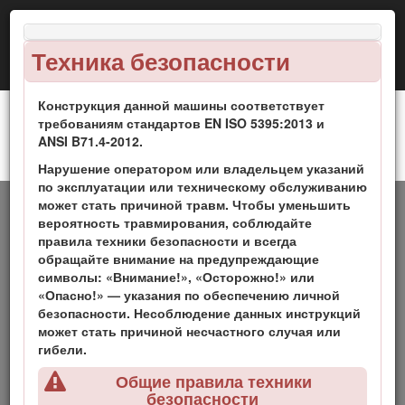
Техника безопасности
Конструкция данной машины соответствует
требованиям стандартов EN ISO 5395:2013 и
ANSI B71.4-2012.
Ротационная газонокосилка Groundsmaster®
Введение
Нарушение оператором или владельцем указаний
4000
по эксплуатации или техническому обслуживанию
может стать причиной травм. Чтобы уменьшить
Ездовая газонокосилка с режущим аппаратом
вероятность травмирования, соблюдайте
вращательно-цилиндрического типа предназначена для
правила техники безопасности и всегда
коммерческого использования профессиональными
обращайте внимание на предупреждающие
наемными операторами. Она предназначена главным
символы: «Внимание!», «Осторожно!» или
образом для регулярного скашивания травы на
«Опасно!» — указания по обеспечению личной
ухоженных газонах в парках, на полях для гольфа,
безопасности. Несоблюдение данных инструкций
спортивных площадках и коммерческих территориях.
может стать причиной несчастного случая или
Данная машина не предназначена для обрезки кустов,
гибели.
скашивания травы и другой растительности вдоль дорог
или для применения в сельском хозяйстве.
Общие правила техники
безопасности
Внимательно изучите данное руководство оператора и