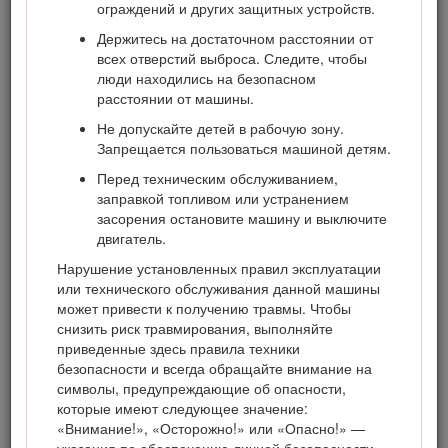
ограждений и других защитных устройств.
Держитесь на достаточном расстоянии от
всех отверстий выброса. Следите, чтобы
люди находились на безопасном
расстоянии от машины.
Не допускайте детей в рабочую зону.
Запрещается пользоваться машиной детям.
Рисунок 1
Перед техническим обслуживанием,
Место указания номера модели и серийного номера
заправкой топливом или устранением
засорения остановите машину и выключите
двигатель.
В настоящем руководстве приведены потенциальные
опасности и рекомендации по их предотвращению,
Нарушение установленных правил эксплуатации
обозначенные символом (Рисунок
2
), который
или технического обслуживания данной машины
предупреждает об опасности серьезного травмирования
может привести к получению травмы. Чтобы
или гибели в случае несоблюдения пользователем
снизить риск травмирования, выполняйте
рекомендуемых мер безопасности.
приведенные здесь правила техники
безопасности и всегда обращайте внимание на
символы, предупреждающие об опасности,
которые имеют следующее значение:
«Внимание!», «Осторожно!» или «Опасно!» —
Рисунок 2