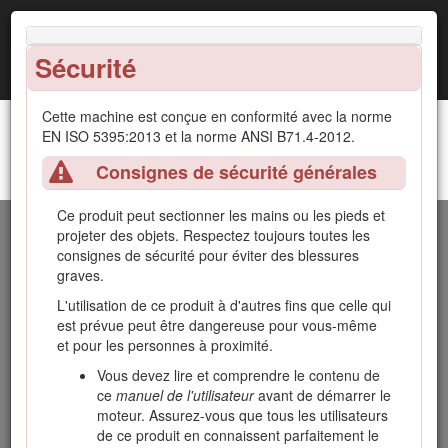
Sécurité
Cette machine est conçue en conformité avec la norme
EN ISO 5395:2013 et la norme ANSI B71.4-2012.
Consignes de sécurité générales
Groupe de déplacement Groundsmaster® 4300-D
Introduction
Ce produit peut sectionner les mains ou les pieds et
Cette machine est une tondeuse autoportée à lames
projeter des objets. Respectez toujours toutes les
rotatives prévue pour les utilisateurs professionnels
consignes de sécurité pour éviter des blessures
employés à des applications commerciales. Elle est
graves.
principalement conçue pour tondre les pelouses entretenues
L'utilisation de ce produit à d'autres fins que celle qui
régulièrement dans les parcs, les terrains de sports et les
est prévue peut être dangereuse pour vous-même
espaces verts commerciaux. Elle n'est pas conçue pour
et pour les personnes à proximité.
couper les broussailles et autre végétation sur le bord des
routes ni pour des utilisations agricoles.
Vous devez lire et comprendre le contenu de
ce
manuel de l'utilisateur
avant de démarrer le
Lisez attentivement cette notice pour apprendre comment
moteur. Assurez-vous que tous les utilisateurs
utiliser et entretenir correctement votre produit, et éviter de
de ce produit en connaissent parfaitement le
l'endommager ou de vous blesser. Vous êtes responsable de