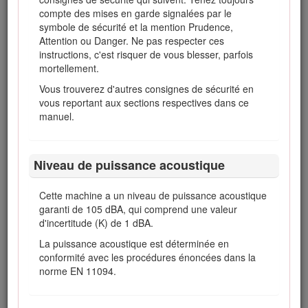
compte des mises en garde signalées par le
symbole de sécurité et la mention Prudence,
Attention ou Danger. Ne pas respecter ces
instructions, c'est risquer de vous blesser, parfois
Figure 1
mortellement.
Symbole de sécurité
Vous trouverez d'autres consignes de sécurité en
vous reportant aux sections respectives dans ce
Ce manuel utilise deux termes pour faire passer des
manuel.
renseignements essentiels.
Important
, pour attirer l'attention
sur des renseignements mécaniques spécifiques et
Remarque
, pour insister sur des renseignements d'ordre
Niveau de puissance acoustique
général méritant une attention particulière.
Ce produit est conforme à toutes les directives européennes
Cette machine a un niveau de puissance acoustique
pertinentes. Pour plus de renseignements, reportez-vous à
garanti de 105 dBA, qui comprend une valeur
la Déclaration de conformité spécifique du produit fournie
d'incertitude (K) de 1 dBA.
séparément.
La puissance acoustique est déterminée en
Attention
conformité avec les procédures énoncées dans la
norme EN 11094.
CALIFORNIE
Proposition 65 - Avertissement