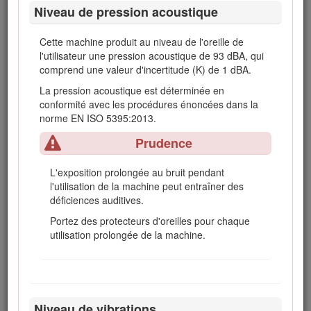
Niveau de pression acoustique
L'état de Californie considère les gaz d'échappement
des moteurs diesel et certains de leurs composants
Cette machine produit au niveau de l'oreille de
comme susceptibles de provoquer des cancers, des
l'utilisateur une pression acoustique de 93 dBA, qui
malformations congénitales et autres troubles de la
comprend une valeur d'incertitude (K) de 1 dBA.
reproduction.
La pression acoustique est déterminée en
conformité avec les procédures énoncées dans la
norme EN ISO 5395:2013.
Vous commettez une infraction à la section 4442 ou 4443 du
Code des ressources publiques de Californie si vous utilisez
Prudence
cette machine dans une zone boisée, broussailleuse ou
recouverte d'herbe sans qu'elle soit équipée d'un pare-
L'exposition prolongée au bruit pendant
étincelles, comme défini à la section 4442, en bon état de
l'utilisation de la machine peut entraîner des
marche, ou sans que le moteur soit construit, équipé et
déficiences auditives.
entretenu pour prévenir les incendies.
Portez des protecteurs d'oreilles pour chaque
utilisation prolongée de la machine.
Sécurité
Cette machine est conçue en conformité avec la norme
EN ISO 5395:2013 et la norme ANSI B71.4-2012.
Niveau de vibrations