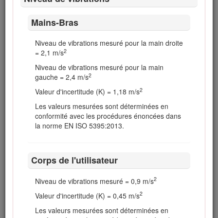
Consignes de sécurité générales
Mains-Bras
Ce produit peut sectionner les mains ou les pieds et
projeter des objets. Respectez toujours toutes les
Niveau de vibrations mesuré pour la main droite
2
consignes de sécurité pour éviter des blessures graves.
= 2,1 m/s
L'utilisation de ce produit à d'autres fins que celle qui
Niveau de vibrations mesuré pour la main
2
est prévue peut être dangereuse pour vous-même et
gauche = 2,4 m/s
pour les personnes à proximité.
2
Valeur d'incertitude (K) = 1,18 m/s
Vous devez lire et comprendre le contenu de ce
Les valeurs mesurées sont déterminées en
manuel de l'utilisateur
avant de démarrer le
conformité avec les procédures énoncées dans
moteur. Assurez-vous que tous les utilisateurs de
la norme EN ISO 5395:2013.
ce produit en connaissent parfaitement le
fonctionnement et ont bien compris les consignes
de sécurité.
Corps de l'utilisateur
N'approchez pas les mains ou les pieds des
composants mobiles de la machine.
2
Niveau de vibrations mesuré = 0,9 m/s
N'utilisez pas la machine s'il manque des capots
2
Valeur d'incertitude (K) = 0,45 m/s
ou d'autres dispositifs de protection, ou s'ils sont
endommagés.
Les valeurs mesurées sont déterminées en