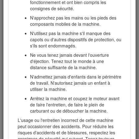
fonctionnement et ont bien compris les
l'utilisation sûre et correcte du produit.
consignes de sécurité.
Vous pouvez contacter Toro directement sur le site
N'approchez pas les mains ou les pieds des
www.Toro.com pour tout document de formation à la sécurité
composants mobiles de la machine.
et à l'utilisation des produits, pour tout renseignement
concernant un produit ou un accessoire, pour obtenir
N'utilisez pas la machine s'il manque des
l'adresse des concessionnaires ou pour enregistrer votre
capots ou d'autres dispositifs de protection, ou
produit.
s'ils sont endommagés.
Pour obtenir des prestations de service, des pièces Toro
Ne vous tenez jamais devant l'ouverture
d'origine ou des renseignements complémentaires,
d'éjection. Tenez tout le monde à une
munissez-vous des numéros de modèle et de série du
distance suffisante de la machine.
produit et contactez un concessionnaire-réparateur agréé ou
N'admettez jamais d'enfants dans le périmètre
le service client Toro. Les numéros de modèle et de série
de travail. N'autorisez jamais un enfant à
sont indiqués sur une plaque fixée au côté gauche du cadre,
utiliser la machine.
sous le repose-pieds. Inscrivez les numéros dans l'espace
réservé à cet effet.
Arrêtez la machine et coupez le moteur avant
de faire l'entretien, de faire le plein de
Les mises en garde de ce manuel soulignent des dangers
carburant ou de déboucher la machine.
potentiels et sont signalées par le symbole de sécurité
(Figure
1
), qui indique un danger pouvant entraîner des
L'usage ou l'entretien incorrect de cette machine
blessures graves ou mortelles si les précautions
peut occasionner des accidents. Pour réduire les
recommandées ne sont pas respectées.
risques d'accidents et de blessures, respectez les
consignes de sécurité qui suivent. Tenez toujours