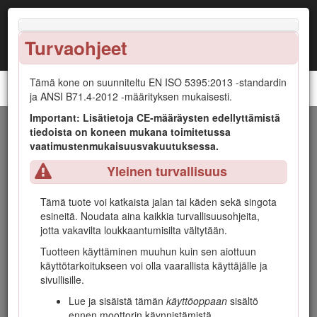
Turvaohjeet
Tämä kone on suunniteltu EN ISO 5395:2013 -standardin
Groundsmaster® 4300-D -ajoyksikkö
ja ANSI B71.4-2012 -määrityksen mukaisesti.
Important: Lisätietoja CE-määräysten edellyttämistä
Johdanto
tiedoista on koneen mukana toimitetussa
vaatimustenmukaisuusvakuutuksessa.
Tämä kone on ajettava vaakatasoleikkuri, joka on tarkoitettu
Yleinen turvallisuus
ammattimaiseen kaupalliseen käyttöön. Se on tarkoitettu
pääasiassa puistojen, urheilukenttien ja kaupallisten
Tämä tuote voi katkaista jalan tai käden sekä singota
kiinteistöjen viheralueiden ruohonleikkuuseen. Sitä ei ole
esineitä. Noudata aina kaikkia turvallisuusohjeita,
tarkoitettu pensaiden leikkuuseen tai ruohon tai muun
jotta vakavilta loukkaantumisilta vältytään.
kasvuston leikkuuseen teiden varsilla eikä
maatalouskäyttöön.
Tuotteen käyttäminen muuhun kuin sen aiottuun
käyttötarkoitukseen voi olla vaarallista käyttäjälle ja
Lue nämä tiedot huolellisesti, jotta oppisit käyttämään ja
sivullisille.
huoltamaan laitetta asianmukaisesti sekä välttämään
tapaturmia ja tuotevaurioita. Olet itse vastuussa tuotteen
Lue ja sisäistä tämän
käyttöoppaan
sisältö
asianmukaisesta ja turvallisesta käytöstä.
ennen moottorin käynnistämistä.