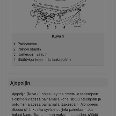
Kuva 5
Painomittari
Painon säädin
Korkeuden säädin
Säätövipu (eteen- ja taaksepäin)
Ajopoljin
Ajopoljin (Kuva
6
) ohjaa käyttöä eteen- ja taaksepäin.
Polkimen yläosaa painamalla kone liikkuu eteenpäin ja
polkimen alaosaa painamalla taaksepäin. Ajonopeus
riippuu siitä, kuinka syvälle poljinta painetaan. Jos
haluat kuormittamattoman maksiminopeuden, säädä