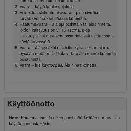
saanut asianmukaista koulutusta.
Vaara – käytä kuulosuojaimia.
Esineiden sinkoutumisvaara – pidä sivulliset
turvallisen matkan päässä koneesta.
Kaatumisvaara – älä aja poikittain tai alas rinteitä,
joiden kaltevuus on yli 15 astetta, pidä
leikkuuyksiköt ala-asennossa rinteissä ajettaessa ja
käytä turvavyötä.
Vaara – älä pysäköi rinteisiin, kytke seisontajarru,
pysäytä moottori ja irrota virta-avain ennen koneelta
poistumista.
Vaara – lue
käyttöopas
. Älä hinaa konetta.
Käyttöönotto
Note:
Koneen vasen ja oikea puoli määritellään normaalista
käyttöasennosta käsin.