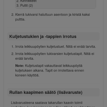
Kiinnikkeet
Pultit (2)
Kierrä tukivarsi haluttuun asentoon ja kiristä kaksi
pulttia.
Kuljetustukien ja -tappien irrotus
Irrota leikkuupöytien kuljetustuet. Niitä ei enää tarvita.
Irrota leikkuupöytien tukivarsien kuljetustapit. Niitä ei
enää tarvita.
Note:
Kuljetustapit vakauttavat leikkuupöytiä
kuljetuksen aikana. Tapit on irrotettava ennen
koneen käyttöä.
Rullan kaapimen säätö (lisävaruste)
Lisävarusteena saatava takarullan kaavin toimii