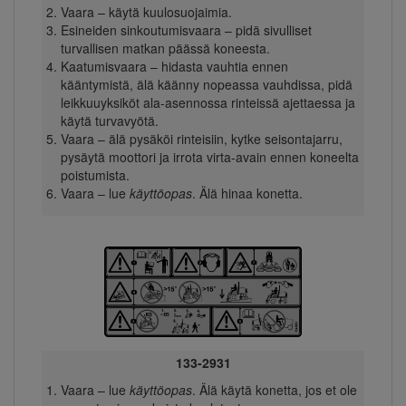
Vaara – käytä kuulosuojaimia.
Esineiden sinkoutumisvaara – pidä sivulliset
turvallisen matkan päässä koneesta.
Kaatumisvaara – hidasta vauhtia ennen
kääntymistä, älä käänny nopeassa vauhdissa, pidä
leikkuuyksiköt ala-asennossa rinteissä ajettaessa ja
käytä turvavyötä.
Vaara – älä pysäköi rinteisiin, kytke seisontajarru,
pysäytä moottori ja irrota virta-avain ennen koneelta
poistumista.
Vaara – lue
käyttöopas
. Älä hinaa konetta.
133-2931
Vaara – lue
käyttöopas
. Älä käytä konetta, jos et ole