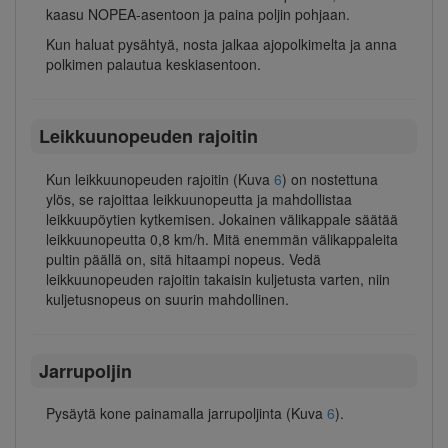
kaasu NOPEA-asentoon ja paina poljin pohjaan.
Kun haluat pysähtyä, nosta jalkaa ajopolkimelta ja anna
polkimen palautua keskiasentoon.
Leikkuunopeuden rajoitin
Kun leikkuunopeuden rajoitin (Kuva
6
) on nostettuna
ylös, se rajoittaa leikkuunopeutta ja mahdollistaa
leikkuupöytien kytkemisen. Jokainen välikappale säätää
leikkuunopeutta 0,8 km/h. Mitä enemmän välikappaleita
pultin päällä on, sitä hitaampi nopeus. Vedä
leikkuunopeuden rajoitin takaisin kuljetusta varten, niin
kuljetusnopeus on suurin mahdollinen.
Jarrupoljin
Pysäytä kone painamalla jarrupoljinta (Kuva
6
).