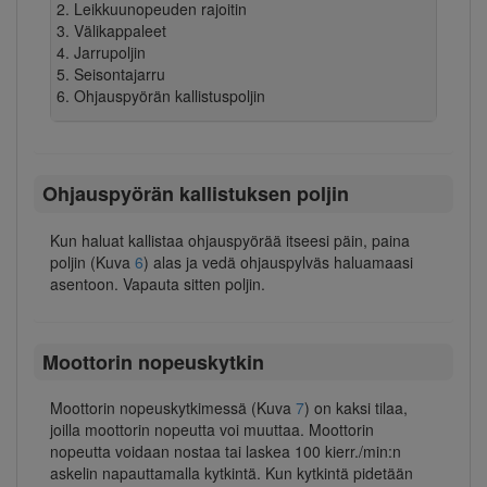
Leikkuunopeuden rajoitin
Välikappaleet
Jarrupoljin
Seisontajarru
Ohjauspyörän kallistuspoljin
Ohjauspyörän kallistuksen poljin
Kun haluat kallistaa ohjauspyörää itseesi päin, paina
poljin (Kuva
6
) alas ja vedä ohjauspylväs haluamaasi
asentoon. Vapauta sitten poljin.
Moottorin nopeuskytkin
Moottorin nopeuskytkimessä (Kuva
7
) on kaksi tilaa,
joilla moottorin nopeutta voi muuttaa. Moottorin
nopeutta voidaan nostaa tai laskea 100 kierr./min:n
askelin napauttamalla kytkintä. Kun kytkintä pidetään