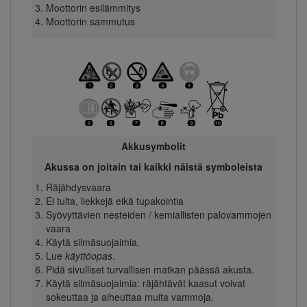
Moottorin esilämmitys
Moottorin sammutus
Akkusymbolit
Akussa on joitain tai kaikki näistä symboleista
Räjähdysvaara
Ei tulta, liekkejä eikä tupakointia
Syövyttävien nesteiden / kemiallisten palovammojen
vaara
Käytä silmäsuojaimia.
Lue
käyttöopas
.
Pidä sivulliset turvallisen matkan päässä akusta.
Käytä silmäsuojaimia: räjähtävät kaasut voivat
sokeuttaa ja aiheuttaa muita vammoja.