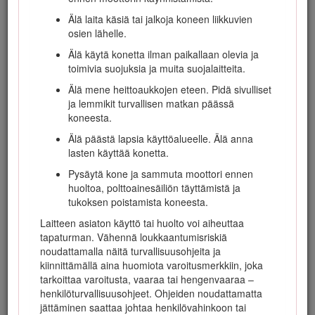
Voit ottaa suoraan yhteyden Toroon osoitteessa
Älä laita käsiä tai jalkoja koneen liikkuvien
www.Toro.com, jos tarvitset tuoteturvallisuuteen ja
osien lähelle.
käyttökoulutukseen liittyvää materiaalia, tietoja
Älä käytä konetta ilman paikallaan olevia ja
lisävarusteista tai lähimmästä jälleenmyyjästä tai haluat
toimivia suojuksia ja muita suojalaitteita.
rekisteröidä tuotteesi.
Älä mene heittoaukkojen eteen. Pidä sivulliset
Aina kun tarvitset huoltoa, alkuperäisiä Toro-varaosia tai
ja lemmikit turvallisen matkan päässä
lisätietoja, ota yhteys valtuutettuun huoltoliikkeeseen tai
koneesta.
Toron asiakaspalveluun. Ota tällöin tuotteen malli- ja
sarjanumerot valmiiksi esiin. Malli- ja sarjanumerot ovat
Älä päästä lapsia käyttöalueelle. Älä anna
kilvessä, joka sijaitsee rungon vasemmalla puolella jalkatuen
lasten käyttää konetta.
alla. Kirjoita numerot annettuun tilaan.
Pysäytä kone ja sammuta moottori ennen
Tässä käyttöoppaassa esiintyvä varoitusmerkintä (Kuva
1
)
huoltoa, polttoainesäiliön täyttämistä ja
ilmaisee vaaratilannetta, josta saattaa olla seurauksena
tukoksen poistamista koneesta.
vakava tapaturma tai jopa kuolema, jos suositellut
Laitteen asiaton käyttö tai huolto voi aiheuttaa
varotoimenpiteet laiminlyödään.
tapaturman. Vähennä loukkaantumisriskiä
noudattamalla näitä turvallisuusohjeita ja
kiinnittämällä aina huomiota varoitusmerkkiin, joka
tarkoittaa varoitusta, vaaraa tai hengenvaaraa –
henkilöturvallisuusohjeet. Ohjeiden noudattamatta
Kuva 1
jättäminen saattaa johtaa henkilövahinkoon tai