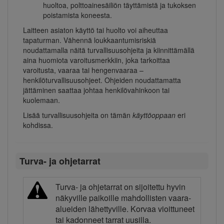
huoltoa, polttoainesäiliön täyttämistä ja tukoksen
poistamista koneesta.
Laitteen asiaton käyttö tai huolto voi aiheuttaa
tapaturman. Vähennä loukkaantumisriskiä
noudattamalla näitä turvallisuusohjeita ja kiinnittämällä
aina huomiota varoitusmerkkiin, joka tarkoittaa
varoitusta, vaaraa tai hengenvaaraa –
henkilöturvallisuusohjeet. Ohjeiden noudattamatta
jättäminen saattaa johtaa henkilövahinkoon tai
kuolemaan.
Lisää turvallisuusohjeita on tämän
käyttöoppaan
eri
kohdissa.
Turva- ja ohjetarrat
Turva- ja ohjetarrat on sijoitettu hyvin
näkyville paikoille mahdollisten vaara-
alueiden lähettyville. Korvaa vioittuneet
tai kadonneet tarrat uusilla.