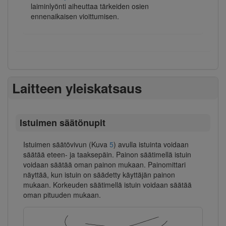
laiminlyönti aiheuttaa tärkeiden osien
ennenaikaisen vioittumisen.
Laitteen yleiskatsaus
Istuimen säätönupit
Istuimen säätövivun (Kuva
5
) avulla istuinta voidaan
säätää eteen- ja taaksepäin. Painon säätimellä istuin
voidaan säätää oman painon mukaan. Painomittari
näyttää, kun istuin on säädetty käyttäjän painon
mukaan. Korkeuden säätimellä istuin voidaan säätää
oman pituuden mukaan.