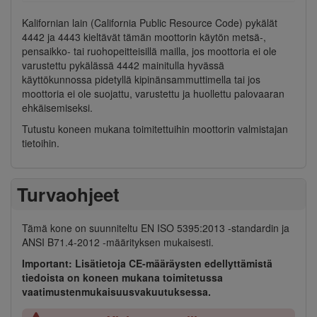
Kalifornian lain (California Public Resource Code) pykälät
4442 ja 4443 kieltävät tämän moottorin käytön metsä-,
pensaikko- tai ruohopeitteisillä mailla, jos moottoria ei ole
varustettu pykälässä 4442 mainitulla hyvässä
käyttökunnossa pidetyllä kipinänsammuttimella tai jos
moottoria ei ole suojattu, varustettu ja huollettu palovaaran
ehkäisemiseksi.
Tutustu koneen mukana toimitettuihin moottorin valmistajan
tietoihin.
Turvaohjeet
Tämä kone on suunniteltu EN ISO 5395:2013 -standardin ja
ANSI B71.4-2012 -määrityksen mukaisesti.
Important: Lisätietoja CE-määräysten edellyttämistä
tiedoista on koneen mukana toimitetussa
vaatimustenmukaisuusvakuutuksessa.