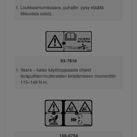
Loukkaantumisvaara, puhallin: pysy etäällä
liikkuvista osista.
93-7818
Vaara – katso
käyttöoppaasta
ohjeet
teräpulttien/muttereiden kiristämiseen momenttiin
115–149 N·m.
106-6754