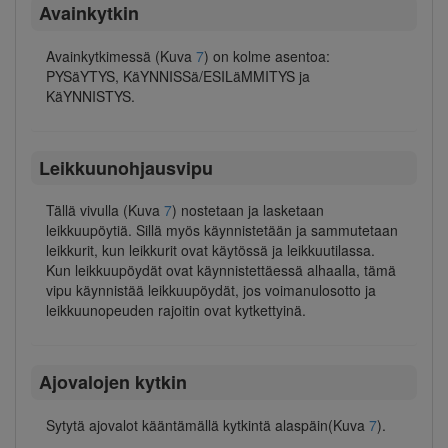
Avainkytkin
Avainkytkimessä (Kuva
7
) on kolme asentoa:
PYSäYTYS, KäYNNISSä/ESILäMMITYS ja
KäYNNISTYS.
Leikkuunohjausvipu
Tällä vivulla (Kuva
7
) nostetaan ja lasketaan
leikkuupöytiä. Sillä myös käynnistetään ja sammutetaan
leikkurit, kun leikkurit ovat käytössä ja leikkuutilassa.
Kun leikkuupöydät ovat käynnistettäessä alhaalla, tämä
vipu käynnistää leikkuupöydät, jos voimanulosotto ja
leikkuunopeuden rajoitin ovat kytkettyinä.
Ajovalojen kytkin
Sytytä ajovalot kääntämällä kytkintä alaspäin(Kuva
7
).