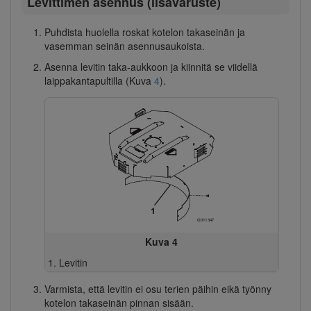
Levittimen asennus (lisävaruste)
Puhdista huolella roskat kotelon takaseinän ja
vasemman seinän asennusaukoista.
Asenna levitin taka-aukkoon ja kiinnitä se viidellä
laippakantapultilla (Kuva
4
).
Kuva 4
Levitin
Varmista, että levitin ei osu terien päihin eikä työnny
kotelon takaseinän pinnan sisään.