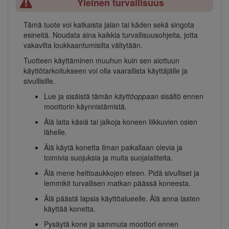
Yleinen turvallisuus
Tämä tuote voi katkaista jalan tai käden sekä singota
esineitä. Noudata aina kaikkia turvallisuusohjeita, jotta
vakavilta loukkaantumisilta vältytään.
Tuotteen käyttäminen muuhun kuin sen aiottuun
käyttötarkoitukseen voi olla vaarallista käyttäjälle ja
sivullisille.
Lue ja sisäistä tämän
käyttöoppaan
sisältö ennen
moottorin käynnistämistä.
Älä laita käsiä tai jalkoja koneen liikkuvien osien
lähelle.
Älä käytä konetta ilman paikallaan olevia ja
toimivia suojuksia ja muita suojalaitteita.
Älä mene heittoaukkojen eteen. Pidä sivulliset ja
lemmikit turvallisen matkan päässä koneesta.
Älä päästä lapsia käyttöalueelle. Älä anna lasten
käyttää konetta.
Pysäytä kone ja sammuta moottori ennen