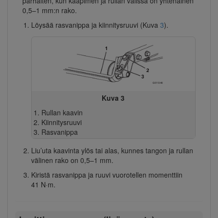
parhaiten, kun kaapimen ja rullan välissä on yhtenäinen
0,5–1 mm:n rako.
Löysää rasvanippa ja kiinnitysruuvi (Kuva
3
).
Kuva 3
Rullan kaavin
Kiinnitysruuvi
Rasvanippa
Liu’uta kaavinta ylös tai alas, kunnes tangon ja rullan
välinen rako on 0,5–1 mm.
Kiristä rasvanippa ja ruuvi vuorotellen momenttiin
41 N·m.