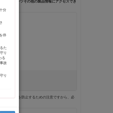
、製品保証、パーツその他の製品情報にアクセスでき
十分
さ
を停
るた
守り
わる
事故
守り
大な人身事故を防止するための注意ですから、必