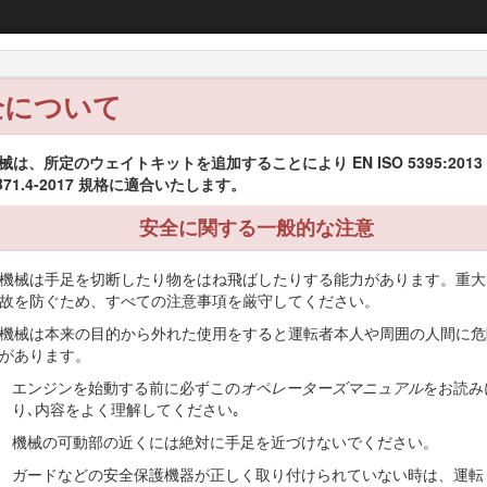
ensmaster® 3300 TriFlex® トラクショ
全について
運転操作
保守
保管
械は、所定のウェイトキットを追加することにより EN ISO 5395:2013
 B71.4-2017 規格に適合いたします。
安全に関する一般的な注意
機械は手足を切断したり物をはね飛ばしたりする能力があります。重大
ーンモアであり、そのような業務に従事するプロのオペレータが運転操
故を防ぐため、すべての注意事項を厳守してください。
フ場やスポーツフィールドの芝生、あるいは商用目的で使用される芝生
路わきの草刈り、農業用地における刈り取りなどを目的とした機械では
機械は本来の目的から外れた使用をすると運転者本人や周囲の人間に危
があります。
せ安全にお使いいただくために、この
オペレーターズマニュアル
に記載され
ったりすると、けがをする恐れがあります。安全な運転操作や安全確保
エンジンを始動する前に必ずこの
オペレーターズマニュアル
をお読み
り､内容をよく理解してください｡
からないことはお気軽に弊社正規代理店におたずねください。お問い合
機械の可動部の近くには絶対に手足を近づけないでください。
シリアル番号を刻印した銘板の、座席下の取り付け位置を示します。い
ガードなどの安全保護機器が正しく取り付けられていない時は、運転