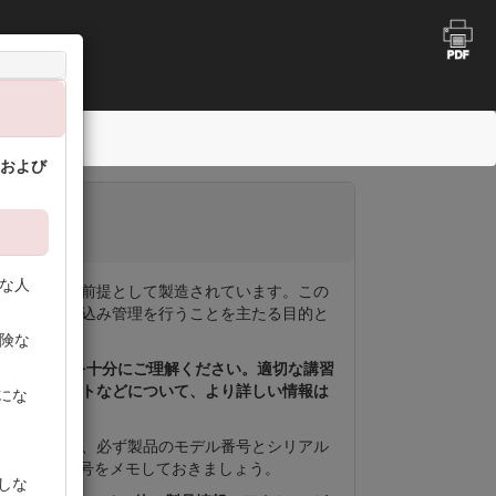
ンユニット
 および
な人
作することを前提として製造されています。この
に対する刈り込み管理を行うことを主たる目的と
ありません。
険な
ている内容を十分にご理解ください。適切な講習
のためのヒントなどについて、より詳しい情報は
にな
わせの際には、必ず製品のモデル番号とシリアル
まのうちに番号をメモしておきましょう。
しな