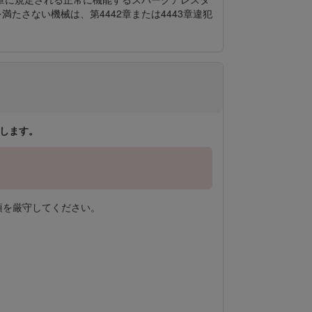
さない機械は、第4442章または4443章違犯
いたします。
項を厳守してください。