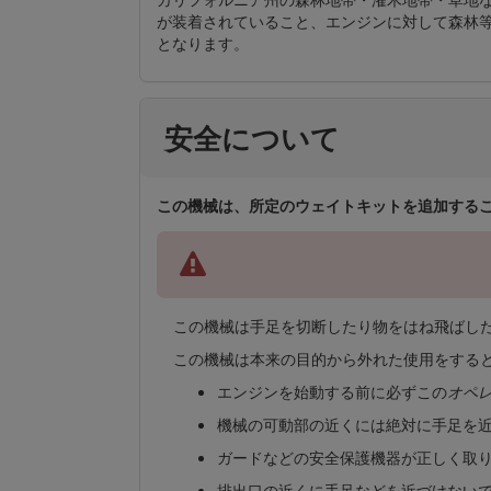
が装着されていること、エンジンに対して森林等
となります。
安全について
この機械は、所定のウェイトキットを追加することにより E
この機械は手足を切断したり物をはね飛ばし
この機械は本来の目的から外れた使用をする
エンジンを始動する前に必ずこの
オペ
機械の可動部の近くには絶対に手足を
ガードなどの安全保護機器が正しく取
排出口の近くに手足などを近づけない