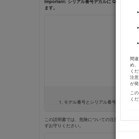
Important: シリアル番号デカルに Q
ます。
間違
め、
くだ
注意
が発
この
くだ
モデル番号とシリアル番号の場所：運
この説明書では、危険についての注意を促すた
ずお守りください。