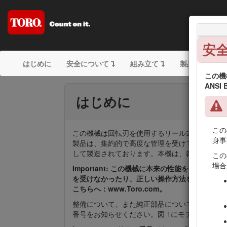
Gre
安
はじめに
安全について
組み立て
製品の概要
この機
ANSI
はじめに
この
この機械は回転刃を使用するリール式乗用グリ
身事
製品は、集約的で高度な管理を受けているゴル
して製造されております。本機は、雑草地や道
この
場合
Important: この機械に本来の性能を発揮さ
を受けなかったり、正しい操作方法を守らなか
こちらへ：www.Toro.com。
整備について、また純正部品についてなど、分
番号をお知らせください。図
1
にモデル番号と