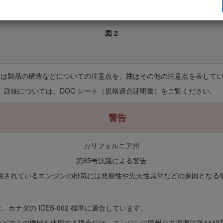
図 2
は製品の構造などについての注意点を、
注
はその他の注意点を表して
。詳細については、DOC シート（規格適合証明書）をご覧ください。
警告
カリフォルニア州
第65号決議による警告
用されているエンジンの排気には発癌性や先天性異常などの原因となる
ナダの ICES-002 標準に適合しています。
どでこの機械を使用する場合には、エンジンに同州公共資源法第4442