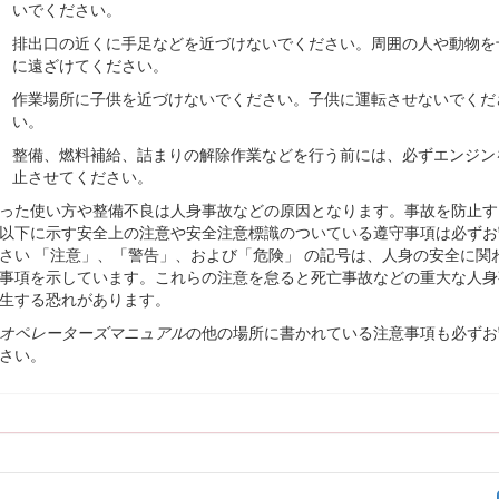
R コードがついている場合は、スマートフォンやタブレットでスキャンすると
いでください。
排出口の近くに手足などを近づけないでください。周囲の人や動物を
に遠ざけてください。
作業場所に子供を近づけないでください。子供に運転させないでくだ
い。
整備、燃料補給、詰まりの解除作業などを行う前には、必ずエンジン
止させてください。
った使い方や整備不良は人身事故などの原因となります。事故を防止す
以下に示す安全上の注意や安全注意標識のついている遵守事項は必ずお
さい 「注意」、「警告」、および「危険」 の記号は、人身の安全に関
事項を示しています。これらの注意を怠ると死亡事故などの重大な人身
生する恐れがあります。
オペレーターズマニュアル
の他の場所に書かれている注意事項も必ずお
図 1
さい。
転席を倒すと見つかる
めの警告記号（図
2
）を使用しております。これらは死亡事故を含む重