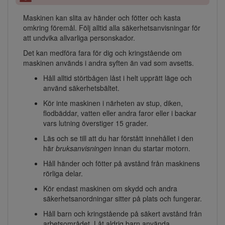
Maskinen kan slita av händer och fötter och kasta
omkring föremål. Följ alltid alla säkerhetsanvisningar för
att undvika allvarliga personskador.
Det kan medföra fara för dig och kringstående om
maskinen används i andra syften än vad som avsetts.
Håll alltid störtbågen låst i helt upprätt läge och
använd säkerhetsbältet.
Kör inte maskinen i närheten av stup, diken,
flodbäddar, vatten eller andra faror eller i backar
vars lutning överstiger 15 grader.
Läs och se till att du har förstått innehållet i den
här
bruksanvisningen
innan du startar motorn.
Håll händer och fötter på avstånd från maskinens
rörliga delar.
Kör endast maskinen om skydd och andra
säkerhetsanordningar sitter på plats och fungerar.
Håll barn och kringstående på säkert avstånd från
arbetsområdet. Låt aldrig barn använda