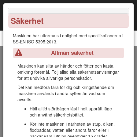
Säkerhet
Maskinen har utformats i enlighet med specifikationerna i
Åkgräsklippare i Z Master® 8000-serien
SS-EN ISO 5395:2013.
Allmän säkerhet
Introduktion
Maskinen kan slita av händer och fötter och kasta
Denna åkgräsklippare med roterande knivar är avsedd att
omkring föremål. Följ alltid alla säkerhetsanvisningar
användas av yrkesförare som har anlitats för kommersiellt
för att undvika allvarliga personskador.
arbete. Den är primärt konstruerad för att klippa gräs på väl
Det kan medföra fara för dig och kringstående om
underhållna gräsmattor runt bostäder eller kommersiella
maskinen används i andra syften än vad som
anläggningar. Den är inte konstruerad för att klippa snår eller
avsetts.
för jordbruksändamål.
Håll alltid störtbågen låst i helt upprätt läge
Läs den här informationen noga så att du lär dig att använda
och använd säkerhetsbältet.
och underhålla produkten på rätt sätt och för att undvika
person- och produktskador. Du är ansvarig för att produkten
Kör inte maskinen i närheten av stup, diken,
används på ett korrekt och säkert sätt.
flodbäddar, vatten eller andra faror eller i
backar vars lutning överstiger 15 grader.