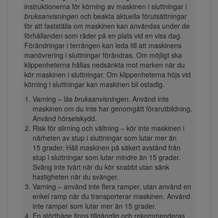
instruktionerna för körning av maskinen i sluttningar i
bruksanvisningen
och beakta aktuella förutsättningar
för att fastställa om maskinen kan användas under de
förhållanden som råder på en plats vid en viss dag.
Förändringar i terrängen kan leda till att maskinens
manövrering i sluttningar förändras. Om möjligt ska
klippenheterna hållas nedsänkta mot marken när du
kör maskinen i sluttningar. Om klippenheterna höjs vid
körning i sluttningar kan maskinen bli ostadig.
Varning – läs
bruksanvisningen
. Använd inte
maskinen om du inte har genomgått förarutbildning.
Använd hörselskydd.
Risk för slirning och vältning – kör inte maskinen i
närheten av stup i sluttningar som lutar mer än
15 grader. Håll maskinen på säkert avstånd från
stup i sluttningar som lutar mindre än 15 grader.
Sväng inte tvärt när du kör snabbt utan sänk
hastigheten när du svänger.
Varning – använd inte flera ramper, utan använd en
enkel ramp när du transporterar maskinen. Använd
inte ramper som lutar mer än 15 grader.
En störtbåge finns tillgänglig och rekommenderas