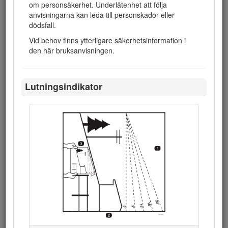
om personsäkerhet. Underlåtenhet att följa
anvisningarna kan leda till personskador eller
dödsfall.
Vid behov finns ytterligare säkerhetsinformation i
den här bruksanvisningen.
Lutningsindikator
Figur 1
Plats för modell- och serienummer
I den här bruksanvisningen anges potentiella risker och alla
säkerhetsmeddelanden har markerats med en
varningssymbol (Figur
2
), som anger fara som kan leda till
allvarliga personskador eller dödsfall om föreskrifterna inte
följs.