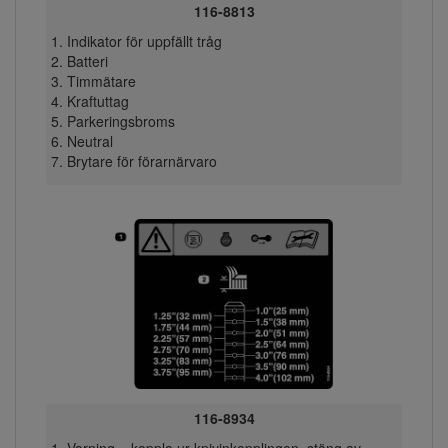
116-8813
Indikator för uppfällt tråg
Batteri
Timmätare
Kraftuttag
Parkeringsbroms
Neutral
Brytare för förarnärvaro
116-8934
Varning – koppla ur knivinkopplingen, stäng av