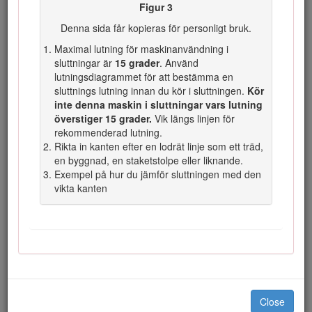
Figur 3
Denna sida får kopieras för personligt bruk.
Figur 2
Maximal lutning för maskinanvändning i
Varningssymbol
sluttningar är
15 grader
. Använd
lutningsdiagrammet för att bestämma en
Två ord används också i den här bruksanvisningen för att
sluttnings lutning innan du kör i sluttningen.
Kör
markera information.
Viktigt
anger speciell teknisk
inte denna maskin i sluttningar vars lutning
information och
Observera
anger allmän information som
överstiger 15 grader.
Vik längs linjen för
bör ges särskild uppmärksamhet.
rekommenderad lutning.
Produkten uppfyller alla relevanta europeiska direktiv. Mer
Rikta in kanten efter en lodrät linje som ett träd,
information finns i produktens separata försäkran om
en byggnad, en staketstolpe eller liknande.
överensstämmelse.
Exempel på hur du jämför sluttningen med den
vikta kanten
Varning
Om gängse originalutrustning och -tillbehör tas bort kan
det påverka maskinens garanti, drivning och säkerhet.
Underlåtenhet att använda Toro-originaldelar kan leda
till allvarliga personskador eller dödsfall. Obehöriga
förändringar av motorn eller bränsle- och
ventilationssystemen kan bryta mot föreskrifterna.
Close