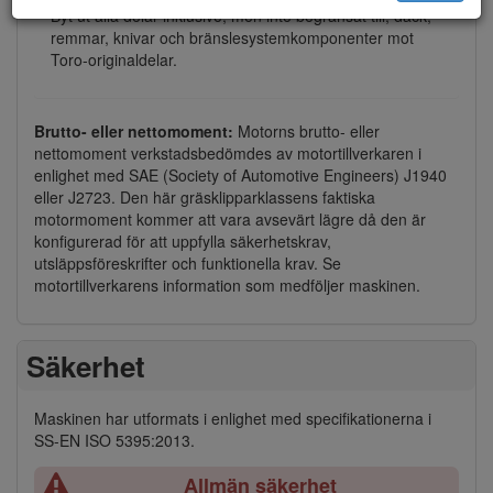
Byt ut alla delar inklusive, men inte begränsat till, däck,
remmar, knivar och bränslesystemkomponenter mot
Toro-originaldelar.
Brutto- eller nettomoment:
Motorns brutto- eller
nettomoment verkstadsbedömdes av motortillverkaren i
enlighet med SAE (Society of Automotive Engineers) J1940
eller J2723. Den här gräsklipparklassens faktiska
motormoment kommer att vara avsevärt lägre då den är
konfigurerad för att uppfylla säkerhetskrav,
utsläppsföreskrifter och funktionella krav. Se
motortillverkarens information som medföljer maskinen.
Säkerhet
Maskinen har utformats i enlighet med specifikationerna i
SS-EN ISO 5395:2013.
Allmän säkerhet