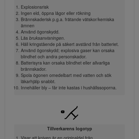
Explosionsrisk
Ingen eld, öppna lågor eller rökning
Brännskaderisk p.g.a. frätande vätskor/kemiska
ämnen
Använd ögonskydd.
Läs
bruksanvisningen
.
Håll kringstående på säkert avstånd från batteriet.
Använd ögonskydd; explosiva gaser kan orsaka
blindhet och andra personskador.
Batterisyra kan orsaka blindhet eller allvarliga
brännskador.
Spola ögonen omedelbart med vatten och sök
läkarhjälp snabbt.
Innehåller bly – får inte kastas i hushållssoporna.
Tillverkarens logotyp
Visar att kniven är en originaldel från