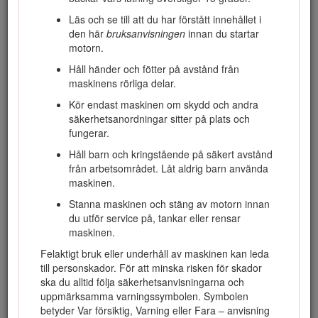
Om du behöver utbildningsmaterial för säkerhet och drift,
information om tillbehör, hjälp med att hitta en återförsäljare
Läs och se till att du har förstått innehållet i
eller om du vill registrera din produkt kan du kontakta Toro
den här
bruksanvisningen
innan du startar
via www.toro.com.
motorn.
Använd rutkoden eller besök www.Toro.com om du vill läsa
Håll händer och fötter på avstånd från
bruksanvisningen
, se fullständig information om garantier
maskinens rörliga delar.
eller registrera din produkt. Du kan också ringa oss på 1-
Kör endast maskinen om skydd och andra
888-384-9939 för att be att få en skriftlig kopia av
säkerhetsanordningar sitter på plats och
produktgarantin.
fungerar.
Kontakta en auktoriserad återförsäljare eller Toros
Håll barn och kringstående på säkert avstånd
kundservice och ha produktens modell- och artikelnummer
från arbetsområdet. Låt aldrig barn använda
till hands om du har behov av service, Toro-originaldelar
maskinen.
eller ytterligare information. Figur
1
visar var på produkten
modell- och serienumren sitter. Skriv numren i det tomma
Stanna maskinen och stäng av motorn innan
utrymmet.
du utför service på, tankar eller rensar
maskinen.
Important: Skanna rutkoden på serienummerdekalen (i
förekommande fall) med en mobil enhet för att få
Felaktigt bruk eller underhåll av maskinen kan leda
tillgång till information om garanti, reservdelar och
till personskador. För att minska risken för skador
annat.
ska du alltid följa säkerhetsanvisningarna och
uppmärksamma varningssymbolen. Symbolen
betyder Var försiktig, Varning eller Fara – anvisning