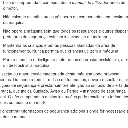
Leia e compreenda o conteúdo deste
manual do utilizador
antes de l
enuínas Toro ou informações adicionais, entre em contacto com um cen
o motor.
ros de série e modelo do produto. A Figura
1
mostra onde se encontram
Não coloque as mãos ou os pés perto de componentes em movimen
da máquina.
e ler o código QR no autocolante do número de série (se equipad
Não opere a máquina sem que todos os resguardos e outros disposi
protetores de segurança estejam instalados e a funcionar.
Mantenha as crianças e outras pessoas afastadas da área de
funcionamento. Nunca permita que crianças utilizem a máquina.
Pare a máquina e desligue o motor antes de prestar assistência, ate
ou desobstruir a máquina.
ilização ou manutenção inadequada desta máquina pode provocar
mentos. De modo a reduzir o risco de ferimentos, deverá respeitar esta
ruções de segurança e prestar sempre atenção ao símbolo de alerta d
rança, que indica Cuidado, Aviso ou Perigo – instrução de segurança
oal. O não cumprimento destas instruções pode resultar em ferimento
soais ou mesmo em morte.
Figura 1
 encontrar informações de segurança adicionais onde for necessário 
o deste manual.
delo