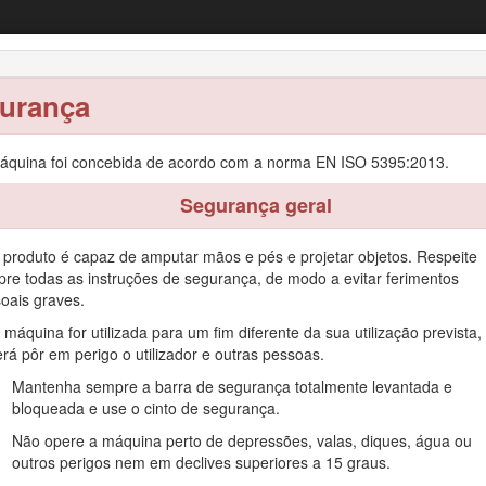
res de relva Z Master® 8000 com operado
com unidade de corte de 122 cm
urança
to
Funcionamento
Manutenção
Armazenamento
áquina foi concebida de acordo com a norma EN ISO 5395:2013.
Segurança geral
 produto é capaz de amputar mãos e pés e projetar objetos. Respeite
re todas as instruções de segurança, de modo a evitar ferimentos
operador sentado tem como público-alvo profissionais ou operadores co
oais graves.
opriedades residenciais ou comerciais. Não foi concebido para cortar 
 máquina for utilizada para um fim diferente da sua utilização prevista,
ber como utilizar o produto, como efetuar a sua manutenção de forma
rá pôr em perigo o utilizador e outras pessoas.
duto é da exclusiva responsabilidade do utilizador.
Mantenha sempre a barra de segurança totalmente levantada e
o.com para obter informações sobre materiais de formação de operaç
bloqueada e use o cinto de segurança.
revendedor ou para registar o seu produto.
Não opere a máquina perto de depressões, valas, diques, água ou
tos sobre a garantia ou para registar o seu produto, utilize o códig
outros perigos nem em declives superiores a 15 graus.
r um exemplar da garantia do seu produto.