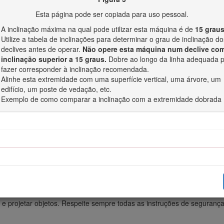
Esta página pode ser copiada para uso pessoal.
se limitando a, pneus, cintos, lâminas e componentes do sistema de co
A inclinação máxima na qual pode utilizar esta máquina é de
15 grau
Utilize a tabela de inclinações para determinar o grau de inclinação do
declives antes de operar.
Não opere esta máquina num declive co
ido em cavalos deste motor foi classificada em laboratório pelo fabri
inclinação superior a 15 graus.
Dobre ao longo da linha adequada 
m a configuração para obedecer aos requisitos de segurança, emissõe
fazer corresponder à inclinação recomendada.
cialmente inferior. Consulte as informações no Manual do fabricante 
Alinhe esta extremidade com uma superfície vertical, uma árvore, um
edifício, um poste de vedação, etc.
Exemplo de como comparar a inclinação com a extremidade dobrada
norma EN ISO 5395:2013.
Segurança geral
e projetar objetos. Respeite sempre todas as instruções de segurança