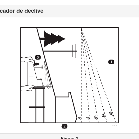
m mensagens de segurança identificadas pelo símbolo de alerta de seg
icador de declive
orte, se não respeitar as precauções recomendadas.
Figura 2
r informações. A palavra
Importante
chama a atenção para informações
 especial atenção.
as relevantes. Para mais informações, consulte a folha de Declaração
Aviso
iginal standard pode alterar a garantia, a tração e a segurança da m
orte. Realizar alterações não autorizadas ao motor, sistema de combust
Figura 3