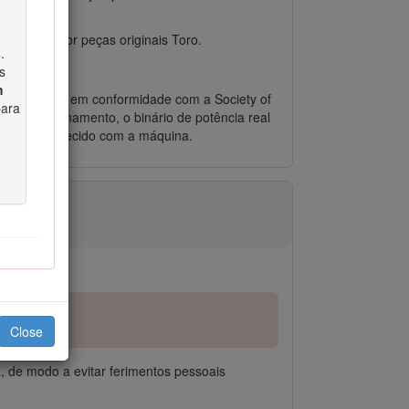
mbustível por peças originais Toro.
s
.
s
m
cante do motor em conformidade com a Society of
para
s e funcionamento, o binário de potência real
do motor fornecido com a máquina.
Close
, de modo a evitar ferimentos pessoais