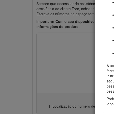
Sempre que necessitar de assistência, peças g
assistência ao cliente Toro, indicando os núme
Escreva os números no espaço fornecido.
Important: Com o seu dispositivo móvel, pod
informações do produto.
A ut
feri
inst
segu
pess
pes
Pode
long
Localização do número de série e mo