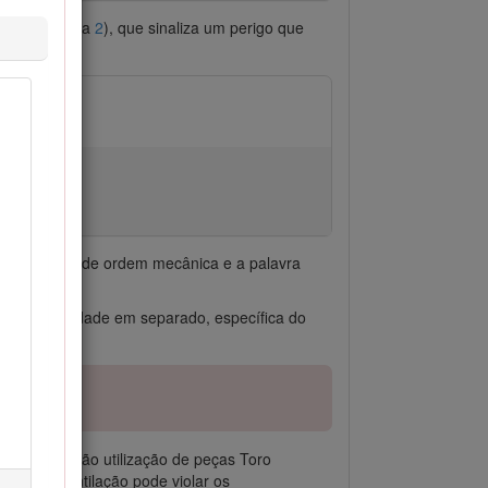
urança (Figura
2
), que sinaliza um perigo que
 especiais de ordem mecânica e a palavra
 de conformidade em separado, específica do
áquina. A não utilização de peças Toro
ível ou ventilação pode violar os