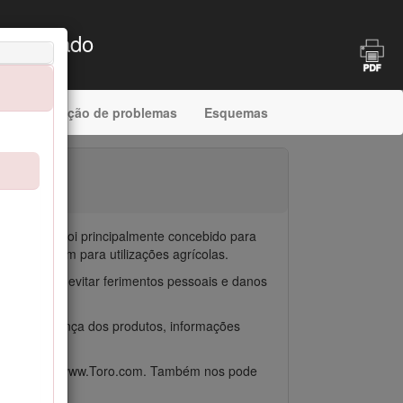
r montado
Resolução de problemas
Esquemas
ntratados. Foi principalmente concebido para
arbustos nem para utilizações agrícolas.
 adequada, evitar ferimentos pessoais e danos
ão e segurança dos produtos, informações
o QR ou visite www.Toro.com. Também nos pode