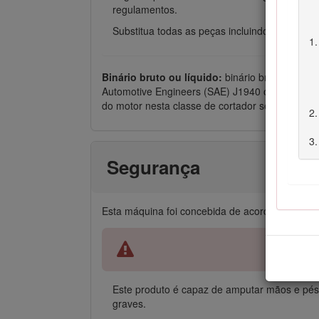
regulamentos.
Substitua todas as peças incluindo, mas não 
Binário bruto ou líquido:
binário bruto ou líqu
Automotive Engineers (SAE) J1940 ou J2723. Co
do motor nesta classe de cortador será substan
Segurança
Esta máquina foi concebida de acordo com a 
Este produto é capaz de amputar mãos e pés 
graves.