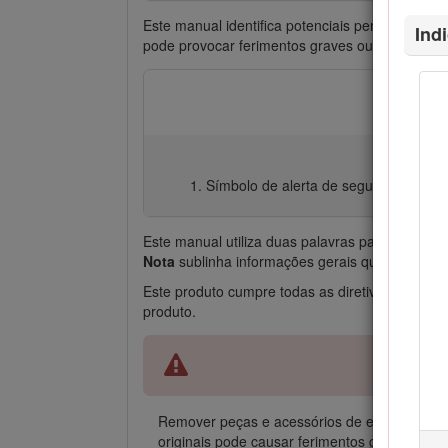
Este manual identifica potenciais perigos e te
Ind
pode provocar ferimentos graves ou mesmo a m
Símbolo de alerta de segurança
Este manual utiliza duas palavras para destaca
Nota
sublinha informações gerais que requerem
Este produto cumpre todas as diretivas europei
produto.
Remover peças e acessórios de equipamento or
originais pode causar ferimentos graves ou m