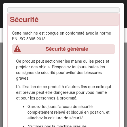
Sécurité
Cette machine est conçue en conformité avec la norme
Tondeuse autoportée Z Master® série 8000
EN ISO 5395:2013.
Sécurité générale
Introduction
Ce produit peut sectionner les mains ou les pieds et
Cette tondeuse autoportée à lame rotative est destinée aux
projeter des objets. Respectez toujours toutes les
professionnels et aux utilisateurs temporaires. Elle est
consignes de sécurité pour éviter des blessures
principalement conçue pour tondre les pelouses
graves.
régulièrement entretenues des terrains privés et
L'utilisation de ce produit à d'autres fins que celle qui
commerciaux. Elle n'est pas conçue pour couper les
est prévue peut être dangereuse pour vous-même
broussailles ni pour un usage agricole.
et pour les personnes à proximité.
Lisez attentivement cette notice pour apprendre comment
Gardez toujours l'arceau de sécurité
utiliser et entretenir correctement votre produit, et éviter de
complètement relevé et bloqué en position, et
l'endommager ou de vous blesser. Vous êtes responsable de
attachez la ceinture de sécurité.
l'utilisation sûre et correcte du produit.
N'utilisez pas la machine près de