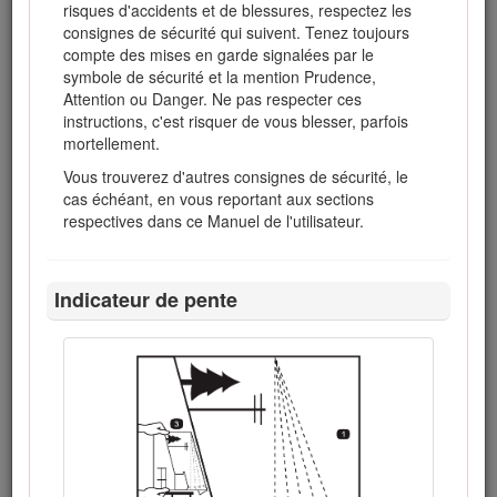
garantie, les pièces détachées et autres informations
risques d'accidents et de blessures, respectez les
sur le produit.
consignes de sécurité qui suivent. Tenez toujours
compte des mises en garde signalées par le
symbole de sécurité et la mention Prudence,
Attention ou Danger. Ne pas respecter ces
instructions, c'est risquer de vous blesser, parfois
mortellement.
Vous trouverez d'autres consignes de sécurité, le
cas échéant, en vous reportant aux sections
respectives dans ce Manuel de l'utilisateur.
Indicateur de pente
Figure 1
Emplacement des numéros de modèle et de série
Les mises en garde de ce manuel soulignent des dangers
potentiels et sont signalées par le symbole de sécurité
(Figure
2
), qui indique un danger pouvant entraîner des
blessures graves ou mortelles si les précautions