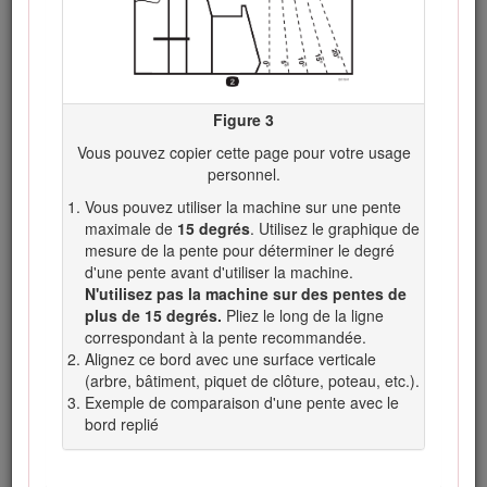
recommandées ne sont pas respectées.
Figure 3
Figure 2
Vous pouvez copier cette page pour votre usage
Symbole de sécurité
personnel.
Vous pouvez utiliser la machine sur une pente
Ce manuel utilise deux termes pour faire passer des
maximale de
15 degrés
. Utilisez le graphique de
renseignements essentiels.
Important
, pour attirer l'attention
mesure de la pente pour déterminer le degré
sur des renseignements mécaniques spécifiques et
d'une pente avant d'utiliser la machine.
Remarque
, pour insister sur des renseignements d'ordre
N'utilisez pas la machine sur des pentes de
général méritant une attention particulière.
plus de 15 degrés.
Pliez le long de la ligne
Ce produit est conforme à toutes les directives européennes
correspondant à la pente recommandée.
pertinentes. Pour plus de renseignements, reportez-vous à
Alignez ce bord avec une surface verticale
la Déclaration de conformité spécifique du produit fournie
(arbre, bâtiment, piquet de clôture, poteau, etc.).
séparément.
Exemple de comparaison d'une pente avec le
bord replié
Attention