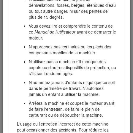
Vous pouvez contacter Toro directement sur le site
dénivellations, fossés, berges, étendues d'eau
www.Toro.com pour tout document de formation à la sécurité
ou tout autre danger, ni sur des pentes de
et à l'utilisation des produits, pour tout renseignement
plus de 15 degrés.
concernant un produit ou un accessoire, pour obtenir
l'adresse des concessionnaires ou pour enregistrer votre
Vous devez lire et comprendre le contenu de
produit.
ce
Manuel de l'utilisateur
avant de démarrer le
moteur.
Pour consulter le
Manuel de l'utilisateur
, tout savoir sur la
garantie, ou enregistrer votre produit, utilisez le code QR ou
N'approchez pas les mains ou les pieds des
rendez-vous sur www.Toro.com. Vous pouvez également
composants mobiles de la machine.
nous appeler au 1-888-384-9939 pour demander une copie
N'utilisez pas la machine s'il manque des
écrite de la garantie du produit.
capots ou d'autres dispositifs de protection, ou
Pour obtenir des prestations de service, des pièces Toro
s'ils sont endommagés.
d'origine ou des renseignements complémentaires,
N'admettez jamais d'enfants ni qui que ce soit
munissez-vous des numéros de modèle et de série du
dans le périmètre de travail. N'autorisez
produit et contactez un concessionnaire-réparateur agréé ou
jamais un enfant à utiliser la machine.
le service client Toro. La Figure
1
indique l'emplacement des
numéros de modèle et de série du produit. Inscrivez les
Arrêtez la machine et coupez le moteur avant
numéros dans l'espace réservé à cet effet.
de faire l'entretien, de faire le plein de
carburant ou de déboucher la machine.
Important: Avec votre appareil mobile, vous pouvez
scanner le code QR sur l'autocollant du numéro de série
L'usage ou l'entretien incorrect de cette machine
(le cas échéant) afin d'accéder aux informations sur la
peut occasionner des accidents. Pour réduire les