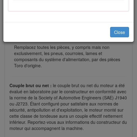
Le retrait de pièces et accessoires standard d'origine
peut modifier la garantie, la motricité et la sécurité de la
machine. L'utilisation de pièces autres que des pièces
Toro d'origine peut causer des blessures graves ou
mortelles. Toute modification non autorisée du moteur,
du système d'alimentation ou de dégazage, peut
Close
contrevenir à la réglementation.
Remplacez toutes les pièces, y compris mais non
exclusivement, les pneus, courroies, lames et
composants du système d'alimentation, par des pièces
Toro d'origine.
Couple brut ou net :
le couple brut ou net du moteur a été
évalué en laboratoire par le constructeur en conformité avec
la norme de la Society of Automotive Engineers (SAE) J1940
ou J2723. Étant configuré pour satisfaire aux normes de
sécurité, antipollution et d'exploitation, le moteur monté sur
cette classe de tondeuse aura un couple effectif nettement
inférieur. Reportez-vous aux informations du constructeur du
moteur qui accompagnent la machine.