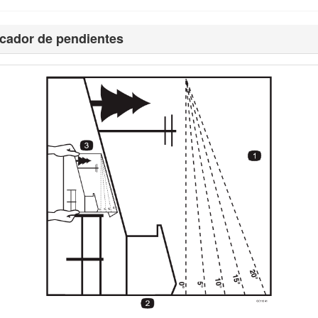
ontiene mensajes de seguridad identificados por el símbolo de alerta d
sted no sigue las precauciones recomendadas.
icador de pendientes
Figura 2
r información.
Importante
llama la atención sobre información mecánic
eas aplicables; si desea más detalles, consulte la Declaración de Con
Advertencia
quipo puede afectar a la garantía, la tracción y la seguridad de la máqui
 cambios no autorizados en el motor, el sistema de combustible o el si