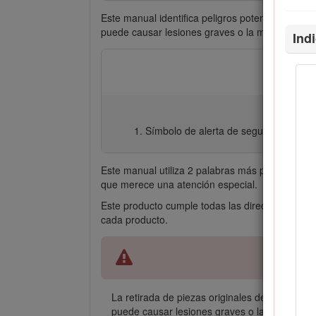
Este manual identifica peligros potenciales y c
puede causar lesiones graves o la muerte si u
Ind
Símbolo de alerta de seguridad
Este manual utiliza 2 palabras más para resalta
que merece una atención especial.
Este producto cumple todas las directivas europ
cada producto.
La retirada de piezas originales de serie del e
puede causar lesiones graves o la muerte. Los