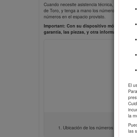
Cuando necesite asistencia técnica, piezas genu
de Toro, y tenga a mano los números de modelo
números en el espacio provisto.
Important: Con su dispositivo móvil, puede 
garantía, las piezas, y otra información sobr
El u
Para
pres
Cuid
incu
la m
Pued
Ubicación de los números de modelo y
las 