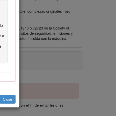
 de combustible, con piezas originales Toro.
de
el documento J1940 o J2723 de la Society of
lir los requisitos de seguridad, emisiones y
e a
ricante del motor incluida con la máquina.
e
Close
seguridad con el fin de evitar lesiones