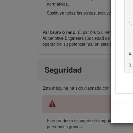
normativas.
Sustituya todas las piezas, incluyendo pero s
Par bruto o neto:
El par bruto o neto de este m
Automotive Engineers (Sociedad de Ingenieros d
operación, su potencia real en este tipo de cort
Seguridad
Esta máquina ha sido diseñada con arreglo a l
Este producto es capaz de amputar manos y pie
personales graves.