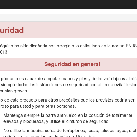
acéspedes con conductor Z Master® Seri
con unidad de corte de 122 cm
uridad
ión
Mantenimiento
Almacenamiento
Solución de
áquina ha sido diseñada con arreglo a lo estipulado en la norma EN I
013.
Seguridad en general
 producto es capaz de amputar manos y pies y de lanzar objetos al air
ativas está diseñado para que lo utilicen operadores profesionales co
 siempre todas las instrucciones de seguridad con el fin de evitar lesio
sidenciales o comerciales. No está diseñado para cortar maleza o par
onales graves.
utilizar y mantener correctamente su producto, y para evitar lesiones
so de este producto para otros propósitos que los previstos podría ser
groso para usted y para otras personas.
e en www.Toro.com si desea materiales de formación y seguridad o in
Mantenga siempre la barra antivuelco en la posición de totalmente
elevada y bloqueada, y utilice el cinturón de seguridad.
etalles completos de la garantía, o registrar su producto, utilice el c
No utilice la máquina cerca de terraplenes, fosas, taludes, agua, u ot
a impresa de la garantía del producto.
peligros, o en pendientes de más de 15 grados.