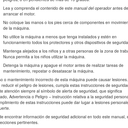
inas Toro o información adicional, póngase en contacto con un Servicio
Lea y comprenda el contenido de este
manual del operador
antes d
 y serie de su producto. Figura
1
identifica la ubicación de los número
arrancar el motor.
No coloque las manos o los pies cerca de componentes en movimie
escanear el código QR de la pegatina del número de serie (en su 
de la máquina.
e el producto.
No utilice la máquina a menos que tenga instalados y estén en
funcionamiento todos los protectores y otros dispositivos de segurida
Mantenga alejados a los niños y a otras personas de la zona de trab
Nunca permita a los niños utilizar la máquina.
Detenga la máquina y apague el motor antes de realizar tareas de
mantenimiento, repostar o desatascar la máquina.
so o mantenimiento incorrecto de esta máquina puede causar lesiones.
 reducir el peligro de lesiones, cumpla estas instrucciones de segurida
te atención siempre al símbolo de alerta de seguridad, que significa
ado, Advertencia o Peligro – instrucción relativa a la seguridad persona
mplimiento de estas instrucciones puede dar lugar a lesiones personal
uerte.
Figura 1
e encontrar información de seguridad adicional en todo este manual, 
 de serie
secciones pertinentes.