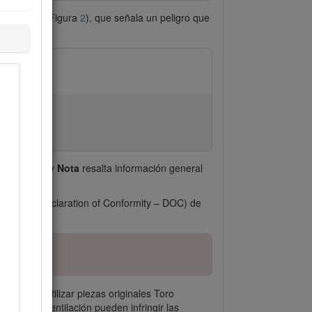
e seguridad (Figura
2
), que señala un peligro que
a especial, y
Nota
resalta información general
formidad (Declaration of Conformity – DOC) de
na. El no utilizar piezas originales Toro
stema de ventilación pueden infringir las