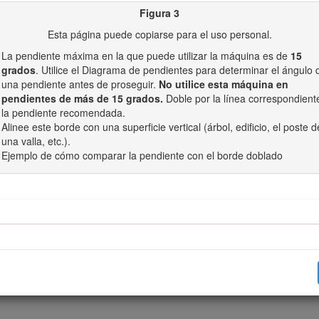
Figura 3
in limitarse a neumáticos, correas, cuchillas y componentes del sistema
Esta página puede copiarse para el uso personal.
La pendiente máxima en la que puede utilizar la máquina es de
15
grados
. Utilice el Diagrama de pendientes para determinar el ángulo 
otor lo calculó el fabricante del motor con arreglo a lo estipulado en 
una pendiente antes de proseguir.
No utilice esta máquina en
el Automóvil – SAE). Debido a que el motor está configurado para cump
pendientes de más de 15 grados.
Doble por la línea correspondient
acésped será significativamente menor. Consulte la información del fab
la pendiente recomendada.
Alinee este borde con una superficie vertical (árbol, edificio, el poste d
una valla, etc.).
Ejemplo de cómo comparar la pendiente con el borde doblado
o estipulado en la norma EN ISO 5395:2013.
Seguridad en general
s y de lanzar objetos al aire. Siga siempre todas las instrucciones de 