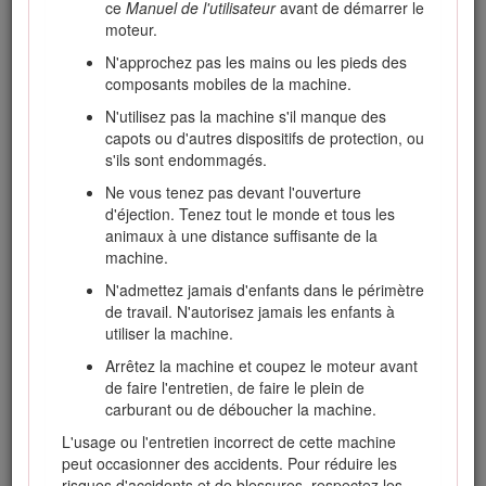
ce
Manuel de l'utilisateur
avant de démarrer le
parfaitement le contenu de ce
Manuel de l'utilisateur
.
moteur.
Vous risquez de vous blesser si vous ne respectez pas
les instructions d'utilisation ou si vous ne suivez pas
N'approchez pas les mains ou les pieds des
une formation appropriée. Pour plus de renseignements
composants mobiles de la machine.
sur les consignes de sécurité, y compris les conseils de
N'utilisez pas la machine s'il manque des
sécurité et les documents de formation, rendez-vous
capots ou d'autres dispositifs de protection, ou
sur www.Toro.com.
s'ils sont endommagés.
Pour obtenir des prestations de service, des pièces Toro
Ne vous tenez pas devant l'ouverture
d'origine ou des renseignements complémentaires,
d'éjection. Tenez tout le monde et tous les
munissez-vous des numéros de modèle et de série du
animaux à une distance suffisante de la
produit et contactez un distributeur Toro agréé. La Figure
1
machine.
indique l'emplacement des numéros de modèle et de série
du produit. Inscrivez les numéros dans l'espace réservé à
N'admettez jamais d'enfants dans le périmètre
cet effet.
de travail. N'autorisez jamais les enfants à
utiliser la machine.
Important: Avec votre appareil mobile, vous pouvez
scanner le code QR sur l'autocollant du numéro de série
Arrêtez la machine et coupez le moteur avant
(le cas échéant) afin d'accéder aux renseignements sur
de faire l'entretien, de faire le plein de
la garantie, les pièces et autres informations sur le
carburant ou de déboucher la machine.
produit.
L'usage ou l'entretien incorrect de cette machine
peut occasionner des accidents. Pour réduire les
risques d'accidents et de blessures, respectez les