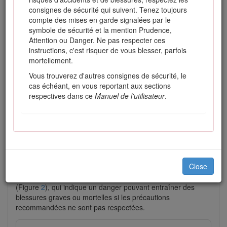
consignes de sécurité qui suivent. Tenez toujours
compte des mises en garde signalées par le
symbole de sécurité et la mention Prudence,
Attention ou Danger. Ne pas respecter ces
instructions, c'est risquer de vous blesser, parfois
mortellement.
Vous trouverez d'autres consignes de sécurité, le
cas échéant, en vous reportant aux sections
respectives dans ce
Manuel de l'utilisateur
.
Figure 1
Emplacement des numéros de modèle et de série
Close
Les mises en garde de ce manuel soulignent des dangers
potentiels et sont signalées par le symbole de sécurité
(Figure
2
), qui indique un danger pouvant entraîner des
blessures graves ou mortelles si les précautions
recommandées ne sont pas respectées.