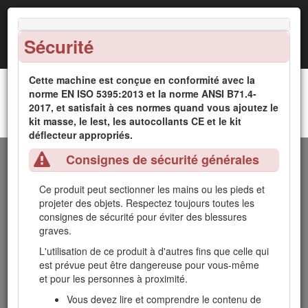
Sécurité
Cette machine est conçue en conformité avec la
norme EN ISO 5395:2013 et la norme ANSI B71.4-
2017, et satisfait à ces normes quand vous ajoutez le
Groupe de déplacement à 2 roues motrices
kit masse, le lest, les autocollants CE et le kit
Introduction
Greensmaster® 3150
déflecteur appropriés.
Consignes de sécurité générales
Cette machine est une tondeuse de greens autoportée à
cylindre prévue pour les utilisateurs professionnels employés
à des applications commerciales. Elle est principalement
Ce produit peut sectionner les mains ou les pieds et
conçue pour tondre les pelouses régulièrement entretenues
projeter des objets. Respectez toujours toutes les
dans les parcs, les terrains de golf, les terrains de sports et
consignes de sécurité pour éviter des blessures
les espaces verts commerciaux. Elle n'est pas conçue pour
graves.
couper les broussailles et autre végétation sur le bord des
L'utilisation de ce produit à d'autres fins que celle qui
routes ni pour des utilisations agricoles.
est prévue peut être dangereuse pour vous-même
Important: Pour maximiser la sécurité, les performances
et pour les personnes à proximité.
et le bon fonctionnement de cette machine, il est
Vous devez lire et comprendre le contenu de
nécessaire de lire attentivement et de comprendre