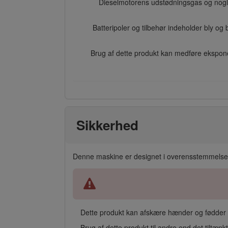
Dieselmotorens udstødningsgas og nogle
Batteripoler og tilbehør indeholder bly o
Brug af dette produkt kan medføre eksponer
Sikkerhed
Denne maskine er designet i overensstemmelse
Dette produkt kan afskære hænder og fødder s
Brug af dette produkt til andre end det tiltæn