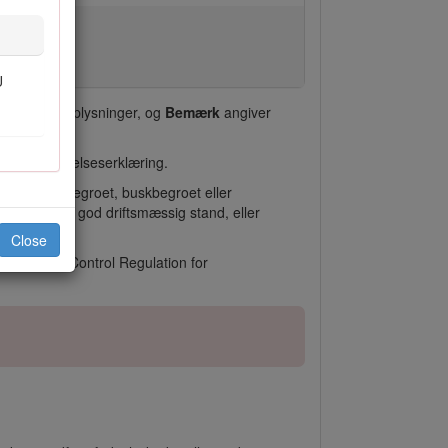
U
ekaniske oplysninger, og
Bemærk
angiver
overensstemmelseserklæring.
 på et skovbegroet, buskbegroet eller
es og er i god driftsmæssig stand, eller
Close
 Emission Control Regulation for