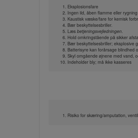
Eksplosionsfare
Ingen ild, åben flamme eller rygning
Kaustisk væske/fare for kemisk for
Bær beskyttelsesbriller.
Læs
betjeningsvejledningen
.
Hold omkringstående på sikker afstan
Bær beskyttelsesbriller; eksplosive
Batterisyre kan forårsage blindhed o
Skyl omgående øjnene med vand, og
Indeholder bly; må ikke kasseres
Risiko for skæring/amputation, ventil