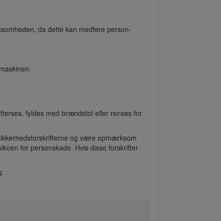
ærksomheden, da dette kan medføre person-
 maskinen.
fterses, fyldes med brændstof eller renses for
ge sikkerhedsforskrifterne og være opmærksom
ikoen for personskade. Hvis disse forskrifter
g
.