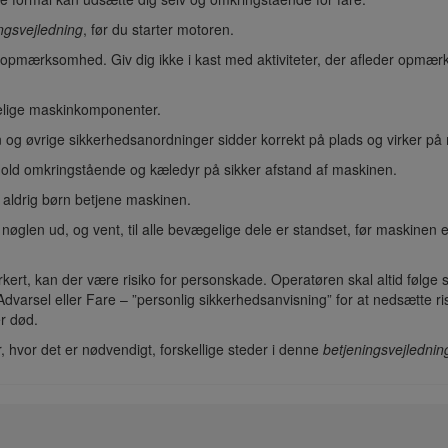
ngsvejledning
, før du starter motoren.
e opmærksomhed. Giv dig ikke i kast med aktiviteter, der afleder opm
elige maskinkomponenter.
n og øvrige sikkerhedsanordninger sidder korrekt på plads og virker på
Hold omkringstående og kæledyr på sikker afstand af maskinen.
 aldrig børn betjene maskinen.
nøglen ud, og vent, til alle bevægelige dele er standset, før maskinen e
rkert, kan der være risiko for personskade. Operatøren skal altid føl
dvarsel eller Fare – ”personlig sikkerhedsanvisning” for at nedsætte ris
r død.
, hvor det er nødvendigt, forskellige steder i denne
betjeningsvejlednin