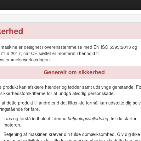
 4000- eller 4010-plæneklipper med rote
kerhed
rsigt
Betjening
Vedligeholdelse
Opbevaring
maskine er designet i overensstemmelse med EN ISO 5395:2013 og
71.4-2017, når CE-sættet er monteret i henhold til
sstemmelseserklæringen.
Generelt om sikkerhed
il brug af professionelle, ansatte operatører i kommercielle anvendels
e produkt kan afskære hænder og fødder samt udslynge genstande. Fø
lfbaner, sportsbaner og kommercielle områder.
d sikkerhedsforskrifterne for at undgå alvorlig personskade.
 ydeevne og korrekt betjening af denne maskine skal du omhyggeli
 af dette produkt til andre end det tiltænkte formål kan udsætte dig sel
se af anvisningerne i betjeningsvejledningen eller manglende g
ingstående for fare.
 sikker driftspraksis, herunder sikkerhedstip og uddannelsesmater
Læs og forstå indholdet i denne
betjeningsvejledning
, før du starter
 eller yderligere oplysninger, bedes du kontakte en autoriseret service
motoren.
1
angiver, hvor model- og serienummeret er placeret på produktet. Skriv
Betjening af maskinen kræver din fulde opmærksomhed. Giv dig ikke 
enummermærkaten (hvis udstyret hermed) med din mobilenhed for 
kast med aktiviteter, der afleder opmærksomheden, da dette kan me