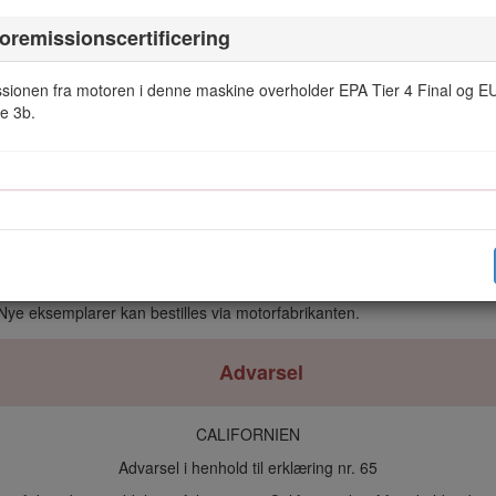
Figur 2
oremissionscertificering
sionen fra motoren i denne maskine overholder EPA Tier 4 Final og E
e 3b.
 fremhæve oplysninger.
Vigtigt
henleder opmærksomheden på særlige m
rligt mærke til.
ktiver. Yderligere oplysninger fås på den separate produktspecifikke 
ource Code Section 4442 eller 4443 at bruge eller betjene denne motor
net med en gnistskærm som defineret i Section 4442, som vedligehold
eholdt til brandforebyggelse.
ormation om U.S. Environmental Protection Agency (EPA) og California
Nye eksemplarer kan bestilles via motorfabrikanten.
Advarsel
CALIFORNIEN
Advarsel i henhold til erklæring nr. 65