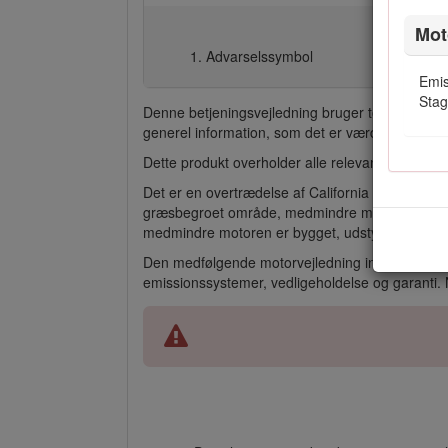
Mot
Advarselssymbol
Emis
Stag
Denne betjeningsvejledning bruger to ord til at
generel information, som det er værd at lægge sæ
Dette produkt overholder alle relevante EU-dire
Det er en overtrædelse af California Public Res
græsbegroet område, medmindre motoren er forsy
medmindre motoren er bygget, udstyret og vedlig
Den medfølgende motorvejledning indeholder inf
emissionssystemer, vedligeholdelse og garanti. 