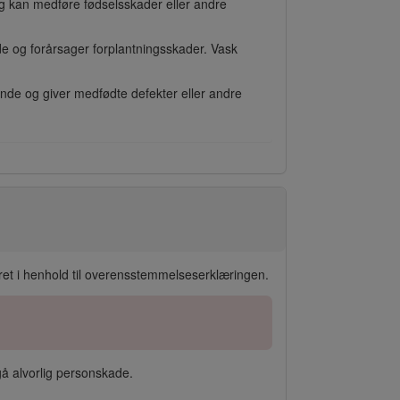
g kan medføre fødselsskader eller andre
de og forårsager forplantningsskader. Vask
ende og giver medfødte defekter eller andre
t i henhold til overensstemmelseserklæringen.
gå alvorlig personskade.