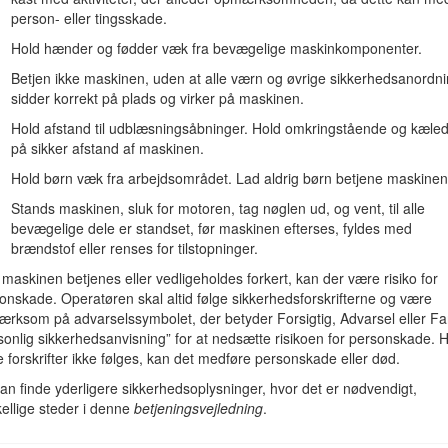
person- eller tingsskade.
Hold hænder og fødder væk fra bevægelige maskinkomponenter.
Betjen ikke maskinen, uden at alle værn og øvrige sikkerhedsanordn
sidder korrekt på plads og virker på maskinen.
Hold afstand til udblæsningsåbninger. Hold omkringstående og kæled
på sikker afstand af maskinen.
Hold børn væk fra arbejdsområdet. Lad aldrig børn betjene maskinen
Stands maskinen, sluk for motoren, tag nøglen ud, og vent, til alle
bevægelige dele er standset, før maskinen efterses, fyldes med
brændstof eller renses for tilstopninger.
Figur 1
 maskinen betjenes eller vedligeholdes forkert, kan der være risiko for
onskade. Operatøren skal altid følge sikkerhedsforskrifterne og være
rksom på advarselssymbolet, der betyder Forsigtig, Advarsel eller Fa
sonlig sikkerhedsanvisning” for at nedsætte risikoen for personskade. H
g giver dig særlige sikkerhedsoplysninger ved hjælp af advarselssymbo
e forskrifter ikke følges, kan det medføre personskade eller død.
u ikke følger de anbefalede forholdsregler.
an finde yderligere sikkerhedsoplysninger, hvor det er nødvendigt,
kellige steder i denne
betjeningsvejledning
.