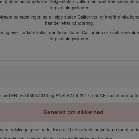
 af dens bestanddele er ifølge staten Californien kræftfremkaldende o
forplantningsskader.
g blysammensætninger, som ifølge staten Californien er kræftfremkalden
hænder efter håndtering.
ing over for kemikalier, der ifølge staten Californien er kræftfremkald
forplantningsskader.
 med EN ISO 5395:2013 og ANSI B71.4-2017, når CE-sættet er montere
Generelt om sikkerhed
amt udslynge genstande. Følg altid sikkerhedsforskrifterne for at und
kte formål kan udsætte dig selv og omkringstående for fare.