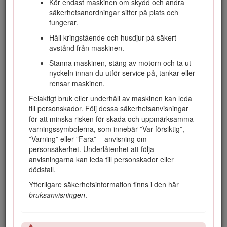
Kör endast maskinen om skydd och andra
säkerhetsanordningar sitter på plats och
fungerar.
Håll kringstående och husdjur på säkert
Figur 1
avstånd från maskinen.
Modell- och serienummer
Stanna maskinen, stäng av motorn och ta ut
nyckeln innan du utför service på, tankar eller
rensar maskinen.
I den här bruksanvisningen anges potentiella risker och alla
säkerhetsmeddelanden har markerats med en
Felaktigt bruk eller underhåll av maskinen kan leda
varningssymbol (Figur
2
), som anger fara som kan leda till
till personskador. Följ dessa säkerhetsanvisningar
allvarliga personskador eller dödsfall om föreskrifterna inte
för att minska risken för skada och uppmärksamma
följs.
varningssymbolerna, som innebär ”Var försiktig”,
”Varning” eller ”Fara” – anvisning om
personsäkerhet. Underlåtenhet att följa
anvisningarna kan leda till personskador eller
dödsfall.
Figur 2
Ytterligare säkerhetsinformation finns i den här
bruksanvisningen
.
Varningssymbol
Två ord används också i den här bruksanvisningen för att