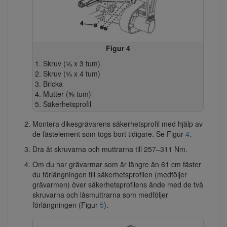
Figur 4
Skruv (⅝ x 3 tum)
Skruv (⅝ x 4 tum)
Bricka
Mutter (⅝ tum)
Säkerhetsprofil
Montera dikesgrävarens säkerhetsprofil med hjälp av
de fästelement som togs bort tidigare. Se Figur
4
.
Dra åt skruvarna och muttrarna till 257–311 Nm.
Om du har grävarmar som är längre än 61 cm fäster
du förlängningen till säkerhetsprofilen (medföljer
grävarmen) över säkerhetsprofilens ände med de två
skruvarna och låsmuttrarna som medföljer
förlängningen (Figur
5
).