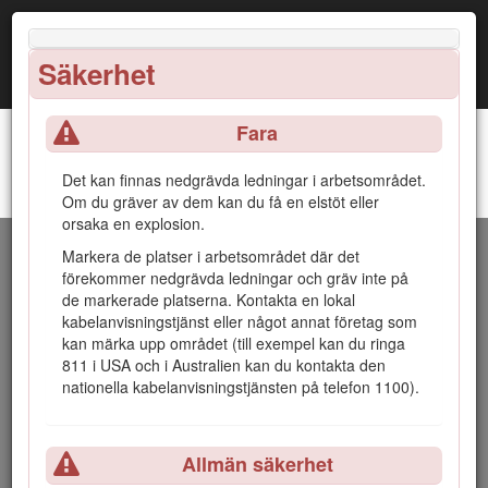
Säkerhet
Fara
Det kan finnas nedgrävda ledningar i arbetsområdet.
Grävhuvud med högt vridmoment och
Introduktion
Om du gräver av dem kan du få en elstöt eller
höghastighetsgrävhuvud
orsaka en explosion.
Dikningshuvudena är utformade för att användas med
Markera de platser i arbetsområdet där det
kompakta verktygshållare. De har ett antal olika grävarmar
förekommer nedgrävda ledningar och gräv inte på
och kedjor för att gräva diken i jord och underlätta
de markerade platserna. Kontakta en lokal
nedgrävning av kablar och rör. De är inte avsedda att
kabelanvisningstjänst eller något annat företag som
användas med hårda material som trä eller betong.
kan märka upp området (till exempel kan du ringa
811 i USA och i Australien kan du kontakta den
Läs den här informationen noga så att du lär dig att använda
nationella kabelanvisningstjänsten på telefon 1100).
och underhålla produkten på rätt sätt, och för att undvika
person- och produktskador. Du är ansvarig för att produkten
används på ett korrekt och säkert sätt.
Allmän säkerhet
Om du behöver utbildningsmaterial för säkerhet och drift,