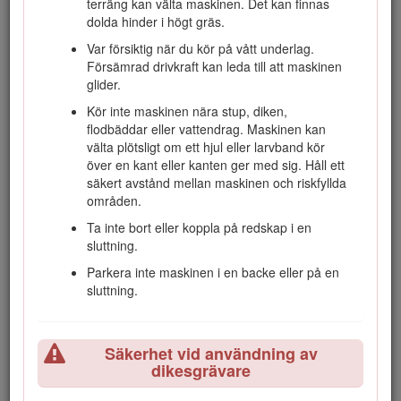
terräng kan välta maskinen. Det kan finnas
Transportläge
.
dolda hinder i högt gräs.
Markera de platser i arbetsområdet där det
Var försiktig när du kör på vått underlag.
förekommer nedgrävda ledningar och andra
Försämrad drivkraft kan leda till att maskinen
föremål och gräv inte på de markerade platserna.
glider.
Läs och förstå innehållet i denna
bruksanvisning
Kör inte maskinen nära stup, diken,
innan du startar motorn.
flodbäddar eller vattendrag. Maskinen kan
välta plötsligt om ett hjul eller larvband kör
Håll koncentrationen helt på maskinen när du
över en kant eller kanten ger med sig. Håll ett
använder den. Låt dig inte distraheras eftersom
säkert avstånd mellan maskinen och riskfyllda
det kan leda till personskador eller skador på
områden.
egendom.
Ta inte bort eller koppla på redskap i en
Låt aldrig barn eller personer som saknar
sluttning.
nödvändig utbildning använda maskinen.
Parkera inte maskinen i en backe eller på en
Håll händer och fötter borta från rörliga delar och
sluttning.
redskap.
Kör endast maskinen om skydd och andra
säkerhetsanordningar sitter på plats och fungerar.
Säkerhet vid användning av
Håll kringstående och husdjur på säkert avstånd
dikesgrävare
från maskinen.