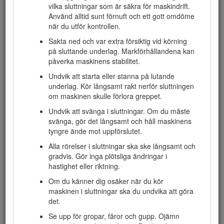
vilka sluttningar som är säkra för maskindrift.
Använd alltid sunt förnuft och ett gott omdöme
Fara
när du utför kontrollen.
Sakta ned och var extra försiktig vid körning
Det kan finnas nedgrävda ledningar i arbetsområdet.
på sluttande underlag. Markförhållandena kan
Om du gräver av dem kan du få en elstöt eller orsaka
påverka maskinens stabilitet.
en explosion.
Undvik att starta eller stanna på lutande
Markera de platser i arbetsområdet där det förekommer
underlag. Kör långsamt rakt nerför sluttningen
nedgrävda ledningar och gräv inte på de markerade
om maskinen skulle förlora greppet.
platserna. Kontakta en lokal kabelanvisningstjänst eller
något annat företag som kan märka upp området (till
Undvik att svänga i sluttningar. Om du måste
exempel kan du ringa 811 i USA och i Australien kan du
svänga, gör det långsamt och håll maskinens
kontakta den nationella kabelanvisningstjänsten på
tyngre ände mot uppförslutet.
telefon 1100).
Alla rörelser i sluttningar ska ske långsamt och
gradvis. Gör inga plötsliga ändringar i
hastighet eller riktning.
Allmän säkerhet
Om du känner dig osäker när du kör
maskinen i sluttningar ska du undvika att göra
Följ alltid alla säkerhetsanvisningar för att förhindra
det.
allvarliga skador eller dödsfall.
Se upp för gropar, fåror och gupp. Ojämn
Håll alltid redskapet nära marken. Se