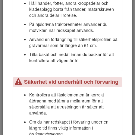
Stanna maskinen, stäng av motorn och ta ut
Håll händer, fötter, andra kroppsdelar och
nyckeln innan du utför service på, tankar eller
klädesplagg borta från tänder, matarskruven
rensar maskinen.
och andra delar i rörelse.
Felaktigt bruk eller underhåll av maskinen kan leda till
På hjuldrivna traktorenheter använder du
personskador. Följ dessa säkerhetsanvisningar för att
motvikten när redskapet används.
minska risken för skada och uppmärksamma
Använd en förlängning till säkerhetsprofilen på
varningssymbolerna, som innebär ”Var försiktig”,
grävarmar som är längre än 61 cm.
”Varning” eller ”Fara” – anvisning om personsäkerhet.
Underlåtenhet att följa anvisningarna kan leda till
Titta bakåt och nedåt innan du backar för att
personskador eller dödsfall.
kontrollera att vägen är fri.
Ytterligare säkerhetsinformation finns i den här
bruksanvisningen
.
Säkerhet vid underhåll och förvaring
Kontrollera att fästelementen är korrekt
Säkerhet i sluttningar
åtdragna med jämna mellanrum för att
säkerställa att utrustningen är säker att
Kör uppför och nedför sluttningar med
använda.
maskinens tunga ände riktad mot
uppförsbacken.
Viktfördelningen förändras
Om du har redskapet i förvaring under en
beroende på vilket redskap som används. Det här
längre tid finns viktig information i
redskapet gör den främre delen av maskinen till
bruksanvisningen
.