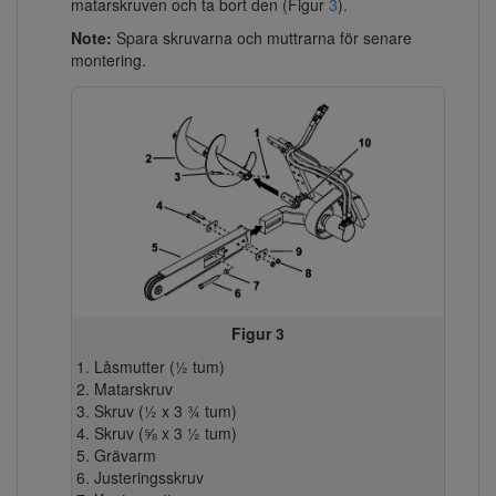
matarskruven och ta bort den (Figur
3
).
Note:
Spara skruvarna och muttrarna för senare
montering.
Figur 3
Låsmutter (½ tum)
Matarskruv
Skruv (½ x 3 ¾ tum)
Skruv (⅝ x 3 ½ tum)
Grävarm
Justeringsskruv