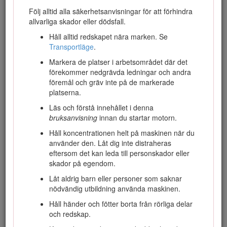
information om tillbehör, hjälp med att hitta en återförsäljare
Följ alltid alla säkerhetsanvisningar för att förhindra
eller om du vill registrera din produkt kan du kontakta Toro
allvarliga skador eller dödsfall.
via www.toro.com/sv-se.
Håll alltid redskapet nära marken. Se
Kontakta en auktoriserad återförsäljare eller Toros
Transportläge
.
kundservice och ha produktens modell- och serienummer till
hands om du har behov av service, Toro originaldelar eller
Markera de platser i arbetsområdet där det
ytterligare information. Figur
1
visar var du finner produktens
förekommer nedgrävda ledningar och andra
modell- och serienummer. Skriv in numren i det tomma
föremål och gräv inte på de markerade
utrymmet.
platserna.
Important: Skanna rutkoden på serienummerdekalen (i
Läs och förstå innehållet i denna
förekommande fall) med en mobil enhet för att få
bruksanvisning
innan du startar motorn.
tillgång till information om garanti, reservdelar och
Håll koncentrationen helt på maskinen när du
annat.
använder den. Låt dig inte distraheras
eftersom det kan leda till personskador eller
skador på egendom.
Låt aldrig barn eller personer som saknar
nödvändig utbildning använda maskinen.
Håll händer och fötter borta från rörliga delar
och redskap.