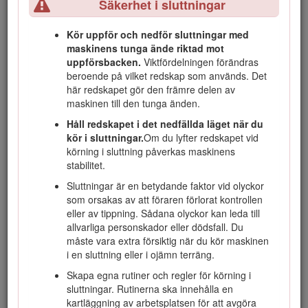
Säkerhet i sluttningar
markera information.
Viktigt
anger speciell teknisk
information och
Observera
anger allmän information värd att
notera.
Kör uppför och nedför sluttningar med
maskinens tunga ände riktad mot
Produkten uppfyller alla relevanta europeiska direktiv. Mer
uppförsbacken.
Viktfördelningen förändras
information finns i produktens separata försäkran om
beroende på vilket redskap som används. Det
överensstämmelse.
här redskapet gör den främre delen av
maskinen till den tunga änden.
Varning
Håll redskapet i det nedfällda läget när du
KALIFORNIEN
kör i sluttningar.
Om du lyfter redskapet vid
körning i sluttning påverkas maskinens
Proposition 65 Varning
stabilitet.
Användning av produkten kan orsaka
Sluttningar är en betydande faktor vid olyckor
kemikalieexponering som av den amerikanska delstaten
som orsakas av att föraren förlorat kontrollen
Kalifornien anses orsaka cancer, fosterskador och
eller av tippning. Sådana olyckor kan leda till
andra fortplantningsskador.
allvarliga personskador eller dödsfall. Du
måste vara extra försiktig när du kör maskinen
i en sluttning eller i ojämn terräng.
Skapa egna rutiner och regler för körning i
Säkerhet
sluttningar. Rutinerna ska innehålla en
kartläggning av arbetsplatsen för att avgöra