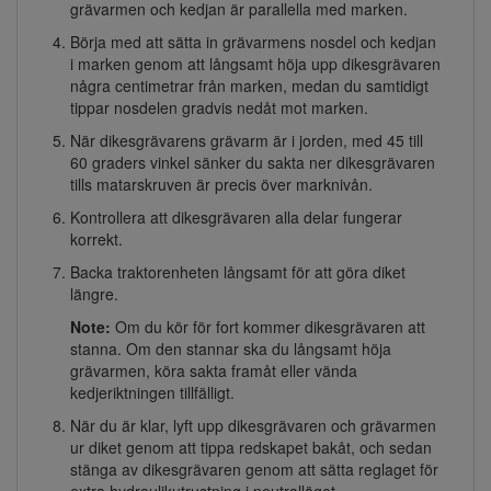
grävarmen och kedjan är parallella med marken.
Börja med att sätta in grävarmens nosdel och kedjan
i marken genom att långsamt höja upp dikesgrävaren
några centimetrar från marken, medan du samtidigt
tippar nosdelen gradvis nedåt mot marken.
När dikesgrävarens grävarm är i jorden, med 45 till
60 graders vinkel sänker du sakta ner dikesgrävaren
tills matarskruven är precis över marknivån.
Kontrollera att dikesgrävaren alla delar fungerar
korrekt.
Backa traktorenheten långsamt för att göra diket
längre.
Note:
Om du kör för fort kommer dikesgrävaren att
stanna. Om den stannar ska du långsamt höja
grävarmen, köra sakta framåt eller vända
kedjeriktningen tillfälligt.
När du är klar, lyft upp dikesgrävaren och grävarmen
ur diket genom att tippa redskapet bakåt, och sedan
stänga av dikesgrävaren genom att sätta reglaget för
extra hydraulikutrustning i neutralläget.