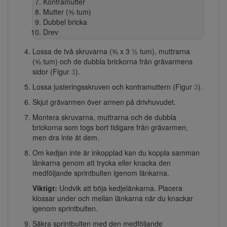
Kontramutter
Mutter (⅝ tum)
Dubbel bricka
Drev
Lossa de två skruvarna (⅝ x 3 ½ tum), muttrarna
(⅝ tum) och de dubbla brickorna från grävarmens
sidor (Figur
3
).
Lossa justeringsskruven och kontramuttern (Figur
3
).
Skjut grävarmen över armen på drivhuvudet.
Montera skruvarna, muttrarna och de dubbla
brickorna som togs bort tidigare från grävarmen,
men dra inte åt dem.
Om kedjan inte är inkopplad kan du koppla samman
länkarna genom att trycka eller knacka den
medföljande sprintbulten igenom länkarna.
Viktigt:
Undvik att böja kedjelänkarna. Placera
klossar under och mellan länkarna när du knackar
igenom sprintbulten.
Säkra sprintbulten med den medföljande