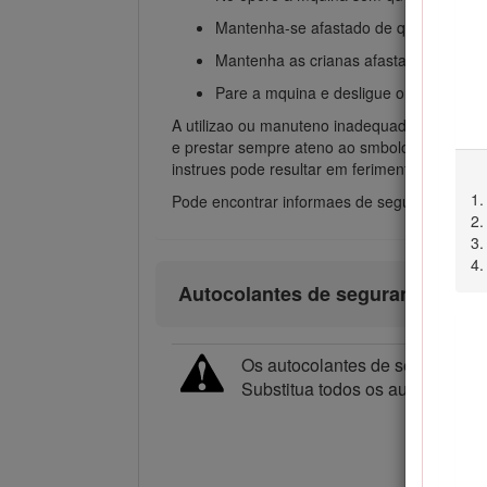
Mantenha-se afastado de qualquer abe
Mantenha as crianas afastadas da rea 
Pare a mquina e desligue o motor antes
A utilizao ou manuteno inadequada desta mqui
e prestar sempre ateno ao smbolo de alerta d
instrues pode resultar em ferimentos pesso
Pode encontrar informaes de segurana adicio
Autocolantes de segurança e de 
Os autocolantes de segurana e i
Substitua todos os autocolantes