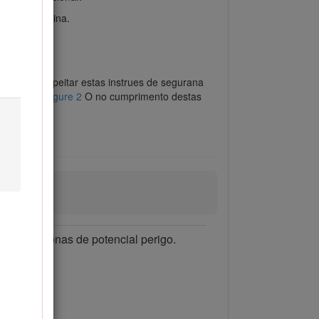
gura da mquina.
, dever respeitar estas instrues de segurana
a pessoal.
Figure 2
O no cumprimento destas
ximo das zonas de potencial perigo.