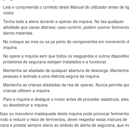
outras ervas ao longo de autoestradas nem para utilizaes agrcolas.
Leia e compreenda o contedo deste
Manual do utilizador
antes de li
esempenho e o funcionamento adequado da mquina, leia atentam
motor.
s de funcionamento ou a inexistncia de formao adequada, a possib
Tenha toda a ateno durante a operao da mquina. No faa qualquer
o seguro, incluindo dicas de segurana e materiais de formao, co
atividade que cause distraes; caso contrrio, podem ocorrer feriment
.com para obter informaes sobre materiais de formao de operao e se
danos materiais.
tante ou para registar o seu produto.
No coloque as mos ou os ps perto de componentes em movimento 
nas Toro ou informaes adicionais, entre em contacto com um distribui
mquina.
onde se encontram os nmeros de srie e modelo do produto. Escreva o
No opere a mquina sem que todos os resguardos e outros dispositiv
 ler o cdigo QR no autocolante do nmero de srie (se equipado) pa
protetores de segurana estejam instalados e a funcionar.
Mantenha-se afastado de qualquer abertura de descarga. Mantenha
pessoas e animais a uma distncia segura da mquina.
Mantenha as crianas afastadas da rea de operao. Nunca permita qu
crianas utilizem a mquina.
Pare a mquina e desligue o motor antes de proceder assistncia, ates
ou desobstruir a mquina.
ilizao ou manuteno inadequada desta mquina pode provocar ferimento
odo a reduzir o risco de ferimentos, dever respeitar estas instrues de
rana e prestar sempre ateno ao smbolo de alerta de segurana, que in