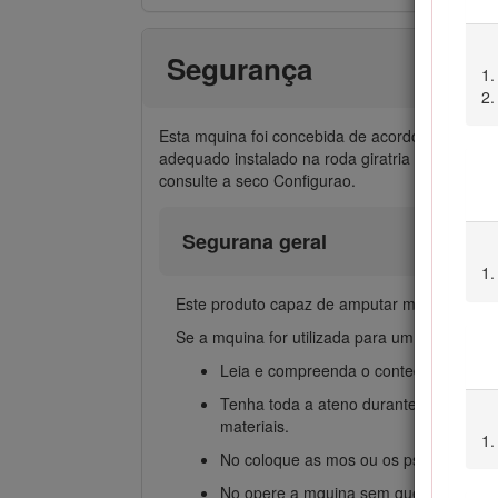
Segurança
Esta mquina foi concebida de acordo com as no
adequado instalado na roda giratria traseira.
consulte a seco Configurao.
Segurana geral
Este produto capaz de amputar mos e ps e pro
Se a mquina for utilizada para um fim diferent
Leia e compreenda o contedo deste
Ma
Tenha toda a ateno durante a operao d
materiais.
No coloque as mos ou os ps perto de
No opere a mquina sem que todos os res