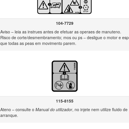
104-7729
93-6686
Aviso – leia as instrues antes de efetuar as operaes de manuteno.
Risco de corte/desmembramento; mos ou ps – desligue o motor e esp
que todas as peas em movimento parem.
93-6681
– mantenha-se afastado de peas mveis.
115-8155
Ateno – consulte o
Manual do utilizador
, no injete nem utilize fluido de
arranque.