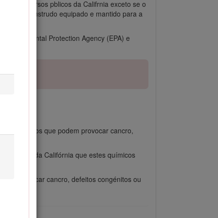
go de recursos pblicos da Califrnia exceto se o
otor for construdo equipado e mantido para a
S Environmental Protection Agency (EPA) e
ontêm químicos que podem provocar cancro,
do Estado da Califórnia que estes químicos
zação.
odem provocar cancro, defeitos congénitos ou