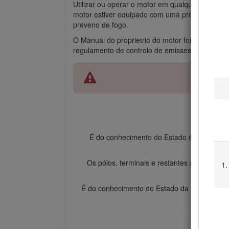
Utilizar ou operar o motor em qualquer terreno 
motor estiver equipado com uma proteo contra 
preveno de fogo.
O Manual do proprietrio do motor fornecido pa
regulamento de controlo de emisses da Califrnia.
É do conhecimento do Estado da Califórni
Os pólos, terminais e restantes acessório
podem
É do conhecimento do Estado da Califórnia q