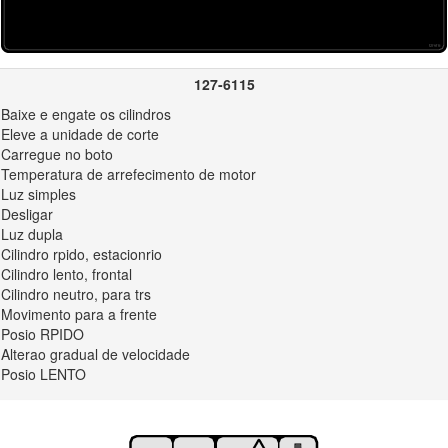
127-6115
Baixe e engate os cilindros
Eleve a unidade de corte
Carregue no boto
Temperatura de arrefecimento de motor
Luz simples
Desligar
Luz dupla
121–9500
Cilindro rpido, estacionrio
Cilindro lento, frontal
Cilindro neutro, para trs
Movimento para a frente
Posio RPIDO
Alterao gradual de velocidade
93-8068
Posio LENTO
s instrues sobre bloqueio e desbloqueio do brao da direo.