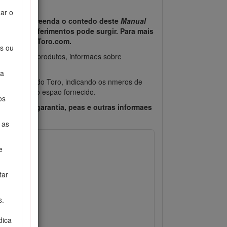
gar o
ente e compreenda o contedo deste
Manual
ilidade de ferimentos pode surgir. Para mais
nsulte www.Toro.com.
os ou
gurana dos produtos, informaes sobre
da
dor autorizado Toro, indicando os nmeros de
s nmeros no espao fornecido.
os
ra aceder garantia, peas e outras informaes
 as
e
tar
s.
dica