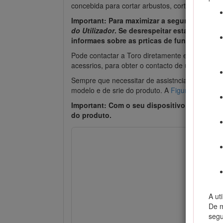
concebida para cortar arbustos, cortar relva e 
Important: Para maximizar a segurana, o d
do Utilizador
. Se desrespeitar estas instrue
informaes sobre as prticas de funcionament
Pode contactar a Toro diretamente em www.Toro
acessrios, para obter o contacto de um represen
Sempre que necessitar de assistncia, peas genu
modelo e de srie do produto. A
Figure 1
mostra 
Important: Com o seu dispositivo mvel, pode
do produto.
A ut
De m
segu