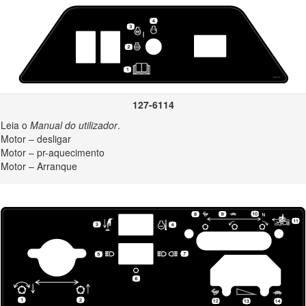
rtura de descarga. Mantenha as pessoas e animais a uma distncia se
de operao. Nunca permita que crianas utilizem a mquina.
 de proceder assistncia, atestar ou desobstruir a mquina.
na pode provocar ferimentos. De modo a reduzir o risco de ferimentos
e segurana, que indica Cuidado, Aviso ou Perigo – instruo de seguran
127-6114
ais ou mesmo em morte.
Leia o
Manual do utilizador
.
nais onde for necessrio ao longo deste
Manual do utilizador
.
Motor – desligar
Motor – pr-aquecimento
Motor – Arranque
instruções
nstrues esto facilmente visveis para o operador e situam-se pr
 danificados ou perdidos.