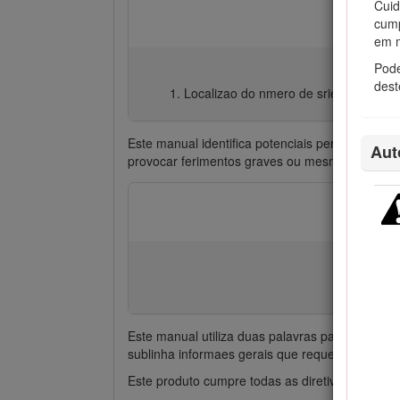
Cuid
cump
em m
Pode
des
Localizao do nmero de srie e modelo
Este manual identifica potenciais perigos e te
Aut
provocar ferimentos graves ou mesmo a morte,
Este manual utiliza duas palavras para destaca
sublinha informaes gerais que requerem especia
Este produto cumpre todas as diretivas europei