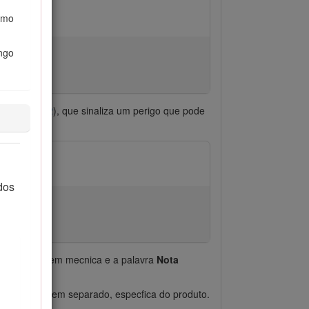
smo
ongo
na (
Figure 2
), que sinaliza um perigo que pode
dos
iais de ordem mecnica e a palavra
Nota
conformidade em separado, especfica do produto.