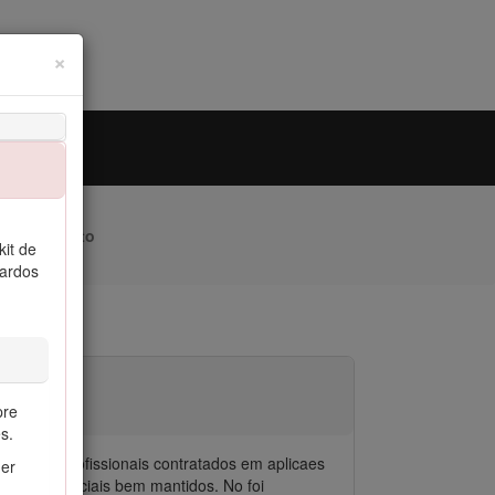
Close
×
250-D
mazenamento
kit de
uardos
pre
s.
peradores profissionais contratados em aplicaes
der
vados comerciais bem mantidos. No foi