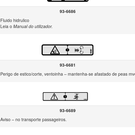
93-6686
Fluido hidrulico
Leia o
Manual do utilizador.
rmas ENISO5395:2013 e ANSIB71.4-2017 quando adicionada carga trase
 necessrio um kit de resguardos adicional para cumprimento da norma
93-6681
Perigo de estico/corte, ventoinha – mantenha-se afastado de peas mv
jetar objetos. Respeite sempre todas as instrues de segurana, de mod
e da sua utilizao prevista, poder pr em perigo o utilizador e outras pes
nual do utilizador
antes de ligar o motor.
a mquina. No faa qualquer atividade que cause distraes; caso contrri
93-6689
Aviso – no transporte passageiros.
 componentes em movimento da mquina.
guardos e outros dispositivos protetores de segurana estejam instala