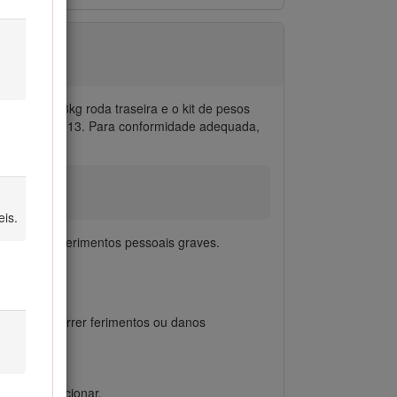
ira de 18kg roda traseira e o kit de pesos
 ENISO5395:2013. Para conformidade adequada,
eis.
o a evitar ferimentos pessoais graves.
soas.
o, podem ocorrer ferimentos ou danos
dos e a funcionar.