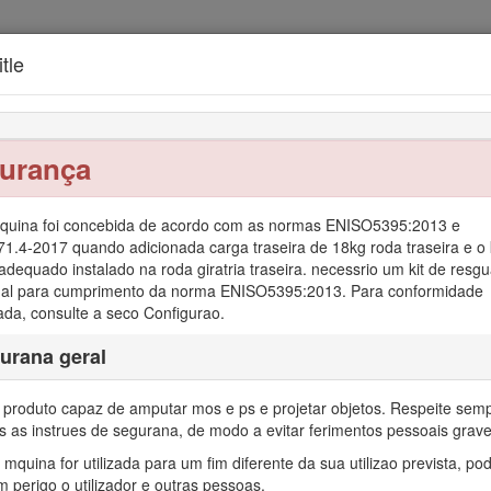
tle
Unidade de trao s 2 rodas Greensmaster® 3
urança
quina foi concebida de acordo com as normas ENISO5395:2013 e
eral do produto
Funcionamento
Manutenção
Ar
1.4-2017 quando adicionada carga traseira de 18kg roda traseira e o 
adequado instalado na roda giratria traseira. necessrio um kit de resg
nal para cumprimento da norma ENISO5395:2013. Para conformidade
da, consulte a seco Configurao.
urana geral
 produto capaz de amputar mos e ps e projetar objetos. Respeite sem
s as instrues de segurana, de modo a evitar ferimentos pessoais grave
rte de utilizador e cilindro de lminas destinada a ser utilizada por o
 mquina for utilizada para um fim diferente da sua utilizao prevista, po
cortar a relva em parques, campos de golfe, campos desportivos e rel
m perigo o utilizador e outras pessoas.