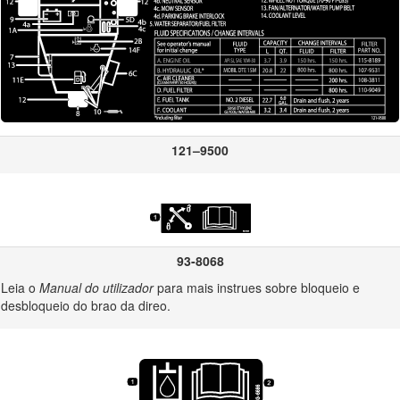
com floresta, arbustos ou relva uma violao da seco 4442 ou 4443 do cdi
chamas, como definido na seco 4442, mantido em boas condies ou o m
ra informaes acerca do sistema de emisses, manuteno e garantia da U
 A substituio pode ser solicitada atravs do fabricante do motor.
Aviso
121–9500
CALIFORNIA
Proposition 65 Warning
a que os gases de escape a alguns dos componentes deste veículo c
defeitos congénitos ou outros problemas reprodutivos.
93-8068
s da bateria contêm chumbo e derivados de chumbo; é do conhecimento 
Leia o
Manual do utilizador
para mais instrues sobre bloqueio e
 provocar cancro e problemas reprodutivos. Lave as mãos após a utili
desbloqueio do brao da direo.
ue a utilização deste produto pode causar exposição a químicos que p
outros problemas reprodutivos.