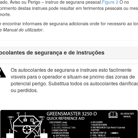
ado, Aviso ou Perigo – instruo de segurana pessoal.
Figure 2
O no
rimento destas instrues pode resultar em ferimentos pessoais ou me
orte.
Figure 1
 encontrar informaes de segurana adicionais onde for necessrio ao l
te
Manual do utilizador
.
m mensagens de segurana identificadas pelo smbolo de alerta de segura
ocolantes de segurança e de instruções
 se no respeitar as precaues recomendadas.
Os autocolantes de segurana e instrues esto facilmente
visveis para o operador e situam-se prximo das zonas de
potencial perigo. Substitua todos os autocolantes danifica
Figure 2
ou perdidos.
Smbolo de alerta de segurana
r informaes. A palavra
Importante
chama a ateno para informaes espec
l ateno.
as relevantes. Para mais informaes, consulte a folha de Declarao de 