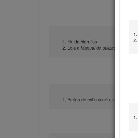
Fluido hidrulico
Leia o
Manual do utilizador.
Perigo de estico/corte, ventoinha 