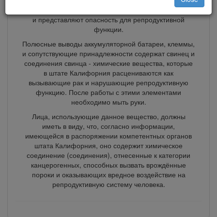
выхлопные газы дизельного двигателя и некоторые
их составляющие вызывают рак, врождённые пороки,
и представляют опасность для репродуктивной
функции.
Полюсные выводы аккумуляторной батареи, клеммы,
и сопутствующие принадлежности содержат свинец и
соединения свинца - химические вещества, которые
в штате Калифорния расцениваются как
вызывающие рак и нарушающие репродуктивную
функцию. После работы с этими элементами
необходимо мыть руки.
Лица, использующие данное вещество, должны
иметь в виду, что, согласно информации,
имеющейся в распоряжении компетентных органов
штата Калифорния, оно содержит химическое
соединение (соединения), отнесенные к категории
канцерогенных, способных вызвать врождённые
пороки и оказывающих вредное воздействие на
репродуктивную систему человека.