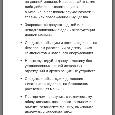
или гибели в случае несоблюдения пользователем
на данной машине. Не совершайте какие-
рекомендуемых мер безопасности.
либо действия, отвлекающие ваше
внимание; в противном случае возможны
травмы или повреждение имущества.
Запрещается допускать детей или
неподготовленных людей к эксплуатации
Рисунок 2
данной машины.
Символ предупреждения об опасности
Следите, чтобы руки и ноги находились на
безопасном расстоянии от движущихся
Для выделения информации в данном руководстве
компонентов и навесного оборудования.
используются два слова.
Внимание
— привлекает
Не эксплуатируйте данную машину без
внимание к специальной информации, относящейся к
установленных на ней исправных
механической части машины, и
Примечание
— выделяет
ограждений и других защитных устройств.
общую информацию, требующую специального
внимания.
Следите, чтобы люди и домашние
животные находились на безопасном
Данное изделие соответствует всем европейским
расстоянии от машины.
директивам; подробные сведения содержатся в
документе «Декларация соответствия» на каждое
Прежде чем приступить к техническому
отдельное изделие.
обслуживанию, дозаправке топливом или
очистке, остановите машину, выключите
Раздел 4442 или 4443 Калифорнийского свода законов по
двигатель и извлеките ключ.
общественным ресурсам запрещает использовать или