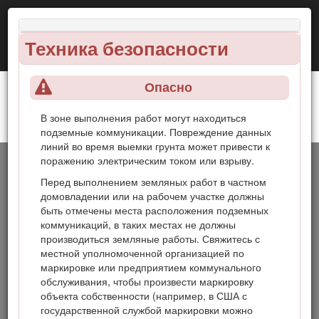
Техника безопасности
Опасно
В зоне выполнения работ могут находиться
Компактный погрузчик с набором рабочих
Введение
подземные коммуникации. Повреждение данных
органов TX 1000
линий во время выемки грунта может привести к
поражению электрическим током или взрыву.
Данная машина представляет собой компактный
погрузчик с набором рабочих органов, предназначенный
Перед выполнением земляных работ в частном
для перемещения грунта и материалов при выполнении
домовладении или на рабочем участке должны
строительных работ и работ по обустройству территории.
быть отмечены места расположения подземных
Он рассчитан на применение различных навесных
коммуникаций, в таких местах не должны
орудий, каждое из которых выполняет специальную
производиться земляные работы. Свяжитесь с
функцию.
местной уполномоченной организацией по
маркировке или предприятием коммунального
Внимательно изучите данное руководство и научитесь
обслуживания, чтобы произвести маркировку
правильно использовать и обслуживать машину, не
объекта собственности (например, в США с
допуская ее повреждения и травмирования персонала.
государственной службой маркировки можно
Вы несете ответственность за правильное и безопасное