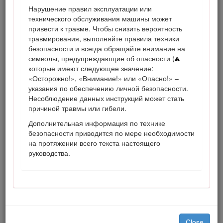
эксплуатировать на землях, покрытых лесом, кустарником
Нарушение правил эксплуатации или
или травой, двигатель без исправного искрогасительного
технического обслуживания машины может
устройства, описанного в разделе 4442 и
привести к травме. Чтобы снизить вероятность
поддерживаемого в надлежащем рабочем состоянии; или
травмирования, выполняйте правила техники
двигатель должен быть изготовлен, оборудован и
безопасности и всегда обращайте внимание на
эксплуатироваться с соблюдением мер по
символы, предупреждающие об опасности (
предотвращению пожара.
которые имеют следующее значение:
«Осторожно!», «Внимание!» или «Опасно!» –
Прилагаемое Руководство владельца двигателя содержит
указания по обеспечению личной безопасности.
информацию о требованиях Агентства по охране
Несоблюдение данных инструкций может стать
окружающей среды США (EPA) и (или) Директивы по
причиной травмы или гибели.
контролю вредных выбросов штата Калифорния,
касающихся систем выхлопа, технического обслуживания
Дополнительная информация по технике
и гарантии. Запасные части можно заказать у
безопасности приводится по мере необходимости
изготовителя двигателя.
на протяжении всего текста настоящего
руководства.
Предупреждение
КАЛИФОРНИЯ
Положение 65, Предупреждение
Согласно законам штата Калифорния считается, что
Close