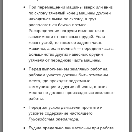
При перемещении машины вверх или вниз
по склону тяжелый конец машины должен
находиться выше по склону, а груз
располагаться близко к земле.
Распределение нагрузки изменяется в
зависимости от навесных орудий. Если
ковш пустой, то тяжелее задняя часть
машины, а если полный — передняя часть.
Большинство других навесных орудий
утяжеляют переднюю часть машины.
Перед выполнением земляных работ на
рабочем участке должны быть отмечены
места, где проходят подземные
Рисунок 1
коммуникации и другие объекты, в таких
местах не должны производиться земляные
Место номера модели и серийного номера
работы.
Перед запуском двигателя прочтите и
В настоящем руководстве приведены потенциальные
усвойте содержание настоящего
опасности и рекомендации по их предотвращению,
Руководства оператора
.
обозначенные символом (Рисунок
2
), который
предупреждает об опасности серьезного травмирования
Будьте предельно внимательны при работе