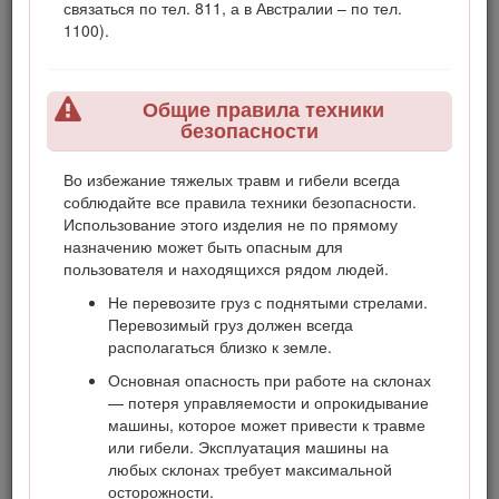
связаться по тел. 811, а в Австралии – по тел.
использование изделия.
1100).
Вы можете напрямую связаться с компанией Toro,
посетив веб-сайт www.Toro.com, для получения
информации о технике безопасности при работе с
Общие правила техники
изделием, обучающих материалов, информации о
безопасности
вспомогательных приспособлениях, для помощи в
поисках дилера или для регистрации изделия.
Во избежание тяжелых травм и гибели всегда
Для выполнения технического обслуживания,
соблюдайте все правила техники безопасности.
приобретения оригинальных запчастей Toro или
Использование этого изделия не по прямому
получения дополнительной информации обращайтесь в
назначению может быть опасным для
сервисный центр официального дилера или в отдел
пользователя и находящихся рядом людей.
технического обслуживания компании Toro. Не забудьте
Не перевозите груз с поднятыми стрелами.
при этом указать модель и серийный номер изделия. На
Перевозимый груз должен всегда
Рисунок
1
показано расположение номера модели и
располагаться близко к земле.
серийного номера. Запишите номера в предусмотренном
для этого месте.
Основная опасность при работе на склонах
— потеря управляемости и опрокидывание
Important: С помощью мобильного устройства вы
машины, которое может привести к травме
можете отсканировать QR-код на табличке с
или гибели. Эксплуатация машины на
серийным номером (при наличии), чтобы получить
любых склонах требует максимальной
информацию по гарантии и запчастям, а также другие
осторожности.
сведения об изделии.