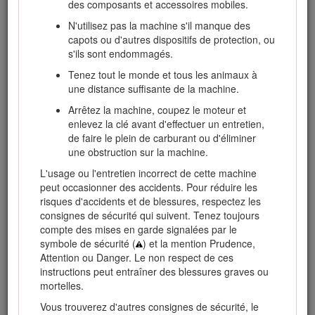
des composants et accessoires mobiles.
N'utilisez pas la machine s'il manque des
Ce manuel utilise deux termes pour faire passer des
capots ou d'autres dispositifs de protection, ou
renseignements essentiels.
Important
, pour attirer l'attention
s'ils sont endommagés.
sur des renseignements mécaniques spécifiques et
Remarque
, pour insister sur des renseignements d'ordre
Tenez tout le monde et tous les animaux à
général méritant une attention particulière.
une distance suffisante de la machine.
Ce produit est conforme à toutes les directives européennes
Arrêtez la machine, coupez le moteur et
pertinentes. Pour plus de renseignements, reportez-vous à
enlevez la clé avant d'effectuer un entretien,
la Déclaration de conformité spécifique du produit fournie
de faire le plein de carburant ou d'éliminer
séparément.
une obstruction sur la machine.
Vous commettez une infraction à la section 4442 ou 4443 du
L'usage ou l'entretien incorrect de cette machine
Code des ressources publiques de Californie si vous utilisez
peut occasionner des accidents. Pour réduire les
cette machine dans une zone boisée, broussailleuse ou
risques d'accidents et de blessures, respectez les
recouverte d'herbe à moins d'équiper le moteur d'un pare-
consignes de sécurité qui suivent. Tenez toujours
étincelles, tel que défini à la section 4442, maintenu en bon
compte des mises en garde signalées par le
état de marche, ou à moins de construire, équiper et
symbole de sécurité (
) et la mention Prudence,
entretenir le moteur de manière à prévenir les incendies.
Attention ou Danger. Le non respect de ces
instructions peut entraîner des blessures graves ou
Le Manuel du propriétaire du moteur ci-joint est fourni à titre
mortelles.
informatif concernant la réglementation de l'Agence
américaine pour la protection de l'environnement (EPA) et la
Vous trouverez d'autres consignes de sécurité, le