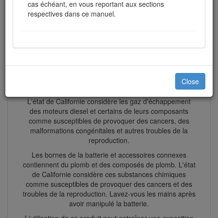
réglementation antipollution de l'état de Californie relative
cas échéant, en vous reportant aux sections
aux systèmes antipollution, à leur entretien et à leur
respectives dans ce manuel.
garantie. Vous pouvez vous en procurer un nouvel
exemplaire en vous adressant au constructeur du moteur.
Attention
CALIFORNIE
Close
Proposition 65 - Avertissement
L'état de Californie considère les gaz d'échappement
des moteurs diesel et certains de leurs composants
comme susceptibles de provoquer des cancers, des
malformations congénitales et autres troubles de la
reproduction.
Les bornes de la batterie et accessoires connexes
contiennent du plomb et des composés de plomb. L'état
de Californie considère ces substances chimiques
comme susceptibles de provoquer des cancers et des
troubles de la reproduction. Lavez-vous les mains après
avoir manipulé la batterie.