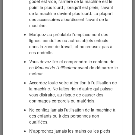
godet est vide, l'arrière de la machine est le
point le plus lourd ; lorsqu'il est plein, l'avant
de la machine devient plus lourd. La plupart
des accessoires alourdissent l'avant de la
machine.
Marquez au préalable l'emplacement des
lignes, conduites ou autres objets enfouis
Figure 1
dans la zone de travail, et ne creusez pas à
ces endroits.
Emplacement des numéros de modèle et de série
Vous devez lire et comprendre le contenu de
ce
Manuel de l'utilisateur
avant de démarrer le
Les mises en garde de ce manuel soulignent des dangers
moteur.
potentiels et sont signalées par le symbole de sécurité
(Figure
2
), qui indique un danger pouvant entraîner des
Accordez toute votre attention à l'utilisation de
blessures graves ou mortelles si les précautions
la machine. Ne faites rien d’autre qui puisse
recommandées ne sont pas respectées.
vous distraire, au risque de causer des
dommages corporels ou matériels.
Ne confiez jamais l'utilisation de la machine à
des enfants ou à des personnes non
qualifiées.
Figure 2
N'approchez jamais les mains ou les pieds
Symbole de sécurité