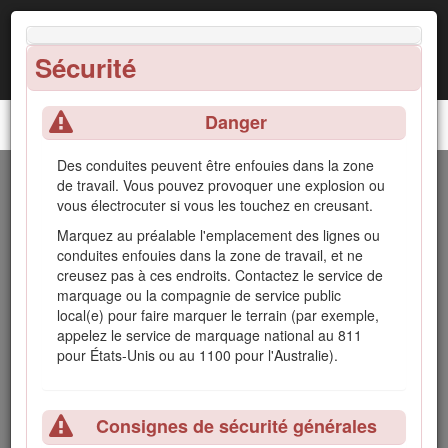
Sécurité
Danger
Porte-outil compact TX 1000
Des conduites peuvent être enfouies dans la zone
Introduction
de travail. Vous pouvez provoquer une explosion ou
vous électrocuter si vous les touchez en creusant.
Cette machine est un porte-outil compact prévu pour
Marquez au préalable l'emplacement des lignes ou
transporter la terre et les autres matériaux utilisés pour les
conduites enfouies dans la zone de travail, et ne
travaux de paysagement et de construction. Elle est conçue
creusez pas à ces endroits. Contactez le service de
pour fonctionner avec un large choix d'outils spécialisés.
marquage ou la compagnie de service public
local(e) pour faire marquer le terrain (par exemple,
Lisez attentivement cette notice pour apprendre à utiliser et
appelez le service de marquage national au 811
entretenir correctement votre produit, et éviter de
pour États-Unis ou au 1100 pour l'Australie).
l'endommager ou de vous blesser. Vous êtes responsable de
l'utilisation sûre et correcte du produit.
Vous pouvez contacter Toro directement sur www.Toro.com
Consignes de sécurité générales
pour tout document de formation à la sécurité et à l'utilisation