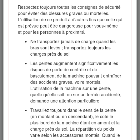
des produits, pour tout renseignement concernant un produit
Respectez toujours toutes les consignes de sécurité
ou un accessoire, pour obtenir l'adresse des
pour éviter des blessures graves ou mortelles.
concessionnaires ou pour enregistrer votre produit.
L'utilisation de ce produit à d'autres fins que celle qui
Pour obtenir des prestations de service, des pièces Toro
est prévue peut être dangereuse pour vous-même
d'origine ou des renseignements complémentaires,
et pour les personnes à proximité.
munissez-vous des numéros de modèle et de série du
Ne transportez jamais de charge quand les
produit et contactez un concessionnaire-réparateur agréé ou
bras sont levés ; transportez toujours les
le service client Toro. La Figure
1
indique l'emplacement des
charges près du sol.
numéros de modèle et de série sur le produit. Inscrivez les
numéros dans l'espace réservé à cet effet.
Les pentes augmentent significativement les
risques de perte de contrôle et de
Important: Avec votre appareil mobile, vous pouvez
basculement de la machine pouvant entraîner
scanner le code QR sur l'autocollant du numéro de série
des accidents graves, voire mortels.
(le cas échéant) afin d'accéder aux informations sur la
L'utilisation de la machine sur une pente,
garantie, les pièces détachées et autres renseignements
quelle qu'elle soit, ou sur un terrain accidenté,
sur le produit.
demande une attention particulière.
Travaillez toujours dans le sens de la pente
(en montant ou en descendant), le côté le
plus lourd de la machine étant en amont et la
charge près du sol. La répartition du poids
varie selon les accessoires montés. Quand le