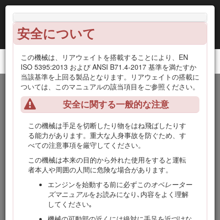
安全について
この機械は、リアウェイトを搭載することにより、EN
Reelmaster® 5610 トラクションユニット用
ISO 5395:2013 および ANSI B71.4-2017 基準を満たすか
当該基準を上回る製品となります。リアウェイトの搭載に
ついては、このマニュアルの該当項目をご参照ください。
はじめに
安全に関する一般的な注意
この機械は回転刃を使用するリール式乗用芝刈り機であり、
そのような業務に従事するプロのオペレータが運転操作する
この機械は手足を切断したり物をはね飛ばしたりす
ことを前提として製造されています。この製品は、適切な管
る能力があります。重大な人身事故を防ぐため、す
理を受けている芝生の刈り込みに使用することを主たる目的
べての注意事項を厳守してください。
とする機械です。
この機械は本来の目的から外れた使用をすると運転
Important: この機械に本来の性能を発揮させ安全にお使いい
者本人や周囲の人間に危険な場合があります。
ただくために、この
オペレーターズマニュアル
に記載されて
エンジンを始動する前に必ずこの
オペレーター
いる内容を十分にご理解ください。適切な講習を受けなかっ
ズマニュアル
をお読みになり､内容をよく理解
たり、正しい操作方法を守らなかったりすると、けがをする
してください｡
恐れがあります。安全な運転操作や安全確保のためのヒント
などについて、より詳しい情報はこちらへ：
機械の可動部の近くには絶対に手足を近づけな