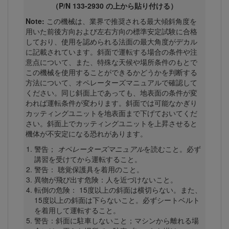
（P/N 133-2930 の上から貼り付ける）
Note:
この機械は、業界で推奨される最大傾斜角度を
用いた前後方向および左右方向の標準安定試験に合格
しており、使用を認められる法面の最大角度がデカル
に記載されています。斜面で運転する場合の条件や注
意点について、また、特殊な天候や場所条件のもとで
この機械を使用することができるかどうかを判断する
方法について、オペレーターズマニュアルで確認して
ください。同じ斜面上であっても、地表面の条件が変
われば運転条件が変わります。斜面では可能なかぎり
カッティングユニットを地表面まで下げておいてくだ
さい。斜面上でカッティングユニットを上昇させると
機体が不安定になる恐れがあります。
警告；
オペレーターズマニュアル
を読むこと。必ず
講習を受けてから運転すること。
警告： 聴覚保護具を着用のこと。
異物が飛び出す危険：人を近づけないこと。
転倒の危険： 15度以上の斜面は横切らない。また、
15度以上の斜面は下らないこと。必ずシートベルト
を着用して運転すること。
警告：斜面に駐車しないこと；マシンから離れる場