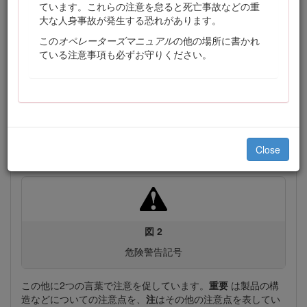
ています。これらの注意を怠ると死亡事故などの重
大な人身事故が発生する恐れがあります。
この
オペレーターズマニュアル
の他の場所に書かれ
ている注意事項も必ずお守りください。
図 1
銘板取り付け位置
この説明書では、危険についての注意を促すための警告記号
（図
2
）を使用しております。これらは死亡事故を含む重大
な人身事故を防止するための注意ですから、必ずお守りくだ
Close
さい。
図 2
危険警告記号
この他に2つの言葉で注意を促しています。
重要
は製品の構
造などについての注意点を、
注
はその他の注意点を表してい