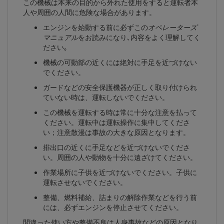
この機械は本来の目的から外れた使用をすると運転者本
人や周囲の人間に危険な場合があります。
エンジンを始動する前に必ずこの
オペレーターズ
マニュアル
をお読みになり､内容をよく理解してく
ださい｡
機械の可動部の近くには絶対に手足を近づけない
でください。
ガードなどの安全保護機器が正しく取り付けられ
ていない時は、運転しないでください。
この機械を運転する時は常に十分な注意を払って
ください。運転中は運転操作に集中してくださ
い；注意散漫は事故の大きな原因となります。
排出口の近くに手足などを近づけないでくださ
い。周囲の人や動物を十分に遠ざけてください。
作業場所に子供を近づけないでください。子供に
運転させないでください。
整備、燃料補給、詰まりの解除作業などを行う前
には、必ずエンジンを停止させてください。
間違った使い方や整備不良は人身事故などの原因となり