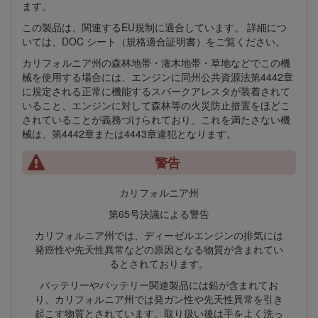
ます。
この製品は、関連するEU規制に適合しています。 詳細につ
いては、DOC シート（規格適合証明書）をご覧ください。
カリフォルニア州の森林地帯・潅木地帯・草地などでこの機
械を使用する場合には、エンジンに同州公共資源法第4442章
に規定される正常に機能するスパークアレスタが装着されて
いること、エンジンに対して森林等の火災防止措置をほどこ
されていることが義務づけられており、これを満たさない機
械は、第4442章または4443章違犯となります。
警告
カリフォルニア州
第65号決議による警告
カリフォルニア州では、ディーゼルエンジンの排気には
発癌性や先天性異常などの原因となる物質が含まれてい
るとされております。
バッテリーやバッテリー関連製品には鉛が含まれてお
り、カリフォルニア州では発ガン性や先天性異常を引き
起こす物質とされています。取り扱い後は手をよく洗っ