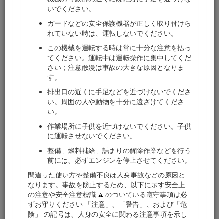
www.Toro.com。
いでください。
弊社のウェブサイト www.Toro.com で安全講習や運転講習の
ガードなどの安全保護機器が正しく取り付けら
狩猟、アクセサリ情報の閲覧、代理店についての情報閲覧、
れていない時は、運転しないでください。
お買い上げ製品の登録などを行っていただくことができま
この機械を運転する時は常に十分な注意を払っ
す。
てください。運転中は運転操作に集中してくだ
整備について、また純正部品についてなど、分からないこと
さい；注意散漫は事故の大きな原因となりま
はお気軽に弊社代理店またはカスタマーサービスにおたずね
す。
ください。お問い合わせの際には、必ず製品のモデル番号と
排出口の近くに手足などを近づけないでくださ
シリアル番号をお知らせください。図
1
にモデル番号とシリ
い。周囲の人や動物を十分に遠ざけてくださ
アル番号を刻印した銘板の取り付け位置を示します。いまの
い。
うちに番号をメモしておきましょう。
作業場所に子供を近づけないでください。子供
Important: シリアル番号デカルに QR コードがついている場
に運転させないでください。
合は、スマートフォンやタブレットでスキャンすると、製品
保証、パーツその他の製品情報にアクセスできます。
整備、燃料補給、詰まりの解除作業などを行う
前には、必ずエンジンを停止させてください。
間違った使い方や整備不良は人身事故などの原因と
なります。事故を防止するため、以下に示す安全上
の注意や安全注意標識
のついている遵守事項は必
ずお守りください 「注意」、「警告」、および「危
険」 の記号は、人身の安全に関わる注意事項を示し