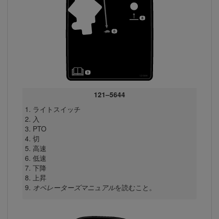
121–5644
ライトスイッチ
入
PTO
切
高速
低速
下降
上昇
オペレーターズマニュアル
を読むこと。