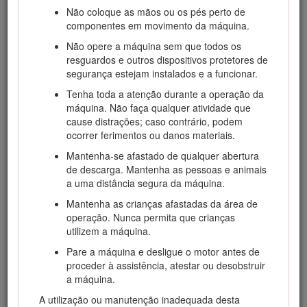
Para mais informações sobre as práticas de
Não coloque as mãos ou os pés perto de
funcionamento seguro, incluindo dicas de segurança e
componentes em movimento da máquina.
materiais de formação, consulte www.Toro.com.
Não opere a máquina sem que todos os
Pode contactar a Toro diretamente em www.Toro.com para
resguardos e outros dispositivos protetores de
obter informações sobre materiais de formação de operação
segurança estejam instalados e a funcionar.
e segurança dos produtos, informações sobre acessórios,
Tenha toda a atenção durante a operação da
para obter o contacto de um representante ou para registar
máquina. Não faça qualquer atividade que
o seu produto.
cause distrações; caso contrário, podem
Sempre que necessitar de assistência, peças genuínas Toro
ocorrer ferimentos ou danos materiais.
ou informações adicionais, entre em contacto com um
Mantenha-se afastado de qualquer abertura
representante de assistência autorizado ou com a
de descarga. Mantenha as pessoas e animais
assistência ao cliente Toro, indicando os números de série e
a uma distância segura da máquina.
modelo do produto. A Figura
1
mostra onde se encontram
os números de série e modelo do produto. Escreva os
Mantenha as crianças afastadas da área de
números no espaço fornecido.
operação. Nunca permita que crianças
utilizem a máquina.
Important: Com o seu dispositivo móvel, pode ler o
código QR (se equipado) no autocolante do número de
Pare a máquina e desligue o motor antes de
série para aceder à garantia, peças e outras
proceder à assistência, atestar ou desobstruir
informações do produto.
a máquina.
A utilização ou manutenção inadequada desta