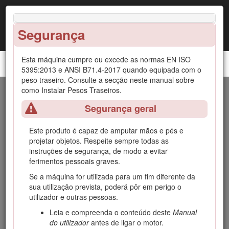
Segurança
Esta máquina cumpre ou excede as normas EN ISO
Unidade de tração Reelmaster® 5610
5395:2013 e ANSI B71.4-2017 quando equipada com o
peso traseiro. Consulte a secção neste manual sobre
como Instalar Pesos Traseiros.
Introdução
Segurança geral
Esta máquina é um cortador de relva com transporte de
utilizador e cilindro de lâminas destinada a ser utilizada por
Este produto é capaz de amputar mãos e pés e
operadores profissionais contratados em aplicações
projetar objetos. Respeite sempre todas as
comerciais. Foi principalmente concebido para o corte de
instruções de segurança, de modo a evitar
relva em relvados bem mantidos.
ferimentos pessoais graves.
Important: Para maximizar a segurança, o desempenho
Se a máquina for utilizada para um fim diferente da
e o funcionamento adequado da máquina, leia
sua utilização prevista, poderá pôr em perigo o
atentamente e compreenda o conteúdo deste
Manual
utilizador e outras pessoas.
do Utilizador
. Se desrespeitar estas instruções de
Leia e compreenda o conteúdo deste
Manual
funcionamento ou a inexistência de formação
do utilizador
antes de ligar o motor.
adequada, a possibilidade de ferimentos pode surgir.