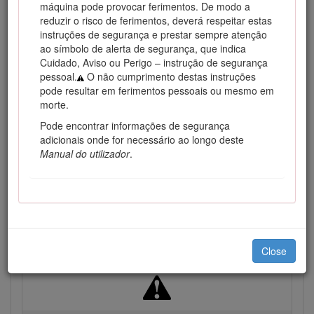
máquina pode provocar ferimentos. De modo a
reduzir o risco de ferimentos, deverá respeitar estas
instruções de segurança e prestar sempre atenção
ao símbolo de alerta de segurança, que indica
Cuidado, Aviso ou Perigo – instrução de segurança
pessoal.
O não cumprimento destas instruções
pode resultar em ferimentos pessoais ou mesmo em
morte.
Pode encontrar informações de segurança
Figura 1
adicionais onde for necessário ao longo deste
Manual do utilizador
.
Localização dos números de modelo e de série
Este manual identifica potenciais perigos e tem mensagens
de segurança identificadas pelo símbolo de alerta de
segurança (Figura
2
), que sinaliza um perigo que pode
provocar ferimentos graves ou mesmo a morte, se não
respeitar as precauções recomendadas.
Close