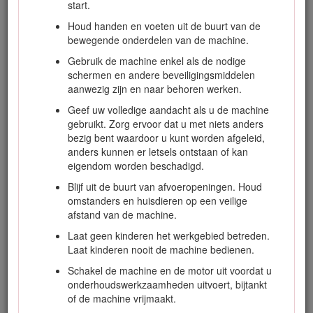
start.
veilige bediening, inclusief veiligheidstips en
trainingsmaterialen.
Houd handen en voeten uit de buurt van de
bewegende onderdelen van de machine.
Neem rechtstreeks contact op met Toro via www.toro.com
voor trainingsmaterialen over productveiligheid en -
Gebruik de machine enkel als de nodige
bediening, informatie over accessoires, om een verdeler te
schermen en andere beveiligingsmiddelen
zoeken of om uw product rechtstreeks te registreren.
aanwezig zijn en naar behoren werken.
Als u service, originele Toro onderdelen of aanvullende
Geef uw volledige aandacht als u de machine
informatie nodig hebt, kunt u contact opnemen met een
gebruikt. Zorg ervoor dat u met niets anders
erkende servicedealer of met de klantenservice van Toro. U
bezig bent waardoor u kunt worden afgeleid,
dient hierbij altijd het modelnummer en het serienummer van
anders kunnen er letsels ontstaan of kan
het product te vermelden. De locatie van het plaatje met het
eigendom worden beschadigd.
modelnummer en het serienummer van het product is
Blijf uit de buurt van afvoeropeningen. Houd
aangegeven op Figuur
1
. U kunt de nummers noteren in de
omstanders en huisdieren op een veilige
ruimte hieronder.
afstand van de machine.
Important: U kunt met uw mobiel apparaat de QR-code
Laat geen kinderen het werkgebied betreden.
(indien aanwezig) op het plaatje met het serienummer
Laat kinderen nooit de machine bedienen.
scannen om toegang te krijgen tot de garantie,
onderdelen en andere productinformatie.
Schakel de machine en de motor uit voordat u
onderhoudswerkzaamheden uitvoert, bijtankt
of de machine vrijmaakt.