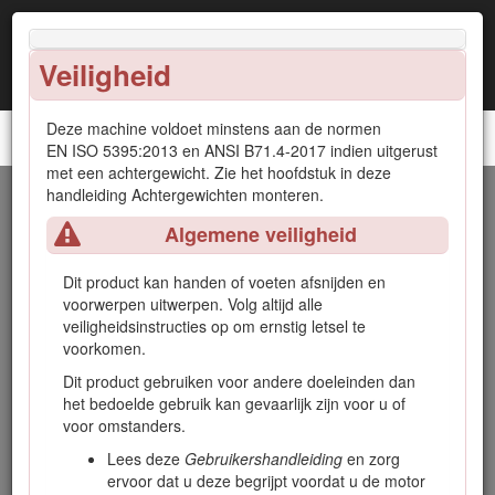
Veiligheid
Deze machine voldoet minstens aan de normen
Reelmaster® 5610 tractie-eenheid
EN ISO 5395:2013 en ANSI B71.4-2017 indien uitgerust
met een achtergewicht. Zie het hoofdstuk in deze
handleiding Achtergewichten monteren.
Inleiding
Algemene veiligheid
Deze machine is een zitmaaier met messenkooi bedoeld
voor gebruik door professionele bestuurders in commerciële
Dit product kan handen of voeten afsnijden en
toepassingen. De machine is voornamelijk ontworpen voor
voorwerpen uitwerpen. Volg altijd alle
het maaien van gras op goed onderhouden gazons.
veiligheidsinstructies op om ernstig letsel te
voorkomen.
Important: Om de veiligheid en de prestaties van deze
machine te optimaliseren en een juist gebruik ervan te
Dit product gebruiken voor andere doeleinden dan
garanderen, moet u de inhoud van deze
het bedoelde gebruik kan gevaarlijk zijn voor u of
Gebruikershandleiding
zorgvuldig lezen en volledig
voor omstanders.
begrijpen. Als u nalaat deze bedieningsinstructies op te
Lees deze
Gebruikershandleiding
en zorg
volgen of geen goede training krijgt, kan dit leiden tot
ervoor dat u deze begrijpt voordat u de motor
letsel. Ga naar www.Toro.com voor meer informatie over