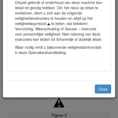
Onjuist gebruik of onderhoud van deze machine kan
letsel tot gevolg hebben. Om het risico op letsel te
verkleinen, dient u zich aan de volgende
veiligheidsinstructies te houden en altijd op het
veiligheidssymbool
te letten, dat betekent
Voorzichtig, Waarschuwing of Gevaar – instructie
voor persoonlijke veiligheid. Niet-naleving van deze
instructies kan leiden tot lichamelijk of dodelijk letsel.
Figuur 1
Waar nodig vindt u bijkomende veiligheidsinformatie
in deze
Gebruikershandleiding
.
Plaats van modelnummer en serienummer
Deze handleiding wijst u op mogelijke gevaren en bevat
veiligheidswaarschuwingen die u kunt herkennen aan het
waarschuwingspictogram (Figuur
2
), dat wijst op een gevaar
dat ernstig letsel of de dood kan veroorzaken indien u nalaat
de voorgeschreven maatregelen te treffen.
Close
Figuur 2