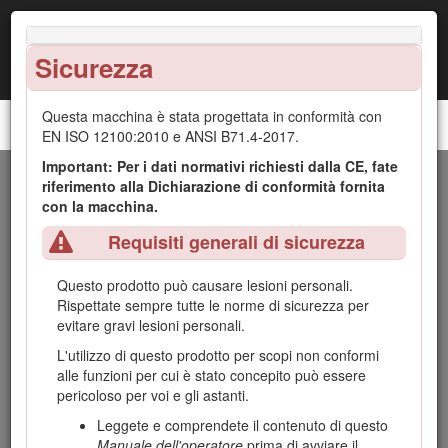
Sicurezza
Questa macchina è stata progettata in conformità con
Rullo per green GreensPro™ 1260
EN ISO 12100:2010 e ANSI B71.4-2017.
Important: Per i dati normativi richiesti dalla CE, fate
Introduzione
riferimento alla Dichiarazione di conformità fornita
con la macchina.
Questa è una macchina dotata di postazione per l'operatore
Requisiti generali di sicurezza
e rullo per green, pensata per essere utilizzata da
professionisti e operatori del verde in applicazioni
Questo prodotto può causare lesioni personali.
commerciali. È stata concepita innanzitutto per tagliare
Rispettate sempre tutte le norme di sicurezza per
green, campi da tennis e altri tappeti erbosi delicati in parchi,
evitare gravi lesioni personali.
campi da golf, campi sportivi e aree verdi commerciali ben
tenuti.
L'utilizzo di questo prodotto per scopi non conformi
alle funzioni per cui è stato concepito può essere
Leggete attentamente il presente manuale al fine di utilizzare
pericoloso per voi e gli astanti.
e mantenere correttamente il prodotto ed evitare infortuni e
danni. Voi siete responsabili del corretto utilizzo del prodotto,
Leggete e comprendete il contenuto di questo
all'insegna della sicurezza.
Manuale dell'operatore
prima di avviare il