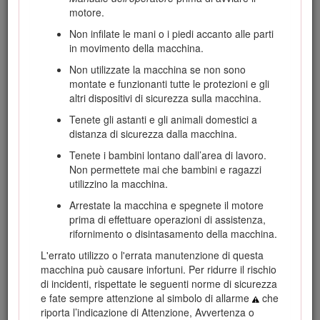
motore.
Visitate www.Toro.com per maggiori informazioni, compresi
suggerimenti sulla sicurezza, materiali di formazione,
Non infilate le mani o i piedi accanto alle parti
informazioni sugli accessori, assistenza per trovare un
in movimento della macchina.
rivenditore o per registrare il vostro prodotto.
Non utilizzate la macchina se non sono
Per assistenza, ricambi originali Toro o ulteriori informazioni,
montate e funzionanti tutte le protezioni e gli
rivolgetevi a un Distributore Toro autorizzato o ad un Centro
altri dispositivi di sicurezza sulla macchina.
Assistenza Toro ed abbiate sempre a portata di mano il
Tenete gli astanti e gli animali domestici a
numero del modello ed il numero di serie del prodotto.
distanza di sicurezza dalla macchina.
Figura
1
indica la posizione del numero del modello e del
numero di serie sul prodotto. Scrivete i numeri negli spazi
Tenete i bambini lontano dall’area di lavoro.
previsti.
Non permettete mai che bambini e ragazzi
utilizzino la macchina.
Arrestate la macchina e spegnete il motore
prima di effettuare operazioni di assistenza,
rifornimento o disintasamento della macchina.
L'errato utilizzo o l'errata manutenzione di questa
macchina può causare infortuni. Per ridurre il rischio
di incidenti, rispettate le seguenti norme di sicurezza
e fate sempre attenzione al simbolo di allarme
che
riporta l’indicazione di Attenzione, Avvertenza o
Figura 1