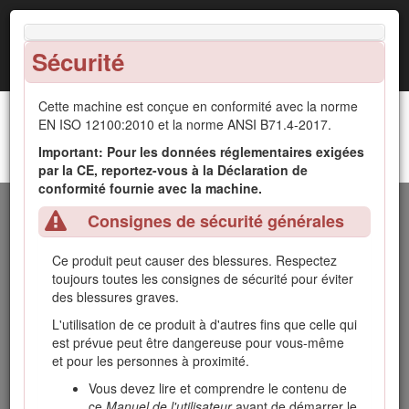
Sécurité
Cette machine est conçue en conformité avec la norme
EN ISO 12100:2010 et la norme ANSI B71.4-2017.
Important: Pour les données réglementaires exigées
Rouleau aplanisseur pour greens GreensPro™
Introduction
par la CE, reportez-vous à la Déclaration de
1260
conformité fournie avec la machine.
Cette machine est un rouleau aplanisseur pour greens
Consignes de sécurité générales
autoporté prévu pour les utilisateurs professionnels
employés à des applications commerciales. Il est
Ce produit peut causer des blessures. Respectez
principalement conçu pour aplanir les greens, les cours de
toujours toutes les consignes de sécurité pour éviter
tennis et autres surfaces gazonnées délicates dans les
des blessures graves.
parcs, les terrains de golf, les terrains de sports et les
espaces verts commerciaux.
L'utilisation de ce produit à d'autres fins que celle qui
est prévue peut être dangereuse pour vous-même
Lisez attentivement cette notice pour apprendre à utiliser et
et pour les personnes à proximité.
entretenir correctement votre produit, et éviter de
l'endommager ou de vous blesser. Vous êtes responsable de
Vous devez lire et comprendre le contenu de
l'utilisation sûre et correcte du produit.
ce
Manuel de l'utilisateur
avant de démarrer le