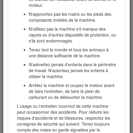
moteur.
Pour plus d’informations, y compris des conseils de sécurité,
des documents de formation, des renseignements
N'approchez pas les mains ou les pieds des
concernant un accessoire, pour obtenir l'adresse d'un
composants mobiles de la machine.
concessionnaire ou pour enregistrer votre produit, rendez-
N'utilisez pas la machine s'il manque des
vous sur www.Toro.com.
capots ou d'autres dispositifs de protection, ou
Pour obtenir des prestations de service, des pièces Toro
s'ils sont endommagés.
d'origine ou des renseignements complémentaires,
Tenez tout le monde et tous les animaux à
munissez-vous des numéros de modèle et de série du
une distance suffisante de la machine.
produit et contactez un concessionnaire-réparateur agréé ou
le service client Toro. La Figure
1
indique l'emplacement des
N'admettez jamais d'enfants dans le périmètre
numéros de modèle et de série sur le produit. Inscrivez les
de travail. N'autorisez jamais les enfants à
numéros dans l'espace réservé à cet effet.
utiliser la machine.
Arrêtez la machine et coupez le moteur avant
de faire l'entretien, de faire le plein de
carburant ou de déboucher la machine.
L'usage ou l'entretien incorrect de cette machine
peut occasionner des accidents. Pour réduire les
risques d'accidents et de blessures, respectez les
consignes de sécurité qui suivent. Tenez toujours
compte des mises en garde signalées par le