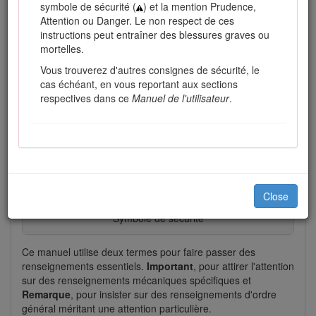
symbole de sécurité (
) et la mention Prudence,
Figure 1
Attention ou Danger. Le non respect de ces
Emplacement des numéros de modèle et de série
instructions peut entraîner des blessures graves ou
mortelles.
Les mises en garde de ce manuel soulignent des dangers
Vous trouverez d'autres consignes de sécurité, le
potentiels et sont signalées par le symbole de sécurité
cas échéant, en vous reportant aux sections
(Figure
2
), qui indique un danger pouvant entraîner des
respectives dans ce
Manuel de l'utilisateur
.
blessures graves ou mortelles si les précautions
recommandées ne sont pas respectées.
Close
Figure 2
Symbole de sécurité
Ce manuel utilise deux termes pour faire passer des
renseignements essentiels.
Important
, pour attirer l'attention
sur des renseignements mécaniques spécifiques et
Remarque
, pour insister sur des renseignements d'ordre
général méritant une attention particulière.