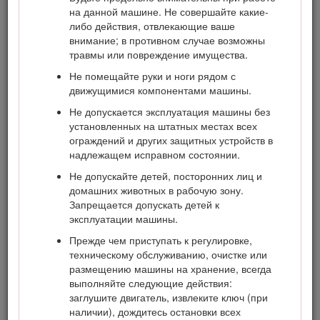
на данной машине. Не совершайте какие-
Посетите веб-сайт www.Toro.com для получения
либо действия, отвлекающие ваше
дополнительной информации, включая рекомендации по
внимание; в противном случае возможны
технике безопасности, учебные материалы, информации
травмы или повреждение имущества.
о принадлежностях, а также для получения помощи в
Не помещайте руки и ноги рядом с
поиске дилера или для регистрации изделия.
движущимися компонентами машины.
Для выполнения технического обслуживания,
Не допускается эксплуатация машины без
приобретения оригинальных запчастей Toro или
установленных на штатных местах всех
получения дополнительной информации обращайтесь в
ограждений и других защитных устройств в
сервисный центр официального дилера или в отдел
надлежащем исправном состоянии.
технического обслуживания компании Toro. Не забудьте
при этом указать модель и серийный номер изделия. На
Не допускайте детей, посторонних лиц и
Рисунок
1
показано расположение номера модели и
домашних животных в рабочую зону.
серийного номера. Запишите номера в предусмотренном
Запрещается допускать детей к
для этого месте.
эксплуатации машины.
Important: С помощью мобильного устройства вы
Прежде чем приступать к регулировке,
можете отсканировать QR-код на табличке с
техническому обслуживанию, очистке или
серийным номером (при наличии), чтобы получить
размещению машины на хранение, всегда
доступ к информации по гарантии, запчастям и
выполняйте следующие действия:
другим сведениям об изделии.
заглушите двигатель, извлеките ключ (при
наличии), дождитесь остановки всех