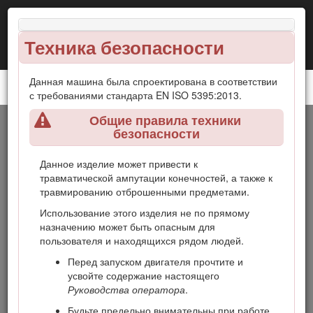
Техника безопасности
Данная машина была спроектирована в соответствии
Тяговый блок Reelmaster® 5010-H
с требованиями стандарта EN ISO 5395:2013.
Общие правила техники
Введение
безопасности
Данное изделие может привести к
Ездовая газонокосилка с режущим аппаратом
травматической ампутации конечностей, а также к
вращательно-цилиндрического типа предназначена для
травмированию отброшенными предметами.
коммерческого использования профессиональными
наемными операторами. Она предназначена главным
Использование этого изделия не по прямому
образом для скашивания травы на благоустроенных
назначению может быть опасным для
газонах.
пользователя и находящихся рядом людей.
Внимательно изучите данное руководство и научитесь
Перед запуском двигателя прочтите и
правильно использовать и обслуживать машину, не
усвойте содержание настоящего
допуская ее повреждения и травмирования персонала.
Руководства оператора
.
Вы несете ответственность за правильное и безопасное
Будьте предельно внимательны при работе
использование изделия.