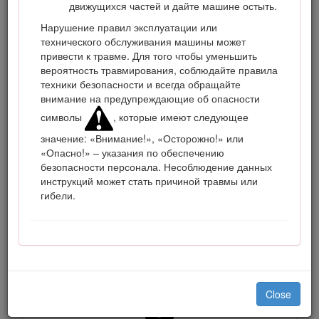
движущихся частей и дайте машине остыть.
Нарушение правил эксплуатации или
технического обслуживания машины может
привести к травме. Для того чтобы уменьшить
вероятность травмирования, соблюдайте правила
техники безопасности и всегда обращайте
внимание на предупреждающие об опасности
символы
, которые имеют следующее
значение: «Внимание!», «Осторожно!» или
Рисунок 1
«Опасно!» – указания по обеспечению
Место номера модели и серийного номера
безопасности персонала. Несоблюдение данных
инструкций может стать причиной травмы или
В настоящем руководстве приведены потенциальные
гибели.
опасности и рекомендации по их предотвращению,
обозначенные символом (Рисунок
2
), который
предупреждает об опасности серьезного травмирования
или гибели в случае несоблюдения пользователем
рекомендуемых мер безопасности.
Close