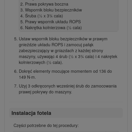
Prawa pokrywa boczna
Wspornik bloku bezpieczników
Śruba (½ x 3¾ cala)
Prawy wspornik układu ROPS
Nakrętka kołnierzowa (½ cala)
Ustaw wspornik bloku bezpieczników w prawym
gnieździe układu ROPS i zamocuj pałąk
zabezpieczający w gniazdach z każdej strony
maszyny, używając 4 śrub (½ x 3¾ cala) i 4 nakrętek
kołnierzowych (½ cala).
Dokręć elementy mocujące momentem od 136 do
149 N∙m.
Użyj 3 odkręconych wcześniej śrub do zamocowania
prawej pokrywy do maszyny.
Instalacja fotela
Części potrzebne do tej procedury: