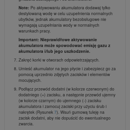
Note:
Po aktywowaniu akumulatora dodawaj tylko
destylowaną wodę w celu uzupełnienia normalnych
ubytków, jednak akumulatory bezobsługowe nie
wymagają uzupełniania wody w normalnych
warunkach pracy.
Important: Nieprawidłowe aktywowanie
akumulatora może spowodować emisję gazu z
akumulatora i/lub jego uszkodzenie.
Zakręć korki w otworach odpowietrzających.
Umieść akumulator na jego płycie i zabezpiecz go za
pomocą uprzednio zdjętych zacisków i elementów
mocujących.
Podłącz przewód dodatni (w kolorze czerwonym) do
dodatniego (+) zacisku, a następnie przewód ujemny
(w kolorze czarnym) do ujemnego (-) zacisku
akumulatora i zamocuj zaciski przy użyciu śrub i
nakrętek (Rysunek
7
). Wsuń gumową tuleję na
zacisk dodatni, aby nie dopuścić do ewentualnego
zwarcia.