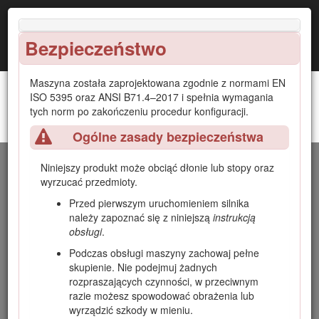
Bezpieczeństwo
Maszyna została zaprojektowana zgodnie z normami EN
ISO 5395 oraz ANSI B71.4–2017 i spełnia wymagania
tych norm po zakończeniu procedur konfiguracji.
Jednostka jezdna Greensmaster® 3420 TriFlex™
Wprowadzenie
Ogólne zasady bezpieczeństwa
Niniejsza maszyna to samojezdna wirnikowa kosiarka do
Niniejszy produkt może obciąć dłonie lub stopy oraz
greenów przeznaczona do użytku przez profesjonalnych
wyrzucać przedmioty.
operatorów do zastosowań komercyjnych. Kosiarka jest
Przed pierwszym uruchomieniem silnika
przeznaczona głównie do koszenia trawy na dobrze
należy zapoznać się z niniejszą
instrukcją
utrzymanych trawnikach. Używanie produktu w celach
obsługi
.
niezgodnych z jego przeznaczeniem może okazać się
niebezpieczne dla operatora i osób postronnych.
Podczas obsługi maszyny zachowaj pełne
skupienie. Nie podejmuj żadnych
Przeczytaj uważnie poniższe informacje, aby poznać zasady
rozpraszających czynności, w przeciwnym
właściwej obsługi i konserwacji urządzenia, nie uszkodzić go
razie możesz spowodować obrażenia lub
i uniknąć obrażeń ciała. Odpowiedzialność za prawidłowe i
wyrządzić szkody w mieniu.
bezpieczne użytkowanie produktu spoczywa na Tobie.