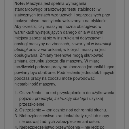
Note:
Maszyna jest spełnia wymagania
standardowego branżowego testu stabilności w
statycznych testach wzdłużnych i poprzecznych przy
maksymalnym nachyleniu wskazanym na etykiecie.
Aby określić, czy maszynę można obsługiwać w
warunkach występujących danego dnia w danym
miejscu zapoznaj się w instrukcjami dotyczącymi
obsługi maszyny na zboczach, zawartymi w
instrukcji
obsługi
oraz z warunkami, w których maszyna jest
obsługiwana. Zmiany terenowe mogą skutkować
zmianą kierunku zbocza dla maszyny. W miarę
możliwości podczas pracy na zboczach jednostki tnące
powinny być obniżone. Podniesienie jednostek tnących
podczas pracy na zboczu może powodować
niestabilność maszyny.
Ostrzeżenie – przed przystąpieniem do użytkowania
pojazdu przeczytaj
instrukcję obsługi
i uzyskaj
przeszkolenie.
Ostrzeżenie – koniecznie noś ochronniki słuchu.
Niebezpieczeństwo zranienia/utraty ręki lub stopy –
nie usuwaj żadnych zabezpieczeń ani osłon.
Niebezpieczeństwo przewrócenia – nie jedź po