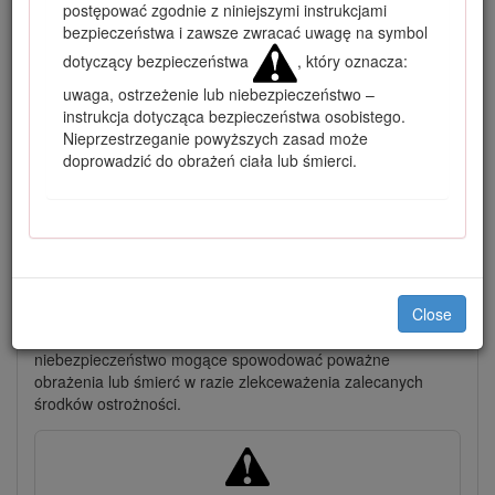
postępować zgodnie z niniejszymi instrukcjami
bezpieczeństwa i zawsze zwracać uwagę na symbol
dotyczący bezpieczeństwa
, który oznacza:
uwaga, ostrzeżenie lub niebezpieczeństwo –
instrukcja dotycząca bezpieczeństwa osobistego.
Nieprzestrzeganie powyższych zasad może
doprowadzić do obrażeń ciała lub śmierci.
Rysunek 1
Położenie numeru modelu i numeru seryjnego - unieś
fotel i zlokalizuj tabliczkę seryjną.
Niniejsza instrukcja zawiera opis potencjalnych zagrożeń, a
Close
zawarte w niej ostrzeżenia zostały oznaczone symbolem
ostrzegawczym (Rysunek
2
), który sygnalizuje
niebezpieczeństwo mogące spowodować poważne
obrażenia lub śmierć w razie zlekceważenia zalecanych
środków ostrożności.