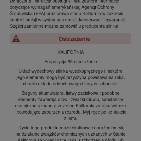
Dołączona instrukcja obsługi silnika zawiera informacje
dotyczące wymagań amerykańskiej Agencji Ochrony
Środowiska (EPA) oraz prawa stanu Kalifornia w zakresie
kontroli emisji w systemach emisji, konserwacji i gwarancji.
Części zamienne można zamówić u producenta silnika.
Ostrzeżenie
KALIFORNIA
Propozycja 65 ostrzeżenie
Układ wydechowy silnika wysokoprężnego i niektóre
jego elementy mogą być przyczyną powstawania raka,
chorób układu oddechowego i innych schorzeń.
Bieguny akumulatora, listwy zaciskowe i podobne
elementy zawierają ołów i związki ołowiu, substancje
chemiczne uznane przez stan Kalifornia za rakotwórcze
i powodujące zaburzenia rozrodu. Myj ręce po kontakcie
z nimi.
Użycie tego produktu może skutkować narażeniem się
na działanie związków chemicznych uznanych w Stanie
Kalifornia za wywołujące raka, uszkodzenia płodu lub