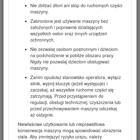
Nie zbliżać dłoni ani stóp do ruchomych części
Odwiedź www.Toro.com, aby uzyskać więcej informacji, w
maszyny.
tym dotyczących bezpieczeństwa, materiałów
szkoleniowych, informacji na temat akcesoriów, pomocy w
Zabronione jest używanie maszyny bez
znalezieniu autoryzowanego sprzedawcy lub rejestracji
założonych i poprawnie działających
produktu.
wszystkich osłon oraz innych urządzeń
ochronnych.
Aby skorzystać z serwisu, zakupić oryginalne części firmy
Toro lub uzyskać dodatkowe informacje, należy
Nie zezwalaj osobom postronnym i dzieciom
skontaktować się z autoryzowanym dystrybutorem firmy
na podchodzenie w pobliże obszaru pracy.
Toro. Prosimy o przygotowanie numeru modelu i numeru
Nigdy nie pozwalaj dzieciom obsługiwać
seryjnego produktu. Rysunek
1
przedstawia położenie
maszyny.
numeru modelu i numeru seryjnego na produkcie. Zapisz je
Zanim opuścisz stanowisko operatora, wyłącz
w przewidzianym na to miejscu.
silnik, wyjmij kluczyk (jeżeli występuje) i
Important: Urządzeniem mobilnym zeskanuj kod QR na
zaczekaj, aż wszystkie ruchome części się
tabliczce z numerem seryjnym (jeśli występuje), aby
zatrzymają. Przed przystąpieniem do
uzyskać informacje o gwarancji, częściach zamiennych i
regulacji, obsługi technicznej, czyszczenia lub
innych kwestiach związanych z produktem.
przed przechowywaniem maszyny odczekaj
aż ostygnie.
Niewłaściwe użytkowanie lub nieprawidłowa
konserwacja maszyny mogą spowodować obrażenia
ciała. Aby zmniejszyć ryzyko urazu, należy