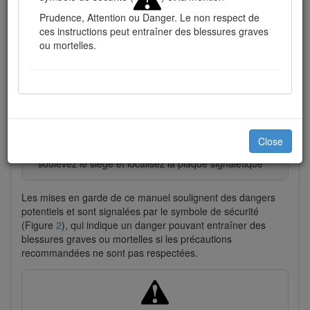
Prudence, Attention ou Danger. Le non respect de
ces instructions peut entraîner des blessures graves
ou mortelles.
Figure 1
Close
Emplacement des numéros de modèle et de série –
soulevez le siège et localisez la plaque signalétique
Les mises en garde de ce manuel soulignent des dangers
potentiels et sont signalées par le symbole de sécurité
(Figure
2
), qui indique un danger pouvant entraîner des
blessures graves ou mortelles si les précautions
recommandées ne sont pas respectées.