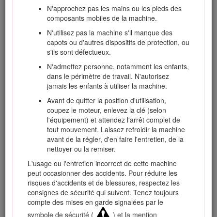
N'approchez pas les mains ou les pieds des
Pour plus d’informations, y compris des conseils de sécurité,
composants mobiles de la machine.
des documents de formation, des renseignements
concernant un accessoire, pour obtenir l'adresse d'un
N'utilisez pas la machine s'il manque des
concessionnaire ou pour enregistrer votre produit, rendez-
capots ou d'autres dispositifs de protection, ou
vous sur www.Toro.com.
s'ils sont défectueux.
Pour obtenir des prestations de service, des pièces Toro
N'admettez personne, notamment les enfants,
d'origine ou des renseignements complémentaires,
dans le périmètre de travail. N'autorisez
munissez-vous des numéros de modèle et de série du
jamais les enfants à utiliser la machine.
produit et contactez un distributeur Toro agréé. La Figure
1
Avant de quitter la position d'utilisation,
indique l'emplacement des numéros de modèle et de série
coupez le moteur, enlevez la clé (selon
sur le produit. Inscrivez les numéros dans l'espace réservé à
l'équipement) et attendez l'arrêt complet de
cet effet.
tout mouvement. Laissez refroidir la machine
Important: Avec votre appareil mobile, vous pouvez
avant de la régler, d'en faire l'entretien, de la
scanner le code QR sur l'autocollant du numéro de série
nettoyer ou la remiser.
(le cas échéant) afin d'accéder aux informations sur la
L'usage ou l'entretien incorrect de cette machine
garantie, les pièces détachées et autres renseignements
peut occasionner des accidents. Pour réduire les
sur le produit.
risques d'accidents et de blessures, respectez les
consignes de sécurité qui suivent. Tenez toujours
compte des mises en garde signalées par le
symbole de sécurité (
) et la mention