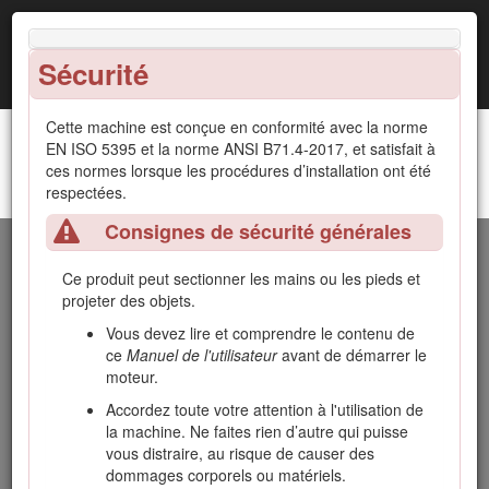
Sécurité
Cette machine est conçue en conformité avec la norme
EN ISO 5395 et la norme ANSI B71.4-2017, et satisfait à
ces normes lorsque les procédures d’installation ont été
Groupe de déplacement Greensmaster® 3420
respectées.
Introduction
TriFlex®
Consignes de sécurité générales
Cette machine est une tondeuse de greens autoportée à
cylindre prévue pour les utilisateurs professionnels employés
Ce produit peut sectionner les mains ou les pieds et
à des applications commerciales. Elle est principalement
projeter des objets.
conçue pour tondre les pelouses régulièrement entretenues.
Vous devez lire et comprendre le contenu de
L'utilisation de ce produit à d'autres fins que celle qui est
ce
Manuel de l'utilisateur
avant de démarrer le
prévue peut être dangereuse pour vous-même et pour les
moteur.
personnes à proximité.
Accordez toute votre attention à l'utilisation de
Lisez attentivement cette notice pour apprendre comment
la machine. Ne faites rien d’autre qui puisse
utiliser et entretenir correctement votre produit, et éviter de
vous distraire, au risque de causer des
l'endommager ou de vous blesser. Vous êtes responsable de
dommages corporels ou matériels.
l'utilisation sûre et correcte du produit.