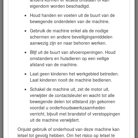
eigendom worden beschadigd.
Houd handen en voeten uit de buurt van de
bewegende onderdelen van de machine.
Gebruik de machine enkel als de nodige
schermen en andere beveiligingsmiddelen
aanwezig zijn en naar behoren werken.
Blijf uit de buurt van afvoeropeningen. Houd
Figuur 1
omstanders en huisdieren op een veilige
afstand van de machine.
Plaats van modelnummer en serienummer
Laat geen kinderen het werkgebied betreden.
Laat kinderen nooit de machine bedienen.
Deze handleiding wijst u op mogelijke gevaren en bevat
veiligheidswaarschuwingen die u kunt herkennen aan het
Schakel de machine uit, zet de motor uit,
waarschuwingspictogram (Figuur
2
), dat wijst op een gevaar
verwijder de contactsleutel en wacht tot alle
dat ernstig letsel of de dood kan veroorzaken indien u nalaat
bewegende delen tot stilstand zijn gekomen
de voorgeschreven maatregelen te treffen.
voordat u onderhoudswerkzaamheden
verricht, bijvult met brandstof of verstoppingen
uit de machine verwijdert.
Onjuist gebruik of onderhoud van deze machine kan
letsel tot gevolg hebben. Om het risico op letsel te
Figuur 2