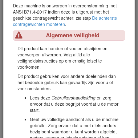
volgen of geen goede training krijgt, kan dit leiden tot
Deze machine is ontworpen in overeenstemming met
letsel. Ga naar www.Toro.com voor meer informatie over
ANSI B71.4-2017 indien deze is uitgerust met het
veilige bediening, inclusief veiligheidstips en
geschikte contragewicht achter; zie stap
De achterste
trainingsmaterialen.
contragewichten monteren
.
U kunt op www.Toro.com rechtstreeks contact met Toro
Algemene veiligheid
opnemen om informatie over producten en accessoires te
verkrijgen, een verkoper te vinden of uw product te
Dit product kan handen of voeten afsnijden en
registreren.
voorwerpen uitwerpen. Volg altijd alle
Als u service, originele Toro onderdelen of aanvullende
veiligheidsinstructies op om ernstig letsel te
informatie nodig hebt, kunt u contact opnemen met een
voorkomen.
erkende Toro Dealer. U dient hierbij altijd het modelnummer
Dit product gebruiken voor andere doeleinden dan
en het serienummer van het product te vermelden. De
het bedoelde gebruik kan gevaarlijk zijn voor u of
locatie van het plaatje met het modelnummer en het
voor omstanders.
serienummer van het product is aangegeven op Figuur
1
. U
kunt de nummers noteren in de ruimte hieronder.
Lees deze
Gebruikershandleiding
en zorg
ervoor dat u deze begrijpt voordat u de motor
Important: U kunt met uw mobiel apparaat de QR-code
start.
(indien aanwezig) op het plaatje met het serienummer
scannen om toegang te krijgen tot de garantie,
Geef uw volledige aandacht als u de machine
onderdelen en andere productinformatie.
gebruikt. Zorg ervoor dat u met niets anders
bezig bent waardoor u kunt worden afgeleid,
anders kunnen er letsels ontstaan of kan