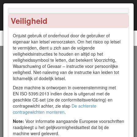
Veiligheid
Onjuist gebruik of onderhoud door de gebruiker of
Groundsmaster® 3280-D tractie-eenheid
eigenaar kan letsel veroorzaken. Om het risico op letsel
te vermijden, dient u zich aan de volgende
veiligheidsinstructies te houden en altijd op het
Inleiding
veiligheidssymbool te letten, dat betekent Voorzichtig,
Waarschuwing of Gevaar – instructie voor persoonlijke
Deze machine is een multifunctionele machine bedoeld voor
veiligheid. Niet-naleving van de instructie kan leiden tot
gebruik door professionele bestuurders in commerciële
lichamelijk of dodelijk letsel.
toepassingen. De machine is voornamelijk ontworpen voor
Deze machine is ontworpen in overeenstemming met
het maaien van gras van goed onderhouden gazons in
EN ISO 5395:2013 indien deze is uitgerust met de
parken, golfbanen, sportvelden en terreinen die voor
geschikte CE-set (zie de conformiteitsverklaring) en
commerciële doeleinden gebruikt worden.
contragewicht achter, zie stap
De achterste
Important: Om de veiligheid en de prestaties van deze
contragewichten monteren
.
machine te optimaliseren en een juist gebruik ervan te
Note:
Voor informatie aangaande Europese voorschriften
garanderen, moet u de inhoud van deze
raadpleegt u het gelijkvormigheidsattest dat bij de
Gebruikershandleiding zorgvuldig lezen en volledig
machine werd geleverd.
begrijpen. Als u nalaat deze bedieningsinstructies op te