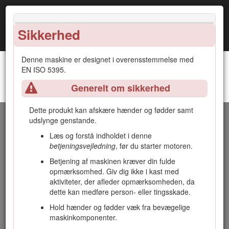
Sikkerhed
Denne maskine er designet i overensstemmelse med
EN ISO 5395.
Generelt om sikkerhed
LT3340 Højtydende tredobbelt
Indledning
plæneklippertraktionsenhed
Dette produkt kan afskære hænder og fødder samt
Dette er en plænetraktor med knivcylindre, der er beregnet til
udslynge genstande.
brug af professionelle, ansatte operatører i kommercielle
Læs og forstå indholdet i denne
anvendelsesområder. Den er primært beregnet til klipning af
betjeningsvejledning
, før du starter motoren.
græs på velholdte plæner. Brug af dette produkt til andre
formål end den tilsigtede anvendelse kan udsætte dig selv
Betjening af maskinen kræver din fulde
og omkringstående for fare.
opmærksomhed. Giv dig ikke i kast med
aktiviteter, der afleder opmærksomheden, da
Læs denne vejledning omhyggeligt, så du kan lære at
dette kan medføre person- eller tingsskade.
betjene og vedligeholde produktet korrekt samt undgå
person- og produktskade. Det er dit ansvar at betjene
Hold hænder og fødder væk fra bevægelige
produktet korrekt og sikkert.
maskinkomponenter.