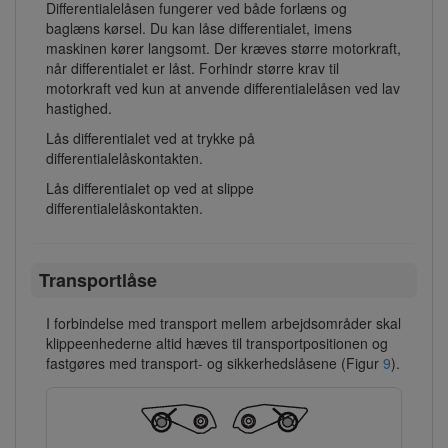
Differentialelåsen fungerer ved både forlæns og
baglæns kørsel. Du kan låse differentialet, imens
maskinen kører langsomt. Der kræves større motorkraft,
når differentialet er låst. Forhindr større krav til
motorkraft ved kun at anvende differentialelåsen ved lav
hastighed.
Lås differentialet ved at trykke på
differentialelåskontakten.
Lås differentialet op ved at slippe
differentialelåskontakten.
Transportlåse
I forbindelse med transport mellem arbejdsområder skal
klippeenhederne altid hæves til transportpositionen og
fastgøres med transport- og sikkerhedslåsene (Figur
9
).