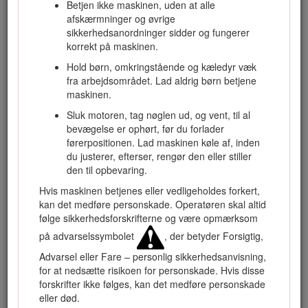
Besøg www.Toro.com for at få flere oplysninger, herunder
Betjen ikke maskinen, uden at alle
sikkerhedstip, undervisningsmaterialer, oplysninger om
afskærmninger og øvrige
tilbehør, hjælp til at finde en forhandler eller for at registrere
sikkerhedsanordninger sidder og fungerer
dit produkt.
korrekt på maskinen.
Når du har brug for service, originale Toro-dele eller
Hold børn, omkringstående og kæledyr væk
yderligere oplysninger, bedes du kontakte en autoriseret
fra arbejdsområdet. Lad aldrig børn betjene
serviceforhandler eller Toros kundeservice samt have
maskinen.
produktets model- og serienummer parat. Figur
1
angiver,
Sluk motoren, tag nøglen ud, og vent, til al
hvor model- og serienummeret er placeret på produktet.
bevægelse er ophørt, før du forlader
Skriv numrene, hvor der er gjort plads til dette.
førerpositionen. Lad maskinen køle af, inden
du justerer, efterser, rengør den eller stiller
den til opbevaring.
Hvis maskinen betjenes eller vedligeholdes forkert,
kan det medføre personskade. Operatøren skal altid
følge sikkerhedsforskrifterne og være opmærksom
på advarselssymbolet
, der betyder Forsigtig,
Advarsel eller Fare – personlig sikkerhedsanvisning,
for at nedsætte risikoen for personskade. Hvis disse
forskrifter ikke følges, kan det medføre personskade
Figur 1
eller død.