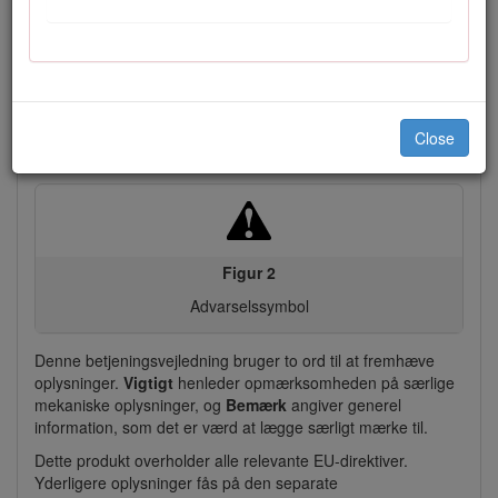
Model- og serienummerets placering
Denne vejledning angiver mulige farer og indeholder
sikkerhedsoplysninger, der er markeret med
advarselssymbolet (Figur
2
), som angiver en farekilde, der
muligvis kan medføre alvorlig personskade eller død, hvis du
Close
ikke følger de anbefalede forholdsregler.
Figur 2
Advarselssymbol
Denne betjeningsvejledning bruger to ord til at fremhæve
oplysninger.
Vigtigt
henleder opmærksomheden på særlige
mekaniske oplysninger, og
Bemærk
angiver generel
information, som det er værd at lægge særligt mærke til.
Dette produkt overholder alle relevante EU-direktiver.
Yderligere oplysninger fås på den separate