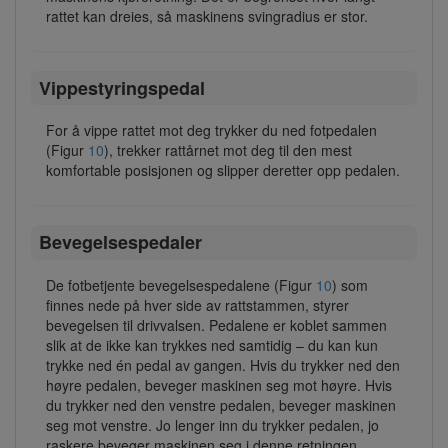
rattet kan dreies, så maskinens svingradius er stor.
Vippestyringspedal
For å vippe rattet mot deg trykker du ned fotpedalen
(Figur
10
), trekker rattårnet mot deg til den mest
komfortable posisjonen og slipper deretter opp pedalen.
Bevegelsespedaler
De fotbetjente bevegelsespedalene (Figur
10
) som
finnes nede på hver side av rattstammen, styrer
bevegelsen til drivvalsen. Pedalene er koblet sammen
slik at de ikke kan trykkes ned samtidig – du kan kun
trykke ned én pedal av gangen. Hvis du trykker ned den
høyre pedalen, beveger maskinen seg mot høyre. Hvis
du trykker ned den venstre pedalen, beveger maskinen
seg mot venstre. Jo lenger inn du trykker pedalen, jo
raskere beveger maskinen seg i denne retningen.