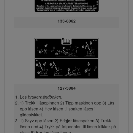
133-8062
127-5884
Les
brukerhåndboken
.
1) Trekk i låsepinnen 2) Tipp maskinen opp 3) Lås
opp låsen 4) Hev låsen til spaken låses i
glidestykket.
1) Skyv opp låsen 2) Frigjør låsespaken 3) Trekk
låsen ned 4) Trykk på fotpedalen til låsen klikker på
plass 5) Før inn låsepinnen.