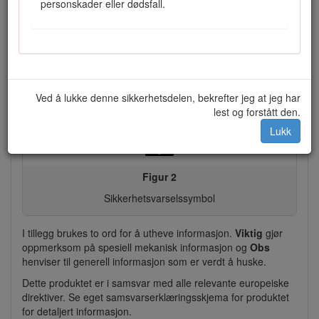
personskader eller dødsfall.
Plassering av modell- og serienummer
Denne brukerhåndboken identifiserer mulige farer, og
markerer sikkerhetsbeskjeder gjennom
sikkerhetsvarslingssymbolet (Figur
2
) som varsler om en
fare som kan føre til alvorlige skader eller dødsfall hvis du
Ved å lukke denne sikkerhetsdelen, bekrefter jeg at jeg har
ikke følger de anbefalte forholdsreglene.
lest og forstått den.
Lukk
Figur 2
Sikkerhetsvarselssymbol
I tillegg brukes to ord for å utheve informasjon.
Viktig
gjør
oppmerksom på spesiell mekanisk informasjon og
Obs
henviser til generell informasjon som er verdt å huske.
Dette produktet er i samsvar med alle relevante europeiske
direktiver. Se eget samsvarserklæringsskjema for produktet
for detaljert informasjon.