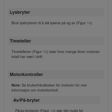
Lysbryter
Bruk lysbryteren til å slå lysene på og av (Figur
10
).
Timeteller
Timetelleren (Figur
10
) viser hvor mange timer motoren
totalt har vært i drift.
Motorkontroller
Note:
Se brukerhåndboken for motoren for mer
informasjon om motorkontroll.
Av/På-bryter
På/av-bryteren (Figur
14
) gjør det mulig for