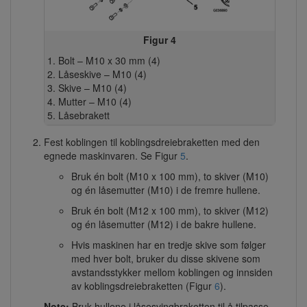
Figur 4
Bolt – M10 x 30 mm (4)
Låseskive – M10 (4)
Skive – M10 (4)
Mutter – M10 (4)
Låsebrakett
Fest koblingen til koblingsdreiebraketten med den
egnede maskinvaren. Se Figur
5
.
Bruk én bolt (M10 x 100 mm), to skiver (M10)
og én låsemutter (M10) i de fremre hullene.
Bruk én bolt (M12 x 100 mm), to skiver (M12)
og én låsemutter (M12) i de bakre hullene.
Hvis maskinen har en tredje skive som følger
med hver bolt, bruker du disse skivene som
avstandsstykker mellom koblingen og innsiden
av koblingsdreiebraketten (Figur
6
).
Note:
Bruk hullene i låsesvingbraketten til å tilpasse