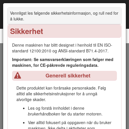
Vennligst les følgende sikkerhetsinformasjon, og rull ned for
å lukke.
Sikkerhet
GreensPro™ 1260-greenvalse
Denne maskinen har blitt designet i henhold til EN ISO-
standard 12100:2010 og ANSI-standard B71.4-2017.
Innledning
Important: Se samsvarserklæringen som følger med
maskinen, for CE-påkrevde reguleringsdata.
Maskinen er en greenvalse som er beregnet for bruk av
profesjonelle, innleide operatører i kommersielle
Generell sikkerhet
bruksområder. Den er hovedsakelig beregnet for valsing av
greener, tennisbaner og andre overflater med fint gress i
Dette produktet kan forårsake personskade. Følg
parker, golfbaner, idrettsbaner eller på kommersielle
alltid alle sikkerhetsinstruksjoner for å unngå
områder. Hvis du bruker dette produktet til andre formål enn
alvorlige skader.
det er beregnet på, kan du utsette deg selv eller andre for
fare.
Les og forstå innholdet i denne
brukerhåndboken
før du starter motoren.
Les denne håndboken nøye, slik at du lærer å bruke og
vedlikeholde produktet på riktig måte og unngår person- eller
Vær alltid fokusert på oppgaven når du bruker
produktskade. Du har ansvar for å bruke produktet på en
maskinen. Ikke delta i aktiviteter som