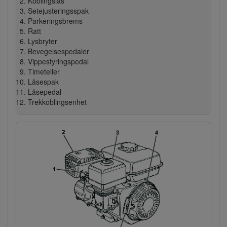
Koblingslås
Setejusteringsspak
Parkeringsbrems
Ratt
Lysbryter
Bevegelsespedaler
Vippestyringspedal
Timeteller
Låsespak
Låsepedal
Trekkoblingsenhet