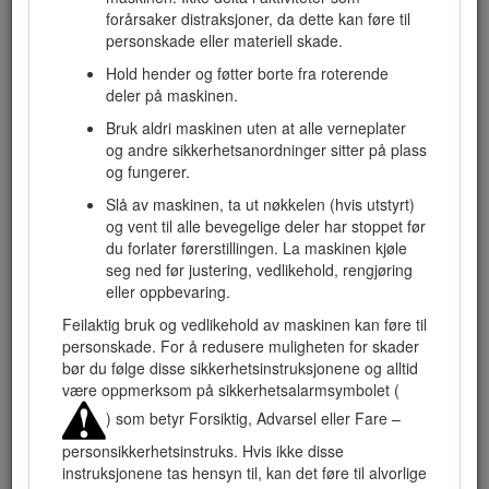
riktig og sikker måte.
forårsaker distraksjoner, da dette kan føre til
personskade eller materiell skade.
Gå til www.Toro.com for materialer for produktsikkerhet og
opplæring i bruk, og informasjon om tilbehør, hjelp til å finne
Hold hender og føtter borte fra roterende
en forhandler eller for å registrere produktet ditt.
deler på maskinen.
Hvis maskinen må repareres, om du trenger originale Toro-
Bruk aldri maskinen uten at alle verneplater
deler eller mer informasjon, kan du kontakte et autorisert
og andre sikkerhetsanordninger sitter på plass
forhandlerverksted eller Toros kundeserviceavdeling. Ha
og fungerer.
modell- og serienummer for hånden når du tar kontakt. Figur
Slå av maskinen, ta ut nøkkelen (hvis utstyrt)
1
identifiserer plasseringen av modell- og serienummer på
og vent til alle bevegelige deler har stoppet før
produktet. Skriv inn numrene i de tomme feltene.
du forlater førerstillingen. La maskinen kjøle
seg ned før justering, vedlikehold, rengjøring
eller oppbevaring.
Feilaktig bruk og vedlikehold av maskinen kan føre til
personskade. For å redusere muligheten for skader
bør du følge disse sikkerhetsinstruksjonene og alltid
være oppmerksom på sikkerhetsalarmsymbolet (
) som betyr Forsiktig, Advarsel eller Fare –
personsikkerhetsinstruks. Hvis ikke disse
instruksjonene tas hensyn til, kan det føre til alvorlige
Figur 1