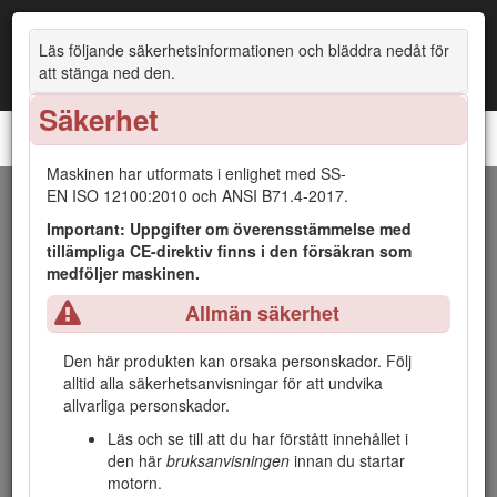
Läs följande säkerhetsinformationen och bläddra nedåt för
att stänga ned den.
Säkerhet
GreensPro™ 1260-greenvält
Maskinen har utformats i enlighet med SS-
EN ISO 12100:2010 och ANSI B71.4-2017.
Introduktion
Important: Uppgifter om överensstämmelse med
tillämpliga CE-direktiv finns i den försäkran som
Maskinen är en greenvält av åkmodell som är avsedd att
medföljer maskinen.
användas av yrkesförare som har anlitats för kommersiellt
arbete. Den är främst konstruerad för vältning av greener,
Allmän säkerhet
tennisbanor och andra fina gräsytor som parkgräsmattor,
golfbanor, sportanläggningar och kommersiella
Den här produkten kan orsaka personskador. Följ
anläggningar. Det kan medföra fara för dig och kringstående
alltid alla säkerhetsanvisningar för att undvika
om maskinen används i andra syften än vad som avsetts.
allvarliga personskador.
Läs den här informationen noga så att du lär dig att använda
Läs och se till att du har förstått innehållet i
och underhålla produkten på rätt sätt och för att undvika
den här
bruksanvisningen
innan du startar
person- och produktskador. Du är ansvarig för att produkten
motorn.
används på ett korrekt och säkert sätt.