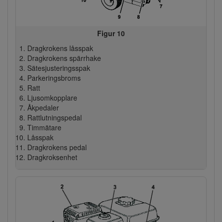
Figur 10
Dragkrokens låsspak
Dragkrokens spärrhake
Sätesjusteringsspak
Parkeringsbroms
Ratt
Ljusomkopplare
Åkpedaler
Rattlutningspedal
Timmätare
Låsspak
Dragkrokens pedal
Dragkroksenhet