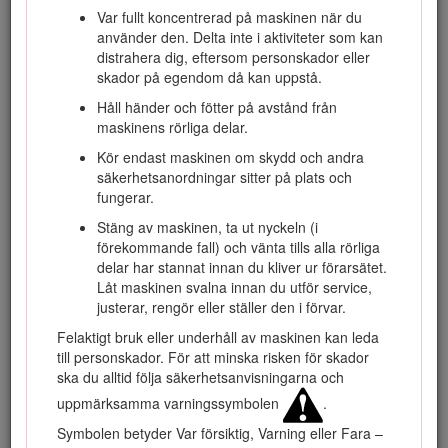
Var fullt koncentrerad på maskinen när du
Besök www.Toro.com om du behöver utbildningsmaterial för
använder den. Delta inte i aktiviteter som kan
säkerhet och drift, information om tillbehör, hjälp med att
distrahera dig, eftersom personskador eller
hitta en återförsäljare eller om du vill registrera din produkt.
skador på egendom då kan uppstå.
Kontakta en auktoriserad återförsäljare eller Toros
Håll händer och fötter på avstånd från
kundservice och ha produktens modell- och artikelnummer
maskinens rörliga delar.
till hands om du har behov av service, Toro-originaldelar
eller ytterligare information. Figur
1
visar var på produkten
Kör endast maskinen om skydd och andra
modell- och serienumren sitter. Skriv in numren i det tomma
säkerhetsanordningar sitter på plats och
utrymmet.
fungerar.
Stäng av maskinen, ta ut nyckeln (i
förekommande fall) och vänta tills alla rörliga
delar har stannat innan du kliver ur förarsätet.
Låt maskinen svalna innan du utför service,
justerar, rengör eller ställer den i förvar.
Felaktigt bruk eller underhåll av maskinen kan leda
till personskador. För att minska risken för skador
ska du alltid följa säkerhetsanvisningarna och
uppmärksamma varningssymbolen
.
Figur 1
Symbolen betyder Var försiktig, Varning eller Fara –
Här finns modell- och serienumren