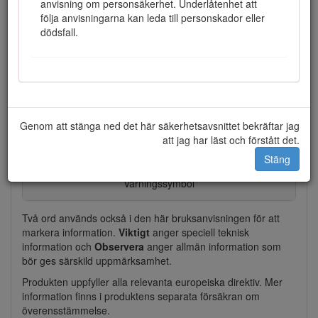
anvisning om personsäkerhet. Underlåtenhet att
följa anvisningarna kan leda till personskador eller
I den här bruksanvisningen anges potentiella risker och alla
dödsfall.
säkerhetsmeddelanden har markerats med en
varningssymbol (Figur
2
), som anger fara som kan leda till
allvarliga personskador eller dödsfall om föreskrifterna inte
följs.
Genom att stänga ned det här säkerhetsavsnittet bekräftar jag
att jag har läst och förstått det.
Stäng
Figur 2
Varningssymbol
Två ord används också i den här bruksanvisningen för att
markera information.
Viktigt
anger speciell teknisk
information och
Observera
anger allmän information som
bör ges särskild uppmärksamhet.
Produkten uppfyller alla relevanta europeiska direktiv. Mer
information finns i produktens separata försäkran om
överensstämmelse.