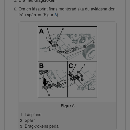
Dra ned dragkroken.
Om en låssprint finns monterad ska du avlägsna den
från spärren (Figur
8
).
Figur 8
Låspinne
Spärr
Dragkrokens pedal