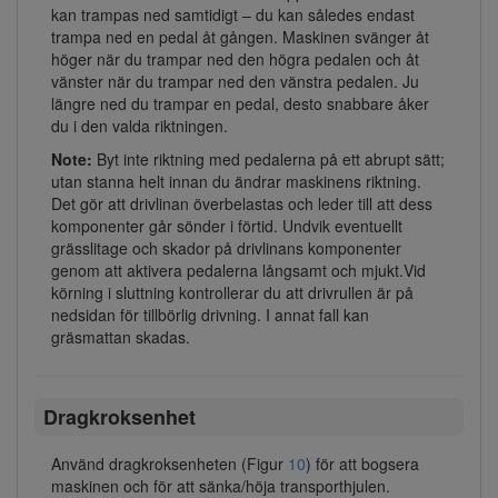
kan trampas ned samtidigt – du kan således endast
trampa ned en pedal åt gången. Maskinen svänger åt
höger när du trampar ned den högra pedalen och åt
vänster när du trampar ned den vänstra pedalen. Ju
längre ned du trampar en pedal, desto snabbare åker
du i den valda riktningen.
Note:
Byt inte riktning med pedalerna på ett abrupt sätt;
utan stanna helt innan du ändrar maskinens riktning.
Det gör att drivlinan överbelastas och leder till att dess
komponenter går sönder i förtid. Undvik eventuellt
grässlitage och skador på drivlinans komponenter
genom att aktivera pedalerna långsamt och mjukt.Vid
körning i sluttning kontrollerar du att drivrullen är på
nedsidan för tillbörlig drivning. I annat fall kan
gräsmattan skadas.
Dragkroksenhet
Använd dragkroksenheten (Figur
10
) för att bogsera
maskinen och för att sänka/höja transporthjulen.