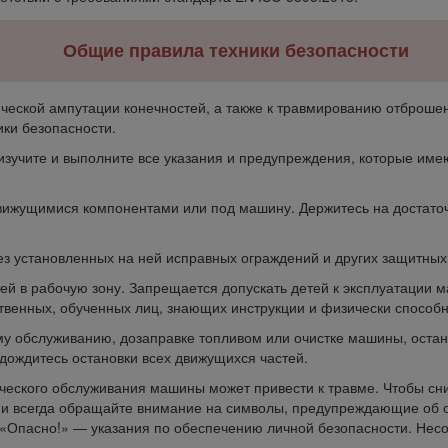
Общие правила техники безопасности
ической ампутации конечностей, а также к травмированию отброш
ики безопасности.
 изучите и выполните все указания и предупреждения, которые име
вижущимися компонентами или под машину. Держитесь на достаточ
з установленных на ней исправных ограждений и других защитных 
тей в рабочую зону. Запрещается допускать детей к эксплуатации
ственных, обученных лиц, знающих инструкции и физически способ
му обслуживанию, дозаправке топливом или очистке машины, остан
 дождитесь остановки всех движущихся частей.
ческого обслуживания машины может привести к травме. Чтобы сни
 и всегда обращайте внимание на символы, предупреждающие об о
 «Опасно!» — указания по обеспечению личной безопасности. Нес