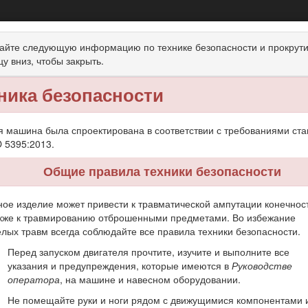
3 см с функцией мульчирования, задним
айте следующую информацию по технике безопасности и прокрути
боковым выбросом
цу вниз, чтобы закрыть.
накомство с изделием
Эксплуатация
Техническое об
ника безопасности
я машина была спроектирована в соответствии с требованиями ста
 5395:2013.
Общие правила техники безопасности
щимся ножом и с пешеходным управлением предназначена для исп
регулярного скашивания травы на благоустроенных территориях 
ое изделие может привести к травматической ампутации конечнос
ли для использования в сельском хозяйстве.
акже к травмированию отброшенными предметами. Во избежание
аучитесь правильно использовать и обслуживать машину, не допус
лых травм всегда соблюдайте все правила техники безопасности.
сть за правильное и безопасное использование машины.
Перед запуском двигателя прочтите, изучите и выполните все
Toro, используя сайт www.Toro.com, для получения информации об
указания и предупреждения, которые имеются в
Руководстве
.
оператора
, на машине и навесном оборудовании.
 приобретения оригинальных запчастей Toro или получения допо
Не помещайте руки и ноги рядом с движущимися компонентами 