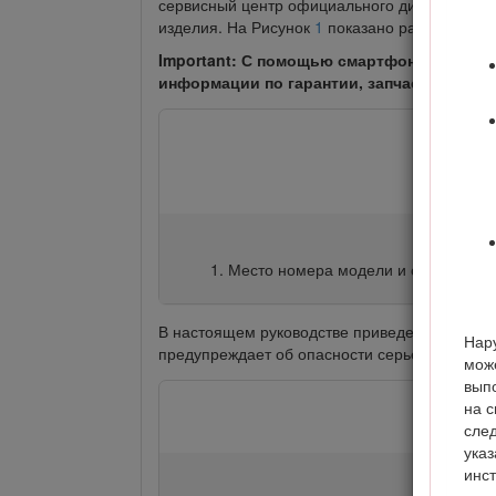
сервисный центр официального дилера или в 
изделия. На Рисунок
1
показано расположение
Important: С помощью смартфона или пла
информации по гарантии, запчастям и дру
Место номера модели и серийного 
В настоящем руководстве приведены потенц
Нар
предупреждает об опасности серьезного тра
може
вып
на 
сле
ука
инст