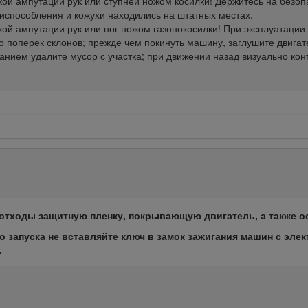
кой ампутации рук или ступней ножом косилки! Держитесь на безо
риспособления и кожухи находились на штатных местах.
кой ампутации рук или ног ножом газонокосилки! При эксплуатации
ко поперек склонов; прежде чем покинуть машину, заглушите двигат
анием удалите мусор с участка; при движении назад визуально ко
 отходы защитную пленку, покрывающую двигатель, а также о
о запуска не вставляйте ключ в замок зажигания машин с элек
.