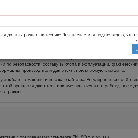
Символ предупреждения об опасности
стве используются два слова.
Внимание
— привлекает внимание 
— выделяет общую информацию, требующую специального внима
ая данный раздел по технике безопасности, я подтверждаю, что п
ствующим европейским директивам; подробные сведения содержатс
п
т:
эффективный (полезный) крутящий момент данного двигателя у
требованиями J1940 или J2723 Общества автомобильных инженеров
й по безопасности, составу выхлопа и эксплуатации, фактический
информацию производителя двигателя, прилагаемую к машине.
устройств на машине и не отключайте их. Регулярно проверяйте ис
стотой вращения двигателя или вмешиваться в его работу; такие д
нию травмы.
етствии с требованиями стандарта EN ISO 5395:2013.