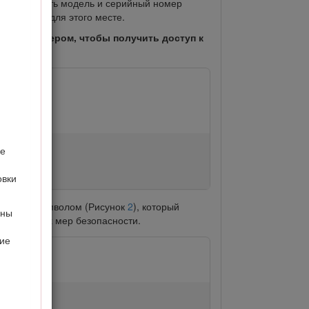
 этом указать модель и серийный номер
отренном для этого месте.
ийным номером, чтобы получить доступ к
ке
овки
аченные символом (Рисунок
2
), который
ины
омендуемых мер безопасности.
ние