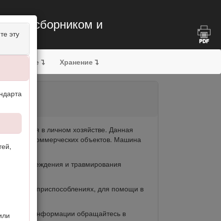
 травосборником и
те эту
служивание
Хранение
ндарта
ользования в личном хозяйстве. Данная
жилых или коммерческих объектов. Машина
тей,
кая ее повреждения и травмирования
 изделии и приспособлениях, для помощи в
лнительной информации обращайтесь в
или