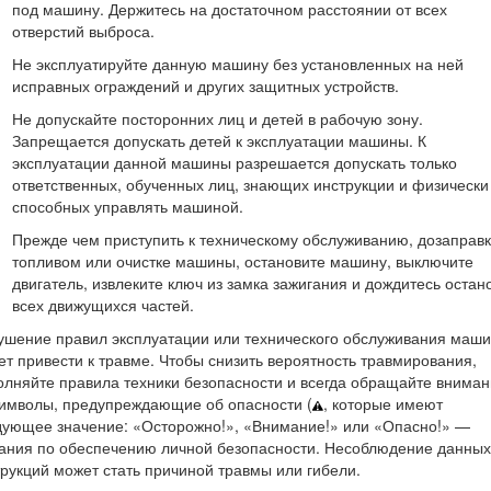
отдел технического обслуживания компании Toro. Не забудьте при
под машину. Держитесь на достаточном расстоянии от всех
 номера модели и серийного номера. Запишите номера в предусм
отверстий выброса.
ншетного компьютера отсканируйте QR-код на табличке с сер
Не эксплуатируйте данную машину без установленных на ней
гим сведениям об изделии.
исправных ограждений и других защитных устройств.
Не допускайте посторонних лиц и детей в рабочую зону.
Запрещается допускать детей к эксплуатации машины. К
эксплуатации данной машины разрешается допускать только
ответственных, обученных лиц, знающих инструкции и физически
способных управлять машиной.
Рисунок 1
Прежде чем приступить к техническому обслуживанию, дозаправ
топливом или очистке машины, остановите машину, выключите
номера
двигатель, извлеките ключ из замка зажигания и дождитесь остан
всех движущихся частей.
иальные опасности и рекомендации по их предотвращению, обозн
ушение правил эксплуатации или технического обслуживания маш
вмирования или гибели в случае несоблюдения пользователем рек
т привести к травме. Чтобы снизить вероятность травмирования,
олняйте правила техники безопасности и всегда обращайте внима
символы, предупреждающие об опасности (
, которые имеют
дующее значение: «Осторожно!», «Внимание!» или «Опасно!» —
зания по обеспечению личной безопасности. Несоблюдение данных
рукций может стать причиной травмы или гибели.
Рисунок 2