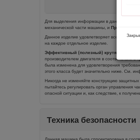
Для выделения информации в данном руковод
механической части машины, и
Примечание
Закрыв
Данное изделие удовлетворяет всем соответ
на каждое отдельное изделие.
Эффективный (полезный) крутящий момен
производителем двигателя в соответствии с 
была изменена для удовлетворения требовани
этого класса будет значительно ниже. См. 
Никогда не изменяйте конструкцию защитных 
пытайтесь регулировать орган управления ча
опасной ситуации и, как следствие, к получе
Техника безопасности
Данная машина была спроектирована в соотв