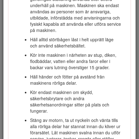
Besök www.Toro.com om du behöver utbildningsmaterial för
underhåll på maskinen. Maskinen ska endast
säkerhet och drift, information om tillbehör, hjälp med att
användas av personer som är ansvariga,
hitta en återförsäljare eller om du vill registrera din produkt.
utbildade, införstådda med anvisningarna och
Kontakta en auktoriserad återförsäljare eller Toros
fysiskt kapabla att använda eller utföra service
kundservice och ha produktens modell- och artikelnummer
på maskinen.
till hands om du har behov av service, Toro-originaldelar
Håll alltid störtbågen låst i helt upprätt läge
eller ytterligare information. Figur
1
visar var på produkten
och använd säkerhetsbältet.
modell- och serienumren sitter. Skriv numren i det tomma
utrymmet.
Kör inte maskinen i närheten av stup, diken,
flodbäddar, vatten eller andra faror eller i
Important: Skanna rutkoden på serienummerdekalen (i
backar vars lutning överstiger 15 grader.
förekommande fall) med en mobil enhet för att få
tillgång till information om garanti, reservdelar och
Håll händer och fötter på avstånd från
annat.
maskinens rörliga delar.
Kör endast maskinen om skydd,
säkerhetsbrytare och andra
säkerhetsanordningar sitter på plats och
fungerar.
Stäng av motorn, ta ut nyckeln och vänta tills
alla rörliga delar har stannat innan du kliver ur
förarsätet. Låt maskinen svalna innan du utför
service, justerar, tankar, rengör eller ställer