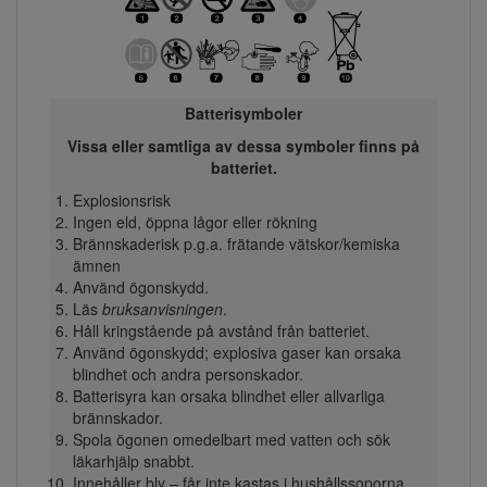
Batterisymboler
Vissa eller samtliga av dessa symboler finns på
batteriet.
Explosionsrisk
Ingen eld, öppna lågor eller rökning
Brännskaderisk p.g.a. frätande vätskor/kemiska
ämnen
Använd ögonskydd.
Läs
bruksanvisningen
.
Håll kringstående på avstånd från batteriet.
Använd ögonskydd; explosiva gaser kan orsaka
blindhet och andra personskador.
Batterisyra kan orsaka blindhet eller allvarliga
brännskador.
Spola ögonen omedelbart med vatten och sök
läkarhjälp snabbt.
Innehåller bly – får inte kastas i hushållssoporna.