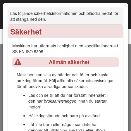
Läs följande säkerhetsinformationen och bläddra nedåt för
att stänga ned den.
Säkerhet
Åkgräsklippare i Z Master® 8000-serien
Maskinen har utformats i enlighet med specifikationerna i
SS-EN ISO 5395.
Introduktion
Allmän säkerhet
Denna åkgräsklippare med roterande knivar är avsedd att
användas av yrkesförare som har anlitats för kommersiellt
Maskinen kan slita av händer och fötter och kasta
arbete. Den är primärt konstruerad för att klippa gräs på väl
omkring föremål. Följ alltid alla säkerhetsanvisningar
underhållna gräsmattor runt bostäder eller kommersiella
för att undvika allvarliga personskador.
anläggningar. Det kan medföra fara för dig och kringstående
Läs och se till att du har förstått innehållet i
om maskinen används i andra syften än vad som avsetts.
den här
bruksanvisningen
innan du startar
Läs den här informationen noga så att du lär dig att använda
motorn.
och underhålla produkten på rätt sätt och för att undvika
Håll kringstående och barn på avstånd.
person- och produktskador. Du är ansvarig för att produkten
används på ett korrekt och säkert sätt.
Låt inte barn eller någon som inte har
genomgått utbildning använda eller utföra