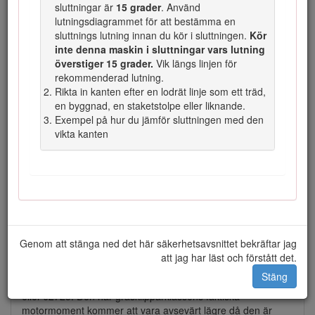
leda till allvarliga personskador och innebära livsfara
sluttningar är
15 grader
. Använd
om den inte undviks.
lutningsdiagrammet för att bestämma en
sluttnings lutning innan du kör i sluttningen.
Kör
Var försiktig
: anger en potentiellt farlig situation som
inte denna maskin i sluttningar vars lutning
kan
leda till lätta eller medelsvåra personskador.
överstiger 15 grader.
Vik längs linjen för
rekommenderad lutning.
Rikta in kanten efter en lodrät linje som ett träd,
en byggnad, en staketstolpe eller liknande.
Exempel på hur du jämför sluttningen med den
Figur 2
vikta kanten
Varningssymbol
Produkten uppfyller alla relevanta europeiska direktiv. Mer
information finns i produktens separata försäkran om
överensstämmelse.
Se motortillverkarens information som medföljer maskinen.
Genom att stänga ned det här säkerhetsavsnittet bekräftar jag
Brutto- eller nettomoment:
Motorns brutto- eller
att jag har läst och förstått det.
nettomoment verkstadsbedömdes av motortillverkaren i
Stäng
enlighet med SAE (Society of Automotive Engineers) J1940
eller J2723. Den här gräsklipparklassens faktiska
motormoment kommer att vara avsevärt lägre då den är