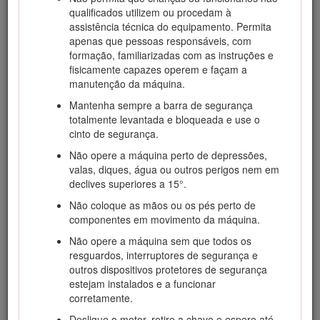
qualificados utilizem ou procedam à
Visite www.Toro.com para obter informações sobre materiais
assistência técnica do equipamento. Permita
de formação de operação e segurança dos produtos,
apenas que pessoas responsáveis, com
informações sobre acessórios, para obter o contacto de um
formação, familiarizadas com as instruções e
representante ou para registar o seu produto.
fisicamente capazes operem e façam a
Sempre que necessitar de assistência, peças genuínas Toro
manutenção da máquina.
ou informações adicionais, entre em contacto com um
Mantenha sempre a barra de segurança
representante de assistência autorizado ou com a
totalmente levantada e bloqueada e use o
assistência ao cliente Toro, indicando os números de série e
cinto de segurança.
modelo do produto. A Figura
1
mostra onde se encontram
os números de série e modelo do produto. Escreva os
Não opere a máquina perto de depressões,
números no espaço fornecido.
valas, diques, água ou outros perigos nem em
declives superiores a 15°.
Important: Com o seu dispositivo móvel, pode ler o
código QR no autocolante do número de série (se
Não coloque as mãos ou os pés perto de
equipado) para aceder à garantia, peças e outras
componentes em movimento da máquina.
informações do produto.
Não opere a máquina sem que todos os
resguardos, interruptores de segurança e
outros dispositivos protetores de segurança
estejam instalados e a funcionar
corretamente.
Desligue o motor, retire a chave e espere até