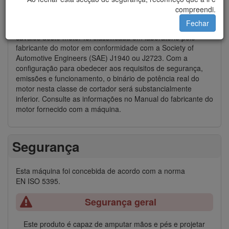
Consulte as informações no Manual do fabricante do motor
compreendi.
fornecido com a máquina.
Fechar
Binário bruto ou líquido:
binário bruto ou líquido em
cavalos deste motor foi classificada em laboratório pelo
fabricante do motor em conformidade com a Society of
Automotive Engineers (SAE) J1940 ou J2723. Com a
configuração para obedecer aos requisitos de segurança,
emissões e funcionamento, o binário de potência real do
motor nesta classe de cortador será substancialmente
inferior. Consulte as informações no Manual do fabricante do
motor fornecido com a máquina.
Segurança
Esta máquina foi concebida de acordo com a norma
EN ISO 5395.
Segurança geral
Este produto é capaz de amputar mãos e pés e projetar