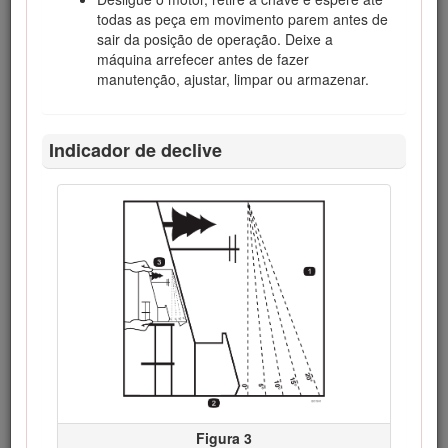
todas as peça em movimento parem antes de
sair da posição de operação. Deixe a
máquina arrefecer antes de fazer
manutenção, ajustar, limpar ou armazenar.
Indicador de declive
Figura 1
Localização dos números de modelo e de série
Este manual utiliza duas palavras para destacar
informações. A palavra
Importante
chama a atenção para
informações especiais de ordem mecânica e a palavra
Nota
sublinha informações gerais que requerem especial
atenção.
O símbolo de alerta de segurança (Figura
2
) é utilizado
neste manual e na máquina para identificar mensagens de
segurança importantes que têm de ser seguidas para evitar
acidentes. Este símbolo surge com as palavras
Perigo
,
Aviso
ou
Cuidado
.
Figura 3
Perigo
indica uma situação de risco eminente que, se