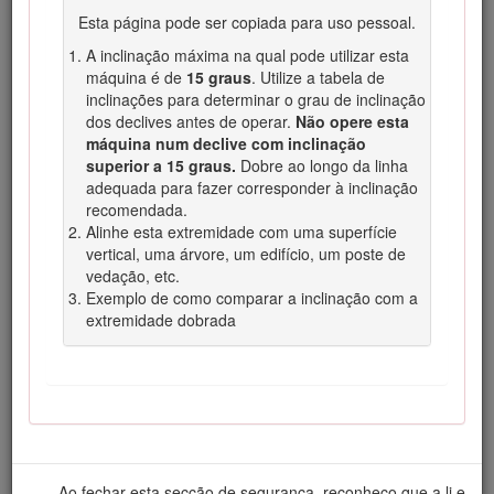
não for evitada,
irá
resultar em morte ou ferimento
Esta página pode ser copiada para uso pessoal.
grave.
A inclinação máxima na qual pode utilizar esta
Aviso
indica uma situação de risco potencial que, se
máquina é de
15 graus
. Utilize a tabela de
não for evitada,
pode
resultar em morte ou ferimento
inclinações para determinar o grau de inclinação
grave.
dos declives antes de operar.
Não opere esta
máquina num declive com inclinação
Cuidado
indica uma situação de risco potencial que,
superior a 15 graus.
Dobre ao longo da linha
se não for evitada,
poderá
resultar em ferimento leve
adequada para fazer corresponder à inclinação
ou moderado.
recomendada.
Alinhe esta extremidade com uma superfície
vertical, uma árvore, um edifício, um poste de
vedação, etc.
Exemplo de como comparar a inclinação com a
Figura 2
extremidade dobrada
Símbolo de alerta de segurança
Este produto cumpre todas as diretivas europeias
relevantes. Para mais informações, consulte a folha de
Declaração de conformidade (DOC) em separado,
específica do produto.
Ao fechar esta secção de segurança, reconheço que a li e