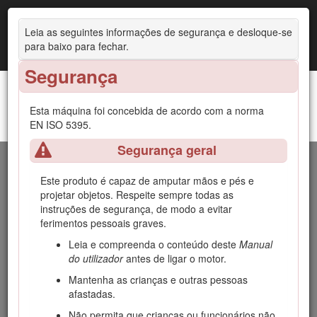
Leia as seguintes informações de segurança e desloque-se
para baixo para fechar.
Segurança
Esta máquina foi concebida de acordo com a norma
Cortadores de relva Z Master® 8000 com operador
EN ISO 5395.
Introdução
montado
Segurança geral
Este cortador de relva de lâmina rotativa com operador
sentado tem como público-alvo profissionais ou operadores
Este produto é capaz de amputar mãos e pés e
contratados. Foi principalmente concebido para o corte de
projetar objetos. Respeite sempre todas as
relva de propriedades particulares ou comerciais. Se a
instruções de segurança, de modo a evitar
máquina for utilizada para um fim diferente da sua utilização
ferimentos pessoais graves.
prevista, poderá pôr em perigo o utilizador e outras pessoas.
Leia e compreenda o conteúdo deste
Manual
Leia estas informações cuidadosamente para saber como
do utilizador
antes de ligar o motor.
utilizar o produto, como efetuar a sua manutenção de forma
Mantenha as crianças e outras pessoas
adequada, evitar ferimentos pessoais e danos no produto. A
afastadas.
utilização correta e segura do produto é da exclusiva
responsabilidade do utilizador.
Não permita que crianças ou funcionários não