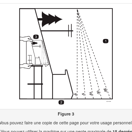
 d'ordre général méritant une attention particulière.
la fois dans ce manuel et sur la machine sert à identifier d’importantes
pagne des mentions
Danger
,
Attention
, ou
Prudence
.
il n'est pas évité,
entraînera obligatoirement
des blessures graves ou
s'il n'est pas évité,
pourrait
entraîner des blessures graves ou mortell
s'il n'est pas évité,
peut
entraîner des blessures légères ou modérées
Figure 2
Symbole de sécurité
 européennes pertinentes. Pour plus de renseignements, reportez-vous à
Figure 3
r du moteur qui accompagnent la machine.
Vous pouvez faire une copie de cette page pour votre usage personnel
ce moteur a été calculé en laboratoire par le constructeur du moteur s
Vous pouvez utiliser la machine sur une pente maximale de
15 degré