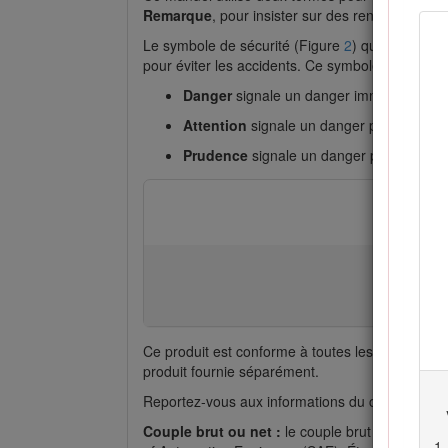
Remarque
, pour insister sur des renseignements
Le symbole de sécurité (Figure
2
) qui figure à 
pour éviter les accidents. Ce symbole s’accom
Danger
signale un danger immédiat qui, s'
Attention
signale un danger potentiel qui, 
Prudence
signale un danger potentiel qui, 
Ce produit est conforme à toutes les directives
produit fournie séparément.
Reportez-vous aux informations du constructeu
Couple brut ou net :
le couple brut ou net de 