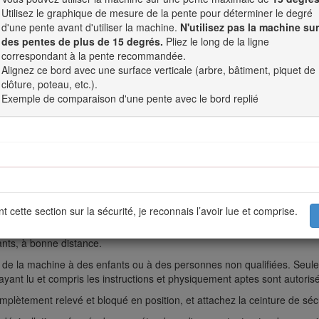
our satisfaire aux normes de sécurité, antipollution et d'exploitation,
Utilisez le graphique de mesure de la pente pour déterminer le degré
portez-vous aux informations du constructeur du moteur qui accompagne
d'une pente avant d'utiliser la machine.
N'utilisez pas la machine sur
des pentes de plus de 15 degrés.
Pliez le long de la ligne
correspondant à la pente recommandée.
Alignez ce bord avec une surface verticale (arbre, bâtiment, piquet de
clôture, poteau, etc.).
Exemple de comparaison d'une pente avec le bord replié
la norme EN ISO 5395.
Consignes de sécurité générales
eds et projeter des objets. Respectez toujours toutes les consignes de 
t cette section sur la sécurité, je reconnais l’avoir lue et comprise.
enu de ce
Manuel de l'utilisateur
avant de démarrer le moteur.
ants, à bonne distance.
tien de la machine à des enfants ou à des personnes non qualifiées. Se
e, ayant lu et compris les instructions et physiquement aptes sont autoris
mplètement relevé et bloqué en position, et attachez la ceinture de sécu