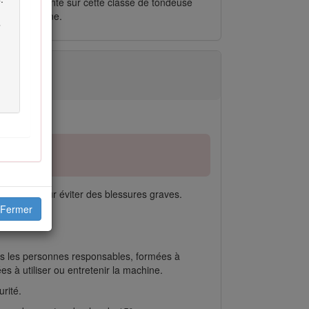
 le moteur monté sur cette classe de tondeuse
nt la machine.
sécurité pour éviter des blessures graves.
Fermer
ules les personnes responsables, formées à
ées à utiliser ou entretenir la machine.
rité.