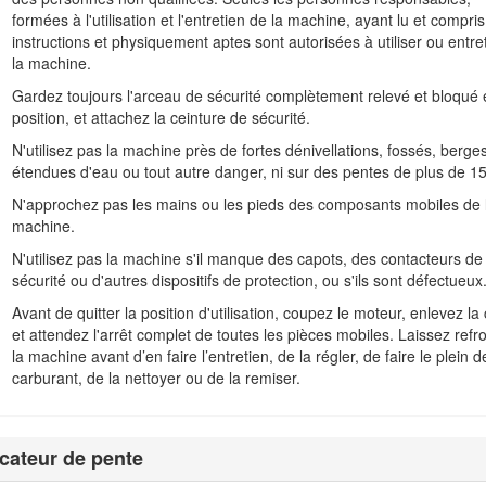
eur agréé ou le service client Toro. La Figure
1
indique l'emplacement 
formées à l'utilisation et l'entretien de la machine, ayant lu et compris
t effet.
instructions et physiquement aptes sont autorisées à utiliser ou entre
pouvez scanner le code QR sur l'autocollant du numéro de série (
la machine.
achées et autres renseignements sur le produit.
Gardez toujours l'arceau de sécurité complètement relevé et bloqué 
position, et attachez la ceinture de sécurité.
N'utilisez pas la machine près de fortes dénivellations, fossés, berges
étendues d'eau ou tout autre danger, ni sur des pentes de plus de 15
N'approchez pas les mains ou les pieds des composants mobiles de 
machine.
N'utilisez pas la machine s'il manque des capots, des contacteurs de
sécurité ou d'autres dispositifs de protection, ou s'ils sont défectueux
Avant de quitter la position d'utilisation, coupez le moteur, enlevez la 
et attendez l'arrêt complet de toutes les pièces mobiles. Laissez refro
la machine avant d’en faire l’entretien, de la régler, de faire le plein d
carburant, de la nettoyer ou de la remiser.
Figure 1
et de série
icateur de pente
r des renseignements essentiels.
Important
, pour attirer l'attention 