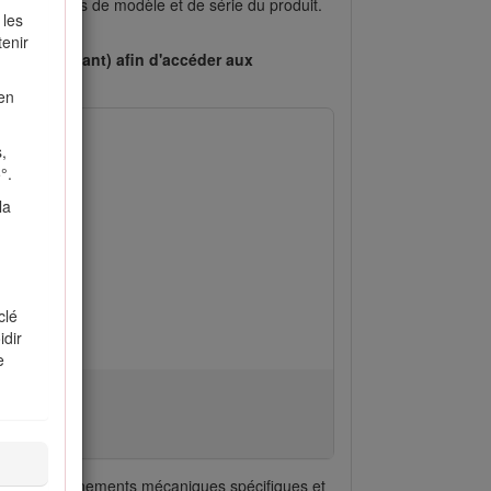
des numéros de modèle et de série du produit.
 les
tenir
le cas échéant) afin d'accéder aux
en
,
°.
la
.
clé
idir
e
sur des renseignements mécaniques spécifiques et