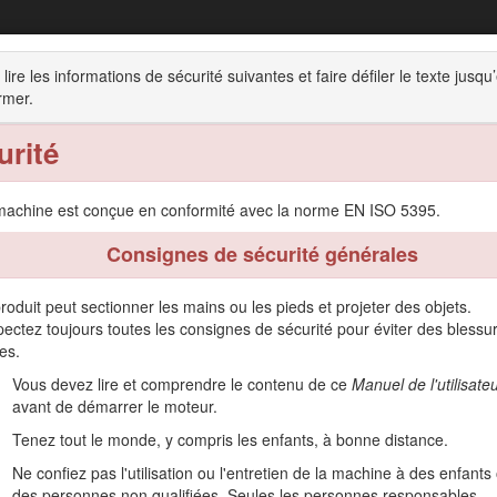
Tondeuse autoportée Z Master® série 80
 lire les informations de sécurité suivantes et faire défiler le texte jusq
avec plateau de coupe de 122 cm
rmer.
Utilisation
Entretien
Remisage
Dépistage d
urité
machine est conçue en conformité avec la norme EN ISO 5395.
Consignes de sécurité générales
stinée aux professionnels et aux utilisateurs temporaires. Elle est pr
roduit peut sectionner les mains ou les pieds et projeter des objets.
t commerciaux. L'utilisation de ce produit à d'autres fins que celle p
ectez toujours toutes les consignes de sécurité pour éviter des blessu
es.
comment utiliser et entretenir correctement votre produit, et éviter a
Vous devez lire et comprendre le contenu de ce
Manuel de l'utilisate
 du produit.
avant de démarrer le moteur.
 de formation à la sécurité et à l'utilisation des produits, pour tou
Tenez tout le monde, y compris les enfants, à bonne distance.
nnaires ou pour enregistrer votre produit.
Ne confiez pas l'utilisation ou l'entretien de la machine à des enfants
ièces Toro d'origine ou des renseignements complémentaires, munisse
des personnes non qualifiées. Seules les personnes responsables,