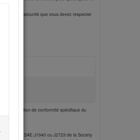
 consignes de sécurité que vous devez respecter
 mortelles.
es.
.
 la Déclaration de conformité spécifique du
.
elon la norme SAE J1940 ou J2723 de la Society
s
.