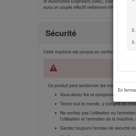
of Automotive Engineers (SAE). Étant configuré p
aura un couple effectif nettement inférieur. Re
Sécurité
Cette machine est conçue en conformité avec 
Ce produit peut sectionner les mains ou les pi
En ferman
Vous devez lire et comprendre le cont
Tenez tout le monde, y compris les enf
Ne confiez pas l'utilisation ou l'entre
l'utilisation et l'entretien de la machin
Gardez toujours l'arceau de sécurité co