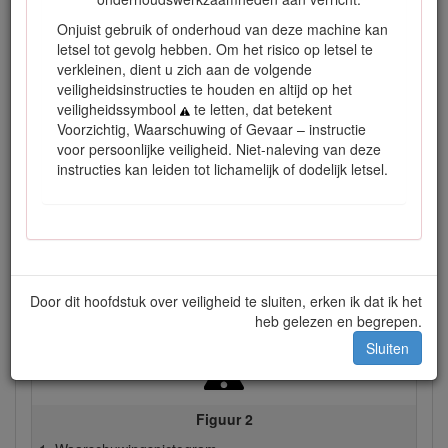
Onjuist gebruik of onderhoud van deze machine kan
letsel tot gevolg hebben. Om het risico op letsel te
verkleinen, dient u zich aan de volgende
veiligheidsinstructies te houden en altijd op het
veiligheidssymbool
te letten, dat betekent
Voorzichtig, Waarschuwing of Gevaar – instructie
voor persoonlijke veiligheid. Niet-naleving van deze
Figuur 1
instructies kan leiden tot lichamelijk of dodelijk letsel.
Plaats van modelnummer en serienummer
Deze handleiding wijst u op mogelijke gevaren en bevat
veiligheidswaarschuwingen die u kunt herkennen aan het
waarschuwingspictogram (Figuur
2
), dat wijst op een gevaar
dat ernstig letsel of de dood kan veroorzaken indien u nalaat
Door dit hoofdstuk over veiligheid te sluiten, erken ik dat ik het
de voorgeschreven maatregelen te treffen.
heb gelezen en begrepen.
Sluiten
Figuur 2