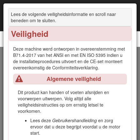
Lees de volgende veiligheidsinformatie en scroll naar
beneden om te sluiten.
Veiligheid
Groundsmaster® 5900 of 5910 cirkelmaaier
Deze machine werd ontworpen in overeenstemming met
B71.4-2017 van het ANSI en met EN ISO 5395 indien u
Inleiding
de installatieprocedures uitvoert en de CE-set monteert
overeenkomstig de Conformiteitsverklaring.
Deze machine is een multifunctionele machine bedoeld voor
Algemene veiligheid
gebruik door professionele bestuurders in commerciële
toepassingen. De machine is voornamelijk ontworpen voor
het maaien van gras van goed onderhouden gazons in
Dit product kan handen of voeten afsnijden en
parken, op golfbanen en sportvelden, langs wegen en op
voorwerpen uitwerpen. Volg altijd alle
bedrijfsterreinen. Dit product gebruiken voor andere
veiligheidsinstructies op om ernstig letsel te
doeleinden dan het bedoelde gebruik kan gevaarlijk zijn voor
voorkomen.
u of voor omstanders.
Lees deze
Gebruikershandleiding
en zorg
Lees deze informatie zorgvuldig door, zodat u weet hoe u de
ervoor dat u deze begrijpt voordat u de motor
machine op de juiste wijze moet gebruiken en onderhouden
start.
en om schade aan de machine en letsel te voorkomen. U