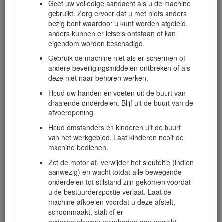
Geef uw volledige aandacht als u de machine
bent verantwoordelijk voor het juiste en veilige gebruik van
gebruikt. Zorg ervoor dat u met niets anders
de machine.
bezig bent waardoor u kunt worden afgeleid,
Ga naar www.Toro.com voor documentatie over
anders kunnen er letsels ontstaan of kan
productveiligheid en bedieningsinstructies, informatie over
eigendom worden beschadigd.
accessoires, hulp bij het vinden van een dealer of om uw
Gebruik de machine niet als er schermen of
product te registreren.
andere beveiligingsmiddelen ontbreken of als
Als u service, originele Toro onderdelen of aanvullende
deze niet naar behoren werken.
informatie nodig hebt, kunt u contact opnemen met een
Houd uw handen en voeten uit de buurt van
erkende servicedealer of met de klantenservice van Toro. U
draaiende onderdelen. Blijf uit de buurt van de
dient hierbij altijd het modelnummer en het serienummer van
afvoeropening.
het product te vermelden. De locatie van het plaatje met het
modelnummer en het serienummer van het product is
Houd omstanders en kinderen uit de buurt
aangegeven op Figuur
1
. U kunt de nummers noteren in de
van het werkgebied. Laat kinderen nooit de
ruimte hieronder.
machine bedienen.
Important: U kunt met uw mobiel apparaat de QR-code
Zet de motor af, verwijder het sleuteltje (indien
op het plaatje met het serienummer (indien aanwezig)
aanwezig) en wacht totdat alle bewegende
scannen om toegang te krijgen tot de garantie,
onderdelen tot stilstand zijn gekomen voordat
onderdelen en andere productinformatie.
u de bestuurderspostie verlaat. Laat de
machine afkoelen voordat u deze afstelt,
schoonmaakt, stalt of er
onderhoudswerkzaamheden aan verricht.