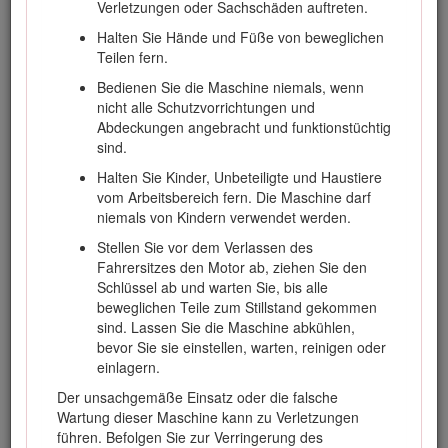
Verletzungen oder Sachschäden auftreten.
Einsatz des Geräts.
Halten Sie Hände und Füße von beweglichen
Besuchen Sie Toro.com für weitere Informationen,
Teilen fern.
einschließlich Sicherheitstipps, Schulungsunterlagen,
Zubehörinformationen, Standort eines Händlers oder
Bedienen Sie die Maschine niemals, wenn
Registrierung Ihres Produkts.
nicht alle Schutzvorrichtungen und
Abdeckungen angebracht und funktionstüchtig
Wenden Sie sich an den Toro-Vertragshändler oder
sind.
Kundendienst, wenn Sie eine Serviceleistung,
Originalersatzteile von Toro oder weitere Informationen
Halten Sie Kinder, Unbeteiligte und Haustiere
benötigen. Haben Sie dafür die Modell- und Seriennummern
vom Arbeitsbereich fern. Die Maschine darf
der Maschine griffbereit. Bild
1
zeigt die Position der Modell-
niemals von Kindern verwendet werden.
und Seriennummern am Produkt. Tragen Sie hier bitte die
Stellen Sie vor dem Verlassen des
Modell- und Seriennummern des Geräts ein.
Fahrersitzes den Motor ab, ziehen Sie den
Important: Scannen Sie mit Ihrem Mobilgerät den QR-
Schlüssel ab und warten Sie, bis alle
Code auf der Seriennummernplatte (falls vorhanden),
beweglichen Teile zum Stillstand gekommen
um auf Garantie-, Ersatzteil- oder andere
sind. Lassen Sie die Maschine abkühlen,
Produktinformationen zuzugreifen.
bevor Sie sie einstellen, warten, reinigen oder
einlagern.
Der unsachgemäße Einsatz oder die falsche
Wartung dieser Maschine kann zu Verletzungen
führen. Befolgen Sie zur Verringerung des