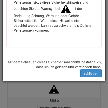
Verletzungsrisikos diese Sicherheitshinweise und
beachten Sie das Warnsymbol
mit der
Bedeutung Achtung, Warnung oder Gefahr –
Sicherheitsrisiko. Wenn diese Hinweise nicht
beachtet werden, kann es zu schweren bis tödlichen
Verletzungen kommen.
Bild 1
Typenschild mit Modell- und Seriennummer
In dieser Anleitung werden potenzielle Gefahren angeführt
und Sicherheitshinweise werden vom Sicherheitswarnsymbol
(Bild
2
) gekennzeichnet. Dieses Warnsymbol weist auf eine
Mit dem Schließen dieses Sicherheitsabschnitts bestätige ich,
Gefahr hin, die zu schweren oder tödlichen Verletzungen
dass ich ihn gelesen und verstanden habe.
führen kann, wenn Sie die empfohlenen
Schließen
Sicherheitsvorkehrungen nicht einhalten.
Bild 2
Sicherheitswarnsymbol