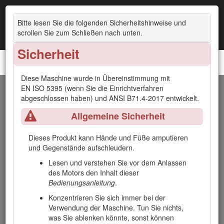
Bitte lesen Sie die folgenden Sicherheitshinweise und
scrollen Sie zum Schließen nach unten.
Sicherheit
Zugmaschine Reelmaster® 5010-H
Diese Maschine wurde in Übereinstimmung mit
EN ISO 5395 (wenn Sie die Einrichtverfahren
Einführung
abgeschlossen haben) und ANSI B71.4-2017 entwickelt.
Allgemeine Sicherheit
Dieser Aufsitzrasenmäher mit Messerspindeln sollte nur von
geschulten Lohnarbeitern in gewerblichen Anwendungen
eingesetzt werden. Er ist hauptsächlich für das Mähen von
Dieses Produkt kann Hände und Füße amputieren
Gras auf gepflegten Grünflächen gedacht. Wenn dieses
und Gegenstände aufschleudern.
Produkt für einen anderen Zweck eingesetzt wird, kann das
Lesen und verstehen Sie vor dem Anlassen
für Bediener und andere Personen gefährlich sein.
des Motors den Inhalt dieser
Lesen Sie diese Informationen sorgfältig durch, um sich mit
Bedienungsanleitung
.
dem ordnungsgemäßen Einsatz und der Wartung des
Konzentrieren Sie sich immer bei der
Geräts vertraut zu machen und Verletzungen und eine
Verwendung der Maschine. Tun Sie nichts,
Beschädigung des Geräts zu vermeiden. Sie tragen die
was Sie ablenken könnte, sonst können
Verantwortung für einen ordnungsgemäßen und sicheren