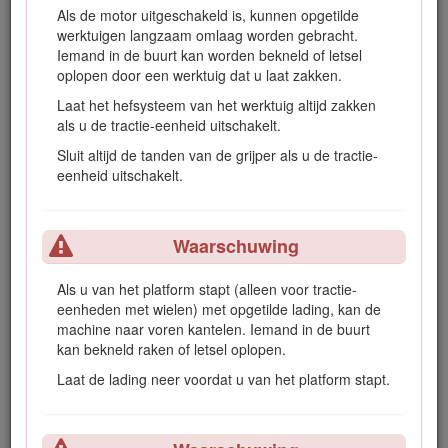
ze kanker, geboorteafwijkingen en andere schade aan
Als de motor uitgeschakeld is, kunnen opgetilde
het voortplantingssysteem veroorzaken.
werktuigen langzaam omlaag worden gebracht.
Iemand in de buurt kan worden bekneld of letsel
oplopen door een werktuig dat u laat zakken.
Laat het hefsysteem van het werktuig altijd zakken
als u de tractie-eenheid uitschakelt.
Veiligheid
Sluit altijd de tanden van de grijper als u de tractie-
eenheid uitschakelt.
Onjuist gebruik of onderhoud door de gebruiker of
eigenaar kan letsel veroorzaken. Houd u aan deze
veiligheidsinstructies en de instructies in de
Gebruikershandleiding
van de tractie-eenheid om het
Waarschuwing
risico op letsel te beperken. Let altijd op het symbool
voor veiligheids­waarschuwingen, dat
Voorzichtig
,
Als u van het platform stapt (alleen voor tractie-
Waarschuwing
, of
Gevaar
– 'instructie voor persoonlijke
eenheden met wielen) met opgetilde lading, kan de
veiligheid' betekent. Niet-naleving van de instructie kan
machine naar voren kantelen. Iemand in de buurt
leiden tot lichamelijk of dodelijk letsel.
kan bekneld raken of letsel oplopen.
Om de beste prestaties te verkrijgen en ervoor te zorgen dat
Laat de lading neer voordat u van het platform stapt.
de veiligheidscertificaten van de machine blijven gelden,
moet u ter vervanging altijd originele onderdelen en
accessoires van Toro aanschaffen. Gebruik ter vervanging