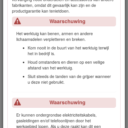
fabrikanten, omdat dit gevaarlijk kan zijn en de
U kunt op www.Toro.com rechtstreeks contact met Toro
productgarantie kan tenietdoen.
opnemen om informatie over producten en accessoires te
verkrijgen, een verkoper te vinden of uw product te
Waarschuwing
registreren.
Als u service, originele Toro onderdelen of aanvullende
Het werktuig kan benen, armen en andere
informatie nodig hebt, kunt u contact opnemen met een
lichaamsdelen verpletteren en breken.
erkende servicedealer of met de klantenservice van Toro. U
Kom nooit in de buurt van het werktuig terwijl
dient hierbij altijd het modelnummer en het serienummer van
het in bedrijf is.
het product te vermelden. Het model- en serienummer
bevinden zich op een plaatje op het werktuigframe, voor de
Houd omstanders en dieren op een veilige
bevestigingsplaat. U kunt de nummers noteren in de ruimte
afstand van het werktuig.
hieronder.
Sluit steeds de tanden van de grijper wanneer
Er worden in deze handleiding een aantal mogelijke gevaren
u deze niet gebruikt.
en een aantal veiligheidsberichten genoemd met de
volgende veiligheidssymbolen (Figuur
1
), die duiden op een
gevaarlijke situatie die zwaar lichamelijk letsel of de dood tot
Waarschuwing
gevolg kan hebben als u de veiligheidsvoorschriften niet in
acht neemt.
Er kunnen ondergrondse elektriciteitskabels,
gasleidingen en/of telefoonlijnen door het
werkgebied lopen. Als u deze raakt kan dit een