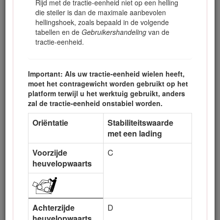
Rijd met de tractie-eenheid niet op een helling
als het zware uiteinde naar de voet van de heuvel is
die steiler is dan de maximale aanbevolen
gericht. Als de machine kantelt, kan iemand bekneld
hellingshoek, zoals bepaald in de volgende
raken of ernstig letsel oplopen.
tabellen en de
Gebruikershandeling
van de
tractie-eenheid.
Rij heuvelopwaarts en heuvelafwaarts met het zware
uiteinde naar de top van de heuvel gericht. Een lading
vervoeren met het werktuig zorgt ervoor dat de
voorkant van de machine zwaar is.
Important: Als uw tractie-eenheid wielen heeft,
moet het contragewicht worden gebruikt op het
platform terwijl u het werktuig gebruikt, anders
zal de tractie-eenheid onstabiel worden.
Waarschuwing
Oriëntatie
Stabiliteitswaarde
Als de snelkoppelings­pennen van het werktuig niet
met een lading
volledig in de bevestigings­platen zitten, bestaat de kans
dat het werktuig van de tractie-eenheid valt, waardoor
Voorzijde
C
de bestuurder of omstanders ernstig gewond kunnen
heuvelopwaarts
raken.
Zorg ervoor dat de koppelingspennen van het
werktuig volledig in de gaten in de
bevestigingsplaat zitten voordat u het werktuig
Achterzijde
D
optilt.
heuvelopwaarts