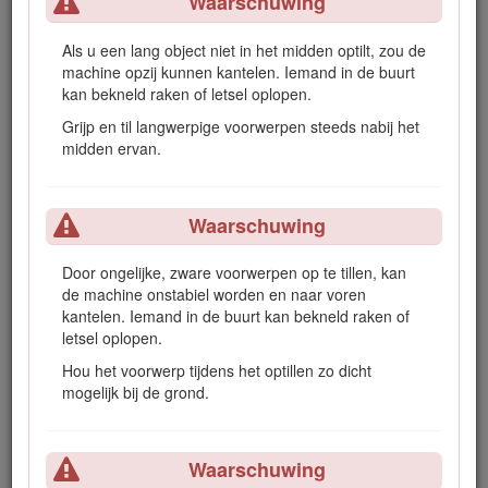
Waarschuwing
nooit onderdelen en accessoires van andere fabrikanten,
omdat dit gevaarlijk kan zijn en de productgarantie kan
tenietdoen.
Als u een lang object niet in het midden optilt, zou de
machine opzij kunnen kantelen. Iemand in de buurt
Waarschuwing
kan bekneld raken of letsel oplopen.
Grijp en til langwerpige voorwerpen steeds nabij het
Het werktuig kan benen, armen en andere
midden ervan.
lichaamsdelen verpletteren en breken.
Kom nooit in de buurt van het werktuig terwijl het
in bedrijf is.
Waarschuwing
Houd omstanders en dieren op een veilige
afstand van het werktuig.
Door ongelijke, zware voorwerpen op te tillen, kan
de machine onstabiel worden en naar voren
Sluit steeds de tanden van de grijper wanneer u
kantelen. Iemand in de buurt kan bekneld raken of
deze niet gebruikt.
letsel oplopen.
Hou het voorwerp tijdens het optillen zo dicht
mogelijk bij de grond.
Waarschuwing
Er kunnen ondergrondse elektriciteitskabels,
Waarschuwing
gasleidingen en/of telefoonlijnen door het werkgebied