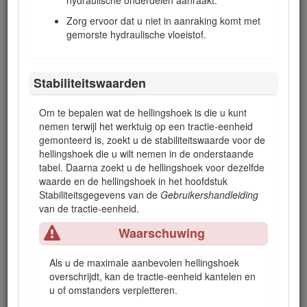
Zorg ervoor dat u niet in aanraking komt met
Als u een lang object niet in het midden optilt, zou de
gemorste hydraulische vloeistof.
machine opzij kunnen kantelen. Iemand in de buurt kan
bekneld raken of letsel oplopen.
Grijp en til langwerpige voorwerpen steeds nabij het
Stabiliteitswaarden
midden ervan.
Om te bepalen wat de hellingshoek is die u kunt
nemen terwijl het werktuig op een tractie-eenheid
Waarschuwing
gemonteerd is, zoekt u de stabiliteits­waarde voor de
hellingshoek die u wilt nemen in de onderstaande
Door ongelijke, zware voorwerpen op te tillen, kan de
tabel. Daarna zoekt u de hellingshoek voor dezelfde
machine onstabiel worden en naar voren kantelen.
waarde en de hellingshoek in het hoofdstuk
Iemand in de buurt kan bekneld raken of letsel oplopen.
Stabiliteits­gegevens van de
Gebruikers­handleiding
van de tractie-eenheid.
Hou het voorwerp tijdens het optillen zo dicht mogelijk
bij de grond.
Waarschuwing
Als u de maximale aanbevolen hellingshoek
Waarschuwing
overschrijdt, kan de tractie-eenheid kantelen en
u of omstanders verpletteren.
Als u een helling op- of afrijdt, kan de machine kantelen