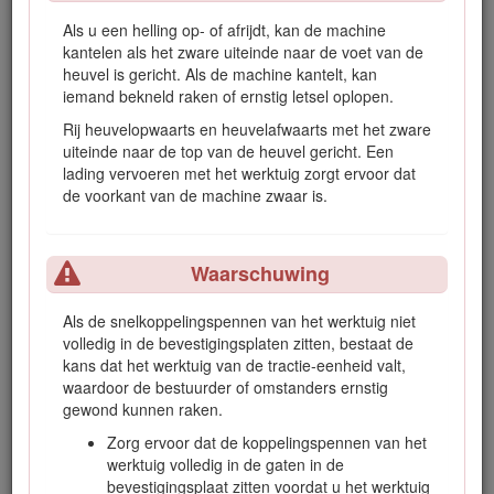
lopen. Als u deze raakt kan dit een schok of explosie tot
gevolg hebben.
Als u een helling op- of afrijdt, kan de machine
kantelen als het zware uiteinde naar de voet van de
Zorg dat de ondergrondse kabels en leidingen
heuvel is gericht. Als de machine kantelt, kan
gemarkeerd worden op de locatie of in het werkgebied
iemand bekneld raken of ernstig letsel oplopen.
en ontwijk de gemarkeerde gebieden.
Rij heuvelopwaarts en heuvelafwaarts met het zware
uiteinde naar de top van de heuvel gericht. Een
lading vervoeren met het werktuig zorgt ervoor dat
Waarschuwing
de voorkant van de machine zwaar is.
Mogelijk zijn er in uw werkgebied bovengrondse
stroomkabels. U kunt een schok krijgen als u een
Waarschuwing
stroomkabel raakt met een boom of een ander object
dat u transporteert.
Als de snelkoppelings­pennen van het werktuig niet
Inspecteer en markeer het gebied waar er
volledig in de bevestigings­platen zitten, bestaat de
bovengrondse stroomkabels zijn, en transporteer geen
kans dat het werktuig van de tractie-eenheid valt,
bomen of grote objecten onder de stroomkabels.
waardoor de bestuurder of omstanders ernstig
gewond kunnen raken.
Zorg ervoor dat de koppelingspennen van het
Waarschuwing
werktuig volledig in de gaten in de
bevestigingsplaat zitten voordat u het werktuig