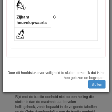
Zijkant
C
Stabiliteitswaarden
heuvelopwaarts
Om te bepalen wat de hellingshoek is die u kunt nemen
terwijl het werktuig op een tractie-eenheid gemonteerd
is, zoekt u de stabiliteits­waarde voor de hellingshoek die
u wilt nemen in de onderstaande tabel. Daarna zoekt u
de hellingshoek voor dezelfde waarde en de
hellingshoek in het hoofdstuk Stabiliteits­gegevens van
de
Gebruikers­handleiding
van de tractie-eenheid.
Waarschuwing
Door dit hoofdstuk over veiligheid te sluiten, erken ik dat ik het
heb gelezen en begrepen.
Als u de maximale aanbevolen hellingshoek
overschrijdt, kan de tractie-eenheid kantelen en u
Sluiten
of omstanders verpletteren.
Rijd met de tractie-eenheid niet op een helling die
steiler is dan de maximale aanbevolen
hellingshoek, zoals bepaald in de volgende tabellen
en de
Gebruikershandeling
van de tractie-eenheid.