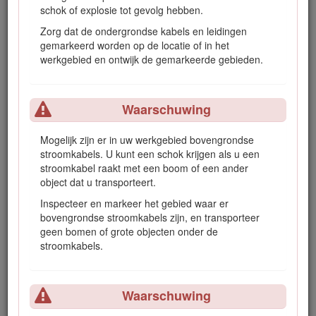
schok of explosie tot gevolg hebben.
Figuur 1
Zorg dat de ondergrondse kabels en leidingen
gemarkeerd worden op de locatie of in het
Veiligheidssymbool
werkgebied en ontwijk de gemarkeerde gebieden.
Er worden in deze handleiding ook twee woorden gebruikt
om uw aandacht op bijzondere informatie te vestigen.
Waarschuwing
Belangrijk
attendeert u op bijzondere technische informatie
en
Opmerking
duidt algemene informatie aan die bijzondere
Mogelijk zijn er in uw werkgebied bovengrondse
aandacht verdient.
stroomkabels. U kunt een schok krijgen als u een
Dit product voldoet aan alle relevante Europese richtlijnen.
stroomkabel raakt met een boom of een ander
Zie voor meer informatie de inbouwverklaring aan het einde
object dat u transporteert.
van deze handleiding.
Inspecteer en markeer het gebied waar er
bovengrondse stroomkabels zijn, en transporteer
Waarschuwing
geen bomen of grote objecten onder de
stroomkabels.
CALIFORNIË
Proposition 65 Waarschuwing
Gebruik van dit product kan leiden tot blootstelling aan
Waarschuwing
chemische stoffen waarvan de Staat Californië weet dat