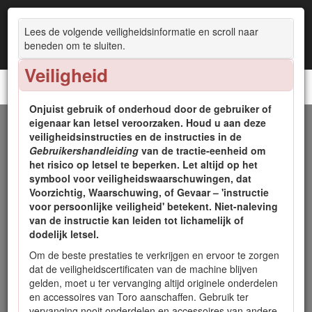
Lees de volgende veiligheidsinformatie en scroll naar
beneden om te sluiten.
Veiligheid
Grijper
Onjuist gebruik of onderhoud door de gebruiker of
eigenaar kan letsel veroorzaken. Houd u aan deze
Inleiding
veiligheidsinstructies en de instructies in de
Gebruikershandleiding
van de tractie-eenheid om
Deze grijper is bedoeld voor gebruik met een Toro compacte
het risico op letsel te beperken. Let altijd op het
multifunctionele lader. Hij is voornamelijk bedoeld voor het
symbool voor veiligheids­waarschuwingen, dat
grijpen, slepen, tillen en verwijderen van materialen zonder
Voorzichtig
,
Waarschuwing
, of
Gevaar
– 'instructie
de toplaag te verstoren, en voor gebruik op residentiële en
voor persoonlijke veiligheid' betekent. Niet-naleving
commerciële terreinen. Hij is niet bedoeld voor gebruik op
van de instructie kan leiden tot lichamelijk of
tractie-eenheden van andere fabrikanten dan Toro.
dodelijk letsel.
Lees deze informatie zorgvuldig door, zodat u weet hoe u dit
Om de beste prestaties te verkrijgen en ervoor te zorgen
product op de juiste wijze moet gebruiken en onderhouden
dat de veiligheidscertificaten van de machine blijven
en om letsel en schade aan de machine te voorkomen. U
gelden, moet u ter vervanging altijd originele onderdelen
bent verantwoordelijk voor het juiste en veilige gebruik van
en accessoires van Toro aanschaffen. Gebruik ter
de machine.
vervanging nooit onderdelen en accessoires van andere