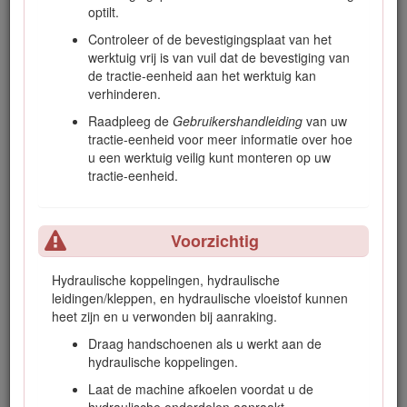
Als de motor uitgeschakeld is, kunnen opgetilde
optilt.
werktuigen langzaam omlaag worden gebracht. Iemand
Controleer of de bevestigingsplaat van het
in de buurt kan worden bekneld of letsel oplopen door
werktuig vrij is van vuil dat de bevestiging van
een werktuig dat u laat zakken.
de tractie-eenheid aan het werktuig kan
Laat het hefsysteem van het werktuig altijd zakken als u
verhinderen.
de tractie-eenheid uitschakelt.
Raadpleeg de
Gebruikers­handleiding
van uw
Sluit altijd de tanden van de grijper als u de tractie-
tractie-eenheid voor meer informatie over hoe
eenheid uitschakelt.
u een werktuig veilig kunt monteren op uw
tractie-eenheid.
Waarschuwing
Voorzichtig
Als u van het platform stapt (alleen voor tractie-
eenheden met wielen) met opgetilde lading, kan de
Hydraulische koppelingen, hydraulische
machine naar voren kantelen. Iemand in de buurt kan
leidingen/kleppen, en hydraulische vloeistof kunnen
bekneld raken of letsel oplopen.
heet zijn en u verwonden bij aanraking.
Laat de lading neer voordat u van het platform stapt.
Draag handschoenen als u werkt aan de
hydraulische koppelingen.
Laat de machine afkoelen voordat u de
Waarschuwing
hydraulische onderdelen aanraakt.