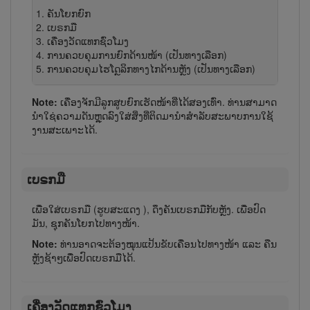
ຄັນໂຍກຍົກ
ເບຣກມື
ເຄື່ອງວັດ​ແທກຊົ່ວໂມງ
ການ​ຄວບ​ຄຸມ​ການ​ຍົກ​ດ້ານ​ໜ້າ (ເປັນ​ທາງ​ເລືອກ)
ການ​ຄວບ​ຄຸມ​ໄຮ​ໂດຼ​ລິກ​ທາງ​ໄກ​ດ້ານ​ຫຼັງ (ເປັນ​ທາງ​ເລືອກ)
Note:
ເຄື່ອງ​ຈັກ​ມີລູກສູບຍົກເຮັດ​ໜ້າ​ທີ່​ໄດ້​ສອງ​ເທົ່າ. ທ່ານ​ສາ​ມາດ​
ນຳ​ໃຊ່​ຄວາມ​ດັນ​ຫຼຸດ​ລົງ​ໃສ່​ສິ່ງ​ທີ່​ຕິດ​ມາ​ນຳ​ສຳ​ລັບ​ສະ​ພາບ​ການ​ໃຊ້​
ງານ​ສະ​ເພາະໄດ້.
ເບຣກມື
ເພື່ອໃສ່ເບ​ຣກມື (ຮູບສະແດງ
), ດຶງ​ຄັນ​ເບ​ຣກ​ມື​ກັບ​ຫຼັງ. ເພື່ອ​ປົດ​
ມັນ, ຊຸກຄັນ​ໂຍກ​ໄປທາງ​ໜ້າ.
Note:
ທ່ານ​ອາດ​ຈະ​ຕ້ອງ​ໝຸນ​ແປ້ນ​ຂັບເຄື່ອນໄປທາງ​ໜ້າ ແລະ ຄືນ​
ຫຼັງຊ້າໆເພື່ອ​ປົດເບ​ຣກມືໄດ້.
ເຄື່ອງວັດ​ແທກຊົ່ວໂມງ