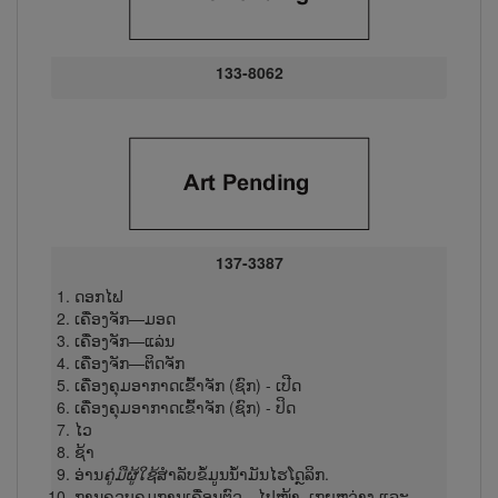
133-8062
137-3387
ດອກ​ໄຟ
ເຄື່ອງຈັກ—ມອດ
ເຄື່ອງຈັກ—ແລ່ນ
ເຄື່ອງຈັກ—ຕິດ​ຈັກ
ເຄື່ອງ​ຄຸມ​ອາ​ກາດ​ເຂົ້າ​ຈັກ (ຊົກ) - ເປີດ
ເຄື່ອງ​ຄຸມ​ອາ​ກາດ​ເຂົ້າ​ຈັກ (ຊົກ) - ປິດ
ໄວ
ຊ້າ
ອ່ານ
ຄູ່​ມື​ຜູ້​ໃຊ້
ສຳລັບຂໍ້ມູນນ້ຳ​ມັນ​ໄຮ​ໂດຼ​ລິກ.
ການ​ຄວບ​ຄຸມ​ການ​ເຄື່ອນ​ຕົວ—ໄປ​ໜ້າ, ເກຍ​ຫວ່າງ ແລະ