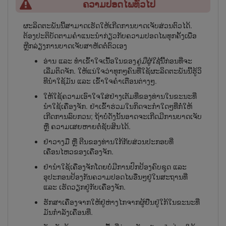
ຄວາມປອດໄພທົ່ວໄປ
ຜະລິດຕະພັນນີ້ສາມາດເຮັດ​ໃຫ້​ເກີດ​ການ​ບາດ​ເຈັບ​ສ່ວນ​ຕົວໄດ້.
ຕ້ອງປະຕິບັດຕາມຄຳແນະນຳກ່ຽວກັບຄວາມປອດໄພທຸກຄັ້ງເພື່ອ
ຫຼີກລ່ຽງການບາດເຈັບສາ​ຫັດ​ຕໍ່​ຕົວ​ເອງ
ອ່ານ ແລະ ທຳເຂົ້າໃຈເນື້ອໃນຂອງ
ຄູ່ມືຜູ້​ໃຊ້
ນີ້ກ່ອນທີ່ຈະ
ເລີ່ມຕິດຈັກ. ໃຫ້​ແນ່​ໃຈ​ວ່າ​ທຸກໆ​ຄົນ​ທີ່​ໃຊ້​ຜະ​ລິດ​ຕະ​ພັນ​ນີ້​ຮູ້​ວິ​
ທີ​ນຳ​ໃຊ້​ມັນ ແລະ ເຂົ້າ​ໃຈຄຳ​ເຕືອນ​ຕ່າງໆ.
ໃຫ້ໃຊ້ຄວາມເອົາໃຈໃສ່ຢ່າງເຕັມທີ່ຂອງທ່ານໃນຂະນະທີ່
ນຳ​ໃຊ້ເຄື່ອງຈັກ. ຢ່າເຂົ້າຮ່ວມໃນກິດຈະກຳໃດໆທີ່ກໍ່ໃຫ້
ເກີດການລົບກວນ; ຖ້າບໍ່ດັ່ງນັ້ນອາດ​ຈະ​ເກີດ​ມີ​ການ​ບາດ​ເຈັບ
ຫຼື ຄວາມເສຍຫາຍຕໍ່ຊັບສິນໄດ້.
ຢ່າວາງມື ຫຼື ຕີນຂອງທ່ານໃກ້ກັບສ່ວນປະກອບທີ່
ເຄື່ອນໄຫວຂອງເຄື່ອງຈັກ.
ຢ່ານຳ​ໃຊ້ເຄື່ອງຈັກໂດຍບໍ່ມີການປົກປ້ອງຄົບ​ຊຸດ ແລະ
ອຸປະກອນປ້ອງກັນຄວາມປອດໄພອື່ນໆຢູ່ໃນສະຖານທີ່
ແລະ ເຮັດວຽກຢູ່ກັບເຄື່ອງຈັກ.
ຮັກ​ສາ​ເຄື່ອງ​ຈາກ​ໃຫ້​ຢູ່​ຫ່າງ​ໄກ​ຈາກ​ຜູ້​ຢືນ​ຢູ່​ໃກ້​ໃນ​ຂະ​ນະ​ທີ່​
ມັນ​ກຳ​ລັງ​ເຄື່ອນ​ທີ່.