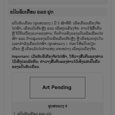
ແປ້ນຂັບເຄື່ອນ ແລະ ຢຸດ
ແປ້ນຂັບເຄື່ອນ (ຮູບສະແດງ
) ມີ 3 ໜ້າ​ທີ່​ຄື: ເພື່ອເຄື່ອນເຄື່ອງ​ຈັກ
ໄປ​ໜ້າ, ເຄື່ອນ​ມັນ​ກັບ​ຫຼັງ ແລະ ເພື່ອ​ຢຸດ​ເຄື່ອງ​ຈັກ. ການ​ໃຊ້​ສົ້ນ​ຕີນ
ຫຼື ໂປ້​ຕີນ​ເບື້ອງ​ຂວາ​ຂອງ​ທ່ານ, ກົດ​ດ້ານ​ເທິງ​ຂອງ​ແປ້ນ​ເພື່ອ​ເຄື່ອນ​ໄປ​
ໜ້າ ແລະ ດ້ານ​ລຸ່ມ​ຂອງ​ແປ້ນ​ເພື່ອ​ເຄື່ອນ​ກັບ​ຫຼັງ ຫຼື ເພື່ອ​ຊ່ວຍ​ຢຸດ​ໃນ​
ເວ​ລາ​ກຳ​ລັງ​ເຄື່ອນ​ໄປ​ໜ້າ (ຮູບສະແດງ
). ປ່ອຍໃຫ້ແປ້ນຢຽບ
ເຄື່ອນ ຫຼື ເຄື່ອນມັນໄປຕຳແໜ່ງ ເກຍຫວ່າງ ເພື່ອຢຸດເຄື່ອງຈັກ.
Important: ເມື່ອ​ຂັບ​ຂີ່​ເຄື່ອງ​ຈັກ​ໄປ​ໜ້າ, ໃຫ້​ວາງ​ສົ້ນ​ຕີນ​ຂອງ​ທ່ານ​
ໄວ້​ເທິ່ງ​ບ່ອນ​ພັກ​ຕີນ; ຢ່າ​ວາງ​ສົ້ນ​ຕີນ​ຂອງ​ທ່ານ​ໄວ້​ເທິງ​ແຜ່ນ​ປີ້ນ​ຄືນ​
ຂອງ​ແປ້ນ​ຂັບ​ເຄື່ອນ.
ຮູບສະແດງ 9
ແປ້ນຂັບເຄື່ອນ ແລະ ຢຸດ