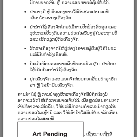
ມີ​ການ​ບາດ​ເຈັບ ຫຼື ຄວາມເສຍຫາຍຕໍ່ຊັບສິນໄດ້.
ເຂົ້າເບິ່ງເວັບໄຊ www.Toro.com ສຳ​ລັບຄວາມປອດໄພຂອງ
ຢ່າວາງມື ຫຼື ຕີນຂອງທ່ານໃກ້ກັບສ່ວນປະກອບທີ່
ຜະລິດຕະພັນ ແລະ ອຸປະກອນການຝຶກອົບຮົມການ​ນຳ​ໃຊ້, ຂໍ້ມູນ
ເຄື່ອນໄຫວຂອງເຄື່ອງຈັກ.
ກ່ຽວກັບອຸປະກອນເສີມ, ຊ່ວຍຊອກຫາຕົວແທນຈຳໜ່າຍ ຫຼື ເພື່ອ
ລົງທະບຽນຜະລິດຕະພັນຂອງທ່ານ.
ຢ່ານຳ​ໃຊ້ເຄື່ອງຈັກໂດຍບໍ່ມີການປົກປ້ອງຄົບ​ຊຸດ ແລະ
ອຸປະກອນປ້ອງກັນຄວາມປອດໄພອື່ນໆຢູ່ໃນສະຖານທີ່
ເມື່ອໃດກໍຕາມທີ່ທ່ານຕ້ອງການບໍລິການ, ອາໄຫຼ່ Toro ຂອງແທ້ ຫຼື ຂໍ້ມູນ
ແລະ ເຮັດວຽກຢູ່ກັບເຄື່ອງຈັກ.
ເພີ່ມເຕີມ, ຕິດຕໍ່ຕົວແທນຈຳໜ່າຍບໍລິການທີ່ໄດ້ຮັບອະນຸຍາດ ຫຼື ຝ່າຍ
ບໍລິການລູກຄ້າ Toro ແລະ ໃຫ້ມີລຸ້ນ ແລະ ເລກລຳດັບຂອງ
ຮັກ​ສາ​ເຄື່ອງ​ຈາກ​ໃຫ້​ຢູ່​ຫ່າງ​ໄກ​ຈາກ​ຜູ້​ຢືນ​ຢູ່​ໃກ້​ໃນ​ຂະ​
ຜະລິດຕະພັນຂອງທ່ານກຽມພ້ອມໄວ້. ຮູບສະແດງ
ລະບຸບ່ອນຢູ່ຂອງລຸ້ນ
ນະ​ທີ່​ມັນ​ກຳ​ລັງ​ເຄື່ອນ​ທີ່.
ແລະ ເລກລຳດັບໃນຜະລິດຕະພັນ. ຂຽນເລກໃນຊ່ອງທີ່ກຽມໃຫ້.
ກັນເດັກນ້ອຍອອກຈາກພື້ນທີ່ບ່ອນ​ເຮັດ​ວຽກ. ຢ່າປ່ອຍ
Important: ດ້ວຍອຸປະກອນມືຖືຂອງທ່ານ, ທ່ານສາມາດສະແກນ
ໃຫ້ເດັກນ້ອຍນຳໃຊ້ເຄື່ອງຈັກ.
ລະຫັດ QR (ຖ້າໄດ້​ຕິດ​ຕັ້ງ​ມາ​ນຳ) ຢູ່​ໃນສະ​ຫຼາກເລກລຳດັບເພື່ອເຂົ້າເຖິງ
ຢຸດ​ເຄື່ອງ​ຈັກ ແລະ ມອດຈັກກ່ອນກວດ​ສ້ອມ​ບຳ​ລຸງ​ຮັກ​
ການຮັບປະກັນ, ອາໄຫຼ່ ແລະ ຂໍ້ມູນຜະລິດຕະພັນອື່ນໆ.
ສາ ຫຼື ໃສ່​ນ້ຳ​ມັນ​ເຄື່ອງ​ຈັກ.
ການນຳໃຊ້ ຫຼື ການບຳລຸງຮັກສາເຄື່ອງຈັກທີ່ບໍ່ຖືກຕ້ອງນີ້
ອາດຈະເຮັດໃຫ້ເກີດການບາດເຈັບໄດ້. ເພື່ອຫຼຸດຜ່ອນການບາດ
ເຈັບທີ່​ອາດ​ຈະ​ເກີດ​ຂຶ້ນ, ໃຫ້ປະຕິບັດຕາມຄຳແນະນຳກ່ຽວກັບ
ຄວາມປອດໄພເຫຼົ່ານີ້ ແລະ ໃຫ້ເອົາໃຈໃສ່ກັບສັນຍາລັກເຕືອນ
ຄວາມປອດໄພສະເໝີ
ຮູບສະແດງ 1
, ເຊິ່ງໝາຍເຖິງຂໍ້