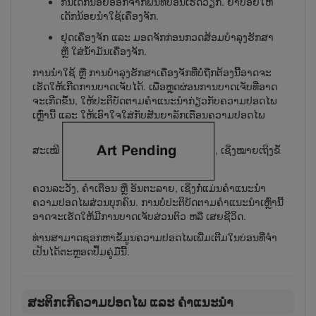
ກັນເດັກນ້ອຍອອກຈາກພື້ນທີ່ບ່ອນ​ເຮັດ​ວຽກ. ຢ່າປ່ອຍໃຫ້
ເດັກນ້ອຍນຳໃຊ້ເຄື່ອງຈັກ.
ຢຸດ​ເຄື່ອງ​ຈັກ ແລະ ມອດຈັກກ່ອນກວດ​ສ້ອມ​ບຳ​ລຸງ​ຮັກ​ສາ
ຫຼື ໃສ່​ນ້ຳ​ມັນ​ເຄື່ອງ​ຈັກ.
ການນຳໃຊ້ ຫຼື ການບຳລຸງຮັກສາເຄື່ອງຈັກທີ່ບໍ່ຖືກຕ້ອງນີ້ອາດຈະ
ເຮັດໃຫ້ເກີດການບາດເຈັບໄດ້. ເພື່ອຫຼຸດຜ່ອນການບາດເຈັບທີ່​ອາດ​
ຈະ​ເກີດ​ຂຶ້ນ, ໃຫ້ປະຕິບັດຕາມຄຳແນະນຳກ່ຽວກັບຄວາມປອດໄພ
ເຫຼົ່ານີ້ ແລະ ໃຫ້ເອົາໃຈໃສ່ກັບສັນຍາລັກເຕືອນຄວາມປອດໄພ
ສະເໝີ
, ເຊິ່ງໝາຍເຖິງຂໍ້
ຄວນລະວັງ, ຄຳເຕືອນ ຫຼື ອັນຕະລາຍ, ເຊິ່ງ​ກໍ່​ແມ່ນຄຳແນະນຳ
ຄວາມປອດໄພສ່ວນບຸກຄົນ. ການບໍ່ປະຕິບັດຕາມຄຳແນະນຳເຫຼົ່ານີ້
ອາດຈະເຮັດໃຫ້ມີການບາດເຈັບສ່ວນຕົວ ຫລື ເສຍຊີວິດ.
ທ່ານ​ສາ​ມາດ​ຊອກຫາ​ຂໍ້​ມູນ​ຄວາມ​ປອດ​ໄພ​ເພີ່ມ​ເຕີມ​ໃນ​ບ່ອນ​ທີ່​ຈຳ​
ເປັນ​ໄດ້​ຕະ​ຫຼອດ​ປຶ້ມ​ຄູ່​ມື​ນີ້.
ສະຕິກເກີຄວາມປອດໄພ ແລະ ຄຳແນະນຳ