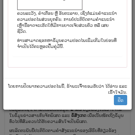
ລຸ້ນ ແລະ ບ່ອນຢູ່​ຂອງເລກລຳດັບ
ຄວນລະວັງ, ຄຳເຕືອນ ຫຼື ອັນຕະລາຍ, ເຊິ່ງ​ກໍ່​ແມ່ນຄຳແນະນຳ
ປຶ້ມຄູ່ມືນີ້ລະບຸເຖິງໄພອັນຕະລາຍທີ່ອາດຈະເກີດຂຶ້ນ ແລະ ມີຂໍ້ຄວາມ
ຄວາມປອດໄພສ່ວນບຸກຄົນ. ການບໍ່ປະຕິບັດຕາມຄຳແນະນຳ
ກ່ຽວກັບຄວາມປອດໄພທີ່ໄດ້ລະບຸໂດຍສັນຍາລັກເຕືອນຄວາມປອດໄພ
ເຫຼົ່ານີ້ອາດຈະເຮັດໃຫ້ມີການບາດເຈັບສ່ວນຕົວ ຫລື ເສຍ
(ຮູບສະແດງ
), ເຊິ່ງເປັນສັນຍານອັນຕະລາຍທີ່ອາດຈະເຮັດໃຫ້ເກີດການ
ຊີວິດ.
ບາດເຈັບສາ​ຫັດ ຫຼື ເສຍຊີວິດ, ຖ້າທ່ານບໍ່ປະຕິບັດຕາມຂໍ້ຄວນລະວັງທີ່
ແນະນຳ.
ທ່ານ​ສາ​ມາດ​ຊອກຫາ​ຂໍ້​ມູນ​ຄວາມ​ປອດ​ໄພ​ເພີ່ມ​ເຕີມ​ໃນ​ບ່ອນ​ທີ່​
ຈຳ​ເປັນ​ໄດ້​ຕະ​ຫຼອດ​ປຶ້ມ​ຄູ່​ມື​ນີ້.
ຮູບສະແດງ 2
ໂດຍການປິດພາກຄວາມປອດໄພນີ້, ຂ້າພະເຈົ້າຍອມຮັບວ່າ ໄດ້ອ່ານ ແລະ
ເຂົ້າໃຈມັນ.
ສັນຍາລັກເຕືອນຄວາມປອດໄພ
ປິດ
ປຶ້ມຄູ່ມືນີ້ໃຊ້ 2 ຄຳສັບເພື່ອເນັ້ນຂໍ້ມູນ.
ສຳຄັນ
ຮຽກຮ້ອງໃຫ້ເອົາໃຈໃສ່
ໃນຂໍ້ມູນຂ່າວສານກົນຈັກພິເສດ ແລະ
ຂໍ້ສັງເກດ
ເພື່ອເນັ້ນໜັກເຖິງຂໍ້ມູນ
ທົ່ວໄປທີ່ສົມຄວນໄດ້ຮັບຄວາມສົນໃຈເປັນພິເສດ.
ຜະລິດຕະພັນນີ້ປະຕິບັດຕາມຄຳສັ່ງແນະນຳຂອງເອີຣົບທີ່ກ່ຽວຂ້ອງ