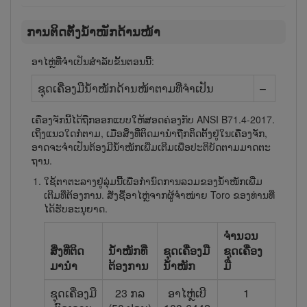
ການ​ຕິດ​ຕັ້ງ​ນ້ຳ​ໜັກ​ດ້ານ​ໜ້າ
ອາໄຫຼ່ທີ່ຈຳເປັນສຳລັບຂັ້ນຕອນນີ້:
ຊຸດ​ເຄື່ອງ​ມື​ນ້ຳ​ໜັກ​ດ້ານ​ໜ້າ​ຕາມ​ທີ່​ຈຳ​ເປັນ
–
ເຄື່ອງຈັກນີ້ໄດ້ຖືກອອກແບບໃຫ້ສອດຄ່ອງກັບ ANSI B71.4-2017.
ເຖິງ​ແນວ​ໃດ​ກໍ​ຕາມ, ເມື່ອ​ສິ່ງ​ທີ່​ຕິດ​ມາ​ນຳ​ຖືກ​ຕິດ​ຕັ້ງ​ຢູ່​ໃນ​ເຄື່ອງ​ຈັກ,
ອາດ​ຈະຈຳ​ເປັນ​ຕ້ອງ​ມີ​ນ້ຳ​ໜັກ​ເພີ່ມ​ເຕີມ​ເພື່ອ​ປະ​ຕິ​ບັດ​ຕາມ​ມາດ​ຕະ​
ຖານ.
ໃຊ້​ຕາ​ຕະ​ລາງ​ຢູ່​ລຸ່ມ​ນີ້ເພື່ອກຳ​ນົດການ​ລວມ​ຂອງ​ນ້ຳ​ໜັກ​ເພີ່ມ​
ເຕີມ​ທີ່​ຕ້ອງ​ການ. ສັ່ງຊື້ອາໄຫຼ່ຈາກຜູ້ຈຳໜ່າຍ Toro ຂອງທ່ານທີ່
ໄດ້ຮັບອະນຸຍາດ.
ຈຳ​ນວນ​
ສິ່ງ​ທີ່​ຕິດ​
ນ້ຳ​ໜັກ​ທີ່​
ຊຸດ​ເຄື່ອງ​ມື
ຊຸດ​ເຄື່ອງ​
ມາ​ນຳ
ຕ້ອງ​ການ
ນ້ຳ​ໜັກ
ມື
ຊຸດ​ເຄື່ອງ​ມື​
23 ກ​ລ
ອາ​ໄຫຼ່​ເບີ
1