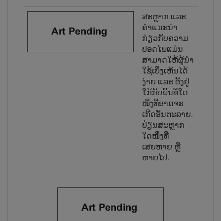
ສະ​ຫຼາກ ແລະ
ຄຳແນະນຳ
ກ່ຽວກັບຄວາມ
ປອດໄພແມ່ນ
ສາມາດໃຫ້​ຜູ້​ນຳ​
ໃຊ້​ເບິ່ງເຫັນໄດ້
ງ່າຍ ແລະ ຕັ້ງຢູ່
ໃກ້ກັບພື້ນທີ່ໃດ​
ໜຶ່ງ​ທີ່​ອາດ​ຈະ
ເກີດອັນຕະລາຍ.
ປ່ຽນສະ​ຫຼາກ
ໃດໜຶ່ງທີ່
ເສຍຫາຍ ຫຼື
ຫາຍໄປ.