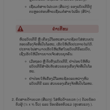
ເຊື່ອມຕໍ່ສາຍໄຟບວກ (ສີແດງ) ຂອງ​ແບັດ​ເຕີ​ຣີຢູ່​
ຕະ​ຫຼອດກ່ອນທີ່ຈະເຊື່ອມຕໍ່ສາຍໄຟລົບ (ສີດໍາ).
ຄຳເຕືອນ
ຫົວ​ແບັດ​ເຕີ​ຣີ ຫຼື ເຄື່ອງ​ມື​ໂລ​ຫະ​ສາ​ມາດ​ຊັອດ​ໃສ່​ສ່ວນ​ປະ​
ກອບເຄື່ອງ​ຈັກ​ທີ່​ເປັນ​ໂລ​ຫະ, ເຮັດ​ໃຫ້​ເກີດ​ປະ​ກາຍ​ໄຟ​ໄດ້.
ປະກາຍໄຟສາມາດເຮັດໃຫ້ແກ໊ສ​ໃນແບັດ​ເຕີ​ຣີລະເບີດ,
ເຊິ່ງເຮັດໃຫ້ມີການບາດເຈັບສ່ວນບຸກຄົນ.
ເມື່ອ​ຖອດ ຫຼື ຕິດ​ຕັ້ງ​ແບັດ​ເຕີ​ຣີ, ຢ່າ​ປ່ອຍ​ໃຫ້​ຫົວ​
ແບັດ​ເຕີ​ຣີ​ສຳ​ລັບ​ກັບ​ສ່ວນ​ຂອງ​ເຄື່ອງ​ຈັກ​ທີ່​ເປັນ​ໂລ​
ຫະ.
ຢ່າ​ປ່ອຍ​ໃຫ້​ເຄື່ອງ​ມື​ໂລ​ຫະ​ຊັອດ​ລະ​ຫວ່າງ​ຫົວ​
ແບັດ​ເຕີ​ຣີ ແລະ ສ່ວນ​ຂອງ​ເຄື່ອງ​ຈັກ​ທີ່​ເປັນ​ໂລ​ຫະ.
ຍຶດ​ສາຍ​ດ້ານບວກ (ສີ​ແດງ) ໃສ່​ຫົວ​ດ້ານບວກ (+) ດ້ວຍ​ນັອດ​
ຕົວ​ຜູ້ (¼ x ⅝ ນິ້ວ) ແລະ ນັອດ​ລັອກ​ຕົວ​ແມ່ (ຮູບສະແດງ
).