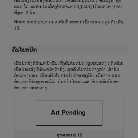
ແລະ ໄວ. ຄວາມ​ໄວເຄື່ອງຈັກສາ​ມາດ​ປ່ຽນ​ແປງ​ໄດ້​ລະ​ຫວ່າງ​ການ​
ຕັ້ງ​ຄ່າ 2 ອັນ.
Note:
ທ່ານ​ບໍ່​ສາ​ມາດມອດ​ຈັກ​ດ້ວຍ​ການ​ໃຊ້​ການ​ຄວບ​ຄຸມຄັນ​ເລັ່ງ​
ໄດ້.
ຄັນໂຍກຍົກ
ເພື່ອ​ຍົກ​ສິ່ງ​ທີ່​ຕິດ​ມາ​ນ້ຳ​ຂຶ້ນ, ດຶງ​ຄັນ​ໂຍກ​ຍົກ (ຮູບສະແດງ
) ກັບ​ຄືນ;
ເພື່ອ​ປ່ອຍ​ສິ່ງ​ທີ່​ຕິດ​ມາ​ນຳ​ຕ່ຳ​ລົງ, ຊຸກ​ຄັນ​ໂຍກ​ໄປ​ທາງ​ໜ້າ. ສຳ​ລັບ​
ຕຳ​ແໜ່ງລອຍ, ເຄື່ອນຄັນ​ໂຍກ​ໄປ​ໃນ​ຕຳ​ແໜ່ງກັ້ນ. ເມື່ອ​ທ່ານ​ຮອດ​
ຕຳ​ແໜ່ງ​ທີ່​ຕ້ອງ​ການ​ແລ້ວ, ປ່ອຍ​ຄັນ​ໂຍກ ແລະ ມັນ​ຈະ​ກັບ​ຄືນ​ຫາ​
ຕຳ​ແໜ່ງ​ເກຍ​ຫວ່າງ.
ຮູບສະແດງ 12