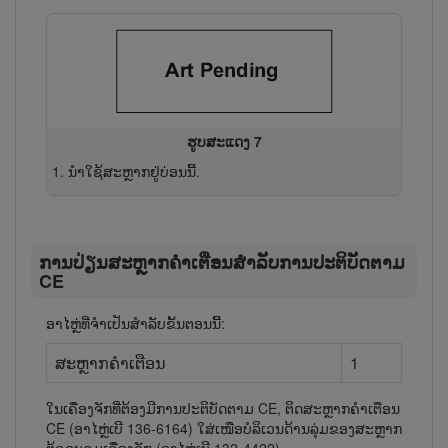
ຮູບສະແດງ 7
ນຳໃຊ້ສະ​ຫຼາກຢູ່​ບ່ອນ​ນີ້.
ການ​ປ່ຽນສະ​ຫຼາກ​ຄຳ​ເຕືອນ​ສຳ​ລັບ​ການ​ປະ​ຕິ​ບັດ​ຕາມ
CE
ອາໄຫຼ່ທີ່ຈຳເປັນສຳລັບຂັ້ນຕອນນີ້:
ສະຫຼາກຄຳເຕືອນ
1
ໃນ​ເຄື່ອງ​ຈັກ​ທີ່​ຕ້ອງ​ມີ​ການ​ປະ​ຕິ​ບັດ​ຕາມ CE, ຕິດ​ສະ​ຫຼາກ​ຄຳ​ເຕືອນ
CE (ອາ​ໄຫຼ່​ເບີ 136-6164) ໃສ່​ເໜືອ​ບໍ​ລິ​ເວນ​ດ້ານ​ລຸ່ມ​ຂອງ​ສະ​ຫຼາກ​