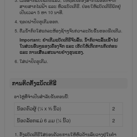
ເມື່ອສາກແບັດ​ແຕີ​ຣີແລ້ວ, ໃຫ້ຖອດເຄື່ອງສາກໄຟອອກຈາກ
ສາຍສາກໄຟຟ້າ ແລະ ຫົວ​ແບັດ​ເຕີ​ຣີ. ປ່ອຍ​ໃຫ້​ແບັດ​ເຕີ​ຣີພັກ​ຢູ່
ເປັນ​ເວ​ລາ 5 ຫາ 10 ນາ​ທີ.
ຖອດ​ຝາ​ປິດຮູ​ເຕີມ​ອອກ.
ຕື່ມນ້ຳກົດໃສ່ແຕ່ລະຫ້ອງຊ້າໆຈົນກ່ວາລະດັບຂຶ້ນ​ຮອດຂີດ​ເຕີມ.
Important: ຢ່າເຕີມແບັດ​ເຕີ​ຣີ​ຈົນ​ລົ້ນ. ນ້ຳກົດຈະລົ້ນເຂົ້າໄປ
ໃນສ່ວນອື່ນໆຂອງເຄື່ອງຈັກ ແລະ ເຮັດໃຫ້ເກີດການກັດກ່ອນ
ແລະ ການເສື່ອມສະພາບຢ່າງຮຸນແຮງ.
ໃສ່​ຝາ​ປິດ​ຮູ​ເຕີມ.
ການຕິດ​ຕັ້ງ​ແບັດ​ເຕີ​ຣີ
ອາໄຫຼ່ທີ່ຈຳເປັນສຳລັບຂັ້ນຕອນນີ້:
ນັອດຕົວ​ຜູ້ (¼ x ⅝ ນິ້ວ)
2
ນັອດລັອກແມ່ 6 ມມ (¼ ນິ້ວ)
2
ຕັ້ງ​ແບັດ​ເຕີ​ຣີ​ໃສ່​ບ່ອນ​ດ້ວຍ​ການ​ໃຫ້​ຫົວ​ດ້ານ​ລົບ​ວາງ​ຢູ່​ໃນ​ຕຳ​