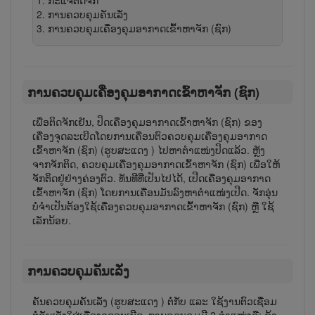
ກະ​ແຈ​ຕິດ​ຈັກ
ການຄວບຄຸມຄັນ​ເລັ່ງ
ການ​ຄວບ​ຄຸມເຄື່ອງ​ຄຸມ​ອາ​ກາດ​ເຂົ້າ​ຫາ​ຈັກ (ຊົກ)
ການ​ຄວບ​ຄຸມເຄື່ອງ​ຄຸມ​ອາ​ກາດ​ເຂົ້າ​ຫາ​ຈັກ (ຊົກ)
ເພື່ອ​ຕິດ​ຈັກ​ເຢັນ, ປິດເຄື່ອງ​ຄຸມ​ອາ​ກາດ​ເຂົ້າ​ຫາ​ຈັກ (ຊົກ) ຂອງ​
ເຄື່ອງ​ຈຸດ​ລະ​ເບີດ​ໂດຍ​ການ​ເຄື່ອນຕົວຄວບ​ຄຸມເຄື່ອງ​ຄຸມ​ອາ​ກາດ​
ເຂົ້າ​ຫາ​ຈັກ (ຊົກ) (ຮູບສະແດງ
) ໄປ​ຫາ​ຕຳ​ແ​ໜ່ງປິດ​ແລ້ວ. ຫຼັງ​
ຈາກ​ຈັກຕິດ, ຄວບ​ຄຸມເຄື່ອງ​ຄຸມ​ອາ​ກາດ​ເຂົ້າ​ຫາ​ຈັກ (ຊົກ) ເພື່ອ​ໃຫ້​
ຈັກ​ຕິດ​ຢູ່​ຢ່າງ​ຄ່ອງ​ຕົວ. ທັນ​ທີ​ທີ່​ເປັນ​ໄປ​ໄດ້, ເປີດເຄື່ອງ​ຄຸມ​ອາ​ກາດ​
ເຂົ້າ​ຫາ​ຈັກ (ຊົກ) ໂດຍ​ການ​ເຄື່ອນ​ມັນ​ລົງ​ຫາ​ຕຳ​ແໜ່ງເປີດ. ຈັກ​ອຸ່ນ
ບໍ່​ຈຳເປັນ​ຕ້ອງ​ໃຊ້​ເຄື່ອງ​ຄວບ​ຄຸມ​ອາ​ກາດ​ເຂົ້າ​ຫາ​ຈັກ (ຊົກ) ຫຼື ໃຊ້​
ເລັກ​ນ້ອຍ.
ການຄວບຄຸມຄັນ​ເລັ່ງ
ຄັນ​ຄວບ​ຄຸມ​ຄັນ​ເລັ່ງ (ຮູບສະແດງ
) ຕໍ່​ກັບ ແລະ ໃຊ້​ງານ​ຕົວ​ເຊື່ອມ​
ຕໍ່​ຄັນ​ເລັ່ງ​ໃສ່​ເຄື່ອງ​ຈຸດ​ລະ​ເບີດ. ການ​ຄວບ​ຄຸມ​ມີ 2 ຕຳ​ແໜ່ງຄື: ຊ້າ