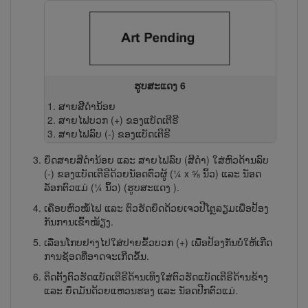
ຮູບສະແດງ 6
ສາຍ​ສີ​ດຳ​ນ້ອຍ
ສາຍໄຟ​ບວກ (+) ຂອງ​ແບັດ​ເຕີ​ຣີ
ສາຍໄຟລົບ (-) ຂອງ​ແບັດ​ເຕີ​ຣີ
ຍຶດ​ສາຍ​ສີ​ດຳ​ນ້ອຍ ແລະ ສາຍ​ໄຟ​ລົບ (ສີ​ດຳ) ໃສ່​ຫົວ​ດ້ານ​ລົບ
(-) ຂອງ​ແບັດ​ເຕີ​ຣີ​ດ້ວຍນັອດ​ຕົວ​ຜູ້ (¼ x ⅝ ນິ້ວ) ແລະ ນັອດ​
ລັອກ​ຕົວ​ແມ່ (¼ ນິ້ວ) (ຮູບສະແດງ
).
ເຄືອບ​ຫົວ​ໝໍ້​ໄຟ ແລະ ຕົວ​ຮັດ​ຍຶດ​ດ້ວຍ​ເຈວ​ປີ​ໂຕຼ​ລຽມ​ເພື່ອ​ປ້ອງ​
ກັນ​ການ​ເຂົ້າ​ໝ້ຽງ.
ເລື່ອນໂກບຢາງໄປໃສ່ປາຍຂົ້ວບວກ (+) ເພື່ອປ້ອງກັນບໍ່ໃຫ້ເກີດ
ການຊັອດທີ່ອາດຈະເກີດຂຶ້ນ.
ຕິດ​ຕັ້ງ​ຕົວ​ຮັດ​ແບັດ​ເຕີ​ຣີ​ດ້ານ​ເທິງ​ໃສ່​ຕົວ​ຮັດ​ແບັດ​ເຕີ​ຣີ​ດ້ານ​ຂ້າງ
ແລະ ຍຶດ​ມັນ​ດ້ວຍ​ແຫວນ​ຮອງ ແລະ ນັອດປີກ​ຕົວ​ແມ່.