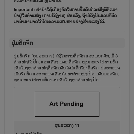
ຕິດ​ມາ​ນຳ​ທີ່​ຕິດ​ໃສ່ ຫຼື ລາກ​ໄປ.
Important: ຢ່າ​ນຳ​ໃຊ້​ເຄື່ອງ​ຈັກ​ໃນ​ການ​ປີ້ນ​ຄືນ​ດ້ວຍ​ສິ່ງ​ທີ່​ຕິດ​ມາ​
ນຳ​ຢູ່​ໃນ​ຕຳ​ແໜ່ງ (ການ​ໃຊ້​ງານ) ຜ່ອນ​ລົງ, ຖ້າ​ບໍ່​ດັ່ງ​ນັ້ນ​ສ່ວນ​ທີ່​ຕິດ​
ມາ​ນຳ​ສາ​ມາດ​ໄດ້​ຮັບ​ຄວາມ​ເສຍ​ຫາຍ​ຢ່າງ​ຮ້າຍ​ແຮງ​ໄດ້.
ປຸ່ມຕິດຈັກ
ປຸ່ມຕິດຈັກ (ຮູບສະແດງ
) ໃຊ້ໃນການຕິດຈັກ ແລະ ມອດຈັກ, ມີ 3
ຕຳແໜ່ງຄື: ປິດ, ແລ່ນ​ເຄື່ອງ ແລະ ຕິດ​ຈັກ. ໝຸນ​ກະ​ແຈ​ໄປ​ຕາມ​ທິດ​
ເຂັມ​ໂມງ​ຫາ​ຕຳ​ແໜ່ງຕິດ​ຈັກເພື່ອ​ໃສ່​ມໍ​ເຕີ​ເຄື່ອງ​ຕິດ​ຈັກ. ປ່ອຍ​ກະ​ແຈ​
ເມື່ອ​ຈັກ​ຕິດ ແລະ ກະ​ແຈເຄື່ອນ​ໄປ​ຫາ​ຕຳ​ແໜ່ງເປີດ. ເພື່ອມອດຈັກ,
ໝຸນ​ກະ​ແຈ​ໄປຕາມ​ທິດ​ທວນ​ເຂັມ​ໂມງ​ຫາຕຳ​ແໜ່ງ ປິດ .
ຮູບສະແດງ 11