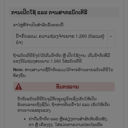
ການ​ເປີດ​ໃຊ້ ແລະ ການ​ສາກ​ແບັດ​ເຕີ​ຣີ
ອາໄຫຼ່ທີ່ຈຳເປັນສຳລັບຂັ້ນຕອນນີ້:
ນ້ຳ​ກົດລວມ, ຄວາມຖ່ວງຈໍາເພາະ 1.260 (ບໍ່​ລວມ​ຢູ່​
–
ນຳ)
ຖ້າແບັດ​ເຕີ​ຣີຍັງບໍ່ໄດ້ເຕີມນ້ຳ​ກົດ ຫຼື ເປີດໃຊ້ງານ, ເຕີມນ້ຳກົດທີ່ມີ
ແຮງໂນ້ມຖ່ວງສະເພາະ 1.260 ໃສ່ແບັດ​ເຕີ​ຣີ.
Note:
ທ່ານ​ສາມາດຊື້ນ້ຳກົດລວມ​ໄດ້​ຈາກ​ຮ້ານ​ຂາຍ​ແບັດ​ເຕີ​ຣີ​ໃນ​
ທ້ອງ​ຖິ່ນ.
ອັນຕະລາຍ
ນ້ຳກົດແບັດ​ເຕີ​ຣີບັນຈຸມີກົດຊູນຟູຣິກເຊິ່ງເຮັດ​ໃຫ້​ເປັນ
ອັນຕະລາຍເຖິງຊີວິດ, ຖ້າ​ຫາກ​ກິນເຂົ້າ​ໄປ ແລະ ເຮັດໃຫ້ເກີດ
ການບາດແຜຮຸນແຮງ.
ຢ່າດື່ມນ້ຳກົດ ແລະ ຫຼີກລ່ຽງການສຳຜັດກັບຜິວໜັງ,
ຕາ ຫຼື ເຄື່ອງນຸ່ງ. ໃສ່ແວ່ນຕາຄວາມປອດໄພເພື່ອ