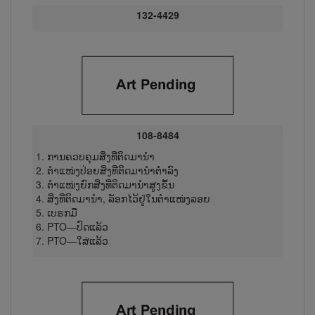
132-4429
108-8484
ການ​ຄວບ​ຄຸມສິ່ງ​ທີ່​ຕິດ​ມານຳ
ຕຳ​ແໜ່ງປ່ອຍສິ່ງ​ທີ່​ຕິດ​ມາ​ນຳ​ຕ່ຳ​ລົງ
ຕຳ​ແໜ່ງ​ຍົກ​ສິ່ງ​ທີ່​ຕິດ​ມາ​ນຳ​ສູງ​ຂຶ້ນ
ສິ່ງ​ທີ່​ຕິດ​ມາ​ນຳ, ລັອກ​ໄວ້​ຢູ່ໃນ​ຕຳ​ແໜ່ງ​ລອຍ
ເບຣກມື
PTO—ປົດ​ແລ້ວ
PTO—ໃສ່​ແລ້ວ