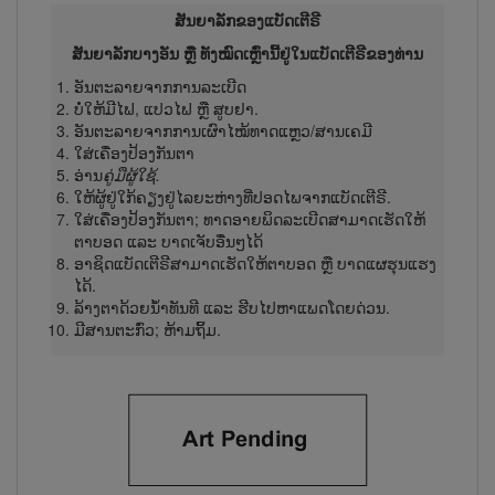
ສັນຍາລັກຂອງແບັດເຕີຣີ
ສັນຍາລັກບາງອັນ ຫຼື ທັງໝົດເຫຼົ່ານີ້ຢູ່ໃນແບັດ​ເຕີ​ຣີຂອງທ່ານ
ອັນຕະລາຍຈາກການລະເບີດ
ບໍ່ໃຫ້ມີໄຟ, ແປວໄຟ ຫຼື ສູບຢາ.
ອັນຕະລາຍຈາກການເຜົາໄໝ້ທາດແຫຼວ/ສານເຄມີ
ໃສ່ເຄື່ອງປ້ອງກັນຕາ
ອ່ານ
ຄູ່ມືຜູ້​ໃຊ້.
ໃຫ້ຜູ້ຢູ່ໃກ້ຄຽງຢູ່ໄລຍະຫ່າງທີ່ປອດໄພຈາກແບັດເຕີຣີ.
ໃສ່ເຄື່ອງປ້ອງກັນຕາ; ທາດອາຍພິດລະເບີດສາມາດເຮັດໃຫ້
ຕາບອດ ແລະ ບາດເຈັບອື່ນໆໄດ້
ອາຊິດແບັດເຕີຣີສາມາດເຮັດໃຫ້ຕາບອດ ຫຼື ບາດແຜຮຸນແຮງ
ໄດ້.
ລ້າງຕາດ້ວຍນ້ຳທັນ​ທີ ແລະ ຮີບໄປຫາແພດໂດຍດ່ວນ.
ມີສານຕະກົ່ວ; ຫ້າມຖິ້ມ.