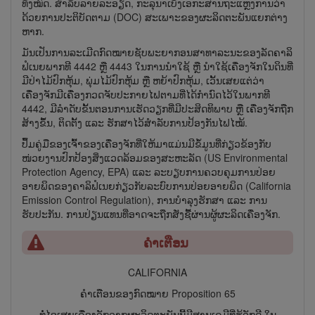
ທັງໝົດ. ສຳລັບລາຍລະອຽດ, ກະລຸນາເບິ່ງເອກະສານຖະ​ແຫຼງການວ່າ​
ດ້ວຍ​ການ​ປະ​ຕິ​ບັດ​ຕາມ (DOC) ສະ​ເພາະ​ຂອງ​ຜະ​ລິດ​ຕະ​ພັນ​ແຍກ​ຕ່າງ​
ຫາກ.
ມັນເປັນການລະເມີດກົດໝາຍຊັບພະຍາກອນສາທາລະນະຂອງລັດຄາລິ
ຟໍເນຍພາກທີ 4442 ຫຼື 4443 ໃນການນຳໃຊ້ ຫຼື ນຳໃຊ້ເຄື່ອງຈັກໃນດິນທີ່
ມີ​ປ່າ​ໄມ້​ປົກ​ຫຸ້ມ, ພຸ່ມ​ໄມ້​ປົກ​ຫຸ້ມ ຫຼື ຫ​ຍ້າ​ປົກ​ຫຸ້ມ, ເວັ້ນເສຍແຕ່ວ່າ
ເຄື່ອງຈັກມີເຄື່ອງກວດຈັບປະກາຍໄຟຕາມທີ່ໄດ້ກຳນົດໄວ້ໃນພາກທີ
4442, ມີ​ລຳ​ດັບ​ຂັ້ນ​ຕອນ​ການ​ເຮັດ​ວຽກ​ທີ່​ມີ​ປະ​ສິດ​ທິ​ພາບ ຫຼື ເຄື່ອງຈັກຖືກ
ສ້າງຂຶ້ນ, ຕິດຕັ້ງ ແລະ ຮັກສາໄວ້​ສຳ​ລັບ​ການປ້ອງກັນໄຟໄໝ້.
ປຶ້ມຄູ່ມືຂອງເຈົ້າຂອງເຄື່ອງຈັກທີ່ໃຫ້ມາແມ່ນມີຂໍ້ມູນທີ່ກ່ຽວຂ້ອງກັບ
ໜ່ວຍ​ງານປົກປ້ອງສິ່ງແວດລ້ອມຂອງສະຫະລັດ (US Environmental
Protection Agency, EPA) ແລະ ລະບຽບການຄວບຄຸມການປ່ອຍ
ອາຍພິດ​ຂອງຄາລິຟໍເນຍກ່ຽວ​ກັບລະບົບການປ່ອຍອາຍພິດ (California
Emission Control Regulation), ການບຳລຸງຮັກສາ ແລະ ການ
ຮັບປະກັນ. ການປ່ຽນແທນທີ່ອາດຈະຖືກສັ່ງຊື້ຜ່ານຜູ້ຜະລິດເຄື່ອງຈັກ.
ຄຳເຕືອນ
CALIFORNIA
ຄຳເຕືອນຂອງກົດໝາຍ Proposition 65
ທໍ່ໄອເສຍເຄື່ອງຈັກຈາກຜະລິດຕະພັນນີ້ມີສານເຄມີທີ່ຮູ້ຈັກດີ ໃນ