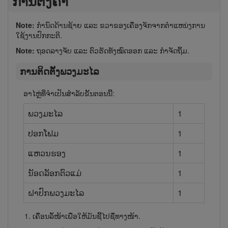
ການຕັ້ງຄ່າ
Note:
ກໍານົດດ້ານຊ້າຍ ແລະ ຂວາຂອງເຄື່ອງຈັກຈາກຕໍາແຫນ່ງການ​
ໃຊ້​ງານປົກກະຕິ.
Note:
ຖອດລາງ​ຈັບ ແລະ ຕົວ​ຮັດ​ທັງ​ໝົດ​ອອກ ແລະ ກຳ​ຈັດ​ຖິ້ມ.
ການຕິດຕັ້ງພວງມະໄລ
ອາໄຫຼ່ທີ່ຈຳເປັນສຳລັບຂັ້ນຕອນນີ້:
ພວງມະໄລ
1
ປອກ​ໂຟມ
1
ແຫວນຮອງ
1
ນັອດລັອກຕົວແມ່
1
ຝາປົກພວງມະໄລ
1
ເຄື່ອນ​ລໍ້​ໜ້າ​ເພື່ອ​ໃຫ້​ມັນ​ຊີ້​ໄປ​ຊື່​ທາງ​ໜ້າ.