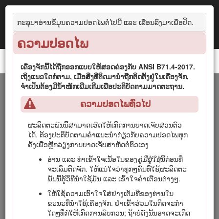
ກະລຸນາອ່ານຂໍ້ມູນຄວາມປອດໄພຕໍ່ໄປນີ້ ແລະ ເລື່ອນລົງມາເພື່ອປິດ.
ຄວາມປອດໄພ
ລົດຕັດຫຍ້າ Pro® 3040 ແລະ 5040 ເທິງ​ດິນ​ຊາຍ
ເຄື່ອງຈັກນີ້ໄດ້ຖືກອອກແບບໃຫ້ສອດຄ່ອງກັບ ANSI B71.4-2017.
ເຖິງ​ແນວ​ໃດ​ກໍ​ຕາມ, ເມື່ອ​ສິ່ງ​ທີ່​ຕິດ​ມາ​ນຳ​ຖືກ​ຕິດ​ຕັ້ງ​ຢູ່​ໃນ​ເຄື່ອງ​ຈັກ,
ຈຳ​ເປັນ​ຕ້ອງ​ມີ​ນ້ຳ​ໜັກ​ເພີ່ມ​ເຕີມ​ເພື່ອ​ປະ​ຕິ​ບັດ​ຕາມ​ມາດ​ຕະ​ຖານ.
ການແນະນຳ
ຄວາມປອດໄພທົ່ວໄປ
ເຄື່ອງຈັກນີ້ແມ່ນ​ສ່ວນ​ໜຶ່ງທີ່​ຂີ່​ໄດ້​ຂອງ​ອຸ​ປະ​ກອນ​ນຳ​ໃຊ້ປະ​ໂຫຍດທີ່ມີ
ຈຸດປະສົງທີ່ຈະຖືກນຳໃຊ້ໂດຍຜູ້ຊ່ຽວຊານ, ຜູ້ປະຕິບັດການທີ່ຈ້າງງານໃນ
ຜະລິດຕະພັນນີ້ສາມາດເຮັດ​ໃຫ້​ເກີດ​ການ​ບາດ​ເຈັບ​ສ່ວນ​ຕົວ
ການນຳໃຊ້ທາງການຄ້າ. ໃນ​ເບື້ອງ​ຕົ້ນ​ມັນຖືກ​ອອກ​ແບບ​ມາ​ສຳ​ລັບການ​
ໄດ້. ຕ້ອງປະຕິບັດຕາມຄຳແນະນຳກ່ຽວກັບຄວາມປອດໄພທຸກ
ປັບ​ສະ​ພາບ​ກັບ​ດັກ​ຊາຍ​ຢູ່​ໃນ​ສະ​ໜາມກ໊ອ​ຟ​ທີ່​ມີ​ການ​ບຳ​ລຸງຮັກ​ສາ​ຢ່າງ​ດີ
ຄັ້ງເພື່ອຫຼີກລ່ຽງການບາດເຈັບສາ​ຫັດ​ຕໍ່​ຕົວ​ເອງ
ແລະ ພື້ນ​ທີ່​ທາງການ​ຄ້າ. ການນຳໃຊ້ຜະລິດຕະພັນນີ້ເພື່ອຈຸດປະສົງອື່ນ
ອ່ານ ແລະ ທຳເຂົ້າໃຈເນື້ອໃນຂອງ
ຄູ່ມືຜູ້​ໃຊ້
ນີ້ກ່ອນທີ່
ນອກເໜືອຈາກການນຳໃຊ້ທີ່ເປັນຈຸດປະສົງຂອງມັນອາດຈະເປັນ
ຈະເລີ່ມຕິດຈັກ. ໃຫ້​ແນ່​ໃຈ​ວ່າ​ທຸກໆ​ຄົນ​ທີ່​ໃຊ້​ຜະ​ລິດ​ຕະ​
ອັນຕະລາຍຕໍ່ທ່ານ ແລະ ຜູ້ທີ່ຢູ່ໃກ້ຄຽງ.
ພັນ​ນີ້​ຮູ້​ວິ​ທີ​ນຳ​ໃຊ້​ມັນ ແລະ ເຂົ້າ​ໃຈຄຳ​ເຕືອນ​ຕ່າງໆ.
ອ່ານຂໍ້ມູນນີ້ຢ່າງລະອຽດເພື່ອຮຽນຮູ້ວິທີການນຳ​ໃຊ້ ແລະ ບຳ​ລຸງຮັກສາ
ໃຫ້ໃຊ້ຄວາມເອົາໃຈໃສ່ຢ່າງເຕັມທີ່ຂອງທ່ານໃນ
ຜະລິດຕະພັນຂອງທ່ານຢ່າງຖືກຕ້ອງ ແລະ ຫຼີກ​ລ່ຽງການບາດເຈັບ ແລະ
ຂະນະທີ່ນຳ​ໃຊ້ເຄື່ອງຈັກ. ຢ່າເຂົ້າຮ່ວມໃນກິດຈະກຳ
ຄວາມເສຍຫາຍຂອງຜະລິດຕະພັນ. ທ່ານຮັບຜິດຊອບໃນການນຳ​ໃຊ້
ໃດໆທີ່ກໍ່ໃຫ້ເກີດການລົບກວນ; ຖ້າບໍ່ດັ່ງນັ້ນອາດ​ຈະ​ເກີດ​
ຜະລິດຕະພັນຢ່າງຖືກຕ້ອງ ແລະ ປອດໄພ.