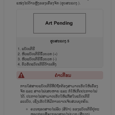
ແໜ່ງ​ໄປ​ດ້ານ​ຫຼັງ​ຂອງ​ເຄື່ອງ​ຈັກ (ຮູບສະແດງ
).
ຮູບສະແດງ 5
ແບັດເຕີຣີ
ຫົວ​ແບັດ​ເຕີ​ຣີ​ຂົ້ວບວກ (+)
ຫົວ​ແບັດ​ເຕີ​ຣີ​ຂົ້ວບວກ (-)
ຕົວ​ຮັດ​ແບັດ​ເຕີ​ຣີ​ດ້ານ​ເທິງ
ຄຳເຕືອນ
ການ​ໃສ່​ສາຍ​ແບັດ​ເຕີ​ຣີທີ່ບໍ່ຖືກຕ້ອງສາມາດເຮັດ​ໃຫ້​ເຄື່ອງ​
ຈັກ ແລະ ສາຍ​ໄຟ​ເສຍ​ຫາຍ ແລະ ກໍ່ໃຫ້ເກີດປະກາຍໄຟ
ໄດ້. ປະກາຍໄຟສາມາດເຮັດໃຫ້ແກ໊ສ​ໃນແບັດ​ເຕີ​ຣີ
ລະເບີດ, ເຊິ່ງເຮັດໃຫ້ມີການບາດເຈັບສ່ວນບຸກຄົນ.
ຄວນຖອດສາຍໄຟລົບ (ສີດຳ) ຂອງ​ແບັດ​ເຕີ​ຣີ​ຢູ່​ຕະ​
ຫຼອດກ່ອນທີ່ຈະຖອດສາຍໄຟບວກ (ສີແດງ).