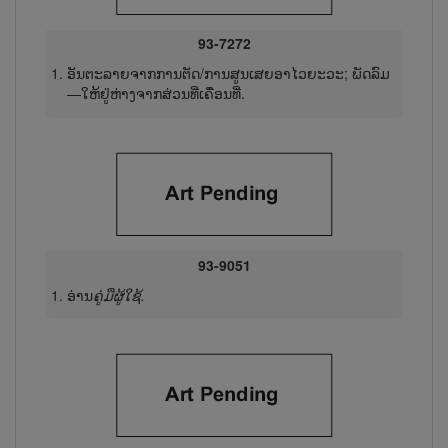
93-7272
ອັນຕະລາຍຈາກການຕັດ/ການສູນເສຍອາໄວຍະວະ; ພັດລົມ
—ໃຫ້ຢູ່ຫ່າງຈາກສ່ວນທີ່ເຄື່ອນທີ່.
93-9051
ອ່ານ
ຄູ່ມືຜູ້​ໃຊ້.