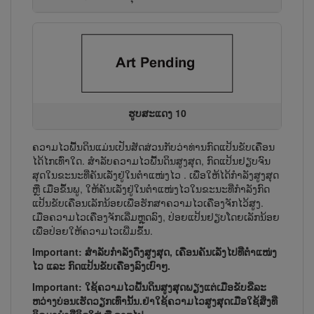
ຮູບສະແດງ 10
ຄວາມໄວພື້ນດິນແມ່ນເປັນ​ສັດ​ສ່ວນ​ກັບວ່າທ່ານກົດແປ້ນຂັບ​ເຄື່ອນ
ໄດ້ໄກເທົ່າໃດ. ສຳລັບຄວາມ​ໄວ​ພື້ນ​ດິນ​ສູງ​ສຸດ, ກົດ​ແປ້ນ​ຢຽບ​ຈົນ​
ສຸດໃນຂະນະທີ່ຄັນ​ເລັ່ງຢູ່ໃນຕຳແໜ່ງໄວ . ເພື່ອ​ໃຫ້​ໄດ້​ກຳ​ລັງ​ສູງ​ສຸດ
ຫຼື ເມື່ອ​ຂຶ້ນ​ພູ, ໃຫ້​ຄັນ​ເລັ່ງ​ຢູ່ໃນ​ຕຳ​ແໜ່ງໄວໃນ​ຂະ​ນະ​ທີ່​ກຳ​ລັງ​ກົດ​
ແປ້ນ​ຂັບ​ເຄື່ອນ​ເລັກ​ນ້ອຍ​ເພື່ອ​ຮັກ​ສາ​ຄວາມ​ໄວ​ເຄື່ອງ​ຈັກໄວ້​ສູງ.
ເມື່ອຄວາມ​ໄວ​ເຄື່ອງ​ຈັກ​ເລີ່ມ​ຫຼຸດ​ລົງ, ປ່ອຍ​ແປ້ນຢຽບ​ໂດຍ​ເລັກ​ນ້ອຍ
ເພື່ອ​ປ່ອຍ​ໃຫ້​ຄວາມ​ໄວເພີ່ມ​ຂຶ້ນ.
Important: ສຳ​ລັບ​ກຳ​ລັງ​ດຶງ​ສູງ​ສຸດ, ເຄື່ອນຄັນເລັ່ງໄປທີ່ຕຳແໜ່ງ
ໄວ ແລະ ກົດ​ແປ້ນ​ຂັບ​ເຄື່ອງ​ລົງ​ເບົາໆ.
Important: ໃຊ້​ຄວາມ​ໄວ​ພື້ນ​ດິນ​ສູງ​ສຸດ​ພຽງ​ແຕ່​ເມື່ອ​ຂັບ​ຂີ່​ລະ​
ຫວ່າງ​ບ່ອນ​ເຮັດ​ວຽກ​ເທົ່າ​ນັ້ນ.ຢ່າ​ໃຊ້​ຄວາມ​ໄວ​ສູງ​ສຸດ​ເມື່ອ​ໃຊ້​ສິ່ງ​ທີ່​