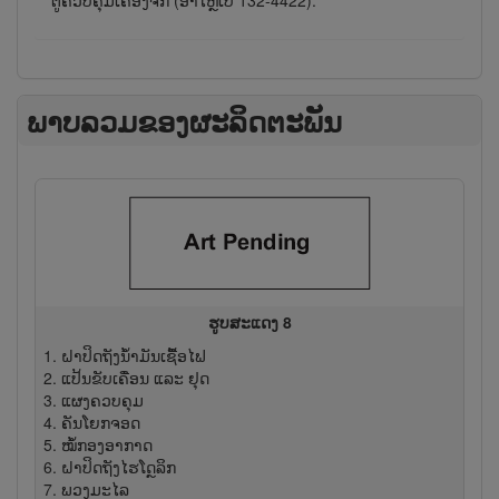
ຕູ້​ຄວບ​ຄຸມ​ເຄື່ອງ​ຈັກ (ອາ​ໄຫຼ່​ເບີ 132-4422).
ພາບລວມຂອງຜະລິດຕະພັນ
ຮູບສະແດງ 8
ຝາປິດຖັງນໍ້າມັນເຊື້ອໄຟ
ແປ້ນຂັບເຄື່ອນ ແລະ ຢຸດ
ແຜງ​ຄວບ​ຄຸມ
ຄັນໂຍກ​ຈອດ
ໝໍ້​ກອງ​ອາ​ກາດ
ຝາປິດຖັງໄຮໂດຼລິກ
ພວງມະໄລ