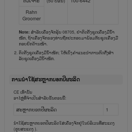
ຕົວ​ເຈາະ
(50 ປອນ)
100-6442
Rahn
Groomer
Note:
ສຳ​ລັບ​ເຄື່ອງ​ຈັກ​ລຸ້ນ 08705, ຢ່າ​ຕິດ​ຕັ້ງ​ຊຸດ​ເຄື່ອງ​ມື​ນ້ຳ​
ໜັກ, ຖ້າ​ເຄື່ອງ​ຈັກ​ຂອງ​ທ່ານ​ຖືກ​ປະ​ກອບ​ມາ​ພ້ອມ​ກັບ​ຊຸດ​ເຄື່ອງ​ມື​
ກອບ​ຍົກ​ດ້ານ​ໜ້າ.
ຕິດ​ຕັ້ງ​ຊຸດ​ເຄື່ອງ​ມື​ນ້ຳ​ໜັກ; ໃຫ້​ເບິ່ງ
ຄຳ​ແນະ​ນຳ​ການ​ຕິດ​ຕັ້ງ
ສຳ​
ລັບ​ຊຸດ​ເຄື່ອງ​ມື​ນ້ຳ​ໜັກ.
ການ​ນຳ​ໃຊ້​ສະ​ຫຼາກບອກປີຜະລິດ
CE ເທົ່າ​ນັ້ນ
ອາໄຫຼ່ທີ່ຈຳເປັນສຳລັບຂັ້ນຕອນນີ້:
ສະ​ຫຼາກບອກປີຜະລິດ
1
ນຳ​ໃຊ້​ສະ​ຫຼາກບອກ​ປີ​ຜະ​ລິດ​ໃສ່​ເຄື່ອງ​ຈັກ​ຢູ່​ໃນ​ບໍ​ລິ​ເວນ​ທີ່​ສະ​ແດງ
(ຮູບສະແດງ
).