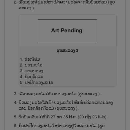
ເລື່ອນ​ປອກ​ໂຟມໄປ​ຫາ​ເພົາ​ພວງ​ມະ​ໄລຈາກສົ້ນ​ນ້ອຍ​ກ່ອນ (ຮູບ
ສະແດງ
).
ຮູບສະແດງ 3
ປອກ​ໂຟມ
ພວງມະໄລ
ແຫວນຮອງ
ນັອດຕົວແມ່
ຝາປົກພວງມະໄລ
ເລື່ອນພວງມະໄລໃສ່ແກນພວງມະໄລ (ຮູບສະແດງ
).
ຍຶດ​ພວງ​ມະ​ໄລ​ໃສ່​ເພົາ​ພວງ​ມະ​ໄລ​ໃຫ້​ແໜ້ນ​ດ້ວຍ​ແຫວນ​ຮອງ
ແລະ ນັອດ​ລັອກ​ຕົວ​ແມ່ (ຮູບສະແດງ
).
ບິດ​ນັອດ​ລັອກໃຫ້​ໄດ້ 27 ຫາ 35 N∙m (20 ເຖິງ 26 ft-lb).
ກົດ​ຝາ​ປົກ​ພວງ​ມະ​ໄລ​ໃສ່​ຕຳ​ແໜ່ງ​ຢູ່​ໃນ​ພວງ​ມະ​ໄລ (ຮູບ