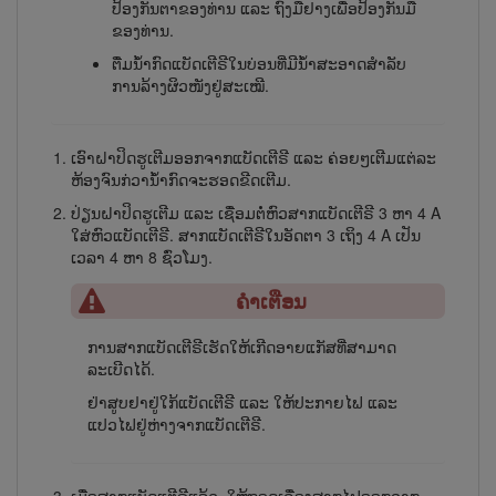
ປ້ອງກັນຕາຂອງ​ທ່ານ ແລະ ຖົງມືຢາງເພື່ອປ້ອງກັນມື
ຂອງທ່ານ.
ຕື່ມນ້ຳກົດ​ແບັດ​ເຕີ​ຣີໃນບ່ອນທີ່ມີນ້ໍາສະອາດສໍາລັບ
ການລ້າງຜິວໜັງຢູ່​ສະ​ເໝີ.
ເອົາ​ຝາ​ປິດຮູ​ເຕີມອອກ​ຈາກ​ແບັດ​ເຕີ​ຣີ ແລະ ຄ່ອຍໆເຕີມແຕ່ລະ
ຫ້ອງຈົນກ່ວານ້ຳກົດຈະຮອດ​ຂີດ​ເຕີມ.
ປ່ຽນຝາປິດຮູ​ເຕີມ ແລະ ເຊື່ອມຕໍ່ຫົວສາກແບັດ​ເຕີ​ຣີ 3 ຫາ 4 A
ໃສ່ຫົວ​ແບັດ​ເຕີ​ຣີ. ສາກແບັດເຕີຣີໃນອັດຕາ 3 ເຖິງ 4 A ເປັນ
ເວລາ 4 ຫາ 8 ຊົ່ວໂມງ.
ຄຳເຕືອນ
ການສາກແບັດເຕີຣີ​ເຮັດ​ໃຫ້​ເກີດອາຍແກັສທີ່ສາມາດ
ລະເບີດໄດ້.
ຢ່າສູບຢາຢູ່ໃກ້ແບັດເຕີຣີ ແລະ ໃຫ້ປະກາຍໄຟ ແລະ
ແປວໄຟຢູ່ຫ່າງຈາກແບັດ​ເຕີ​ຣີ.