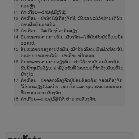
ຖອຍ​ຫຼັງ
ຄຳ ເຕືອນ—ອ່ານ
ຄູ່ມືຜູ້​ໃຊ້
.
ຄຳເຕືອນ—ຢ່ານຳ​ໃຊ້ເຄື່ອງຈັກນີ້, ເວັ້ນເສຍແຕ່ວ່າທ່ານໄດ້ຮັບ
ການຝຶກຝົນ​ມາແລ້ວ.
ຄຳເຕືອນ—ໃສ່ເຄື່ອງປ້ອງກັນສຽງ.
ອັນຕະລາຍຈາກການບົດ, ເຄື່ອງ​ຈັກ—ໃຫ້ຄົນ​ຢືນ​ຢູ່​ບໍ​ລິ​ເວນ​ນັ້ນ​
ອອກ​ໄປ.
ອັນ​ຕະ​ລາຍ​ຂອງ​ການ​ຕິດ​ພັນ, ເພົາ​ຂັບ​ເຄື່ອນ, ພື້ນຜິວ​ຮ້ອນ/ອັນ​
ຕະ​ລາຍ​ຈາກ​ການ​ໄໝ້—ຢ່າ​ເອົາ​ຝາ​ປົກ​ອອກ.
ອັນ​ຕະ​ລາຍ​ຈາກ​ການ​ອຽງ​ທັບ—ຢ່າ​ໃຊ້​ງານ​ຢູ່​ບ່ອນ​ຄ້ອຍ​ຊັນ;
ຂັບ​ຊ້າໆ​ເມື່ອ​ລ້ຽວ; ຢ່າ​ລ້ຽວ​ທັນ​ທີ​ໃນ​ຂະ​ນະ​ທີ່​ກຳ​ລັງ​ເຄື່ອນ​ທີ່​ໄປ​
ຢ່າງ​ໄວ.
ຄຳເຕືອນ—ຢ່າຈອດເຄື່ອງ​ຈັກຢູ່ບ່ອນຄ້ອຍຊັນ; ຈອດ​ເຄື່ອງ​ຈັກ​
ໄວ້​ບ່ອນ​ພຽງ​ໄດ້​ລະ​ດັບ, ມອດ​ຈັກ ແລະ ຖອດກະແຈອອກກ່ອນ
ທີ່ຈະອອກຈາກເຄື່ອງຈັກ.
ຄຳເຕືອນ—ອ່ານ
ຄູ່ມືຜູ້​ໃຊ້
; ຢ່າລາກເຄື່ອງຈັກ.