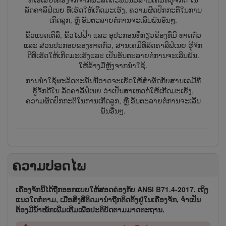
ລັດຄາລີຟໍເນຍ ທີ່ເຮັດໃຫ້ເກີດມະເຮັງ, ຄວາມຜິດປົກກະຕິໃນການ
ເກີດລູກ, ຫຼື ອັນຕະລາຍຕໍ່ການຈະເລີນພັນອື່ນໆ.
ຂົ້ວແບດເຕີລີ່, ຂົ້ວໄຟຟ້າ ແລະ ອຸປະກອນທີ່ກ່ຽວຂ້ອງທີ່ມີ ທາດກົ່ວ
ແລະ ສ່ວນປະກອບຂອງທາດກົ່ວ, ສານເຄມີທີ່ລັດຄາລີຟໍເນຍ ຮູ້ຈັກ
ດີທີ່ເຮັດໃຫ້ເກີດມະເຮັງແລະ ເປັນອັນຕະລາຍຕໍ່ການຈະເລີນພັນ.
ໃຫ້ລ້າງມືຫຼັງຈາກນຳໃຊ້.
ການນຳໃຊ້ຜະລິດຕະພັນນີ້ອາດຈະເຮັດໃຫ້ສຳຜັດກັບສານເຄມີທີ່
ຮູ້ຈັກດີໃນ ລັດຄາລີຟໍເນຍ ວ່າເປັນສາເຫດກໍ່ໃຫ້ເກີດມະເຮັງ,
ຄວາມຜິດປົກກະຕິໃນການເກີດລູກ, ຫຼື ອັນຕະລາຍຕໍ່ການຈະເລີນ
ພັນອື່ນໆ.
ຄວາມປອດໄພ
ເຄື່ອງຈັກນີ້ໄດ້ຖືກອອກແບບໃຫ້ສອດຄ່ອງກັບ ANSI B71.4-2017. ເຖິງ​
ແນວ​ໃດ​ກໍ​ຕາມ, ເມື່ອ​ສິ່ງ​ທີ່​ຕິດ​ມາ​ນຳ​ຖືກ​ຕິດ​ຕັ້ງ​ຢູ່​ໃນ​ເຄື່ອງ​ຈັກ, ຈຳ​ເປັນ​
ຕ້ອງ​ມີ​ນ້ຳ​ໜັກ​ເພີ່ມ​ເຕີມ​ເພື່ອ​ປະ​ຕິ​ບັດ​ຕາມ​ມາດ​ຕະ​ຖານ.