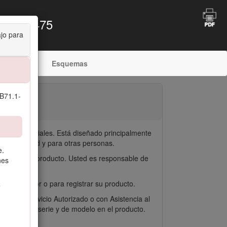
75 o 5475
ajo para
 problemas
Esquemas
 B71.1-
nes residenciales. Está diseñado principalmente
so para usted y para otras personas.
e.
 y daños al producto. Usted es responsable de
nes
distribuidor o para registrar su producto.
e
idor de Servicio Autorizado o con Asistencia al
s números de serie y de modelo en el producto.