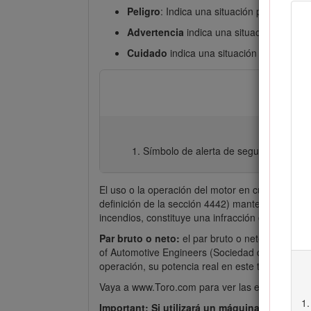
Peligro
: Indica una situación peligrosa in
Advertencia
indica una situación potenci
Cuidado
indica una situación potencialme
Símbolo de alerta de seguridad
El uso o la operación del motor en cualquier te
definición de la sección 4442) mantenido en bu
incendios, constituye una infracción de la legis
Par bruto o neto:
el par bruto o neto de este m
of Automotive Engineers (Sociedad de Ingenieros
operación, su potencia real en este tipo de cort
Vaya a www.Toro.com para ver las especificaci
Important: Si utilizará un máquina con motor