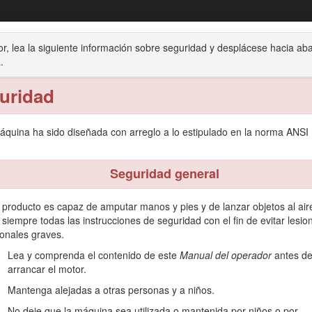
sped de asiento TimeCutter® MX 4275, 50
or, lea la siguiente información sobre seguridad y desplácese hacia ab
.
ión
Mantenimiento
Almacenamiento
Solución de
uridad
áquina ha sido diseñada con arreglo a lo estipulado en la norma ANSI
Seguridad general
vas está diseñado para ser usado por usuarios domésticos en aplicacio
e producto para otros propósitos que los previstos podría ser peligro
 producto es capaz de amputar manos y pies y de lanzar objetos al air
utilizar y mantener correctamente su producto, y para evitar lesiones
 siempre todas las instrucciones de seguridad con el fin de evitar lesio
onales graves.
ormación y seguridad o información sobre accesorios, para localizar un 
Lea y comprenda el contenido de este
Manual del operador
antes d
arrancar el motor.
inas Toro o información adicional, póngase en contacto con un Distribu
delo y serie de su producto. La Figura
1
identifica la ubicación de lo
Mantenga alejadas a otras personas y a niños.
No deje que la máquina sea utilizada o mantenida por niños o por