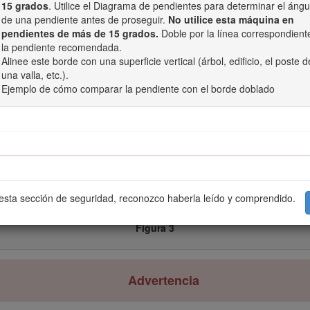
15 grados
. Utilice el Diagrama de pendientes para determinar el ángu
tor cumpla con las normativas de emisiones CARB/EPA. El kit de g
de una pendiente antes de proseguir.
No utilice esta máquina en
a bujía, la dificultad de arranque y las emisiones aumentadas. Un
pendientes de más de 15 grados.
Doble por la línea correspondient
ina de número de serie en la máquina. Póngase en contacto con cua
la pendiente recomendada.
etiqueta de gran altitud para su máquina. Para localizar un distrib
Alinee este borde con una superficie vertical (árbol, edificio, el poste d
amento de Atención al Cliente (Toro Customer Care Department) 
una valla, etc.).
es.Retire el kit del motor y restablezca el motor a su configuraci
Ejemplo de cómo comparar la pendiente con el borde doblado
titudes inferiores un motor que ha sido transformado para su uso 
 está seguro de su máquina ha sido transformada para su uso en al
 esta sección de seguridad, reconozco haberla leído y comprendido.
Figura 3
Advertencia