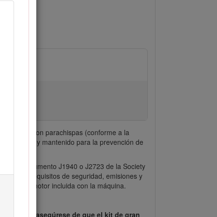
s graves.
oderadas.
té equipado con parachispas (conforme a la
do, equipado y mantenido para la prevención de
43).
lado en el documento J1940 o J2723 de la Society
mplir los requisitos de seguridad, emisiones y
ricante del motor incluida con la máquina.
rolongado, asegúrese de que el kit de gran