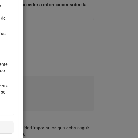
caso) para acceder a información sobre la
a
 de
ros
ente
 de
iezas
 se
jes de seguridad importantes que debe seguir
n (Cuidado)
.