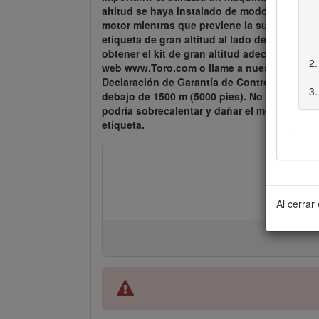
altitud se haya instalado de modo que el mo
motor mientras que previene la suciedad de l
etiqueta de gran altitud al lado de la pegat
obtener el kit de gran altitud adecuado y la 
web www.Toro.com o llame a nuestro Depart
Declaración de Garantía de Control de Emision
debajo de 1500 m (5000 pies). No opere en al
podría sobrecalentar y dañar el motor.Si no
etiqueta.
Al cerrar