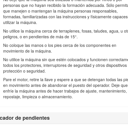
escanear el código QR de la pegatina del número de serie (en su 
personas que no hayan recibido la formación adecuada. Sólo permit
e el producto.
que manejen o mantengan la máquina personas responsables,
formadas, familiarizadas con las instrucciones y físicamente capaces
utilizar la máquina.
No utilice la máquina cerca de terraplenes, fosas, taludes, agua, u ot
peligros, o en pendientes de más de 15°.
No coloque las manos o los pies cerca de los componentes en
movimiento de la máquina.
No utilice la máquina sin que estén colocados y funcionen correctam
todos los protectores, interruptores de seguridad y otros dispositivos
protección o seguridad.
Figura 1
Pare el motor, retire la llave y espere a que se detengan todas las p
en movimiento antes de abandonar el puesto del operador. Deje que
Debajo del asiento
enfríe la máquina antes de hacer trabajos de ajuste, mantenimiento,
 de serie
repostaje, limpieza o almacenamiento.
e serie de su producto:
icador de pendientes
arece tanto en este manual como en la máquina para identificar mensa
junto a la palabra
Danger (Peligro)
,
Warning (Advertencia)
o
Cautio