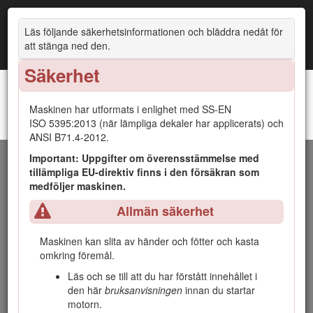
Läs följande säkerhetsinformationen och bläddra nedåt för
att stänga ned den.
Säkerhet
Maskinen har utformats i enlighet med SS-EN
Reelmaster®-traktorenheterna 3555 och 3575
ISO 5395:2013 (när lämpliga dekaler har applicerats) och
Introduktion
ANSI B71.4-2012.
Important: Uppgifter om överensstämmelse med
Maskinen är en åkgräsklippare med cylinderknivar som är
tillämpliga EU-direktiv finns i den försäkran som
avsedd att användas av yrkesförare som anlitats för
medföljer maskinen.
kommersiellt arbete. Den är främst konstruerad för att klippa
gräs på väl underhållna parkgräsmattor, golfbanor,
Allmän säkerhet
sportanläggningar och kommersiella anläggningar. Den är
inte avsedd för att klippa snår, gräs och annat längs med
Maskinen kan slita av händer och fötter och kasta
motorvägen eller för jordbruksändamål.
omkring föremål.
Läs den här informationen noga så att du lär dig att använda
Läs och se till att du har förstått innehållet i
och underhålla produkten på rätt sätt och för att undvika
den här
bruksanvisningen
innan du startar
person- och produktskador. Du är ansvarig för att produkten
motorn.
används på ett korrekt och säkert sätt.