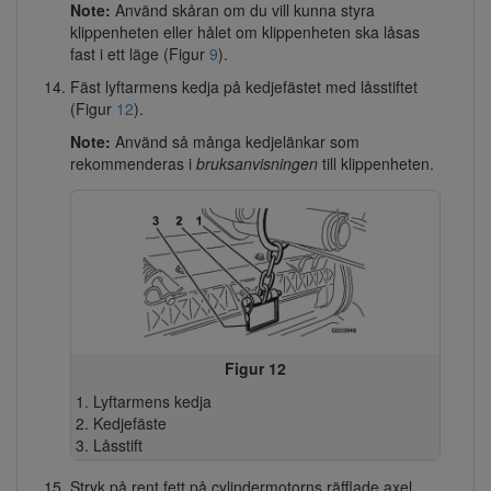
Note:
Använd skåran om du vill kunna styra
klippenheten eller hålet om klippenheten ska låsas
fast i ett läge (Figur
9
).
Fäst lyftarmens kedja på kedjefästet med låsstiftet
(Figur
12
).
Note:
Använd så många kedjelänkar som
rekommenderas i
bruksanvisningen
till klippenheten.
Figur 12
Lyftarmens kedja
Kedjefäste
Låsstift
Stryk på rent fett på cylindermotorns räfflade axel.