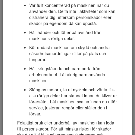
Var fullt koncentrerad på maskinen när du
Kontakta gärna Toro direkt på www.Toro.com för att få
använder den. Delta inte i aktiviteter som kan
information om produkter och tillbehör, få hjälp med att hitta
distrahera dig, eftersom personskador eller
en återförsäljare eller för att registrera din produkt.
skador på egendom då kan uppstå.
Kontakta en auktoriserad återförsäljare eller Toros
Håll händer och fötter på avstånd från
kundservice och ha produktens modell- och artikelnummer
maskinens rörliga delar.
till hands om du har behov av service, Toro-originaldelar
eller ytterligare information. Figur
1
visar var på produkten
Kör endast maskinen om skydd och andra
modell- och serienumren sitter. Skriv numren i det tomma
säkerhetsanordningar sitter på plats och
utrymmet.
fungerar.
Håll kringstående och barn borta från
arbetsområdet. Låt aldrig barn använda
maskinen.
Stäng av motorn, ta ut nyckeln och vänta tills
alla rörliga delar har stannat innan du kliver ur
förarsätet. Låt maskinen svalna innan du utför
service, justerar, rengör eller ställer den i
förvar.
Felaktigt bruk eller underhåll av maskinen kan leda
Figur 1
till personskador. För att minska risken för skador
ska du alltid följa säkerhetsanvisningarna och