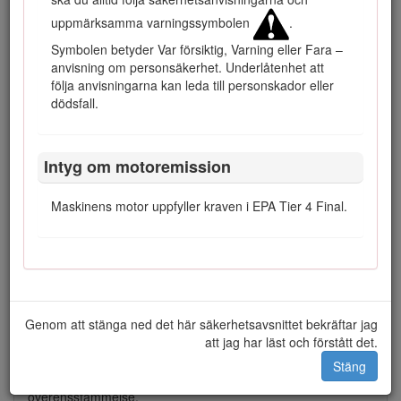
Plats för modell- och serienummer
uppmärksamma varningssymbolen
.
I den här bruksanvisningen anges potentiella risker och alla
Symbolen betyder Var försiktig, Varning eller Fara –
säkerhetsmeddelanden har markerats med en
anvisning om personsäkerhet. Underlåtenhet att
varningssymbol (Figur
2
), som anger fara som kan leda till
följa anvisningarna kan leda till personskador eller
allvarliga personskador eller dödsfall om föreskrifterna inte
dödsfall.
följs.
Intyg om motoremission
Maskinens motor uppfyller kraven i EPA Tier 4 Final.
Figur 2
Varningssymbol
Två ord används också i den här bruks­anvisningen för att
markera information.
Viktigt
anger speciell teknisk
information och
Observera
anger allmän information som
Genom att stänga ned det här säkerhetsavsnittet bekräftar jag
bör ges särskild uppmärksamhet.
att jag har läst och förstått det.
Produkten uppfyller alla relevanta europeiska direktiv. Mer
Stäng
information finns i produktens separata försäkran om
överensstämmelse.