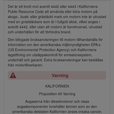
Det är ett brott mot avsnitt 4442 eller 4443 i Kaliforniens
Public Resource Code att använda eller köra motorn på
skogs-, busk- eller grästäckt mark om motorn inte är utrustad
med en gnistsläckare som är i fullgott skick, vilket anges i
avsnitt 4442, eller utan att motorn är konstruerad, utrustad
och underhållen för att förhindra brand.
Den bifogade bruksanvisningen till motorn tillhandahålls för
information om den amerikanska miljömyndigheten EPA:s
(US Environmental Protection Agency) och Kaliforniens
lagstiftning om utsläppskontroll för emissionssystem,
underhåll och garanti. Extra bruksanvisningar kan beställas
från motortillverkaren.
Varning
KALIFORNIEN
Proposition 65 Varning
Avgaserna från dieselmotorer och vissa
avgaskomponenter innehåller ämnen som av den
amerikanska delstaten Kalifornien anses orsaka cancer,