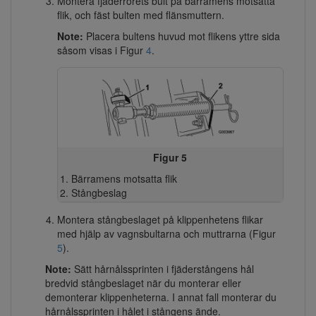
Montera fjäderrörets bult på bärramens motsatta
flik, och fäst bulten med flänsmuttern.
Note:
Placera bultens huvud mot flikens yttre sida
såsom visas i Figur
4
.
Figur 5
Bärramens motsatta flik
Stångbeslag
Montera stångbeslaget på klippenhetens flikar
med hjälp av vagnsbultarna och muttrarna (Figur
5
).
Note:
Sätt hårnålssprinten i fjäderstångens hål
bredvid stångbeslaget när du monterar eller
demonterar klippenheterna. I annat fall monterar du
hårnålssprinten i hålet i stångens ände.