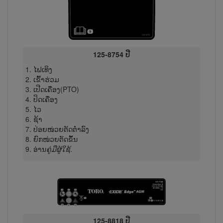
125-8754 ປີ
ໄຟ​ເທິງ
ເຂົ້າຮ່ວມ
ເປີດເຄື່ອງ(PTO)
ປິດເຄື່ອງ
ໄວ
ຊ້າ
ປ່ອຍໜ່ວຍຕັດຕ່ຳລົງ
ຍົກໜ່ວຍຕັດຂຶ້ນ
ອ່ານ
ຄູ່ມືຜູ້ໃຊ້
.
125-8818 ປີ