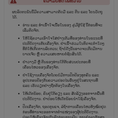
ຄວາມປອດໄພທົ່ວໄປ
ຜະລິດຕະພັນນີ້ມີຄວາມສາມາດຕັດມື ແລະ ຕີນ ແລະ ໂຍນວັດຖຸ
ໄດ້.
ອ່ານ ແລະ ທຳເຂົ້າໃຈເນື້ອໃນຂອງ
ຄູ່ມືຜູ້​ໃຊ້
ນີ້ກ່ອນທີ່ຈະ
ເລີ່ມຕິດຈັກ.
ໃຫ້ໃຊ້ຄວາມເອົາໃຈໃສ່ຢ່າງເຕັມທີ່ຂອງທ່ານໃນຂະນະທີ່
ປະຕິບັດງານກັບເຄື່ອງຈັກ. ຢ່າເຂົ້າຮ່ວມໃນກິດຈະກຳໃດໆ
ທີ່ກໍ່ໃຫ້ເກີດການລົບກວນ; ຖ້າບໍ່ດັ່ງນັ້ນອາດ​ຈະ​ເກີດ​ມີ​ການ​
ບາດ​ເຈັບ ຫຼື ຄວາມເສຍຫາຍຕໍ່ຊັບສິນໄດ້.
ຢ່າວາງມື ຫຼື ຕີນຂອງທ່ານໃກ້ກັບສ່ວນປະກອບທີ່
ເຄື່ອນໄຫວຂອງເຄື່ອງຈັກ.
ຢ່າໃຊ້ງານເຄື່ອງຈັກໂດຍບໍ່ມີການປົກປ້ອງທຸກຄົນ ແລະ
ອຸປະກອນປ້ອງກັນຄວາມປອດໄພອື່ນໆຢູ່ໃນສະຖານທີ່
ແລະ ເຮັດວຽກຢ່າງຖືກຕ້ອງໃນເຄື່ອງຈັກ.
ໃຫ້ເດັກນ້ອຍ, ຄົນຢູ່ໃກ້ຄຽງ ແລະ ສັດລ້ຽງອອກຈາກພື້ນທີ່
ປະຕິບັດງານ. ຢ່າປ່ອຍໃຫ້ເດັກນ້ອຍນຳໃຊ້ເຄື່ອງຈັກ.
ປິດເຄື່ອງຈັກ, ຖອດກຸນແຈ, ລໍຖ້າການເຄື່ອນໄຫວທັງໝົດຢຸດ
ກ່ອນທີ່ທ່ານຈະອອກຈາກຕຳແໜ່ງຂອງຜູ້ປະຕິບັດງານ.
ປ່ອຍໃຫ້ເຄື່ອງຈັກເຢັນລົງກ່ອນການປັບ, ການບຳ​ລຸງ​ຮັກ​ສາ,