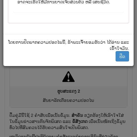
ອາດຈະເຮັດໃຫ້ມີການບາດເຈັບສ່ວນຕົວ ຫລື ເສຍຊີວິດ.
ຮູບສະແດງ 1
ລຸ້ນ ແລະ ບ່ອນຢູ່​ຂອງເລກລຳດັບ
ປຶ້ມຄູ່ມືນີ້ລະບຸເຖິງໄພອັນຕະລາຍທີ່ອາດຈະເກີດຂຶ້ນ ແລະ ມີຂໍ້ຄວາມ
ກ່ຽວກັບຄວາມປອດໄພທີ່ໄດ້ລະບຸໂດຍສັນຍາລັກເຕືອນຄວາມປອດໄພ
ໂດຍການປິດພາກຄວາມປອດໄພນີ້, ຂ້າພະເຈົ້າຍອມຮັບວ່າ ໄດ້ອ່ານ ແລະ
(ຮູບສະແດງ
2
), ເຊິ່ງເປັນສັນຍານອັນຕະລາຍທີ່ອາດຈະເຮັດໃຫ້ເກີດ
ເຂົ້າໃຈມັນ.
ການບາດເຈັບສາ​ຫັດ ຫຼື ເສຍຊີວິດ ຖ້າທ່ານບໍ່ປະຕິບັດຕາມຂໍ້ຄວນລະວັງ
ປິດ
ທີ່ແນະນຳ.
ຮູບສະແດງ 2
ສັນຍາລັກເຕືອນຄວາມປອດໄພ
ປຶ້ມຄູ່ມືນີ້ໃຊ້ 2 ຄຳສັບເພື່ອເນັ້ນຂໍ້ມູນ.
ສຳຄັນ
ຮຽກຮ້ອງໃຫ້ເອົາໃຈໃສ່
ໃນຂໍ້ມູນຂ່າວສານກົນຈັກພິເສດ ແລະ
ຂໍ້ສັງເກດ
ເພື່ອເນັ້ນໜັກເຖິງຂໍ້ມູນ
ທົ່ວໄປທີ່ສົມຄວນໄດ້ຮັບຄວາມສົນໃຈເປັນພິເສດ.
ຜະລິດຕະພັນນີ້ປະຕິບັດຕາມຄຳສັ່ງແນະນຳຂອງເອີຣົບທີ່ກ່ຽວຂ້ອງ