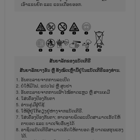
ເອົາແຂນຍົກ ແລະ ແຂນເດືອຍອອກ.
ສັນຍາລັກຂອງແບັດເຕີຣີ
ສັນຍາລັກບາງອັນ ຫຼື ທັງໝົດເຫຼົ່ານີ້ຢູ່ໃນແບັດ​ເຕີ​ຣີຂອງທ່ານ.
ອັນຕະລາຍຈາກການລະເບີດ
ບໍ່ໃຫ້ມີໄຟ, ແປວໄຟ ຫຼື ສູບຢາ
ອັນຕະລາຍຈາກການເຜົາໄໝ້ທາດແຫຼວ ຫຼື ສານເຄມີ
ໃສ່ເຄື່ອງປ້ອງກັນຕາ
ອ່ານ
ຄູ່ມືຜູ້​ໃຊ້
.
ໃຫ້ຜູ້ຢູ່ໃກ້ຄຽງຢູ່ຫ່າງຈາກແບັດເຕີຣີ.
ໃສ່ເຄື່ອງປ້ອງກັນຕາ; ທາດອາຍພິດລະເບີດສາມາດເຮັດໃຫ້
ຕາບອດ ແລະ ບາດເຈັບອື່ນໆໄດ້
ອາຊິດແບັດເຕີຣີສາມາດເຮັດໃຫ້ຕາບອດ ຫຼື ບາດແຜຮຸນແຮງ
ໄດ້.