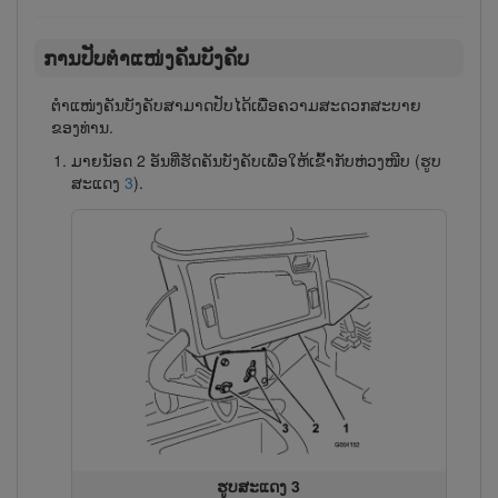
ການປັບຕໍາແໜ່ງຄັນ​ບັງ​ຄັບ
ຕໍາແໜ່ງ​ຄັນ​ບັງ​ຄັບສາມາດປັບໄດ້ເພື່ອຄວາມສະດວກສະບາຍ
ຂອງທ່ານ.
ມາຍນັອດ 2 ອັນທີ່ຮັດ​ຄັນ​ບັງ​ຄັບເພື່ອໃຫ້ເຂົ້າກັບຫ່ວງ​ໜີບ (ຮູບ
ສະແດງ
3
).
ຮູບສະແດງ 3