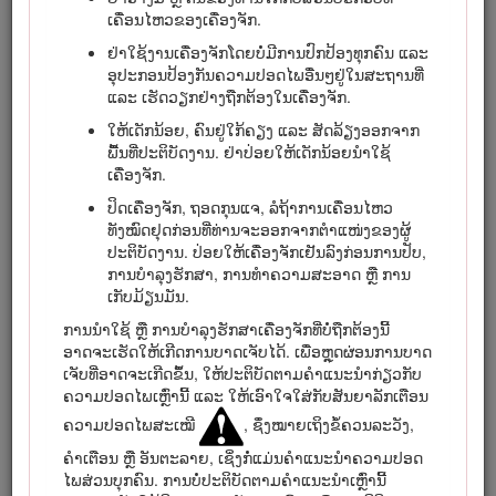
ເຂົ້າເບິ່ງເວັບໄຊ www.Toro.com ສຳລັບຄວາມປອດໄພຂອງ
ເຄື່ອນໄຫວຂອງເຄື່ອງຈັກ.
ຜະລິດຕະພັນ ແລະ ອຸປະກອນການຝຶກອົບຮົມການ​ນຳ​ໃຊ້, ຂໍ້ມູນ
ກ່ຽວກັບອຸປະກອນເສີມ, ຊ່ວຍຊອກຫາຕົວແທນຈຳໜ່າຍ ຫຼື ເພື່ອ
ຢ່າໃຊ້ງານເຄື່ອງຈັກໂດຍບໍ່ມີການປົກປ້ອງທຸກຄົນ ແລະ
ລົງທະບຽນຜະລິດຕະພັນຂອງທ່ານ.
ອຸປະກອນປ້ອງກັນຄວາມປອດໄພອື່ນໆຢູ່ໃນສະຖານທີ່
ແລະ ເຮັດວຽກຢ່າງຖືກຕ້ອງໃນເຄື່ອງຈັກ.
ເມື່ອໃດກໍຕາມທີ່ທ່ານຕ້ອງການບໍລິການ, ອາໄຫຼ່ Toro ຂອງແທ້ ຫຼື ຂໍ້ມູນ
ເພີ່ມເຕີມ, ຕິດຕໍ່ຕົວແທນຈຳໜ່າຍບໍລິການທີ່ໄດ້ຮັບອະນຸຍາດ ຫຼື ຝ່າຍ
ໃຫ້ເດັກນ້ອຍ, ຄົນຢູ່ໃກ້ຄຽງ ແລະ ສັດລ້ຽງອອກຈາກ
ບໍລິການລູກຄ້າ Toro ແລະ ໃຫ້ມີລຸ້ນ ແລະ ເລກລຳດັບຂອງ
ພື້ນທີ່ປະຕິບັດງານ. ຢ່າປ່ອຍໃຫ້ເດັກນ້ອຍນຳໃຊ້
ຜະລິດຕະພັນຂອງທ່ານກຽມພ້ອມໄວ້. ຮູບສະແດງ
1
ລະບຸບ່ອນຢູ່ຂອງ
ເຄື່ອງຈັກ.
ລຸ້ນ ແລະ ເລກລຳດັບໃນຜະລິດຕະພັນ. ຂຽນເລກໃນຊ່ອງທີ່ກຽມໃຫ້.
ປິດເຄື່ອງຈັກ, ຖອດກຸນແຈ, ລໍຖ້າການເຄື່ອນໄຫວ
Important: ດ້ວຍອຸປະກອນມືຖືຂອງທ່ານ, ທ່ານສາມາດສະແກນ
ທັງໝົດຢຸດກ່ອນທີ່ທ່ານຈະອອກຈາກຕຳແໜ່ງຂອງຜູ້
ລະຫັດ QR ຢູ່ໃນແຜ່ນ​ປ້າຍເລກລຳດັບ (ຖ້າມີ) ເພື່ອເຂົ້າເຖິງການ
ປະຕິບັດງານ. ປ່ອຍໃຫ້ເຄື່ອງຈັກເຢັນລົງກ່ອນການປັບ,
ຮັບປະກັນ, ອາໄຫຼ່ ແລະ ຂໍ້ມູນຜະລິດຕະພັນອື່ນໆ.
ການບຳ​ລຸງ​ຮັກ​ສາ, ການທຳຄວາມສະອາດ ຫຼື ການ
ເກັບມ້ຽນມັນ.
ການນຳໃຊ້ ຫຼື ການບຳລຸງຮັກສາເຄື່ອງຈັກທີ່ບໍ່ຖືກຕ້ອງນີ້
ອາດຈະເຮັດໃຫ້ເກີດການບາດເຈັບໄດ້. ເພື່ອຫຼຸດຜ່ອນການບາດ
ເຈັບທີ່​ອາດ​ຈະ​ເກີດ​ຂຶ້ນ, ໃຫ້ປະຕິບັດຕາມຄຳແນະນຳກ່ຽວກັບ
ຄວາມປອດໄພເຫຼົ່ານີ້ ແລະ ໃຫ້ເອົາໃຈໃສ່ກັບສັນຍາລັກເຕືອນ
ຄວາມປອດໄພສະເໝີ
, ຊຶ່ງໝາຍເຖິງຂໍ້ຄວນລະວັງ,
ຄຳເຕືອນ ຫຼື ອັນຕະລາຍ, ເຊິ່ງ​ກໍ່​ແມ່ນຄຳແນະນຳຄວາມປອດ
ໄພສ່ວນບຸກຄົນ. ການບໍ່ປະຕິບັດຕາມຄຳແນະນຳເຫຼົ່ານີ້