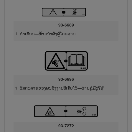
93-6689
ຄຳເຕືອນ—ຫ້າມນຳສົ່ງຜູ້ໂດຍສານ.
93-6696
ອັນຕະລາຍຂອງພະລັງງານທີ່​ເກັບ​ໄວ້—ອ່ານ
ຄູ່ມືຜູ້​ໃຊ້
.
93-7272