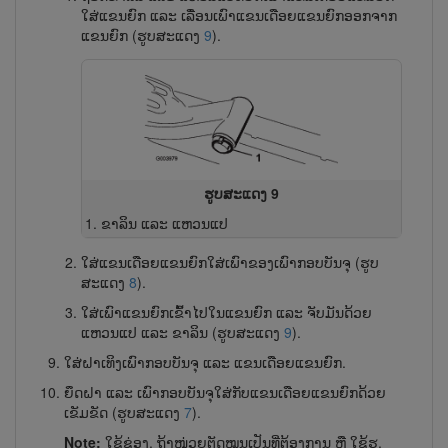
ໃສ່ແຂນຍົກ ແລະ ເລື່ອນເພົາແຂນເດືອຍແຂນຍົກອອກຈາກ
ແຂນຍົກ (ຮູບສະແດງ
9
).
ຮູບສະແດງ 9
ຂາລິນ ແລະ ແຫວນແປ
ໃສ່ແຂນເດືອຍແຂນຍົກໃສ່ເພົາຂອງເພົາກອບບັນຈຸ (ຮູບ
ສະແດງ
8
).
ໃສ່ເພົາແຂນຍົກເຂົ້າໄປໃນແຂນຍົກ ແລະ ຈັບມັນດ້ວຍ
ແຫວນແປ ແລະ ຂາລິນ (ຮູບສະແດງ
9
).
ໃສ່ຝາເທິງເພົາກອບບັນຈຸ ແລະ ແຂນເດືອຍແຂນຍົກ.
ຍຶດຝາ ແລະ ເພົາກອບບັນຈຸໃສ່ກັບແຂນເດືອຍແຂນຍົກດ້ວຍ
ເຂັມຂັດ (ຮູບສະແດງ
7
).
Note:
ໃຊ້ຊ່ອງ, ຖ້າໜ່ວຍຕັດໝູນ​ເປັນ​ທີ່ຕ້ອງການ ຫຼື ໃຊ້ຮູ,