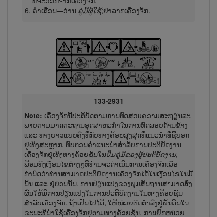
ທີ່ຈະອອກຈາກເຄື່ອງຈັກ.
ຄຳເຕືອນ—ອ່ານ
ຄູ່ມືຜູ້​ໃຊ້
;ຢ່າລາກເຄື່ອງຈັກ.
133-2931
Note:
ເຄື່ອງຈັກນີ້ປະຕິບັດຕາມການທົດສອບຄວາມສະຖຽນລະ
ພາບຕາມມາດຕະຖານອຸດສາຫະກຳໃນການທົດສອບດ້ານຂ້າງ
ແລະ ທາງຍາວແບບຄົງທີ່ກັບທາງຄ້ອຍສູງສຸດທີ່ແນະນຳທີ່ຊີ້ບອກ
ຢູ່ເທິງສະຫຼາກ. ທົບທວນຄຳແນະນຳສຳລັບການປະຕິບັດງານ
ເຄື່ອງຈັກຢູ່ເທິງທາງຄ້ອຍຊັນໃນ
ປຶ້ມຄູ່ມືຂອງຜູ້ປະຕິບັດງານ
,
ພ້ອມທັງເງື່ອນໄຂຕ່າງໆທີ່ທ່ານຈະດຳເນີນການເຄື່ອງຈັກເພື່ອ
ກຳນົດວ່າທ່ານສາມາດປະຕິບັດງານເຄື່ອງຈັກໄດ້ໃນເງື່ອນໄຂໃນມື້
ນັ້ນ ແລະ ຢູ່ບ່ອນນັ້ນ. ການປ່ຽນແປງຂອງພູມສັນຖານສາມາດສົ່ງ
ຜົນໃຫ້ມີການປ່ຽນແປງໃນການປະຕິບັດງານໃນທາງຄ້ອຍຊັນ
ສຳລັບເຄື່ອງຈັກ. ຖ້າເປັນໄປໄດ້, ໃຫ້ໜ່ວຍຕັດຕ່ຳລົງຢູ່ພື້ນດິນໃນ
ຂະນະທີ່ນຳ​ໃຊ້ເຄື່ອງຈັກຢູ່ຕາມທາງຄ້ອຍຊັນ. ການຍົກຫນ່ວຍ