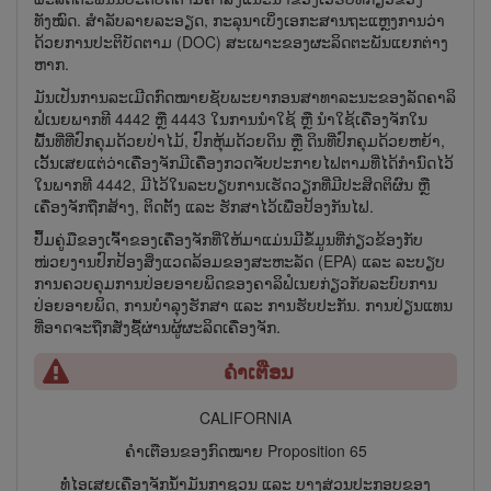
ທັງໝົດ. ສຳລັບລາຍລະອຽດ, ກະລຸນາເບິ່ງເອກະສານຖະ​ແຫຼງການວ່າ​
ດ້ວຍ​ການ​ປະ​ຕິ​ບັດ​ຕາມ (DOC) ສະ​ເພາະ​ຂອງ​ຜະ​ລິດ​ຕະ​ພັນ​ແຍກ​ຕ່າງ​
ຫາກ.
ມັນເປັນການລະເມີດກົດໝາຍຊັບພະຍາກອນສາທາລະນະຂອງລັດຄາລິ
ຟໍເນຍພາກທີ 4442 ຫຼື 4443 ໃນການນຳໃຊ້ ຫຼື ນຳໃຊ້ເຄື່ອງຈັກໃນ
ພື້ນທີ່ທີ່ປົກຄຸມດ້ວຍປ່າໄມ້, ປົກຫຸ້ມດ້ວຍດິນ ຫຼື ດິນທີ່ປົກຄຸມດ້ວຍຫຍ້າ,
ເວັ້ນເສຍແຕ່ວ່າເຄື່ອງຈັກມີເຄື່ອງກວດຈັບປະກາຍໄຟຕາມທີ່ໄດ້ກຳນົດໄວ້
ໃນພາກທີ 4442, ມີໄວ້ໃນລະບຽບການເຮັດວຽກທີ່ມີປະສິດຕິຜົນ ຫຼື
ເຄື່ອງຈັກຖືກສ້າງ, ຕິດຕັ້ງ ແລະ ຮັກສາໄວ້ເພື່ອປ້ອງກັນໄຟ.
ປຶ້ມຄູ່ມືຂອງເຈົ້າຂອງເຄື່ອງຈັກທີ່ໃຫ້ມາແມ່ນມີຂໍ້ມູນທີ່ກ່ຽວຂ້ອງກັບ
ໜ່ວຍ​ງານປົກປ້ອງສິ່ງແວດລ້ອມຂອງສະຫະລັດ (EPA) ແລະ ລະບຽບ
ການຄວບຄຸມການປ່ອຍອາຍພິດ​ຂອງຄາລິຟໍເນຍກ່ຽວ​ກັບລະບົບການ
ປ່ອຍອາຍພິດ, ການບຳລຸງຮັກສາ ແລະ ການຮັບປະກັນ. ການປ່ຽນແທນ
ທີ່ອາດຈະຖືກສັ່ງຊື້ຜ່ານຜູ້ຜະລິດເຄື່ອງຈັກ.
ຄຳເຕືອນ
CALIFORNIA
ຄຳເຕືອນຂອງກົດໝາຍ Proposition 65
ທໍ່ໄອເສຍເຄື່ອງຈັກນ້ຳມັນກາຊວນ ແລະ ບາງສ່ວນປະກອບຂອງ