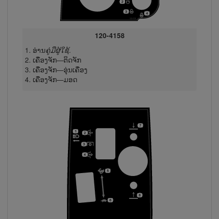
120-4158
ອ່ານ
ຄູ່ມືຜູ້ໃຊ້
.
ເຄື່ອງຈັກ—ຕິດ​ຈັກ
ເຄື່ອງຈັກ—ອຸ່ນເຄື່ອງ
ເຄື່ອງຈັກ—ມອດ