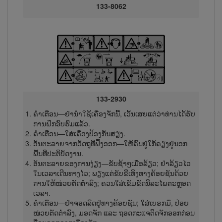
133-8062
133-2930
ຄຳເຕືອນ—ຢ່ານຳ​ໃຊ້ເຄື່ອງຈັກນີ້, ເວັ້ນເສຍແຕ່ວ່າທ່ານໄດ້ຮັບ
ການຝຶກອົບຮົມແລ້ວ.
ຄຳເຕືອນ—ໃສ່ເຄື່ອງປ້ອງກັນສຽງ.
ອັນຕະລາຍຈາກວັດຖຸທີ່ຟົ້ງອອກ—ໃຫ້ຄົນຢູ່ໃກ້ຄຽງຢູ່ນອກ
ພື້ນທີ່ປະຕິບັດງານ.
ອັນຕະລາຍຂອງການງ່ຽງ—ຂັບຊ້າໆເມື່ອລ້ຽວ; ຢ່າລ້ຽວໄວ
ໃນເວລາເດີນທາງໄວ; ພຽງແຕ່ຂັບຂີ່ເທິງທາງຄ້ອຍຊັນດ້ວຍ​
ການ​ໃຫ້ໜ່ວຍຕັດຕໍ່າລົງ; ຄວນໃສ່ເຂັມຂັດນີລະໄພຕະຫຼອດ
ເວລາ.
ຄຳເຕືອນ—ຢ່າຈອດລົດຢູ່ທາງຄ້ອຍຊັນ; ໃສ່ເບຣກມື, ປ່ອຍ
ໜ່ວຍຕັດຕ່ຳລົງ, ມອດຈັກ ແລະ ຖອດກະແຈຕິດ​ຈັກອອກກ່ອນ