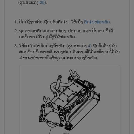
(ຮູບສະແດງ
28
).
ປິດໃຊ້​ງານ​ຕົວ​ເຊື່ອມ​ຕົວ​ຕັດ​ໄຟ; ໃຫ້​ເບິ່ງ
ຕັດ​ໄຟ​ໜ່ວຍ​ຕັດ
.
ຖອດໜ່ວຍຕັດອອກຈາກກ່ອງ. ປະກອບ ແລະ ປັບຕາມທີ່ໄດ້
ອະທິບາຍໄວ້ໃນ
ຄູ່ມືຜູ້​ໃຊ້
ໜ່ວຍ​ຕັດ.
ໃຫ້ແນ່ໃຈວ່າຕົວຖ່ວງນ້ຳໜັກ (ຮູບສະແດງ
4
) ຖືກຕິດຕັ້ງຢູ່ໃນ
ສ່ວນທ້າຍທີ່ເໝາະສົມຂອງໜ່ວຍຕັດຕາມທີ່ໄດ້ອະທິບາຍໄວ້ໃນ
ຄຳ​ແນະ​ນຳການ​ຕິດ​ຕັ້ງ
ຊຸດອຸ​ປະ​ກອນ​ຖ່ວງນ້ຳ​ໜັກ.