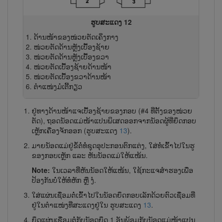
ຮູບສະແດງ 12
ດ້ານ​ໜ້າ​ຂອງ​ໜ່ວຍ​ຕັດເຄິ່ງ​ກາງ
ໜ່ວຍ​ຕັດດ້ານ​ຫຼັງ​ເບື້ອງ​ຊ້າຍ
ໜ່ວຍຕັດດ້ານຫຼັງ​ເບື້ອງ​ຂວາ
ໜ່ວຍຕັດເບື້ອງ​ຊ້າຍດ້ານໜ້າ
ໜ່ວຍຕັດເບື້ອງຂວາດ້ານໜ້າ
ຕຳ​ແໜ່ງມໍເຕີ້ກຽວ
ຢູ່​ທາງ​ດ້ານ​ໜ້າ​ແຈ​ເບື້ອງ​ຊ້າຍຂອງກອບ (#4 ທີ່​ຕັ້ງ​ຂອງ​ໜ່ວຍ​
ຕັດ), ຖອດນັອດແມ່ໜ້າແປນພິ​ເສດ​ອອກ​ຈາກນັອດຜູ້​ທີ່​ຍຶດ​ກອບ​
ເຫຼັກ​ເຄື່ອງ​ຈັກອອກ (ຮູບສະແດງ
13
).
ມາຍ​ນັອດແມ່​ຢູ່​ຂໍ້​ຕໍ່​ທໍ່​ຊຸດ​ອຸ​ປະ​ກອນ​ຕົກ​ແຕ່ງ, ໃສ່​ທໍ່​ເຂົ້າ​ໄປ​ໃນຮູ​
ຂອງກອບ​ເຫຼັກ ແລະ ຫັນນັອດແມ່ໃຫ້ແໜ້ນ.
Note:
ໃນ​ເວ​ລາ​ທີ່​ຫັນ​ນັອດ​ໃຫ້​ແໜ້ນ, ໃຊ້​ກະ​ແຈສຳ​ຮອງ​ເພື່ອ​
ປ້ອງ​ກັນ​ບໍ່​ໃຫ້​ທໍ່​ຫັກ ຫຼື ງໍ.
ໃສ່ແຜ່ນ​ເຊື່ອມ​ຕໍ່​ເຂົ້າ​ໄປ​ໃນ​ນັອດ​ຍຶດກອບ​ເລັກ​ດ້ວຍ​ຕົວ​ເຊື່ອມ​ທີ່​
ຢູ່​ໃນ​ຕຳ​ແໜ່ງ​ທີ່​ສະ​ແດງ​ຢູ່​ໃນ ຮູບສະແດງ
13
.
ຍຶດ​ແຜ່ນ​ເຊື່ອມ​ຕໍ່​ກັບ​ນັອດ​ຍຶດ 1 ອັນພ້ອມ​ກັບນັອດແມ່ໜ້າແປນ​