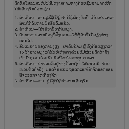
ຕັດຂຶ້ນໃນຂະນະທີ່ປະຕິບັດງານຕາມທາງຄ້ອຍຊັນສາມາດເຮັດ
ໃຫ້ເຄື່ອງຈັກບໍ່ສະຖຽນ.
ຄຳເຕືອນ—ອ່ານ
ຄູ່ມືຜູ້​ໃຊ້
; ຢ່າໃຊ້ເຄື່ອງຈັກນີ້, ເວັ້ນເສຍແຕ່ວ່າ
ທ່ານໄດ້ຮັບການຝຶກອົບຮົມແລ້ວ.
ຄຳເຕືອນ—ໃສ່ເຄື່ອງປ້ອງກັນສຽງ.
ອັນຕະລາຍຈາກວັດຖຸທີ່ຟົ້ງ​ອອກ—ໃຫ້ຜູ້ຄົນທີ່ໃກ້ຄຽງຫ່າງ
ອອກໄປ.
ອັນຕະລາຍຂອງ​ການ​ງ່ຽງ—ຢ່າຂັບຂ້າມ ຫຼື ລົງຄ້ອຍສູງກວ່າ
15 ອົງສາ; ພຽງແຕ່ຂັບຂີ່ເທິງທາງຄ້ອຍທີ່ມີໜ່ວຍຕັດຕໍ່າລົງ
ເທົ່ານັ້ນ; ຄວນໃສ່ເຂັມຂັດນີລະໄພຕະຫຼອດເວລາ.
ຄຳເຕືອນ—ຢ່າຈອດລົດຢູ່ທາງຄ້ອຍຊັນ; ໃສ່ເບຣກມື, ປ່ອຍ
ໜ່ວຍຕັດຕ່ຳລົງ, ມອດຈັກ ແລະ ຖອດກະແຈຕິດ​ຈັກອອກກ່ອນ
ທີ່ຈະອອກຈາກເຄື່ອງຈັກ.
ຄຳເຕືອນ—ອ່ານ
ຄູ່ມືຜູ້​ໃຊ້
;ຢ່າລາກເຄື່ອງຈັກ.