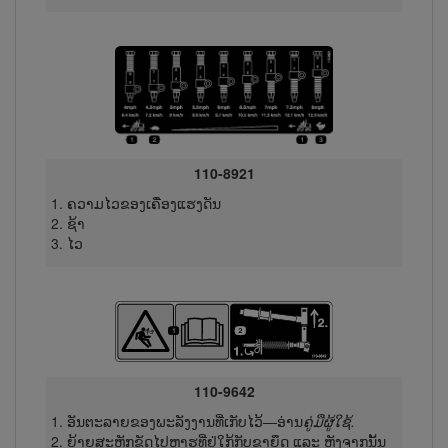
110-8921
ຄວາມໄວຂອງເຄື່ອງແຮງດັນ
ຊ້າ
ໄວ
110-9642
ອັນຕະລາຍຂອງພະລັງງານທີ່​ເກັບ​ໄວ້—ອ່ານ
ຄູ່ມືຜູ້​ໃຊ້.
ຍ້າຍສະ​ຫຼັກ​ຂັດໄປຫາຮູທີ່ຢູ່ໃກ້ກັບຂາຍຶດ ແລະ ຫຼັງຈາກນັ້ນ