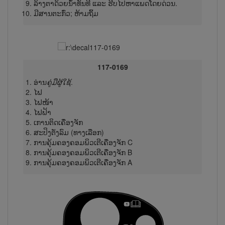
ລ້າງຕາດ້ວຍນ້ຳທັນ​ທີ ແລະ ຮີບໄປຫາແພດໂດຍດ່ວນ.
ມີສານຕະກົ່ວ; ຫ້າມຖິ້ມ
117-0169
ອ່ານ
ຄູ່ມືຜູ້​ໃຊ້
.
ໄຟ
ໄຟໜ້າ
ໄຟຟ້າ
ເການ​ຕິດເຄື່ອງຈັກ
ສະປິງຕັ່ງລົມ (ທາງເລືອກ)
ການຄຸ້ມຄອງຄອມພິວເຕີເຄື່ອງຈັກ C
ການຄຸ້ມຄອງຄອມພິວເຕີເຄື່ອງຈັກ B
ການຄຸ້ມຄອງຄອມພິວເຕີເຄື່ອງຈັກ A