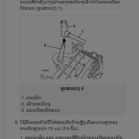
ຂະນະທີ່ກຳລັງວາງເພົາຂອງກອບບັນຈຸເຂົ້າໄປໃນແຂນເດືອຍ
ຍົກແຂນ (ຮູບສະແດງ
8
).
ຮູບສະແດງ 8
ແຂນຍົກ
ເພົາກອບບັນຈຸ
ແຂນເດືອຍຍົກແຂນ
ໃຊ້ຂັ້ນຕອນຕໍ່ໄປນີ້ໃສ່ໜ່ວຍຕັດດ້ານຫຼັງເມື່ອຄວາມສູງຂອງ
ການຕັດສູງກວ່າ 19 ມມ (3/4 ນິ້ວ).
ຖອດຂາລິນ ແລະ ແຫວນແປທີ່ຍຶດເພົາແຂນເດືອຍແຂນຍົກ