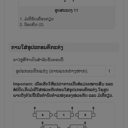
ຮູບສະແດງ 11
ມໍເຕີຂັບເຄື່ອນກຽວ
ນັອດ​ຍຶດ (2)
ການໃສ່ອຸ​ປະ​ກອນຕົກ​ແຕ່ງ
ອາໄຫຼ່ທີ່ຈຳເປັນສຳລັບຂັ້ນຕອນນີ້:
ອຸ​ປະ​ກອນຕົກ​ແຕ່ງ (ຂາຍ​ແຍກຕ່າງ​ຫາກ).
1
Important: ເພື່ອເຮັດ​ໃຫ້​ແນ່​ວ່າການ​ເດີນ​ທໍ່​ແມ່ນ​ເໝາະ​ສົມ ແລະ
ທໍ່​ບໍ່​ບິດ, ​ຕິດ​ມໍ​ເຕີ​ໃສ່​ໜ່ວຍ​ຕັດກ່ອນ​ໃສ່​ອຸ​ປະ​ກອນ​ຕົກ​ແຕ່ງ.ໃຊ​ຮູບ​
ພາບ​ດັ່ງ​ຕໍ່​ໄປ​ນີ້​ເພື່ອ​ກຳ​ນົດ​ຕຳ​ແໜ່ງ​ຂອງ​ໜ່ວຍ​ຕັດ ແລະ ມໍ​ເຕີ​ກຽວ.