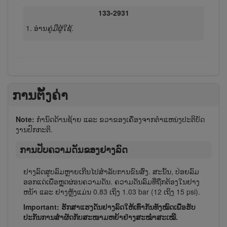
133-2931
ອ່ານ
ຄູ່ມືຜູ້​ໃຊ້
.
ການຕັ້ງຄ່າ
Note:
ກໍານົດດ້ານຊ້າຍ ແລະ ຂວາຂອງເຄື່ອງຈາກຕໍາແຫນ່ງປະຕິບັດ
ງານປົກກະຕິ.
ການປັບຄວາມດັນຂອງຢາງລົດ
ຢາງລົດສູບ​ລົມ​ຫຼາຍເກີນໄປສຳລັບການຂົນສົ່ງ. ສະນັ້ນ, ປ່ອຍລົມ​
ອອກ​ແດ່ເພື່ອຫຼຸດຜ່ອນຄວາມດັນ. ຄວາມດັນລົມທີ່ຖືກຕ້ອງໃນຢາງ
ຫນ້າ ແລະ ຢາງຫຼັງແມ່ນ 0.83 ເຖິງ 1.03 bar (12 ເຖິງ 15 psi).
Important: ຮັກ​ສາ​ແຮງ​ດັນຢາງ​ລົດ​ໃຫ້​ເທົ່າ​ກັນ​ທັງ​ໝົດ​ເພື່ອຮັບ​
ປະ​ກັນ​ການ​ສຳຜັດ​ກັບ​ສະ​ໜາມ​ຫຍ້າ​ຢ່າງ​ສະ​ໝ່ຳ​ສະ​ເໝີ.