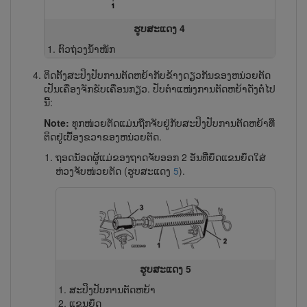
ຮູບສະແດງ 4
ຕົວຖ່ວງນ້ຳໜັກ
ຕິດຕັ້ງສະປິງປັບການຕັດຫຍ້າກັບຂ້າງດຽວກັນຂອງຫນ່ວຍຕັດ
ເປັນເຄື່ອງຈັກຂັບເຄື່ອນກຽວ. ປັບ​ຕຳແໜ່ງ​ການ​ຕັດ​ຫຍ້າ​ດັ່ງ​ຕໍ່​ໄປ
ນີ້:
Note:
ທຸກໜ່ວຍຕັດແມ່ນຖືກຈັບຢູ່ກັບສະປິງປັບການຕັດຫຍ້າທີ່
ຕິດຢູ່ເບື້ອງຂວາຂອງຫນ່ວຍຕັດ.
ຖອດນັອດຜູ້ແມ່ຂອງຖາດຈັບອອກ 2 ອັນທີ່ຍຶດແຂນຍຶດໃສ່
ຫ່ວງ​ຈັບໜ່ວຍຕັດ (ຮູບສະແດງ
5
).
ຮູບສະແດງ 5
ສະປິງປັບການຕັດຫຍ້າ
ແຂນຍຶດ