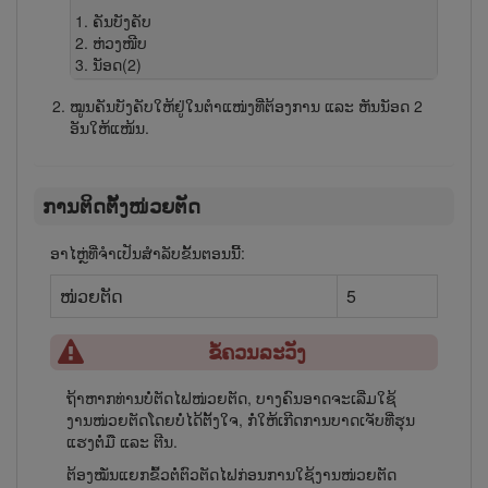
ຄັນ​ບັງ​ຄັບ
ຫ່ວງ​ໜີບ
ນັອດ(2)
ໝູນ​ຄັນ​ບັງ​ຄັບໃຫ້ຢູ່ໃນຕຳແໜ່ງທີ່ຕ້ອງການ ແລະ ຫັນ​ນັອດ 2
ອັນໃຫ້ແໜ້ນ.
ການຕິດຕັ້ງໜ່ວຍຕັດ
ອາໄຫຼ່ທີ່ຈຳເປັນສຳລັບຂັ້ນຕອນນີ້:
ໜ່ວຍຕັດ
5
ຂໍ້ຄວນລະວັງ
ຖ້າ​ຫາກ​ທ່ານບໍ່​ຕັດ​ໄຟໜ່ວຍ​ຕັດ, ບາງ​ຄົນ​ອາດ​ຈະ​ເລີ່ມ​ໃຊ້​
ງານ​ໜ່ວຍ​ຕັດ​ໂດຍບໍ່​ໄດ້​ຕັ້ງ​ໃຈ, ກໍ່​ໃຫ້ເກີດ​ການ​ບາດ​ເຈັບ​ທີ່​ຮຸນ​
ແຮງ​ຕໍ່​ມື ແລະ ຕີນ.
ຕ້ອງ​ໝັ່ນ​ແຍກຂົ້ວຕໍ່ຕົວ​ຕັດ​ໄຟ​ກ່ອນ​ການ​ໃຊ້​ງານ​ໜ່ວຍ​ຕັດ