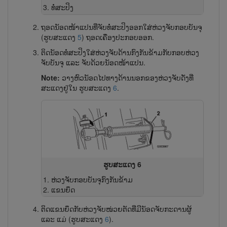
ທໍ່ສະປິງ
ຖອດນັອດໜ້າແປນທີ່ຈັບທໍ່ສະປິງອອກໃສ່ຫ່ວງ​ຈັບກອບບັນຈຸ
(ຮູບສະແດງ
5
) ຖອດເຄື່ອງປະກອບອອກ.
ຕິດນັອດທໍ່ສະປິງໃສ່ຫ່ວງ​ຈັບດ້ານກົງກັນຂ້າມກັບກອບຫ່ວງ​
ຈັບບັນຈຸ ແລະ ຈັບດ້ວຍນັອດໜ້າແປນ.
Note:
ວາງຫົວນັອດໄປທາງດ້ານນອກຂອງຫ່ວງຈັບດັ່ງທີ່
ສະແດງຢູ່ໃນ ຮູບສະແດງ
6
.
ຮູບສະແດງ 6
ຫ່ວງ​ຈັບກອບບັນຈຸກົງກັນຂ້າມ
ແຂນຍຶດ
ຕິດແຂນຍຶດກັບຫ່ວງ​ຈັບໜ່ວຍຕັດທີ່ມີນັອດຈັບກະດານຜູ້
ແລະ ແມ່ (ຮູບສະແດງ
6
).