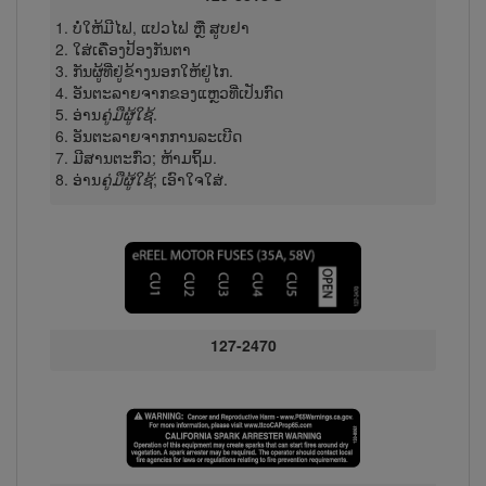
ບໍ່ໃຫ້ມີໄຟ, ແປວໄຟ ຫຼື ສູບຢາ
ໃສ່ເຄື່ອງປ້ອງກັນຕາ
ກັນຜູ້ທີ່ຢູ່ຂ້າງນອກໃຫ້​ຢູ່​ໄກ.
ອັນ​ຕະ​ລາຍ​ຈາກ​ຂອງ​ແຫຼວທີ່​ເປັນ​ກົດ
ອ່ານ
ຄູ່ມືຜູ້ໃຊ້
.
ອັນຕະລາຍຈາກການລະເບີດ
ມີສານຕະກົ່ວ; ຫ້າມຖິ້ມ.
ອ່ານ
ຄູ່ມືຜູ້ໃຊ້
; ເອົາ​ໃຈ​ໃສ່.
127-2470