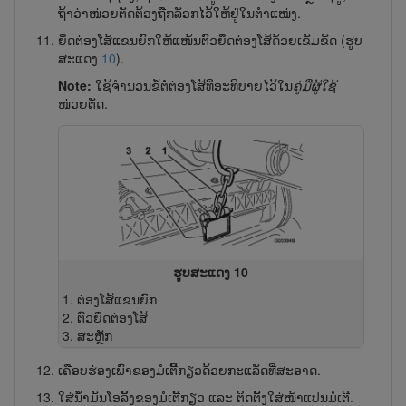
ຖ້າວ່າໜ່ວຍຕັດຕ້ອງຖືກລັອກໄວ້ໃຫ້ຢູ່ໃນຕຳແໜ່ງ.
ຍຶດຕ່ອງໂສ້ແຂນຍົກໃຫ້ແໜ້ນຕົວຍຶດຕ່ອງໂສ້ດ້ວຍເຂັມຂັດ (ຮູບ
ສະແດງ
10
).
Note:
ໃຊ້ຈຳນວນຂໍ້ຕໍ່ຕ່ອງໂສ້ທີ່ອະທິບາຍໄວ້ໃນ
ຄູ່ມືຜູ້​ໃຊ້
ໜ່ວຍຕັດ.
ຮູບສະແດງ 10
ຕ່ອງໂສ້ແຂນຍົກ
ຕົວຍຶດຕ່ອງໂສ້
ສະ​ຫຼັກ
ເຄືອບຮ່ອງເພົາຂອງມໍເຕີ້ກຽວດ້ວຍກະແລັດທີ່ສະອາດ.
ໃສ່ນ້ຳມັນໂອລິ້ງຂອງມໍເຕີ້ກຽວ ແລະ ຕິດຕັ້ງໃສ່ໜ້າແປນມໍເຕີ.