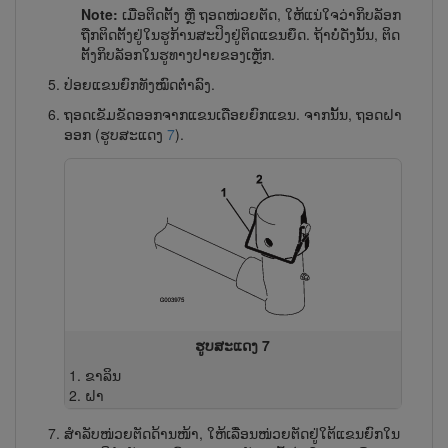
Note:
ເມື່ອຕິດຕັ້ງ ຫຼື ຖອດໜ່ວຍຕັດ, ໃຫ້ແນ່ໃຈວ່າກິບລັອກ
ຖືກຕິດຕັ້ງຢູ່ໃນຮູກ້ານສະປິງຢູ່ຕິດແຂນຍຶດ. ຖ້າບໍ່​ດັ່ງ​ນັ້ນ, ຕິດ​
ຕັ້ງກິບລັອກໃນ​ຮູ​ທາງ​ປາຍ​ຂອງ​ເຫຼັກ.
ປ່ອຍແຂນຍົກທັງໝົດຕ່ຳລົງ.
ຖອດເຂັມຂັດ​ອອກ​ຈາກ​ແຂນເດືອຍ​ຍົກ​ແຂນ. ຈາກນັ້ນ, ຖອດຝາ
ອອກ (ຮູບສະແດງ
7
).
ຮູບສະແດງ 7
ຂາລິນ
ຝາ
ສຳລັບໜ່ວຍຕັດດ້ານໜ້າ, ໃຫ້ເລື່ອນໜ່ວຍຕັດຢູ່ໃຕ້ແຂນຍົກໃນ