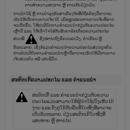
ການທຳຄວາມສະອາດ ຫຼື ການເກັບມ້ຽນມັນ.
ການນຳໃຊ້ ຫຼື ການບຳລຸງຮັກສາເຄື່ອງຈັກທີ່ບໍ່ຖືກຕ້ອງນີ້ອາດຈະ
ເຮັດໃຫ້ເກີດການບາດເຈັບໄດ້. ເພື່ອຫຼຸດຜ່ອນການບາດເຈັບທີ່​ອາດ​
ຈະ​ເກີດ​ຂຶ້ນ, ໃຫ້ປະຕິບັດຕາມຄຳແນະນຳກ່ຽວກັບຄວາມປອດໄພ
ເຫຼົ່ານີ້ ແລະ ໃຫ້ເອົາໃຈໃສ່ກັບສັນຍາລັກເຕືອນຄວາມປອດໄພ
ສະເໝີ
, ຊຶ່ງໝາຍເຖິງຂໍ້ຄວນລະວັງ, ຄຳເຕືອນ ຫຼື
ອັນຕະລາຍ, ເຊິ່ງ​ກໍ່​ແມ່ນຄຳແນະນຳຄວາມປອດໄພສ່ວນບຸກຄົນ.
ການບໍ່ປະຕິບັດຕາມຄຳແນະນຳເຫຼົ່ານີ້ອາດຈະເຮັດໃຫ້ມີການບາດ
ເຈັບສ່ວນຕົວ ຫລື ເສຍຊີວິດ.
ສະຕິກເກີຄວາມປອດໄພ ແລະ ຄຳແນະນຳ
ສະຕິກເກີ້ ແລະ ຄຳແນະນຳກ່ຽວກັບຄວາມ
ປອດໄພແມ່ນສາມາດໃຫ້​ຜູ້​ນຳ​ໃຊ້​ເບິ່ງເຫັນໄດ້
ງ່າຍ ແລະ ຕັ້ງຢູ່ໃກ້ກັບພື້ນທີ່ໃດ​ໜຶ່ງ​ທີ່​ອາດ​ຈະ
ເກີດອັນຕະລາຍ. ປ່ຽນສະຕິກເກີໃດໜຶ່ງທີ່
ເສຍຫາຍ ຫຼື ຫາຍໄປ.