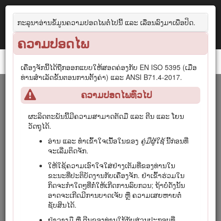
ກະລຸນາອ່ານຂໍ້ມູນຄວາມປອດໄພຕໍ່ໄປນີ້ ແລະ ເລື່ອນລົງມາເພື່ອປິດ.
ຄວາມປອດໄພ
ລົດຕັດຫຍ້າ Reelmaster® 5010- H
ເຄື່ອງຈັກນີ້ໄດ້ຖືກອອກແບບໃຫ້ສອດຄ່ອງກັບ EN ISO 5395 (ເມື່ອ
ທ່ານສຳເລັດຂັ້ນຕອນການຕັ້ງຄ່າ) ແລະ ANSI B71.4-2017.
ການແນະນຳ
ຄວາມປອດໄພທົ່ວໄປ
ເຄື່ອງຈັກນີ້ແມ່ນເຄື່ອງຕັດຫຍ້າທີ່ຂັບຂີ່ໄດ້, ໃບມີດວົງກຽວທີ່ມີຈຸດປະສົງທີ່
ຜະລິດຕະພັນນີ້ມີຄວາມສາມາດຕັດມື ແລະ ຕີນ ແລະ ໂຍນ
ຈະຖືກນຳໃຊ້ໂດຍຜູ້ຊ່ຽວຊານ, ຜູ້ປະຕິບັດການທີ່ຈ້າງງານໃນການນຳໃຊ້
ວັດຖຸໄດ້.
ທາງການຄ້າ. ມັນໄດ້ຖືກອອກແບບຕົ້ນຕໍສໍາລັບການຕັດຫຍ້າໃນ
ອ່ານ ແລະ ທຳເຂົ້າໃຈເນື້ອໃນຂອງ
ຄູ່ມືຜູ້​ໃຊ້
ນີ້ກ່ອນທີ່
ສະໜາມຫຍ້າທີ່ໄດ້ຮັບການຮັກສາເປັນຢ່າງດີ. ການນຳໃຊ້
ຈະເລີ່ມຕິດຈັກ.
ຜະລິດຕະພັນນີ້ເພື່ອຈຸດປະສົງອື່ນນອກເໜືອຈາກການນຳໃຊ້ທີ່ເປັນ
ຈຸດປະສົງຂອງມັນອາດຈະເປັນອັນຕະລາຍຕໍ່ທ່ານ ແລະ ຜູ້ທີ່ຢູ່ໃກ້ຄຽງ.
ໃຫ້ໃຊ້ຄວາມເອົາໃຈໃສ່ຢ່າງເຕັມທີ່ຂອງທ່ານໃນ
ຂະນະທີ່ປະຕິບັດງານກັບເຄື່ອງຈັກ. ຢ່າເຂົ້າຮ່ວມໃນ
ອ່ານຂໍ້ມູນນີ້ຢ່າງລະອຽດເພື່ອຮຽນຮູ້ວິທີການນຳ​ໃຊ້ ແລະ ບຳ​ລຸງຮັກສາ
ກິດຈະກຳໃດໆທີ່ກໍ່ໃຫ້ເກີດການລົບກວນ; ຖ້າບໍ່ດັ່ງນັ້ນ
ຜະລິດຕະພັນຂອງທ່ານຢ່າງຖືກຕ້ອງ ແລະ ຫຼີກ​ລ່ຽງການບາດເຈັບ ແລະ
ອາດ​ຈະ​ເກີດ​ມີ​ການ​ບາດ​ເຈັບ ຫຼື ຄວາມເສຍຫາຍຕໍ່
ຄວາມເສຍຫາຍຂອງຜະລິດຕະພັນ. ທ່ານຮັບຜິດຊອບໃນການນຳໃຊ້
ຊັບສິນໄດ້.
ຜະລິດຕະພັນຢ່າງຖືກຕ້ອງ ແລະ ປອດໄພ.
ຢ່າວາງມື ຫຼື ຕີນຂອງທ່ານໃກ້ກັບສ່ວນປະກອບທີ່