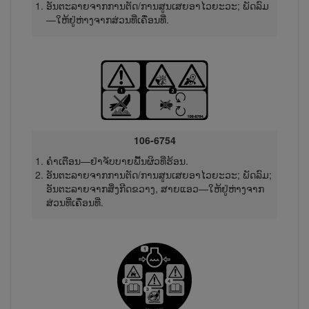
ອັນຕະລາຍຈາກການຕັດ/ການສູນເສຍອາໄວຍະວະ; ພັດລົມ
—ໃຫ້ຢູ່ຫ່າງຈາກສ່ວນທີ່ເຄື່ອນທີ່.
106-6754
ຄຳເຕືອນ—ຢ່າຈັບບາຍພື້ນຜິວທີ່ຮ້ອນ.
ອັນຕະລາຍຈາກການຕັດ/ການສູນເສຍອາໄວຍະວະ; ພັດລົມ;
ອັນຕະລາຍຈາກສິ່ງກີດຂວາງ, ສາຍແອວ—ໃຫ້ຢູ່ຫ່າງຈາກ
ສ່ວນທີ່ເຄື່ອນທີ່.