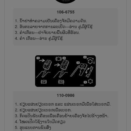
106-6755
ນ້ຳ​ຢາ​ທຳຄວາມເຢັນເຄື່ອງຈັກມີຄວາມດັນ.
ອັນຕະລາຍຈາກການລະເບີດ—ອ່ານ
ຄູ່ມືຜູ້ໃຊ້.
ຄຳເຕືອນ—ຢ່າຈັບບາຍພື້ນຜິວທີ່ຮ້ອນ.
ຄຳ ເຕືອນ—ອ່ານ
ຄູ່ມືຜູ້​ໃຊ້.
110-0986
ຢຽບ​ແຜ່ນ​ຢຽບເບຣກ ແລະ ແຜ່ນ​ເບ​ຣກມືເພື່ອໃສ່ເບຣກມື.
ຢຽບ​ແຜ່ນ​ຢຽບເບຣກເພື່ອເບຣກ.
ກົດແປ້ນຂັບເຄື່ອນເພື່ອເຄື່ອນຍ້າຍເຄື່ອງຈັກໄປຂ້າງຫນ້າ.
ໂໝດເປີດໃຊ້ງານໃບມີດກຽວ
ຮູບແບບການຂົນສົ່ງ