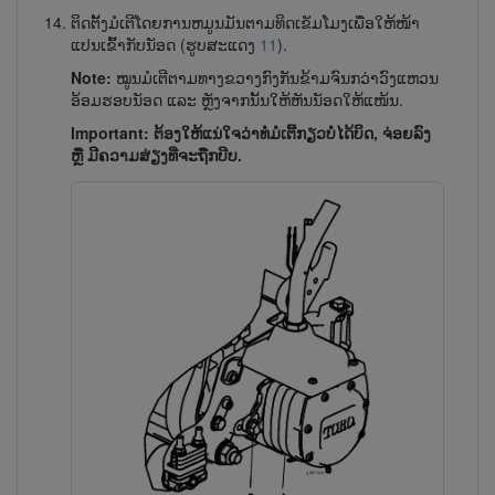
ຕິດຕັ້ງມໍເຕີໂດຍການຫມູນມັນຕາມທິດເຂັມໂມງເພື່ອໃຫ້ໜ້າ
ແປນເຂົ້າກັບນັອດ (ຮູບສະແດງ
11
).
Note:
ໝູນມໍເຕີຕາມທາງຂວາງກົງກັນຂ້າມຈົນກວ່າວົງແຫວນ
ອ້ອມຮອບນັອດ ແລະ ຫຼັງຈາກນັ້ນໃຫ້​ຫັນນັອດໃຫ້ແໜ້ນ.
Important: ຕ້ອງໃຫ້ແນ່ໃຈວ່າທໍ່ມໍເຕີ້ກຽວບໍ່ໄດ້ບິດ, ຈ່ອຍລົງ
ຫຼື ມີຄວາມສ່ຽງທີ່ຈະຖືກບີບ.