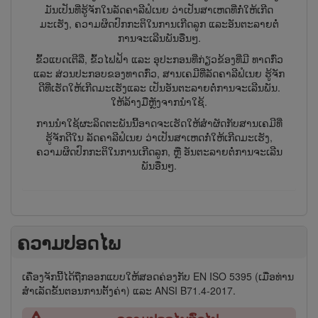
ມັນເປັນທີ່ຮູ້ຈັກໃນລັດຄາລີຟໍເນຍ ວ່າເປັນສາເຫດທີ່ກໍ່ໃຫ້ເກີດ
ມະເຮັງ, ຄວາມຜິດປົກກະຕິໃນການເກີດລູກ ແລະອັນຕະລາຍຕໍ່
ການຈະເລີນພັນອື່ນໆ.
ຂົ້ວແບດເຕີລີ່, ຂົ້ວໄຟຟ້າ ແລະ ອຸປະກອນທີ່ກ່ຽວຂ້ອງທີ່ມີ ທາດກົ່ວ
ແລະ ສ່ວນປະກອບຂອງທາດກົ່ວ, ສານເຄມີທີ່ລັດຄາລີຟໍເນຍ ຮູ້ຈັກ
ດີທີ່ເຮັດໃຫ້ເກີດມະເຮັງແລະ ເປັນອັນຕະລາຍຕໍ່ການຈະເລີນພັນ.
ໃຫ້ລ້າງມືຫຼັງຈາກນຳໃຊ້.
ການນຳໃຊ້ຜະລິດຕະພັນນີ້ອາດຈະເຮັດໃຫ້ສຳຜັດກັບສານເຄມີທີ່
ຮູ້ຈັກດີໃນ ລັດຄາລີຟໍເນຍ ວ່າເປັນສາເຫດກໍ່ໃຫ້ເກີດມະເຮັງ,
ຄວາມຜິດປົກກະຕິໃນການເກີດລູກ, ຫຼື ອັນຕະລາຍຕໍ່ການຈະເລີນ
ພັນອື່ນໆ.
ຄວາມປອດໄພ
ເຄື່ອງຈັກນີ້ໄດ້ຖືກອອກແບບໃຫ້ສອດຄ່ອງກັບ EN ISO 5395 (ເມື່ອທ່ານ
ສຳເລັດຂັ້ນຕອນການຕັ້ງຄ່າ) ແລະ ANSI B71.4-2017.