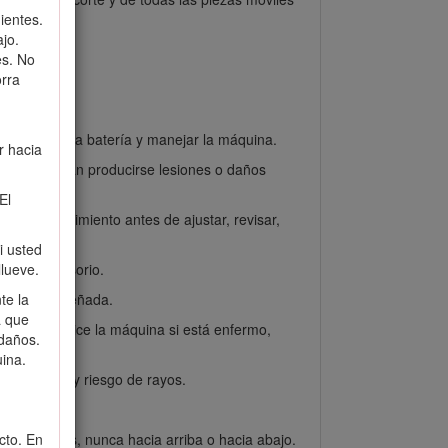
ientes.
jo.
ersonas.
es. No
rra
de conectar la batería y manejar la máquina.
r hacia
trario, podrían producirse lesiones o daños
El
ga todo movimiento antes de ajustar, revisar,
i usted
iar de accesorio.
llueve.
 que fue diseñada.
te la
a que
ina. No utilice la máquina si está enfermo,
daños.
uina.
quina si hay riesgo de rayos.
 pendientes, nunca hacia arriba o hacia abajo.
cto. En