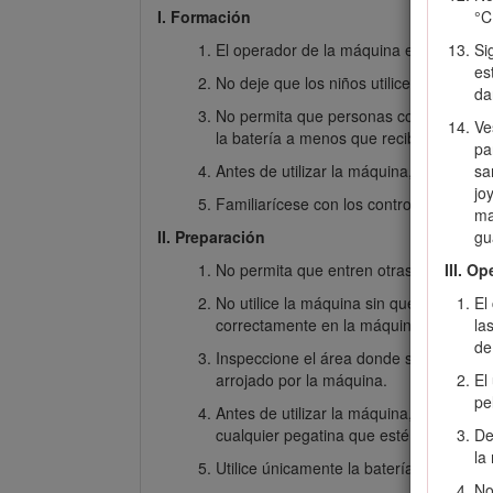
I. Formación
°C
El operador de la máquina es responsab
Si
es
No deje que los niños utilicen o jueguen
da
No permita que personas con capacidad f
Ve
la batería a menos que reciban instruc
pa
Antes de utilizar la máquina, la batería
sa
jo
Familiarícese con los controles y con el
ma
II. Preparación
gu
No permita que entren otras personas, 
III. O
No utilice la máquina sin que todos los
El
correctamente en la máquina.
la
de
Inspeccione el área donde se va a utiliz
arrojado por la máquina.
El
pe
Antes de utilizar la máquina, asegúrese 
cualquier pegatina que esté dañada o il
De
la
Utilice únicamente la batería especific
No