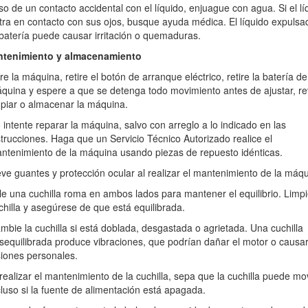
e dirección en cuestas o pendientes. No siegue pendientes o cuestas
so de un contacto accidental con el líquido, enjuague con agua. Si el lí
tra en contacto con sus ojos, busque ayuda médica. El líquido expulsa
 batería puede causar irritación o quemaduras.
 una persona. Evite la descarga de material contra una pared u obstrucc
 cruzar superficies de grava.
antenimiento y almacenamiento
s, rocas u otros objetos ocultos. El terreno irregular podría hacer que p
re la máquina, retire el botón de arranque eléctrico, retire la batería de
quina y espere a que se detenga todo movimiento antes de ajustar, rev
ueden causarle graves lesiones si usted resbala y toca la cuchilla. E
mpiar o almacenar la máquina.
 intente reparar la máquina, salvo con arreglo a lo indicado en las
a a vibrar, apague inmediatamente la máquina, retire el botón de arranq
strucciones. Haga que un Servicio Técnico Autorizado realice el
aminar la máquina en busca de daños. Haga todas las reparaciones nec
ntenimiento de la máquina usando piezas de repuesto idénticas.
ranque eléctrico antes de cargar la máquina para el transporte.
eve guantes y protección ocular al realizar el mantenimiento de la máqu
e expulsar líquido; evite el contacto. En caso de un contacto accidenta
ile una cuchilla roma en ambos lados para mantener el equilibrio. Limpi
 busque ayuda médica. El líquido expulsado de la batería puede causar
chilla y asegúrese de que está equilibrada.
mbie la cuchilla si está doblada, desgastada o agrietada. Una cuchilla
nque eléctrico, retire la batería de la máquina y espere a que se deten
sequilibrada produce vibraciones, que podrían dañar el motor o causa
siones personales.
n arreglo a lo indicado en las instrucciones. Haga que un Servicio Técn
 realizar el mantenimiento de la cuchilla, sepa que la cuchilla puede m
nticas.
cluso si la fuente de alimentación está apagada.