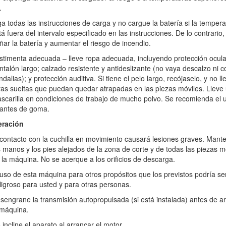
.
le de cualquier accidente o peligro que afecte a otras personas o a s
ga todas las instrucciones de carga y no cargue la batería si la tempera
tá fuera del intervalo especificado en las instrucciones. De lo contrario,
 con la máquina, la batería o el cargador de la batería; la normativa lo
ñar la batería y aumentar el riesgo de incendio.
ísica, sensorial o mental reducida, o sin experiencia y conocimientos, 
stimenta adecuada – lleve ropa adecuada, incluyendo protección ocula
ciones o supervisión sobre su uso seguro y comprendan los peligros qu
ntalón largo; calzado resistente y antideslizante (no vaya descalzo ni c
 y el cargador de la batería, lea todas las instrucciones y símbolos de 
ndalias); y protección auditiva. Si tiene el pelo largo, recójaselo, y no ll
yas sueltas que puedan quedar atrapadas en las piezas móviles. Lleve
 uso correcto de la máquina, la batería y el cargador de la batería.
scarilla en condiciones de trabajo de mucho polvo. Se recomienda el 
antes de goma.
especialmente niños o animales domésticos, en la zona de trabajo.
peración
 protectores y dispositivos de seguridad, tales como deflectores y reco
 contacto con la cuchilla en movimiento causará lesiones graves. Mant
s manos y los pies alejados de la zona de corte y de todas las piezas m
 la máquina. No se acerque a los orificios de descarga.
ar la máquina y retire cualquier objeto que pudiera interferir con el f
 uso de esta máquina para otros propósitos que los previstos podría se
ligroso para usted y para otras personas.
de que la cuchilla, el perno de la cuchilla y el conjunto de la cuchilla
egible.
sengrane la transmisión autopropulsada (si está instalada) antes de a
 máquina.
ada por Toro. El uso de otros accesorios puede aumentar el riesgo de in
 incline el aparato al arrancar el motor.