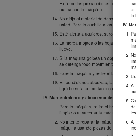
Extreme las precauciones al cambiar d
ca
nunca con la máquina.
en
la
No dirija el material de descarga hacia
usted. Pare la cuchilla o las cuchillas al
IV. M
Esté alerta a agujeros, surcos, montículo
Pa
má
La hierba mojada o las hojas mojadas p
li
llueve.
No
Si la máquina golpea un objeto o empiez
in
se detenga todo movimiento antes de ex
ma
Pare la máquina y retire el botón de ar
Ll
En condiciones abusivas, la batería pued
Af
líquido entra en contacto con sus ojos,
cu
IV. Mantenimiento y almacenamiento
Ca
Pare la máquina, retire el botón de arra
de
limpiar o almacenar la máquina.
le
No intente reparar la máquina, salvo co
Al
máquina usando piezas de repuesto idé
in