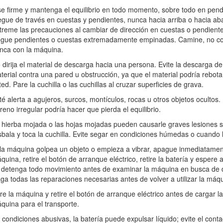
icios de descarga.
se firme y mantenga el equilibrio en todo momento, sobre todo en pend
egue de través en cuestas y pendientes, nunca hacia arriba o hacia aba
sitos que los previstos podría ser peligroso para usted y para otras p
treme las precauciones al cambiar de dirección en cuestas o pendient
da (si está instalada) antes de arrancar la máquina.
egue pendientes o cuestas extremadamente empinadas. Camine, no co
nca con la máquina.
r.
 dirija el material de descarga hacia una persona. Evite la descarga de
e de que el botón de arranque eléctrico se retira del encendido antes 
terial contra una pared u obstrucción, ya que el material podría rebota
áquina. No realice ninguna actividad que cause distracciones; de lo con
ted. Pare la cuchilla o las cuchillas al cruzar superficies de grava.
té alerta a agujeros, surcos, montículos, rocas u otros objetos ocultos. 
nque eléctrico, retire la batería de la máquina y espere a que se deten
rreno irregular podría hacer que pierda el equilibrio.
 hierba mojada o las hojas mojadas pueden causarle graves lesiones s
e eléctrico de la máquina antes de dejarla desatendida o antes de camb
sbala y toca la cuchilla. Evite segar en condiciones húmedas o cuando 
uina haga el trabajo mejor y con más seguridad a la velocidad para la
 la máquina golpea un objeto o empieza a vibrar, apague inmediatamen
quina, retire el botón de arranque eléctrico, retire la batería y espere 
e está haciendo y utilice el sentido común mientras trabaje con la máqu
 detenga todo movimiento antes de examinar la máquina en busca de 
 o drogas.
ga todas las reparaciones necesarias antes de volver a utilizar la máq
a visibilidad y en condiciones meteorológicas apropiadas. No use la má
re la máquina y retire el botón de arranque eléctrico antes de cargar la
ás o al tirar de la máquina hacia usted.
quina para el transporte.
 todo momento, sobre todo en pendientes. Siegue de través en cuestas y
 condiciones abusivas, la batería puede expulsar líquido; evite el conta