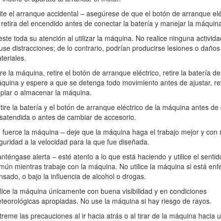
n una toma que no sea de 100 a 240 V, puede producirse un incendio o
que no sea de 100 V a 240 V. Para otros tipos de conexión, utilice un a
ite el arranque accidental – asegúrese de que el botón de arranque elé
 retira del encendido antes de conectar la batería y manejar la máquin
la batería si están dañados o modificados, porque podrían mostrar un 
este toda su atención al utilizar la máquina. No realice ninguna activid
.
use distracciones; de lo contrario, podrían producirse lesiones o daños
teriales.
r de la batería está dañado, póngase en contacto con un Servicio Técn
re la máquina, retire el botón de arranque eléctrico, retire la batería de
quina y espere a que se detenga todo movimiento antes de ajustar, rev
rgador de batería especificado por Toro. Un cargador diseñado para u
mpiar o almacenar la máquina.
batería.
tire la batería y el botón de arranque eléctrico de la máquina antes de 
na bien ventilada.
satendida o antes de cambiar de accesorio.
 fuego o a temperaturas superiores a 68 °C.
 fuerce la máquina – deje que la máquina haga el trabajo mejor y con
guridad a la velocidad para la que fue diseñada.
no cargue la batería si la temperatura está fuera del intervalo especific
e incendio.
nténgase alerta – esté atento a lo que está haciendo y utilice el sentid
mún mientras trabaje con la máquina. No utilice la máquina si está enf
da, incluyendo protección ocular; pantalón largo; calzado resistente y
nsado, o bajo la influencia de alcohol o drogas.
ene el pelo largo, recójaselo, y no lleve joyas sueltas que puedan queda
de mucho polvo. Se recomienda el uso de guantes de goma.
ilice la máquina únicamente con buena visibilidad y en condiciones
teorológicas apropiadas. No use la máquina si hay riesgo de rayos.
treme las precauciones al ir hacia atrás o al tirar de la máquina hacia u
to causará lesiones graves. Mantenga las manos y los pies alejados de 