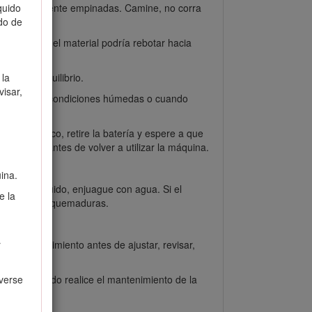
 extremadamente empinadas. Camine, no corra
quido
do de
ión, ya que el material podría rebotar hacia
ierda el equilibrio.
 la
isar,
vite segar en condiciones húmedas o cuando
ue eléctrico, retire la batería y espere a que
esarias antes de volver a utilizar la máquina.
ina.
l con el líquido, enjuague con agua. Si el
e la
 irritación o quemaduras.
ga todo movimiento antes de ajustar, revisar,
r
ico Autorizado realice el mantenimiento de la
overse