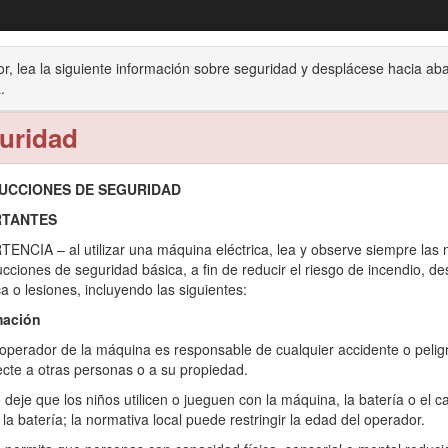
Super Recycler® 60 V de 48 cm
or, lea la siguiente información sobre seguridad y desplácese hacia ab
.
Operación
Mantenimiento
Almacenamiento
Sol
uridad
UCCIONES DE SEGURIDAD
RTANTES
ENCIA – al utilizar una máquina eléctrica, lea y observe siempre las
 está diseñado para ser usado por usuarios domésticos. Está diseñado
ucciones de seguridad básica, a fin de reducir el riesgo de incendio, d
á diseñado para cortar maleza o para aplicaciones agrícolas. Está dise
ca o lesiones, incluyendo las siguientes:
con el Modelo 21848) y 81850 o 81875; también puede utilizar la bat
mación
 cargador de baterías Modelo 81802 (suministrado con el Modelo 2184
istos puede ser peligroso para usted y para otras personas.
 operador de la máquina es responsable de cualquier accidente o pelig
ecte a otras personas o a su propiedad.
ador.
 deje que los niños utilicen o jueguen con la máquina, la batería o el c
utilizar y mantener correctamente su producto, y para evitar lesiones
 la batería; la normativa local puede restringir la edad del operador.
a.