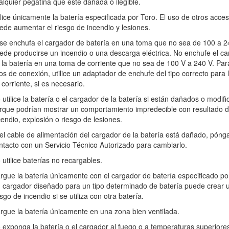
alquier pegatina que esté dañada o ilegible.
ilice únicamente la batería especificada por Toro. El uso de otros acces
Figura 2
ede aumentar el riesgo de incendio y lesiones.
Símbolo de alerta de seguridad
 se enchufa el cargador de batería en una toma que no sea de 100 a 2
ede producirse un incendio o una descarga eléctrica. No enchufe el c
 la batería en una toma de corriente que no sea de 100 V a 240 V. Par
ormación.
Importante
llama la atención sobre información mecánica esp
pos de conexión, utilice un adaptador de enchufe del tipo correcto para 
 corriente, si es necesario.
eas aplicables; si desea más detalles, consulte la Declaración de Con
 utilice la batería o el cargador de la batería si están dañados o modifi
rque podrían mostrar un comportamiento impredecible con resultado 
cendio, explosión o riesgo de lesiones.
 el cable de alimentación del cargador de la batería está dañado, póng
ntacto con un Servicio Técnico Autorizado para cambiarlo.
 utilice baterías no recargables.
rgue la batería únicamente con el cargador de batería especificado po
 cargador diseñado para un tipo determinado de batería puede crear 
esgo de incendio si se utiliza con otra batería.
, lea y observe siempre las normas e instrucciones de seguridad básica,
rgue la batería únicamente en una zona bien ventilada.
uientes:
 exponga la batería o el cargador al fuego o a temperaturas superiore