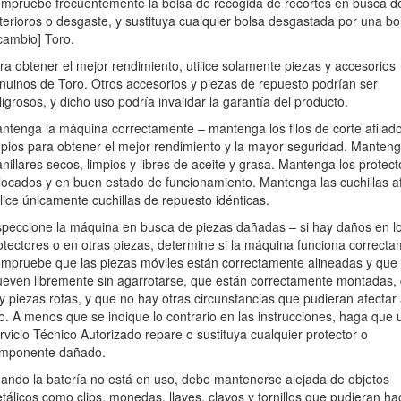
alizar el mantenimiento de la máquina.
mpruebe frecuentemente la bolsa de recogida de recortes en busca d
terioros o desgaste, y sustituya cualquier bolsa desgastada por una bo
para mantener el equilibrio. Limpie la cuchilla y asegúrese de que está
cambio] Toro.
gastada o agrietada. Una cuchilla desequilibrada produce vibraciones,
ra obtener el mejor rendimiento, utilice solamente piezas y accesorios
nuinos de Toro. Otros accesorios y piezas de repuesto podrían ser
lla, sepa que la cuchilla puede moverse incluso si la fuente de aliment
ligrosos, y dicho uso podría invalidar la garantía del producto.
ecogida de recortes en busca de deterioros o desgaste, y sustituya c
ntenga la máquina correctamente – mantenga los filos de corte afilad
mpios para obtener el mejor rendimiento y la mayor seguridad. Manteng
nillares secos, limpios y libres de aceite y grasa. Mantenga los protect
ice solamente piezas y accesorios genuinos de Toro. Otros accesorios y
locados y en buen estado de funcionamiento. Mantenga las cuchillas af
el producto.
ilice únicamente cuchillas de repuesto idénticas.
ntenga los filos de corte afilados y limpios para obtener el mejor re
speccione la máquina en busca de piezas dañadas – si hay daños en l
ceite y grasa. Mantenga los protectores colocados y en buen estado de 
otectores o en otras piezas, determine si la máquina funciona correcta
 idénticas.
mpruebe que las piezas móviles están correctamente alineadas y que
zas dañadas – si hay daños en los protectores o en otras piezas, dete
even libremente sin agarrotarse, que están correctamente montadas,
n correctamente alineadas y que se mueven libremente sin agarrotar
y piezas rotas, y que no hay otras circunstancias que pudieran afectar
rcunstancias que pudieran afectar a su uso. A menos que se indique lo 
o. A menos que se indique lo contrario en las instrucciones, haga que 
ustituya cualquier protector o componente dañado.
rvicio Técnico Autorizado repare o sustituya cualquier protector o
mponente dañado.
 mantenerse alejada de objetos metálicos como clips, monedas, llaves,
ortocircuito entre los terminales de la batería puede causar quemadura
ando la batería no está en uso, debe mantenerse alejada de objetos
tálicos como clips, monedas, llaves, clavos y tornillos que pudieran ha