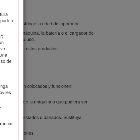
u propiedad.
tura
 podría
cal puede restringir la edad del operador.
utilicen la máquina, la batería o el cargador de
r;
e conlleva su uso.
on
advertencia de estos productos.
eve
 una
uso de
gedores, estén colocados y funcionen
enga
óviles
uncionamiento de la máquina o que pudiera ser
r
 no están desgastados o dañados. Sustituya
rrancar
cendio y lesiones.