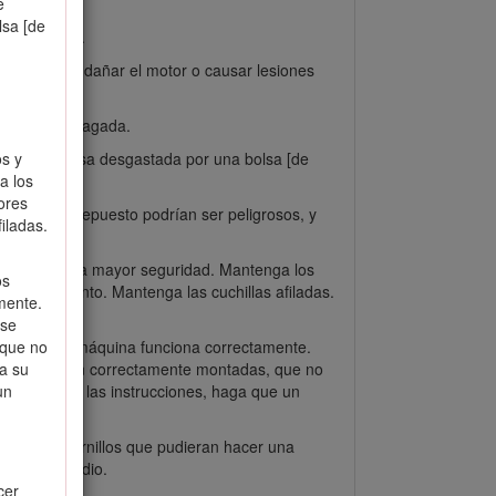
e
lsa [de
 equilibrada.
 que podrían dañar el motor o causar lesiones
ación está apagada.
ualquier bolsa desgastada por una bolsa [de
os y
a los
ores
 piezas de repuesto podrían ser peligrosos, y
iladas.
ndimiento y la mayor seguridad. Mantenga los
os
funcionamiento. Mantenga las cuchillas afiladas.
mente.
 se
rmine si la máquina funciona correctamente.
 que no
se, que están correctamente montadas, que no
 a su
contrario en las instrucciones, haga que un
un
 clavos y tornillos que pudieran hacer una
s o un incendio.
cer