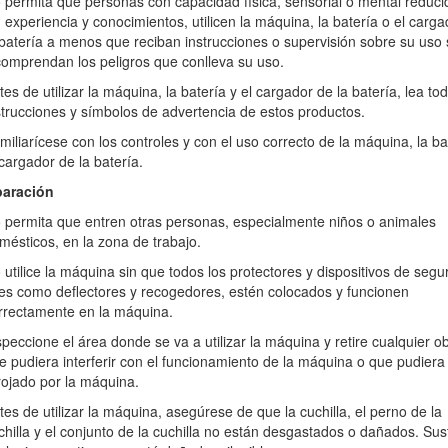
 permita que personas con capacidad física, sensorial o mental reduci
ón, incluidos consejos de seguridad, materiales de formación, inform
n experiencia y conocimientos, utilicen la máquina, la batería o el carg
 batería a menos que reciban instrucciones o supervisión sobre su uso
inas Toro o información adicional, póngase en contacto con un Servicio
comprendan los peligros que conlleva su uso.
 y serie de su producto. Figura
1
identifica la ubicación en el product
tes de utilizar la máquina, la batería y el cargador de la batería, lea to
strucciones y símbolos de advertencia de estos productos.
escanear el código QR de la pegatina del número de serie (en su 
miliarícese con los controles y con el uso correcto de la máquina, la ba
e el producto.
 cargador de la batería.
eparación
 permita que entren otras personas, especialmente niños o animales
mésticos, en la zona de trabajo.
 utilice la máquina sin que todos los protectores y dispositivos de segu
Figura 1
les como deflectores y recogedores, estén colocados y funcionen
rrectamente en la máquina.
 de serie
speccione el área donde se va a utilizar la máquina y retire cualquier ob
e pudiera interferir con el funcionamiento de la máquina o que pudiera
ontiene mensajes de seguridad identificados por el símbolo de alerta d
rojado por la máquina.
sted no sigue las precauciones recomendadas.
tes de utilizar la máquina, asegúrese de que la cuchilla, el perno de la
chilla y el conjunto de la cuchilla no están desgastados o dañados. Sus