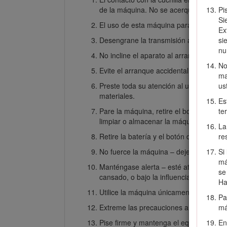
de la máquina. No se acerque a los orif
Pi
Si
El uso de esta máquina para otros propó
Ex
Desengrane la transmisión autopropulsa
si
nu
No incline el aparato al arrancar el moto
No
Evite el arranque accidental – asegúres
ma
Preste toda su atención al utilizar la m
us
materiales.
Es
Pare la máquina, retire el botón de arra
te
limpiar o almacenar la máquina.
La
Retire la batería y el botón de arranqu
re
No fuerce la máquina – deje que la máq
Si
má
Manténgase alerta – esté atento a lo qu
se
cansado, o bajo la influencia de alcohol
Ha
Utilice la máquina únicamente con buen
Pa
Extreme las precauciones al ir hacia atr
má
Pise firme y mantenga el equilibrio en
En