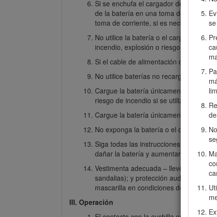
Si se enchufa el cargador de batería e
de la batería en una toma de corriente 
Ev
toma de corriente, si es necesario.
se
No utilice la batería o el cargador de 
Pr
incendio, explosión o riesgo de lesiones
ca
ma
Si el cable de alimentación del cargado
Pa
No utilice baterías no recargables.
má
Cargue la batería únicamente con el ca
li
riesgo de incendio si se utiliza con otra 
Re
Cargue la batería únicamente en una zo
de
No exponga la batería o el cargador al
No
se
Siga todas las instrucciones de carga y 
dañar la batería y aumentar el riesgo d
Ma
co
Vestimenta adecuada – lleve ropa adecua
ca
sandalias); y protección auditiva. Si ti
mascarilla en condiciones de trabajo 
Ut
me
III. Operación
Ex
El contacto con la cuchilla en movimien