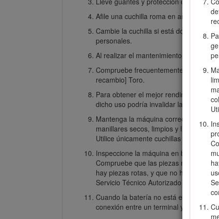
Lleve guantes y protección ocular al re
Co
de
Afile una cuchilla roma en ambos lados 
re
Cambie la cuchilla si está doblada, des
Pa
personales.
ge
Al realizar el mantenimiento de la cuchi
pe
Compruebe frecuentemente la bolsa de r
Ma
recambio] Toro.
li
ma
Para obtener el mejor rendimiento, util
co
dicho uso podría invalidar la garantía d
Ut
Mantenga la máquina correctamente – ma
In
manillares secos, limpios y libres de a
pr
Utilice únicamente cuchillas de repuesto
Co
Inspeccione la máquina en busca de pie
mu
Compruebe que las piezas móviles está
ha
hay piezas rotas, y que no hay otras ci
us
Servicio Técnico Autorizado repare o s
Se
co
Cuando la batería no está en uso, debe
conexión entre un terminal y otro. Un c
Cu
me