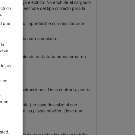
 una descarga eléctrica. No enchufe el cargador
daptador de enchufe del tipo correcto para la
ctrico
a.
comportamiento impredecible con resultado de
ad que
ico Autorizado para cambiarlo.
 la
isar,
n tipo determinado de batería puede crear un
dejarla
 más
ado en las instrucciones. De lo contrario, podría
o
ermo,
 antideslizante (no vaya descalzo ni con
r atrapadas en las piezas móviles. Lleve una
sted.
la zona de corte y de todas las piezas móviles