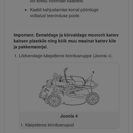
või kokku voltimisel kaableid.
Kaabli kahjustamise korral pöörduge
volitatud teeninduse poole.
Important: Eemaldage ja kõrvaldage mootorit kattev
kaitsev plastkile ning kõik muu masinat kattev kile
ja pakkematerjal.
Lõdvendage käepideme kinnitusnuppe (Joonis
4
).
Joonis 4
Käepideme kinnitusnupud