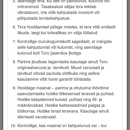
Asendage tera, kui see on paindunud, kulunud või
Enne masina seadistamist, hooldamist, puhastamist või
mõranenud. Tasakaalust väljas tera tekitab
hoiustamist peatage masin, eemaldage elektriline
vibratsiooni, mis võib kahjustada mootorit või
käivituslüliti, eemaldage akupakk masinast ja oodake
põhjustada tervisekahjustusi.
kogu liikumise lõppemist.
Tera hooldamisel pidage meeles, et tera võib endiselt
Eemaldage masinast akupakk ja elektriline käivituslüliti
liikuda, isegi kui toiteallikas on välja lülitatud.
alati, kui jätate selle järelevalveta või enne tarvikute
Kontrollige murukogumiskotti sagedasti, et märgata
vahetamist.
selle kahjustumist või kulumist, ning asendage
Ärge sundige masinat: masin töötab paremini ja
kulunud kott Toro [asendus-]kotiga.
ohutumalt kiirusel, milleks see oli ette nähtud.
Parima jõudluse tagamiseks kasutage ainult Toro
Olge valvas: jälgige oma tegevusi ja kasutage tervet
originaalvaruosi ja -tarvikuid. Muud varuosad ja
mõistust masinaga töötamisel. Ärge kasutage masinat
tarvikud võivad osutuda ohtlikuks ning selline
haigena, väsinuna või alkoholi ja ravimite mõju all.
kasutamine võib toote garantii tühistada.
Kasutage masinat ainult hea nähtavuse ja sobivate
Hooldage masinat – parima ja ohutuima töövõime
ilmastikutingimuste korral. Ärge kasutage masinat, kui
saavutamiseks hoidke lõikeservad teravad ja puhtad.
esineb äikeseoht.
Hoidke käepidemed kuivad, puhtad ning õli- ja
määrdevabad. Hoidke kaitseseadmed paigas ja
Olge äärmiselt tähelepanelik masinaga tagurdamisel või
töökorras. Hoidke terad teravana. Kasutage ainult
enda poole tõmbamisel.
identseid varuterasid.
Hoidke oma jalgealune ja tasakaal stabiilne, eriti nõlvadel.
Kontrollige, kas masinal on kahjustunud osi – kui
Niitke nõlvadel risti liikudes, mitte kunagi üles- või