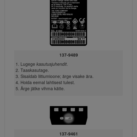
137-9489
Lugege
kasutusjuhendit
.
Taaskasutage.
Sisaldab liitiumioone; ärge visake ära.
Hoida eemal lahtisest tulest.
Ärge jätke vihma kätte.
137-9461