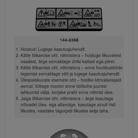
144-6368
Hoiatus! Lugege
kasutusjuhendit
.
Kätte lõikamise oht, niitmistera – hoiduge liikuvatest
osadest, ärge eemaldage ühtki kaitset ega piiret.
Kätte lõikamise oht, niitmistera – enne hooldustööde
tegemist eemaldage võti ja lugege
kasutusjuhendit
.
Ülespaiskuvate esemete oht – hoidke kõrvalseisjaid
eemal, lülitage mootor enne töökoha juurest
lahkumist välja, korjake praht enne niitmist üles.
Jalga lõikamise oht, niitmistera – ärge kasutage
nõlvadel üles- ega allamäge, kasutage ainult risti
liikudes, vaadake tagurpidi liikudes selja taha.