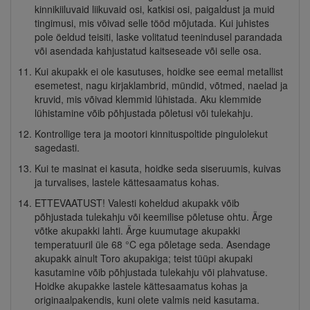
kinnikiiluvaid liikuvaid osi, katkisi osi, paigaldust ja muid
tingimusi, mis võivad selle tööd mõjutada. Kui juhistes
pole öeldud teisiti, laske volitatud teenindusel parandada
või asendada kahjustatud kaitseseade või selle osa.
Kui akupakk ei ole kasutuses, hoidke see eemal metallist
esemetest, nagu kirjaklambrid, mündid, võtmed, naelad ja
kruvid, mis võivad klemmid lühistada. Aku klemmide
lühistamine võib põhjustada põletusi või tulekahju.
Kontrollige tera ja mootori kinnituspoltide pingulolekut
sagedasti.
Kui te masinat ei kasuta, hoidke seda siseruumis, kuivas
ja turvalises, lastele kättesaamatus kohas.
ETTEVAATUST! Valesti koheldud akupakk võib
põhjustada tulekahju või keemilise põletuse ohtu. Ärge
võtke akupakki lahti. Ärge kuumutage akupakki
temperatuuril üle 68 °C ega põletage seda. Asendage
akupakk ainult Toro akupakiga; teist tüüpi akupaki
kasutamine võib põhjustada tulekahju või plahvatuse.
Hoidke akupakke lastele kättesaamatus kohas ja
originaalpakendis, kuni olete valmis neid kasutama.