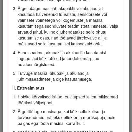
kõrvalseisjatele.
Ärge lubage masinat, akupakki või akulaadijat
Mudel 21848T ei sisalda akut ega akulaadijat.
kasutada halvenenud füüsiliste, sensoorsete või
Toote õigeks kasutamiseks ja hooldamiseks ning vigastuste
vaimsete võimetega või kogemuste ja masina
ja toote kahjustamise vältimiseks lugege seda teavet
kasutamisega seonduvate teadmisteta inimestel, välja
tähelepanelikult. Teie vastutate toote nõuetekohase ja ohutu
arvatud juhul, kui neid juhendatakse selle ohutu
kasutamise eest.
kasutamise osas, nad töötavad järelevalve all ja
mõistavad selle kasutamisel kaasnevaid ohte.
Lisainformatsiooni, sealhulgas ohutusnõuannete,
koolitusmaterjalide, lisaseadmete, edasimüüja leidmise või
Enne seadme, akupaki ja akulaadija kasutamist
toote registreerimise kohta leiate veebisaidilt www.toro.com.
lugege läbi kõik juhised ja toodetel märgitud
hoiatusmärgistused.
Kui vajate hooldust, Toro originaalvaruosi või lisainfot, võtke
ühendust volitatud hooldusfirmaga või Toro
Tutvuge masina, akupaki ja akulaadija
klienditeenindusega ning vaadake valmis toote mudel ja
juhtimisseadmete ja õige kasutamisega.
seerianumber. Joonis
1
näitab tootel mudeli- ja seerianumbri
II. Ettevalmistus
asukohta. Kirjutage numbrid selleks ette nähtud tühjale alale.
Hoidke kõrvalised isikud, eriti lapsed ja lemmikloomad
Important: Garantiiteabele, varuosadele ja muule
tööalast väljaspool.
tooteteabele juurdepääsuks võite skannida
mobiilseadmega seerianumbri sildil oleva QR-koodi (kui
Ärge töötage masinaga, kui kõik selle kaitse- ja
olemas).
turvaseadmed, näiteks deflektor ja murukoguja, pole
paigas ega tööta masinal korralikult.
Vaadake üle ala, kus hakkate masinat kasutama, ja