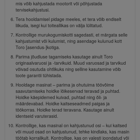
mis võib kahjustada mootorit või põhjustada
tervisekahjustusi.
Tera hooldamisel pidage meeles, et tera võib endiselt
liikuda, isegi kui toiteallikas on välja lülitatud.
Kontrollige murukogumiskotti sagedasti, et märgata selle
kahjustumist või kulumist, ning asendage kulunud kott
Toro [asendus-]kotiga.
Parima jõudluse tagamiseks kasutage ainult Toro
originaalvaruosi ja -tarvikuid. Muud varuosad ja tarvikud
võivad osutuda ohtlikuks ning selline kasutamine võib
toote garantii tühistada.
Hooldage masinat – parima ja ohutuima töövõime
saavutamiseks hoidke lõikeservad teravad ja puhtad.
Hoidke käepidemed kuivad, puhtad ning õli- ja
määrdevabad. Hoidke kaitseseadmed paigas ja
töökorras. Hoidke terad teravana. Kasutage ainult
identseid varuterasid.
Kontrollige, kas masinal on kahjustunud osi – kui kaitsed
või muud osad on kahjustunud, tehke kindlaks, kas masin
töötab korralikult. Kontrollige, kas on valesti joondatud või