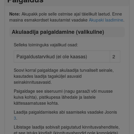
Note:
Akupakk pole selle ostmise ajal täielikult laetud. Enne
masina esmakordset kasutamist vaadake
Akupaki laadimine
.
Akulaadija paigaldamine (valikuline)
Selleks toiminguks vajalikud osad:
Paigaldustarvikud (ei ole kaasas)
2
Soovi korral paigaldage akulaadija turvaliselt seinale,
kasutades laadija tagaküljel asuvaid
seinakinnitusavasid.
Paigaldage see siseruumi (nagu garaaži või muusse
kuiva kohta), pistikupesa lähedale ja lastele
kättesaamatusse kohta.
Laadija paigaldamiseks abi saamiseks vaadake Joonis
3
.
Libistage laadija sobivalt paigutatud kinnitusvahenditele,
et see istuks kindlalt (kinnitusvahendid pole komplektis).