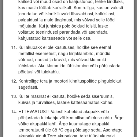
kaitsed või muud osad on kahjustunud, tehke kindlaks,
allamäge. Olge äärmiselt tähelepanelik, muutes nõlvadel
kas masin töötab korralikult. Kontrollige, kas on valesti
suunda. Ärge niitke liiga järsku nõlvu. Kõndige, ärge
joondatud või kinnikiiluvaid liikuvaid osi, katkisi osi,
kunagi jookske masinaga.
paigaldust ja muid tingimusi, mis võivad selle tööd
Ärge suunake väljapaisatavat materjali kellegi poole.
mõjutada. Kui juhistes pole öeldud teisiti, laske
Vältige materjali väljalaskmist seina või takistuste vastu;
volitatud teenindusel parandada või asendada
materjal võib teie vastu tagasi põrgata. Peatage tera(d)
kahjustatud kaitseseade või selle osa.
kruusapindade ületamisel.
Kui akupakk ei ole kasutuses, hoidke see eemal
Olge ettevaatlik aukude, vagude, küngaste, kivide ja
metallist esemetest, nagu kirjaklambrid, mündid,
muude peidetud objektide suhtes. Ebatasane pinnas võib
võtmed, naelad ja kruvid, mis võivad klemmid
põhjustada teie tasakaalu või kindla jalgealuse kaotust.
lühistada. Aku klemmide lühistamine võib põhjustada
põletusi või tulekahju.
Märg muru ja märjad lehed võivad põhjustada tõsiseid
vigastusi, kui libastute ja tera vastu puutute. Vältige
Kontrollige tera ja mootori kinnituspoltide pingulolekut
märgades tingimustes või vihma ajal niitmist.
sagedasti.
Kui masin tabab mõnda eset või hakkab vibreerima,
Kui te masinat ei kasuta, hoidke seda siseruumis,
lülitage see viivitamatult välja, eemaldage elektriline
kuivas ja turvalises, lastele kättesaamatus kohas.
käivituslüliti, eemaldage akupakk ja oodake, kuni kogu
ETTEVAATUST! Valesti koheldud akupakk võib
liikumine lõpeb, enne kui hakkate uurima masinat
põhjustada tulekahju või keemilise põletuse ohtu. Ärge
kahjustuste suhtes. Enne tööde jätkamist tehke kõik
võtke akupakki lahti. Ärge kuumutage akupakki
vajalikud parandustööd.
temperatuuril üle 68 °C ega põletage seda. Asendage
Enne masina laadimist transportimiseks peatage masin ja
akupakk ainult Toro akupakiga; teist tüüpi akupaki