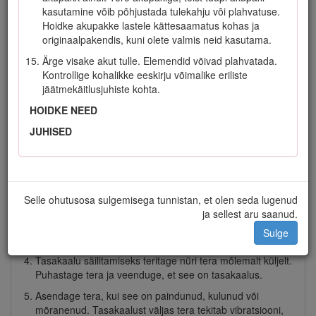
eemaldage elektriline käivituslüliti.
kasutamine võib põhjustada tulekahju või plahvatuse.
Hoidke akupakke lastele kättesaamatus kohas ja
Ebasoodsates tingimustes võib akupakist lekkida
originaalpakendis, kuni olete valmis neid kasutama.
vedelikke; vältige kontakti. Vedelikuga kokkupuutumisel
loputage veega. Vedeliku sattumisel silma pöörduge arsti
Ärge visake akut tulle. Elemendid võivad plahvatada.
poole. Akupakist lekkinud vedelik võib põhjustada ärritust
Kontrollige kohalikke eeskirju võimalike eriliste
või põletust.
jäätmekäitlusjuhiste kohta.
IV. Hooldus ja hoiustamine
HOIDKE NEED
Enne masina seadistamist, hooldamist, puhastamist või
JUHISED
hoiustamist peatage masin, eemaldage elektriline
käivituslüliti, eemaldage akupakk masinast ja oodake
kogu liikumise lõppemist.
Ärge proovige masinat ise remontida, välja arvatud
Selle ohutusosa sulgemisega tunnistan, et olen seda lugenud
juhistes näidatud viisil. Masina hooldust laske teostada
ja sellest aru saanud.
volitatud teenindusel, kasutades identseid varuosi.
Sulge
Masina hooldamisel kandke kindaid ja kaitseprille.
Tasakaalu säilitamiseks teritage nüri tera mõlemalt küljelt.
Puhastage tera ja veenduge, et see on tasakaalus.
Asendage tera, kui see on paindunud, kulunud või
mõranenud. Tasakaalust väljas tera tekitab vibratsiooni,