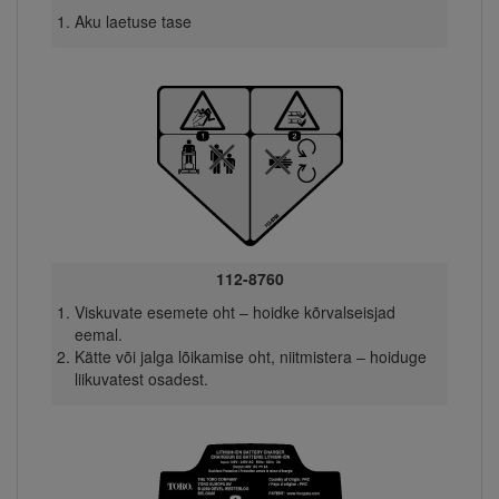
Aku laetuse tase
112-8760
Viskuvate esemete oht – hoidke kõrvalseisjad
eemal.
Kätte või jalga lõikamise oht, niitmistera – hoiduge
liikuvatest osadest.