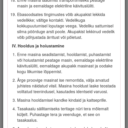
jääda. Tolmustes tingimustes töötades kandke
masin ja eemaldage elektriline käivituslüliti.
tolmumaski. Kummikinnaste kandmine on soovitatav.
Ebasoodsates tingimustes võib akupakist lekkida
III. Kasutamine
vedelikke; vältige kontakti. Vedelikuga
Kokkupuude liikuva teraga põhjustab tõsiseid vigastusi.
kokkupuutumisel loputage veega. Vedeliku sattumisel
Hoidke oma käed või jalad niidupiirkonnast ja kõigist
silma pöörduge arsti poole. Akupakist lekkinud vedelik
masina liikuvatest osadest eemal. Hoidke tühjendusavad
võib põhjustada ärritust või põletust.
puhtana.
IV. Hooldus ja hoiustamine
Selle masina kasutamine muudel kui ettenähtud
Enne masina seadistamist, hooldamist, puhastamist
otstarvetel võib osutuda ohtlikuks teile ja kõrvalseisjatele.
või hoiustamist peatage masin, eemaldage elektriline
Lahutage edasivedamise ajam (kui paigaldatud) enne
käivituslüliti, eemaldage akupakk masinast ja oodake
masina käivitamist.
kogu liikumise lõppemist.
Ärge kallutage seadet mootori käivitamisel.
Ärge proovige masinat ise remontida, välja arvatud
juhistes näidatud viisil. Masina hooldust laske teostada
Vältige tahtmatut käivitamist: veenduge, et enne akupaki
volitatud teenindusel, kasutades identseid varuosi.
ühendamist ja masina käsitlemist oleks elektriline
käivituslüliti süütest eemaldatud.
Masina hooldamisel kandke kindaid ja kaitseprille.
Olge võimalikult tähelepanelik masina töötamise ajal.
Tasakaalu säilitamiseks teritage nüri tera mõlemalt
Ärge tegelege tegevustega, mis juhivad tähelepanu
küljelt. Puhastage tera ja veenduge, et see on
kõrvale; vastasel korral võivad tekkida vigastused või
tasakaalus.
varaline kahju.