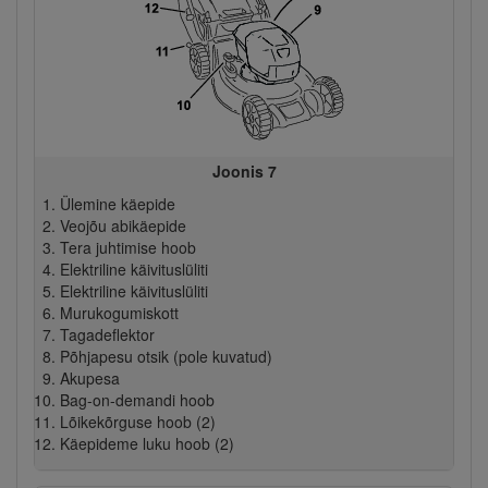
Joonis 7
Ülemine käepide
Veojõu abikäepide
Tera juhtimise hoob
Elektriline käivituslüliti
Elektriline käivituslüliti
Murukogumiskott
Tagadeflektor
Põhjapesu otsik (pole kuvatud)
Akupesa
Bag-on-demandi hoob
Lõikekõrguse hoob (2)
Käepideme luku hoob (2)