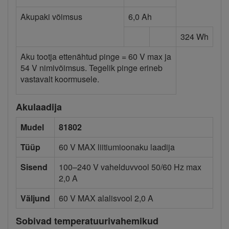
Akupaki võimsus
6,0 Ah
324 Wh
Aku tootja ettenähtud pinge = 60 V max ja
54 V nimivõimsus. Tegelik pinge erineb
vastavalt koormusele.
Akulaadija
Mudel
81802
Tüüp
60 V MAX liitiumioonaku laadija
Sisend
100–240 V vahelduvvool 50/60 Hz max
2,0 A
Väljund
60 V MAX alalisvool 2,0 A
Sobivad temperatuurivahemikud