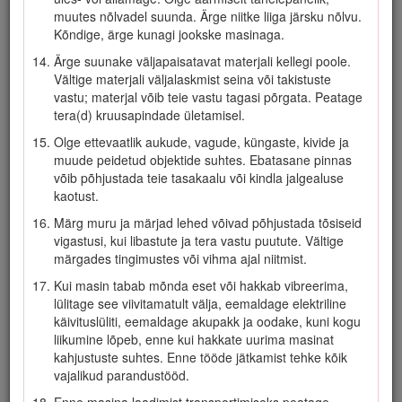
tulekahju, plahvatuse või vigastuse ohtu.
muutes nõlvadel suunda. Ärge niitke liiga järsku nõlvu.
Kui akulaadija toitejuhe on kahjustatud, pöörduge selle
Kõndige, ärge kunagi jookske masinaga.
vahetamiseks volitatud teenindusse.
Ärge suunake väljapaisatavat materjali kellegi poole.
Ärge kasutage mittelaetavaid patareisid.
Vältige materjali väljalaskmist seina või takistuste
vastu; materjal võib teie vastu tagasi põrgata. Peatage
Laadige akupakki ainult Toro määratud akulaadijaga.
tera(d) kruusapindade ületamisel.
Ühele tüübile akupakile sobiv laadija võib teise akupakiga
kasutamisel tekitada tuleohtu.
Olge ettevaatlik aukude, vagude, küngaste, kivide ja
muude peidetud objektide suhtes. Ebatasane pinnas
Laadige akupakki ainult hästi ventileeritavas kohas.
võib põhjustada teie tasakaalu või kindla jalgealuse
Hoidke akupakki kaitstult tule ja kõrgema kui 68 °C
kaotust.
temperatuuri eest.
Märg muru ja märjad lehed võivad põhjustada tõsiseid
Järgige kõiki laadimisjuhiseid ja ärge laadige akupakki
vigastusi, kui libastute ja tera vastu puutute. Vältige
väljaspool juhendis määratletud temperatuurivahemikku.
märgades tingimustes või vihma ajal niitmist.
Vastasel juhul võite akupakki kahjustada ja suurendada
Kui masin tabab mõnda eset või hakkab vibreerima,
tuleohtu.
lülitage see viivitamatult välja, eemaldage elektriline
Riietuge korrektselt – kandke sobivat riietust, sh
käivituslüliti, eemaldage akupakk ja oodake, kuni kogu
kaitseprille, pikki pükse, hea libisemiskindlusega jalatseid
liikumine lõpeb, enne kui hakkate uurima masinat
(ärge olge paljajalu ega kandke sandaale) ja
kahjustuste suhtes. Enne tööde jätkamist tehke kõik
kuulmiskaitset. Siduge pikad juuksed ja ärge kandke
vajalikud parandustööd.
lahtisi ehteid, mis võivad liikuvate osade vahele kinni
Enne masina laadimist transportimiseks peatage