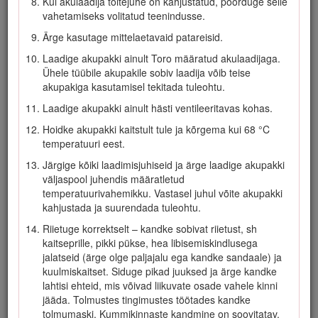
Kui akulaadija toitejuhe on kahjustatud, pöörduge selle
mehaanikateabele ja
Märkus
” rõhutab üldist teavet, millele
vahetamiseks volitatud teenindusse.
tuleks erilist tähelepanu pöörata.
Ärge kasutage mittelaetavaid patareisid.
See toode on kooskõlas kõigi asjakohaste Euroopa
Laadige akupakki ainult Toro määratud akulaadijaga.
direktiividega: lisateavet vaadake eraldi tootepõhiselt
Ühele tüübile akupakile sobiv laadija võib teise
vastavusdeklaratsiooni lehelt (DOC).
akupakiga kasutamisel tekitada tuleohtu.
Laadige akupakki ainult hästi ventileeritavas kohas.
Ohutus
Hoidke akupakki kaitstult tule ja kõrgema kui 68 °C
temperatuuri eest.
OLULISED OHUTUS
Järgige kõiki laadimisjuhiseid ja ärge laadige akupakki
väljaspool juhendis määratletud
JUHISED
temperatuurivahemikku. Vastasel juhul võite akupakki
HOIATUS! Elektrilise masina kasutamisel tuleb tulekahju,
kahjustada ja suurendada tuleohtu.
elektrilöögi või vigastuste ohu vähendamiseks alati lugeda
Riietuge korrektselt – kandke sobivat riietust, sh
ning järgida peamisi ohutust puudutavaid hoiatusi ja juhiseid,
kaitseprille, pikki pükse, hea libisemiskindlusega
sealhulgas järgmisi.
jalatseid (ärge olge paljajalu ega kandke sandaale) ja
I. Väljaõpe
kuulmiskaitset. Siduge pikad juuksed ja ärge kandke
lahtisi ehteid, mis võivad liikuvate osade vahele kinni
Masina kasutaja vastutab igasuguste õnnetuste või
jääda. Tolmustes tingimustes töötades kandke
ohtude eest, mis juhtuvad teistega või ohustavad nende
tolmumaski. Kummikinnaste kandmine on soovitatav.
vara.