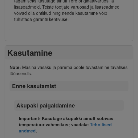
tagamiseks kasutage ainult Toro originaalvaruosi ja
lisaseadmeid. Teiste tootjate varuosad ja lisaseadmed
võivad olla ohtlikud ning nende kasutamine võib
tühistada garantii kehtivuse.
Kasutamine
Note:
Masina vasaku ja parema poole tuvastamine tavalises
tööasendis.
Enne kasutamist
Akupaki paigaldamine
Important: Kasutage akupakki ainult sobivas
temperatuurivahemikus; vaadake
Tehnilised
andmed
.