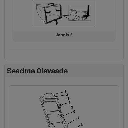
Joonis 6
Seadme ülevaade