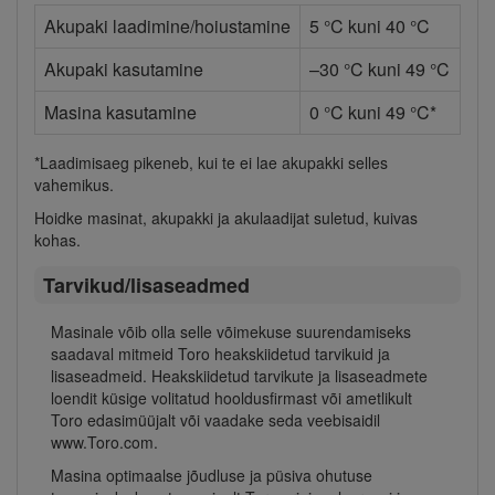
Akupaki laadimine/hoiustamine
5 °C kuni 40 °C
Akupaki kasutamine
–30 °C kuni 49 °C
Masina kasutamine
0 °C kuni 49 °C*
*Laadimisaeg pikeneb, kui te ei lae akupakki selles
vahemikus.
Hoidke masinat, akupakki ja akulaadijat suletud, kuivas
kohas.
Tarvikud/lisaseadmed
Masinale võib olla selle võimekuse suurendamiseks
saadaval mitmeid Toro heakskiidetud tarvikuid ja
lisaseadmeid. Heakskiidetud tarvikute ja lisaseadmete
loendit küsige volitatud hooldusfirmast või ametlikult
Toro edasimüüjalt või vaadake seda veebisaidil
www.Toro.com.
Masina optimaalse jõudluse ja püsiva ohutuse