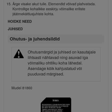
Ärge visake akut tulle. Elemendid võivad plahvatada.
Kontrollige kohalikke eeskirju võimalike eriliste
jäätmekäitlusjuhiste kohta.
HOIDKE NEED
JUHISED
Ohutus- ja juhendsildid
Ohutusmärgid ja juhised on kasutajale
lihtsasti nähtavad ning asuvad iga
võimaliku ohtliku koha lähedal.
Asendage kõik kahjustatud või
puuduvad märgised.
Mudel 81860