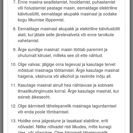
Enne masina seadistamist, hooldamist, puhastamist
paigas ega tööta masinal korralikult.
või hoiustamist peatage masin, eemaldage elektriline
käivituslüliti, eemaldage akupakk masinast ja oodake
Vaadake üle ala, kus hakkate masinat kasutama, ja
kogu liikumise lõppemist.
eemaldage kõik esemed, mis võivad masina tööd segada
või masinalt viskuda.
Eemaldage masinast akupakk ja elektriline käivituslüliti
alati, kui jätate selle järelevalveta või enne tarvikute
Enne masina kasutamist veenduge, et tera, tera
vahetamist.
kinnituspolt ega terakoost poleks kulunud ega
kahjustunud. Asendage kõik kahjustunud või loetamatud
Ärge sundige masinat: masin töötab paremini ja
sildid.
ohutumalt kiirusel, milleks see oli ette nähtud.
Kasutage ainult Toro määratud akupakki. Teiste tarvikute
Olge valvas: jälgige oma tegevusi ja kasutage tervet
ja lisaseadmete kasutamine võib suurendada vigastuste
mõistust masinaga töötamisel. Ärge kasutage masinat
ja süttimise ohtu.
haigena, väsinuna või alkoholi ja ravimite mõju all.
Akulaadija ühendamine pistikupesaga, mille
Kasutage masinat ainult hea nähtavuse ja sobivate
pingevahemik pole 100 kuni 240 V, võib põhjustada
ilmastikutingimuste korral. Ärge kasutage masinat, kui
tulekahju või elektrilöögi. Ärge ühendage akulaadurit muu
esineb äikeseoht.
kui 100 kuni 240 V pistikupesaga. Teist laadi ühenduse
Olge äärmiselt tähelepanelik masinaga tagurdamisel
puhul kasutage vajaduse korral seinakontakti jaoks õige
või enda poole tõmbamisel.
konfiguratsiooni pistikuadapterit.
Hoidke oma jalgealune ja tasakaal stabiilne, eriti
Ärge kasutage kahjustatud või muudetud akupakki või
nõlvadel. Niitke nõlvadel risti liikudes, mitte kunagi
akulaadijat, mis võib käituda ettearvamatult, põhjustades
üles- või allamäge. Olge äärmiselt tähelepanelik,