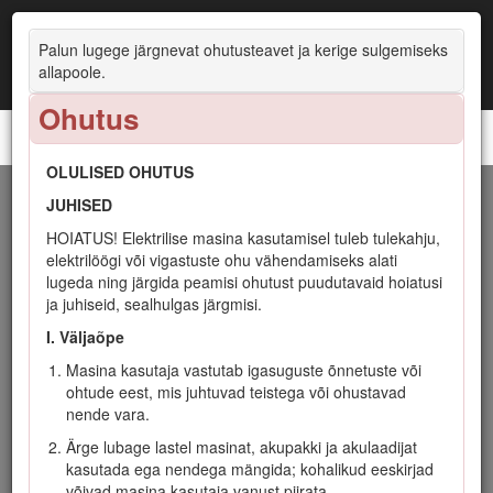
Palun lugege järgnevat ohutusteavet ja kerige sulgemiseks
allapoole.
Ohutus
48 cm 60 V Super Recycler®
OLULISED OHUTUS
Sissejuhatus
JUHISED
HOIATUS! Elektrilise masina kasutamisel tuleb tulekahju,
See pöörleva teraga järelkõnnitav niiduk on mõeldud
elektrilöögi või vigastuste ohu vähendamiseks alati
koduomanikele. See on loodud peamiselt hästi hooldatud
lugeda ning järgida peamisi ohutust puudutavaid hoiatusi
elamukinnistute muruplatsidel muru niitmiseks. See ei ole
ja juhiseid, sealhulgas järgmisi.
mõeldud võsa lõikamiseks ega põllumajanduslikuks
I. Väljaõpe
otstarbeks. Masinas kasutatakse Toro Flex-Force liitiumioon-
akupakki mudel 81860 (mis on kaasas mudeliga 21848),
Masina kasutaja vastutab igasuguste õnnetuste või
81850 või 81875, kasutada saab ka akupakki mudel 81825.
ohtude eest, mis juhtuvad teistega või ohustavad
Neid akupakke võib laadida ainult akulaaduri mudelitega
nende vara.
81802 (mis on kaasas mudeliga 21848) või 81805. Nende
Ärge lubage lastel masinat, akupakki ja akulaadijat
toodete kasutamine muudel kui ettenähtud
kasutada ega nendega mängida; kohalikud eeskirjad
kasutusotstarvetel võib osutuda ohtlikuks teile ja
võivad masina kasutaja vanust piirata.