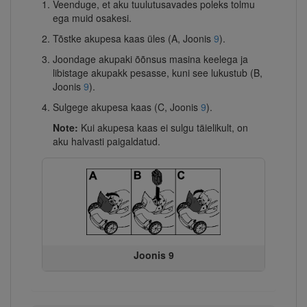
Veenduge, et aku tuulutusavades poleks tolmu
ega muid osakesi.
Tõstke akupesa kaas üles (A, Joonis
9
).
Joondage akupaki õõnsus masina keelega ja
libistage akupakk pesasse, kuni see lukustub (B,
Joonis
9
).
Sulgege akupesa kaas (C, Joonis
9
).
Note:
Kui akupesa kaas ei sulgu täielikult, on
aku halvasti paigaldatud.
Joonis 9