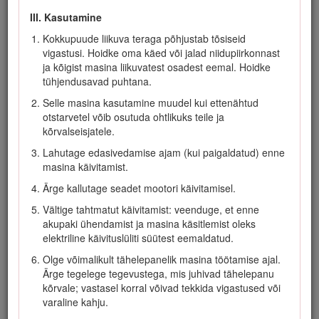
III. Kasutamine
Ärge lubage lastel masinat, akupakki ja akulaadijat
kasutada ega nendega mängida; kohalikud eeskirjad
Kokkupuude liikuva teraga põhjustab tõsiseid
võivad masina kasutaja vanust piirata.
vigastusi. Hoidke oma käed või jalad niidupiirkonnast
ja kõigist masina liikuvatest osadest eemal. Hoidke
Ärge lubage masinat, akupakki või akulaadijat kasutada
tühjendusavad puhtana.
halvenenud füüsiliste, sensoorsete või vaimsete
võimetega või kogemuste ja masina kasutamisega
Selle masina kasutamine muudel kui ettenähtud
seonduvate teadmisteta inimestel, välja arvatud juhul, kui
otstarvetel võib osutuda ohtlikuks teile ja
neid juhendatakse selle ohutu kasutamise osas, nad
kõrvalseisjatele.
töötavad järelevalve all ja mõistavad selle kasutamisel
Lahutage edasivedamise ajam (kui paigaldatud) enne
kaasnevaid ohte.
masina käivitamist.
Enne seadme, akupaki ja akulaadija kasutamist lugege
Ärge kallutage seadet mootori käivitamisel.
läbi kõik juhised ja toodetel märgitud hoiatusmärgistused.
Vältige tahtmatut käivitamist: veenduge, et enne
Tutvuge masina, akupaki ja akulaadija juhtimisseadmete
akupaki ühendamist ja masina käsitlemist oleks
ja õige kasutamisega.
elektriline käivituslüliti süütest eemaldatud.
II. Ettevalmistus
Olge võimalikult tähelepanelik masina töötamise ajal.
Hoidke kõrvalised isikud, eriti lapsed ja lemmikloomad
Ärge tegelege tegevustega, mis juhivad tähelepanu
tööalast väljaspool.
kõrvale; vastasel korral võivad tekkida vigastused või
varaline kahju.
Ärge töötage masinaga, kui kõik selle kaitse- ja
turvaseadmed, näiteks deflektor ja murukoguja, pole