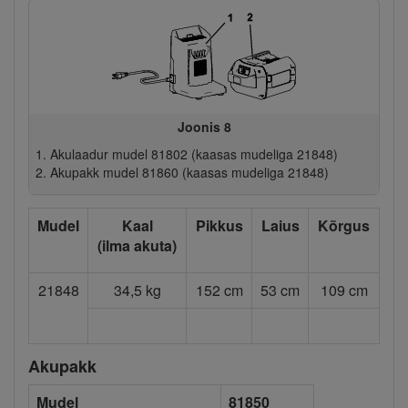
Joonis 8
Akulaadur mudel 81802 (kaasas mudeliga 21848)
Akupakk mudel 81860 (kaasas mudeliga 21848)
Mudel
Kaal
Pikkus
Laius
Kõrgus
(ilma akuta)
21848
34,5 kg
152 cm
53 cm
109 cm
Akupakk
Mudel
81850