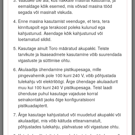
eemaldage kõik esemed, mis võivad masina tööd
segada või masinalt viskuda.
Enne masina kasutamist veenduge, et tera, tera
Joonis 1
kinnituspolt ega terakoost poleks kulunud ega
kahjustunud. Asendage kõik kahjustunud või
Mudeli- ja seerianumbri asukoht
loetamatud sildid.
Selles juhendis on esitatud potentsiaalsed ohud ja
Kasutage ainult Toro määratud akupakki. Teiste
hoiatussümboliga (Joonis
2
) tähistatud ohutusteated, mis
tarvikute ja lisaseadmete kasutamine võib suurendada
juhivad tähelepanu ohule, mis võib soovitatud
vigastuste ja süttimise ohtu.
ettevaatusabinõude eiramisel tekitada raskeid või eluohtlikke
Akulaadija ühendamine pistikupesaga, mille
vigastusi.
pingevahemik pole 100 kuni 240 V, võib põhjustada
tulekahju või elektrilöögi. Ärge ühendage akulaadurit
muu kui 100 kuni 240 V pistikupesaga. Teist laadi
ühenduse puhul kasutage vajaduse korral
seinakontakti jaoks õige konfiguratsiooni
Joonis 2
pistikuadapterit.
Hoiatussümbolid
Ärge kasutage kahjustatud või muudetud akupakki või
akulaadijat, mis võib käituda ettearvamatult,
põhjustades tulekahju, plahvatuse või vigastuse ohtu.
Selles juhendis kasutatakse kahte sõna teabe
esiletõstmiseks.
Oluline
” juhib tähelepanu erilisele