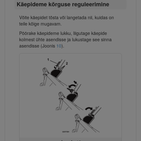
Käepideme kõrguse reguleerimine
Võite käepidet tõsta või langetada nii, kuidas on
teile kõige mugavam.
Pöörake käepideme lukku, liigutage käepide
kolmest ühte asendisse ja lukustage see sinna
asendisse (Joonis
10
).