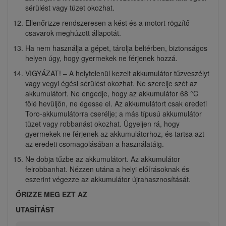
sérülést vagy tüzet okozhat.
Ellenőrizze rendszeresen a kést és a motort rögzítő
csavarok meghúzott állapotát.
Ha nem használja a gépet, tárolja beltérben, biztonságos
helyen úgy, hogy gyermekek ne férjenek hozzá.
VIGYÁZAT! – A helytelenül kezelt akkumulátor tűzveszélyt
vagy vegyi égési sérülést okozhat. Ne szerelje szét az
akkumulátort. Ne engedje, hogy az akkumulátor 68 °C
fölé hevüljön, ne égesse el. Az akkumulátort csak eredeti
Toro-akkumulátorra cserélje; a más típusú akkumulátor
tüzet vagy robbanást okozhat. Ügyeljen rá, hogy
gyermekek ne férjenek az akkumulátorhoz, és tartsa azt
az eredeti csomagolásában a használatáig.
Ne dobja tűzbe az akkumulátort. Az akkumulátor
felrobbanhat. Nézzen utána a helyi előírásoknak és
eszerint végezze az akkumulátor újrahasznosítását.
ŐRIZZE MEG EZT AZ
UTASÍTÁST