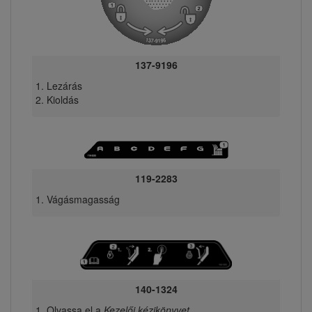
137-9196
Lezárás
Kioldás
119-2283
Vágásmagasság
140-1324
Olvassa el a
Kezelői kézikönyvet
.