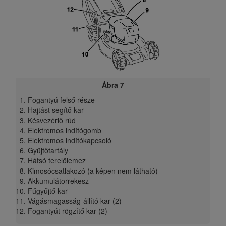
Ábra 7
Fogantyú felső része
Hajtást segítő kar
Késvezérlő rúd
Elektromos indítógomb
Elektromos indítókapcsoló
Gyűjtőtartály
Hátsó terelőlemez
Kimosócsatlakozó (a képen nem látható)
Akkumulátorrekesz
Fűgyűjtő kar
Vágásmagasság-állító kar (2)
Fogantyút rögzítő kar (2)