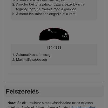
A motor beindításához húzza a vezérlőkart a
fogantyúhoz, és nyomja meg a gombot.
A motor leállításához engedje el a kart.
134-4691
Automatikus sebesség
Maximális sebesség
Felszerelés
Note:
Az akkumulátor a megvásárlásakor nincs teljesen
feltöltve. A gép első használata előtt lásd:
Az akkumulátor