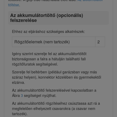
töltése
.
Az akkumulátortöltő (opcionális)
felszerelése
Ehhez az eljáráshoz szükséges alkatrészek:
Rögzítőelemek (nem tartozék)
2
Igény szerint szerelje fel az akkumulátortöltőt
biztonságosan a falra a hátulján található fali
rögzítőfuratok segítségével.
Szerelje fel beltérben (például garázsban vagy más
száraz helyen), konnektor közelében és gyermekektől
elzárva.
Az akkumulátortöltő felszerelésével kapcsolatban a
Ábra
3
segítséget nyújthat.
Az akkumulátortöltő rögzítéséhez csúsztassa azt rá a
megfelelően elhelyezett csavarokra (a csavar nem
tartozék).