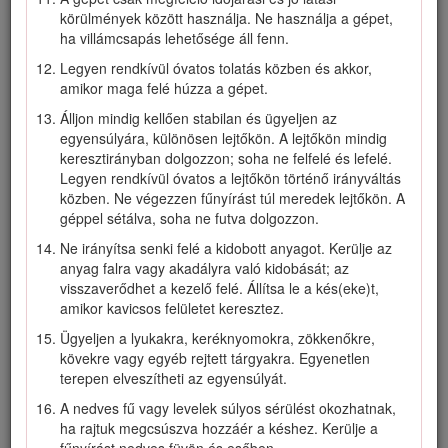
Ne használjon sérült vagy módosított akkumulátort vagy
körülmények között használja. Ne használja a gépet,
akkumulátortöltőt, mert az váratlan módon tüzet,
ha villámcsapás lehetősége áll fenn.
robbanást vagy személyi sérülést okozhat.
Legyen rendkívül óvatos tolatás közben és akkor,
Ha az akkumulátortöltő tápkábele megsérült, cseréltesse
amikor maga felé húzza a gépet.
ki hivatalos márkakereskedővel.
Álljon mindig kellően stabilan és ügyeljen az
Ne használjon elemeket, mert azok nem tölthetők.
egyensúlyára, különösen lejtőkön. A lejtőkön mindig
Az akkumulátort csak a Toro által jóváhagyott
keresztirányban dolgozzon; soha ne felfelé és lefelé.
akkumulátortöltővel töltse. Egy adott típusú akkumulátor
Legyen rendkívül óvatos a lejtőkön történő irányváltás
töltésére való töltő más típusú akkumulátorral használva
közben. Ne végezzen fűnyírást túl meredek lejtőkön. A
tűzveszélyt okozhat.
géppel sétálva, soha ne futva dolgozzon.
Az akkumulátor töltését csak jól szellőző helyen végezze.
Ne irányítsa senki felé a kidobott anyagot. Kerülje az
anyag falra vagy akadályra való kidobását; az
Ne tegye ki az akkumulátort vagy az akkumulátortöltőt
visszaverődhet a kezelő felé. Állítsa le a kés(eke)t,
tűznek vagy 68 °C-nál magasabb hőmérsékletnek.
amikor kavicsos felületet keresztez.
Tartsa be a töltéssel kapcsolatos összes utasítást, és ne
Ügyeljen a lyukakra, keréknyomokra, zökkenőkre,
töltse az akkumulátort az utasításban megadott
kövekre vagy egyéb rejtett tárgyakra. Egyenetlen
hőmérséklet-tartományon kívül. Ellenkező esetben az
terepen elveszítheti az egyensúlyát.
akkumulátor károsodhat és megnövekedhet a tűzveszély.
A nedves fű vagy levelek súlyos sérülést okozhatnak,
Öltözzön megfelelően – viseljen megfelelő öltözéket,
ha rajtuk megcsúszva hozzáér a késhez. Kerülje a
beleértve a védőszemüveget, a hosszú szárú nadrágot, a
fűnyírást nedves füvön és esőben.