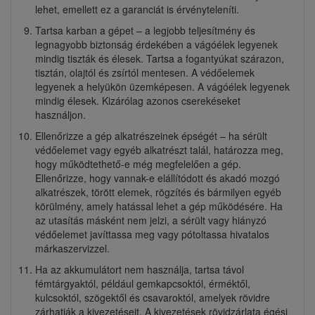
lehet, emellett ez a garanciát is érvényteleníti.
Tartsa karban a gépet – a legjobb teljesítmény és
legnagyobb biztonság érdekében a vágóélek legyenek
mindig tiszták és élesek. Tartsa a fogantyúkat szárazon,
tisztán, olajtól és zsírtól mentesen. A védőelemek
legyenek a helyükön üzemképesen. A vágóélek legyenek
mindig élesek. Kizárólag azonos cserekéseket
használjon.
Ellenőrizze a gép alkatrészeinek épségét – ha sérült
védőelemet vagy egyéb alkatrészt talál, határozza meg,
hogy működtethető-e még megfelelően a gép.
Ellenőrizze, hogy vannak-e elállítódott és akadó mozgó
alkatrészek, törött elemek, rögzítés és bármilyen egyéb
körülmény, amely hatással lehet a gép működésére. Ha
az utasítás másként nem jelzi, a sérült vagy hiányzó
védőelemet javíttassa meg vagy pótoltassa hivatalos
márkaszervizzel.
Ha az akkumulátort nem használja, tartsa távol
fémtárgyaktól, például gemkapcsoktól, érméktől,
kulcsoktól, szögektől és csavaroktól, amelyek rövidre
zárhatják a kivezetéseit. A kivezetések rövidzárlata égési