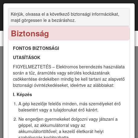
Kérjük, olvassa el a következő biztonsági információkat,
majd görgessen le a bezáráshoz.
Biztonság
48 cm-es, 60 V-os Super Recycler®
FONTOS BIZTONSÁGI
Bevezetés
UTASÍTÁSOK
FIGYELMEZTETÉS – Elektromos berendezés használata
Ez a forgókéses, tolókaros fűnyíró lakóingatlanok
során a tűz, áramütés vagy sérülés kockázatának
tulajdonosai számára készült. Elsősorban házikerti füves
csökkentése érdekében mindig be kell tartani az alapvető
területek jól karbantartott gyepén végzett fűnyírásra
biztonsági óvintézkedéseket, ideértve az alábbiakat:
tervezték. Nem alkalmas bozót nyírására vagy
I. Képzés
mezőgazdasági felhasználásra. A gép 81860 (a 21848 típus
tartozéka), 81850 vagy 81875 típusú Toro Flex-Force
A gép kezelője felelős minden, más személyeket érő
lítiumion-akkumulátorral; illetve 81825 típusú akkumulátorral
balesetért vagy a tulajdonukat érő kárért.
is működik. Ezeket az akkumulátorokat kizárólag a 81802 (a
Ne engedjen gyermekeket dolgozni vagy játszani a
21848 típus tartozéka) vagy a 81805 típusú
géppel, az akkumulátorral vagy az
akkumulátortöltővel szabad tölteni. A termékek nem
akkumulátortöltővel; a kezelő életkorát helyi
rendeltetésszerű használata veszélyezteti az Ön és a
szabályozás korlátozhatja.