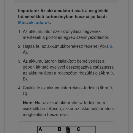
Important: Az akkumulátort csak a megfelelő
hőmérsékleti tartományban használja; lásd:
Műszaki adatok
.
Az akkumulátor szellőzőnyílásai legyenek
mentesek a portól és egyéb szennyeződéstől.
Hajtsa fel az akkumulátorrekesz-fedelet (Ábra
9
,
A).
Az akkumulátoron kialakított bemélyedést a
gépen látható nyelvvel összeigazítva csúsztassa
az akkumulátort a rekeszébe rögzülésig (Ábra
9
,
B).
Csukja le az akkumulátorrekesz-fedelet (Ábra
9
,
C).
Note:
Ha az akkumulátorrekesz fedele nem
csukódik be teljesen, akkor az akkumulátor nincs
megfelelően beszerelve.