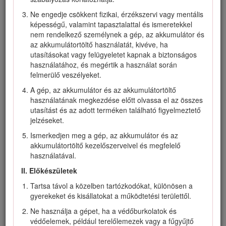
közelben állók biztonságát.
Ne engedje csökkent fizikai, érzékszervi vagy mentális
A 21848T típushoz nem tartozik akkumulátor vagy töltő.
képességű, valamint tapasztalattal és ismeretekkel
Gondosan olvassa el ezt a tájékoztatót, hogy a termék
nem rendelkező személynek a gép, az akkumulátor és
megfelelő üzemeltetését és karbantartását elsajátítva
az akkumulátortöltő használatát, kivéve, ha
elkerülje a sérüléseket, valamint a termék károsodását. Ön
utasításokat vagy felügyeletet kapnak a biztonságos
felelős a termék megfelelő és biztonságos üzemeltetéséért.
használatához, és megértik a használat során
felmerülő veszélyeket.
A www.Toro.com weboldalon további információk is
találhatók, például munkavédelmi tippek, oktatóanyagok,
A gép, az akkumulátor és az akkumulátortöltő
tartozékokról szóló információk, segítség márkakereskedés
használatának megkezdése előtt olvassa el az összes
kereséséhez, valamint termékregisztráció is végezhető itt.
utasítást és az adott terméken található figyelmeztető
jelzéseket.
Ha szervizre, eredeti Toro-alkatrészekre vagy további
információkra van szüksége, forduljon hivatalos
Ismerkedjen meg a gép, az akkumulátor és az
márkaszervizhez vagy a Toro ügyfélszolgálatához, és tartsa
akkumulátortöltő kezelőszerveivel és megfelelő
kéznél terméke típus- és sorozatszámát. A(z) Ábra
1
jelzi a
használatával.
típus- és sorozatszám helyét a terméken. Írja a számokat a
II. Előkészületek
megfelelő helyre.
Tartsa távol a közelben tartózkodókat, különösen a
Important: Mobileszköze segítségével a sorozatszámot
gyerekeket és kisállatokat a működtetési területtől.
tartalmazó címkén található QR-kódot (ha van)
beolvasva elérheti a garanciális, az alkatrészekre
Ne használja a gépet, ha a védőburkolatok és
vonatkozó és más termékinformációkat..
védőelemek, például terelőlemezek vagy a fűgyűjtő