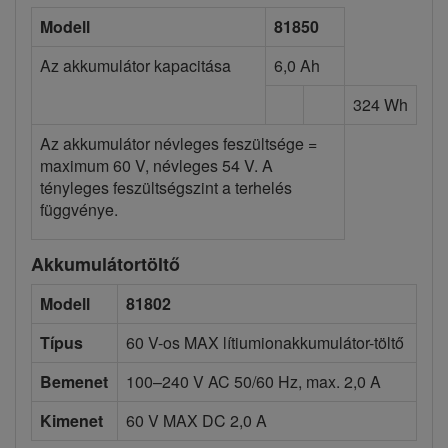
Modell
81850
Az akkumulátor kapacitása
6,0 Ah
324 Wh
Az akkumulátor névleges feszültsége =
maximum 60 V, névleges 54 V. A
tényleges feszültségszint a terhelés
függvénye.
Akkumulátortöltő
Modell
81802
Típus
60 V-os MAX lítiumionakkumulátor-töltő
Bemenet
100–240 V AC 50/60 Hz, max. 2,0 A
Kimenet
60 V MAX DC 2,0 A