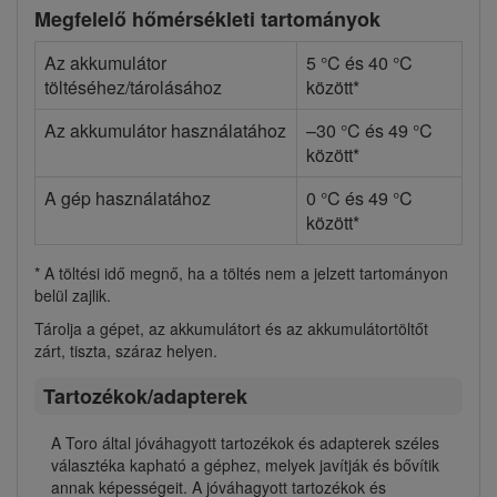
Megfelelő hőmérsékleti tartományok
Az akkumulátor
5 °C és 40 °C
töltéséhez/tárolásához
között*
Az akkumulátor használatához
–30 °C és 49 °C
között*
A gép használatához
0 °C és 49 °C
között*
* A töltési idő megnő, ha a töltés nem a jelzett tartományon
belül zajlik.
Tárolja a gépet, az akkumulátort és az akkumulátortöltőt
zárt, tiszta, száraz helyen.
Tartozékok/adapterek
A Toro által jóváhagyott tartozékok és adapterek széles
választéka kapható a géphez, melyek javítják és bővítik
annak képességeit. A jóváhagyott tartozékok és