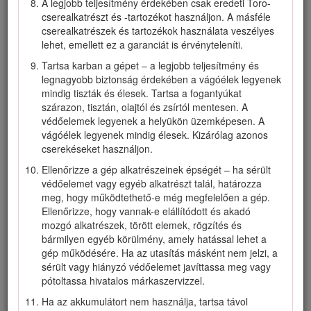
A legjobb teljesítmény érdekében csak eredeti Toro-
között használja. Ne használja a gépet, ha villámcsapás
cserealkatrészt és -tartozékot használjon. A másféle
lehetősége áll fenn.
cserealkatrészek és tartozékok használata veszélyes
Legyen rendkívül óvatos tolatás közben és akkor, amikor
lehet, emellett ez a garanciát is érvényteleníti.
maga felé húzza a gépet.
Tartsa karban a gépet – a legjobb teljesítmény és
Álljon mindig kellően stabilan és ügyeljen az
legnagyobb biztonság érdekében a vágóélek legyenek
egyensúlyára, különösen lejtőkön. A lejtőkön mindig
mindig tiszták és élesek. Tartsa a fogantyúkat
keresztirányban dolgozzon; soha ne felfelé és lefelé.
szárazon, tisztán, olajtól és zsírtól mentesen. A
Legyen rendkívül óvatos a lejtőkön történő irányváltás
védőelemek legyenek a helyükön üzemképesen. A
közben. Ne végezzen fűnyírást túl meredek lejtőkön. A
vágóélek legyenek mindig élesek. Kizárólag azonos
géppel sétálva, soha ne futva dolgozzon.
cserekéseket használjon.
Ne irányítsa senki felé a kidobott anyagot. Kerülje az
Ellenőrizze a gép alkatrészeinek épségét – ha sérült
anyag falra vagy akadályra való kidobását; az
védőelemet vagy egyéb alkatrészt talál, határozza
visszaverődhet a kezelő felé. Állítsa le a kés(eke)t, amikor
meg, hogy működtethető-e még megfelelően a gép.
kavicsos felületet keresztez.
Ellenőrizze, hogy vannak-e elállítódott és akadó
mozgó alkatrészek, törött elemek, rögzítés és
Ügyeljen a lyukakra, keréknyomokra, zökkenőkre,
bármilyen egyéb körülmény, amely hatással lehet a
kövekre vagy egyéb rejtett tárgyakra. Egyenetlen terepen
gép működésére. Ha az utasítás másként nem jelzi, a
elveszítheti az egyensúlyát.
sérült vagy hiányzó védőelemet javíttassa meg vagy
A nedves fű vagy levelek súlyos sérülést okozhatnak, ha
pótoltassa hivatalos márkaszervizzel.
rajtuk megcsúszva hozzáér a késhez. Kerülje a fűnyírást
Ha az akkumulátort nem használja, tartsa távol
nedves füvön és esőben.