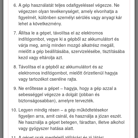
gyerekeket és kisállatokat a működtetési területtől.
A gép használatát teljes odafigyeléssel végezze. Ne
végezzen olyan tevékenységet, amely elvonhatja a
Ne használja a gépet, ha a védőburkolatok és
figyelmét, különben személyi sérülés vagy anyagi kár
védőelemek, például terelőlemezek vagy a fűgyűjtő
lehet a következmény.
nincsenek a helyükön és nem működnek megfelelően.
Állítsa le a gépet, távolítsa el az elektromos
Vizsgálja át a területet, ahol a gépet használni fogja, és
indítógombot, vegye ki a gépből az akkumulátort és
távolítson el onnan minden olyan tárgyat, amely
várja meg, amíg minden mozgó alkatrész megáll,
zavarhatja a munkát, vagy amelyet a gép kidobhat.
mielőtt a gép beállításába, szervizelésébe, tisztításába
Használat előtt ellenőrizze a gépet, hogy a kés, a
kezd vagy eltárolja azt.
késcsavar és a vágóegység nem kopott vagy sérült-e. A
Távolítsa el a gépből az akkumulátort és az
sérült vagy olvashatatlan címkéket cserélje le.
elektromos indítógombot, mielőtt őrizetlenül hagyja
Csak a Toro által jóváhagyott akkumulátort használjon.
vagy tartozékot cserélne rajta.
Más kiegészítők és tartozékok használata növelheti a
Ne erőltesse a gépet – hagyja, hogy a gép azzal a
baleset- és tűzveszélyt.
sebességgel végezze a dolgát (jobban és
Az akkumulátortöltő nem 100–240 V feszültségű
biztonságosabban), amelyre tervezték.
tápaljzatba csatlakoztatva tüzet vagy áramütést okozhat.
Legyen mindig résen – a gép működtetésekor
Ne csatlakoztassa az akkumulátortöltőt 100–240 V-tól
figyeljen arra, amit csinál, és használja a józan eszét.
eltérő feszültségű tápaljzatba. Nem összeillő csatlakozók
Ne használja a gépet betegen, fáradtan, illetve alkohol
esetén használjon a tápkimenet kialakításának megfelelő
vagy gyógyszer hatása alatt.
adaptert, ha szükséges.
A gépet csak megfelelő időjárási és jó látási