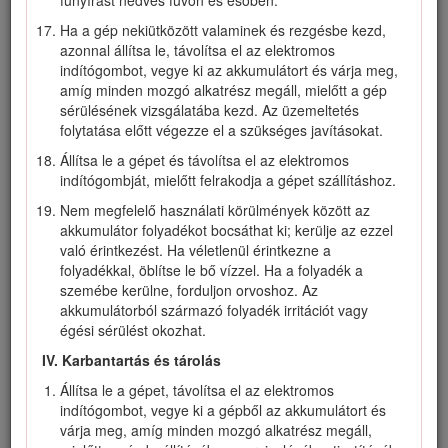
megfelelő, csúszásgátló lábbelit (ne legyen mezítláb vagy
szandálban), a kesztyűt és a hallásvédelmi eszközt is. Ha
Ha a gép nekiütközött valaminek és rezgésbe kezd,
hosszú a haja, hátul kösse össze, és kerülje a laza
azonnal állítsa le, távolítsa el az elektromos
ékszereket, mert ezek beakadhatnak a mozgó
indítógombot, vegye ki az akkumulátort és várja meg,
alkatrészekbe. Poros körülmények között viseljen
amíg minden mozgó alkatrész megáll, mielőtt a gép
porvédő maszkot. Javasolt a gumikesztyű használata.
sérülésének vizsgálatába kezd. Az üzemeltetés
folytatása előtt végezze el a szükséges javításokat.
III. Működtetés
Állítsa le a gépet és távolítsa el az elektromos
A mozgó kés érintése súlyos sérülést okozhat. Tartsa
indítógombját, mielőtt felrakodja a gépet szállításhoz.
távol kezét és lábát a vágóterülettől és gép összes mozgó
alkatrészétől. Maradjon távol a kidobónyílásoktól.
Nem megfelelő használati körülmények között az
akkumulátor folyadékot bocsáthat ki; kerülje az ezzel
A gép nem rendeltetésszerű használata veszélyezteti az
való érintkezést. Ha véletlenül érintkezne a
Ön és a közelben állók biztonságát.
folyadékkal, öblítse le bő vízzel. Ha a folyadék a
A gép indítása előtt kapcsolja ki az önjáró meghajtást (ha
szemébe kerülne, forduljon orvoshoz. Az
van).
akkumulátorból származó folyadék irritációt vagy
égési sérülést okozhat.
A motor elindításakor ne billentse meg a gépet.
IV. Karbantartás és tárolás
Előzze meg a véletlen beindítást – távolítsa el az
elektromos indítógombot a kapcsolóból, mielőtt
Állítsa le a gépet, távolítsa el az elektromos
csatlakoztatja az akkumulátort vagy valamilyen műveletet
indítógombot, vegye ki a gépből az akkumulátort és
végez a gépen.
várja meg, amíg minden mozgó alkatrész megáll,