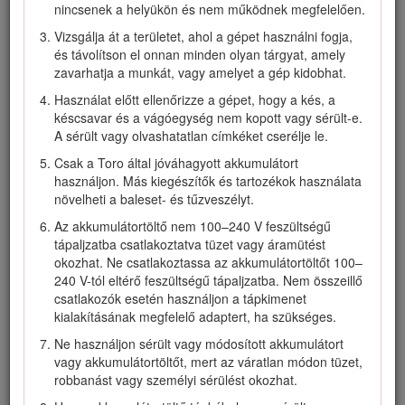
nincsenek a helyükön és nem működnek megfelelően.
Vizsgálja át a területet, ahol a gépet használni fogja,
és távolítson el onnan minden olyan tárgyat, amely
zavarhatja a munkát, vagy amelyet a gép kidobhat.
Használat előtt ellenőrizze a gépet, hogy a kés, a
Ábra 1
késcsavar és a vágóegység nem kopott vagy sérült-e.
A sérült vagy olvashatatlan címkéket cserélje le.
Típus- és sorozatszámcímke helye
Csak a Toro által jóváhagyott akkumulátort
A kézikönyv feltünteti a lehetséges veszélyeket, és a (Ábra
használjon. Más kiegészítők és tartozékok használata
2
) biztonsági figyelmeztető jelzéssel azonosított biztonsági
növelheti a baleset- és tűzveszélyt.
üzeneteket tartalmaz. Ez a jelzés olyan veszélyre hívja fel a
Az akkumulátortöltő nem 100–240 V feszültségű
figyelmet, amely súlyos sérülést vagy halált okozhat,
tápaljzatba csatlakoztatva tüzet vagy áramütést
amennyiben Ön nem követi az ajánlott óvintézkedéseket.
okozhat. Ne csatlakoztassa az akkumulátortöltőt 100–
240 V-tól eltérő feszültségű tápaljzatba. Nem összeillő
csatlakozók esetén használjon a tápkimenet
kialakításának megfelelő adaptert, ha szükséges.
Ne használjon sérült vagy módosított akkumulátort
Ábra 2
vagy akkumulátortöltőt, mert az váratlan módon tüzet,
Biztonsági figyelmeztető jelzések
robbanást vagy személyi sérülést okozhat.