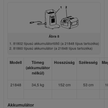
Ábra 8
81802 típusú akkumulátortöltő (a 21848 típus tartozéka)
81860 típusú akkumulátor (a 21848 típus tartozéka)
Modell
Tömeg
Hosszúság
Szélesség
Ma
(akkumulátor
nélkül)
21848
34,5 kg
152 cm
53 cm
1
Akkumulátor