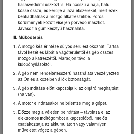
hallásvédelmi eszközt is. Ha hosszú a haja, hátul
balesetért vagy a tulajdonukat érő kárért.
kösse össze, és kerülje a laza ékszereket, mert ezek
Ne engedjen gyermekeket dolgozni vagy játszani a
beakadhatnak a mozgó alkatrészekbe. Poros
géppel, az akkumulátorral vagy az akkumulátortöltővel; a
körülmények között viseljen porvédő maszkot.
kezelő életkorát helyi szabályozás korlátozhatja.
Javasolt a gumikesztyű használata.
Ne engedje csökkent fizikai, érzékszervi vagy mentális
III. Működtetés
képességű, valamint tapasztalattal és ismeretekkel nem
A mozgó kés érintése súlyos sérülést okozhat. Tartsa
rendelkező személynek a gép, az akkumulátor és az
távol kezét és lábát a vágóterülettől és gép összes
akkumulátortöltő használatát, kivéve, ha utasításokat
mozgó alkatrészétől. Maradjon távol a
vagy felügyeletet kapnak a biztonságos használatához,
kidobónyílásoktól.
és megértik a használat során felmerülő veszélyeket.
A gép nem rendeltetésszerű használata veszélyezteti
A gép, az akkumulátor és az akkumulátortöltő
az Ön és a közelben állók biztonságát.
használatának megkezdése előtt olvassa el az összes
utasítást és az adott terméken található figyelmeztető
A gép indítása előtt kapcsolja ki az önjáró meghajtást
jelzéseket.
(ha van).
Ismerkedjen meg a gép, az akkumulátor és az
A motor elindításakor ne billentse meg a gépet.
akkumulátortöltő kezelőszerveivel és megfelelő
Előzze meg a véletlen beindítást – távolítsa el az
használatával.
elektromos indítógombot a kapcsolóból, mielőtt
II. Előkészületek
csatlakoztatja az akkumulátort vagy valamilyen
műveletet végez a gépen.
Tartsa távol a közelben tartózkodókat, különösen a