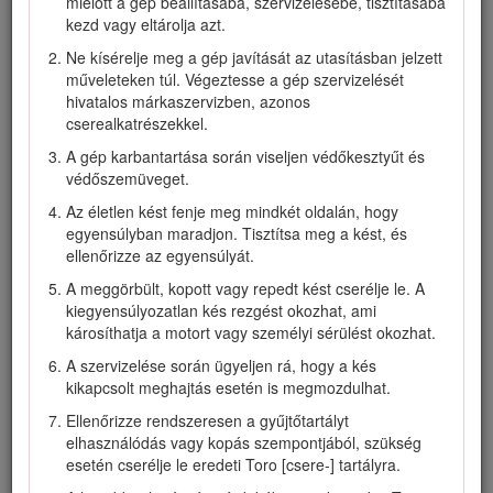
mielőtt a gép beállításába, szervizelésébe, tisztításába
A gép használatát teljes odafigyeléssel végezze. Ne
kezd vagy eltárolja azt.
végezzen olyan tevékenységet, amely elvonhatja a
figyelmét, különben személyi sérülés vagy anyagi kár
Ne kísérelje meg a gép javítását az utasításban jelzett
lehet a következmény.
műveleteken túl. Végeztesse a gép szervizelését
hivatalos márkaszervizben, azonos
Állítsa le a gépet, távolítsa el az elektromos indítógombot,
cserealkatrészekkel.
vegye ki a gépből az akkumulátort és várja meg, amíg
minden mozgó alkatrész megáll, mielőtt a gép
A gép karbantartása során viseljen védőkesztyűt és
beállításába, szervizelésébe, tisztításába kezd vagy
védőszemüveget.
eltárolja azt.
Az életlen kést fenje meg mindkét oldalán, hogy
Távolítsa el a gépből az akkumulátort és az elektromos
egyensúlyban maradjon. Tisztítsa meg a kést, és
indítógombot, mielőtt őrizetlenül hagyja vagy tartozékot
ellenőrizze az egyensúlyát.
cserélne rajta.
A meggörbült, kopott vagy repedt kést cserélje le. A
Ne erőltesse a gépet – hagyja, hogy a gép azzal a
kiegyensúlyozatlan kés rezgést okozhat, ami
sebességgel végezze a dolgát (jobban és
károsíthatja a motort vagy személyi sérülést okozhat.
biztonságosabban), amelyre tervezték.
A szervizelése során ügyeljen rá, hogy a kés
Legyen mindig résen – a gép működtetésekor figyeljen
kikapcsolt meghajtás esetén is megmozdulhat.
arra, amit csinál, és használja a józan eszét. Ne használja
Ellenőrizze rendszeresen a gyűjtőtartályt
a gépet betegen, fáradtan, illetve alkohol vagy gyógyszer
elhasználódás vagy kopás szempontjából, szükség
hatása alatt.
esetén cserélje le eredeti Toro [csere-] tartályra.
A gépet csak megfelelő időjárási és jó látási körülmények