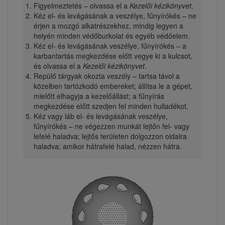
Figyelmeztetés – olvassa el a
Kezelői kézikönyvet
.
Kéz el- és levágásának a veszélye, fűnyírókés – ne
érjen a mozgó alkatrészekhez, mindig legyen a
helyén minden védőburkolat és egyéb védőelem.
Kéz el- és levágásának veszélye, fűnyírókés – a
karbantartás megkezdése előtt vegye ki a kulcsot,
és olvassa el a
Kezelői kézikönyvet
.
Repülő tárgyak okozta veszély – tartsa távol a
közelben tartózkodó embereket; állítsa le a gépet,
mielőtt elhagyja a kezelőállást; a fűnyírás
megkezdése előtt szedjen fel minden hulladékot.
Kéz vagy láb el- és levágásának veszélye,
fűnyírókés – ne végezzen munkát lejtőn fel- vagy
lefelé haladva; lejtős területen dolgozzon oldalra
haladva; amikor hátrafelé halad, nézzen hátra.