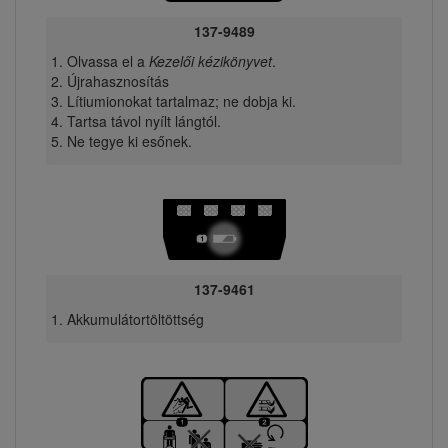
137-9489
Olvassa el a
Kezelői kézikönyvet
.
Újrahasznosítás
Lítiumionokat tartalmaz; ne dobja ki.
Tartsa távol nyílt lángtól.
Ne tegye ki esőnek.
137-9461
Akkumulátortöltöttség