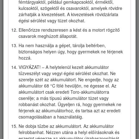
fémtárgyaktól, például gemkapcsoktól, érméktől,
Ha a gép nekiütközött valaminek és rezgésbe kezd,
kulcsoktól, szögektől és csavaroktól, amelyek rövidre
azonnal állítsa le, távolítsa el az elektromos indítógombot,
zárhatják a kivezetéseit. A kivezetések rövidzárlata
vegye ki az akkumulátort és várja meg, amíg minden
égési sérülést vagy tüzet okozhat.
mozgó alkatrész megáll, mielőtt a gép sérülésének
Ellenőrizze rendszeresen a kést és a motort rögzítő
vizsgálatába kezd. Az üzemeltetés folytatása előtt
csavarok meghúzott állapotát.
végezze el a szükséges javításokat.
Ha nem használja a gépet, tárolja beltérben,
Állítsa le a gépet és távolítsa el az elektromos
biztonságos helyen úgy, hogy gyermekek ne férjenek
indítógombját, mielőtt felrakodja a gépet szállításhoz.
hozzá.
Nem megfelelő használati körülmények között az
VIGYÁZAT! – A helytelenül kezelt akkumulátor
akkumulátor folyadékot bocsáthat ki; kerülje az ezzel való
tűzveszélyt vagy vegyi égési sérülést okozhat. Ne
érintkezést. Ha véletlenül érintkezne a folyadékkal, öblítse
szerelje szét az akkumulátort. Ne engedje, hogy az
le bő vízzel. Ha a folyadék a szemébe kerülne, forduljon
akkumulátor 68 °C fölé hevüljön, ne égesse el. Az
orvoshoz. Az akkumulátorból származó folyadék irritációt
akkumulátort csak eredeti Toro-akkumulátorra
vagy égési sérülést okozhat.
cserélje; a más típusú akkumulátor tüzet vagy
IV. Karbantartás és tárolás
robbanást okozhat. Ügyeljen rá, hogy gyermekek ne
férjenek az akkumulátorhoz, és tartsa azt az eredeti
Állítsa le a gépet, távolítsa el az elektromos indítógombot,
csomagolásában a használatáig.
vegye ki a gépből az akkumulátort és várja meg, amíg
minden mozgó alkatrész megáll, mielőtt a gép
Ne dobja tűzbe az akkumulátort. Az akkumulátor
beállításába, szervizelésébe, tisztításába kezd vagy
felrobbanhat. Nézzen utána a helyi előírásoknak és
eltárolja azt.
eszerint végezze az akkumulátor újrahasznosítását.