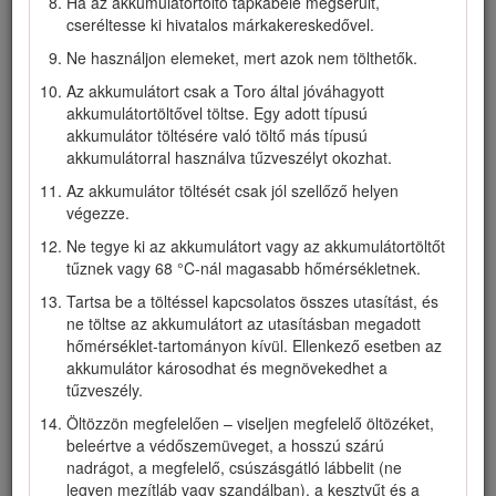
Ha az akkumulátortöltő tápkábele megsérült,
Ez a kézikönyv 2 szót használ az információ kiemelésére. A
cseréltesse ki hivatalos márkakereskedővel.
Fontos
speciális műszaki információra hívja fel a figyelmet,
Ne használjon elemeket, mert azok nem tölthetők.
a
Megjegyzés
külön figyelemre érdemes általános
információt hangsúlyoz.
Az akkumulátort csak a Toro által jóváhagyott
akkumulátortöltővel töltse. Egy adott típusú
A termék megfelel minden vonatkozó európai irányelvnek; a
akkumulátor töltésére való töltő más típusú
részletekért kérjük, olvassa el a különálló termékspecifikus
akkumulátorral használva tűzveszélyt okozhat.
megfelelőségi nyilatkozatot (DOC).
Az akkumulátor töltését csak jól szellőző helyen
végezze.
Biztonság
Ne tegye ki az akkumulátort vagy az akkumulátortöltőt
tűznek vagy 68 °C-nál magasabb hőmérsékletnek.
FONTOS BIZTONSÁGI
Tartsa be a töltéssel kapcsolatos összes utasítást, és
ne töltse az akkumulátort az utasításban megadott
UTASÍTÁSOK
hőmérséklet-tartományon kívül. Ellenkező esetben az
FIGYELMEZTETÉS – Elektromos berendezés használata
akkumulátor károsodhat és megnövekedhet a
során a tűz, áramütés vagy sérülés kockázatának
tűzveszély.
csökkentése érdekében mindig be kell tartani az alapvető
Öltözzön megfelelően – viseljen megfelelő öltözéket,
biztonsági óvintézkedéseket, ideértve az alábbiakat:
beleértve a védőszemüveget, a hosszú szárú
I. Képzés
nadrágot, a megfelelő, csúszásgátló lábbelit (ne
legyen mezítláb vagy szandálban), a kesztyűt és a
A gép kezelője felelős minden, más személyeket érő