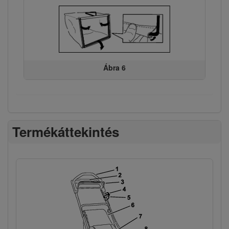
Ábra 6
Termékáttekintés