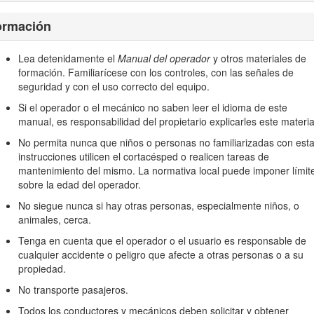
 y serie de su producto. Figura
1
identifica la ubicación de los número
ormación
Lea detenidamente el
Manual del operador
y otros materiales de
formación. Familiarícese con los controles, con las señales de
seguridad y con el uso correcto del equipo.
Si el operador o el mecánico no saben leer el idioma de este
manual, es responsabilidad del propietario explicarles este materia
No permita nunca que niños o personas no familiarizadas con est
instrucciones utilicen el cortacésped o realicen tareas de
mantenimiento del mismo. La normativa local puede imponer límit
Figura 1
sobre la edad del operador.
 de serie
No siegue nunca si hay otras personas, especialmente niños, o
animales, cerca.
ontiene mensajes de seguridad identificados por el símbolo de alerta d
Tenga en cuenta que el operador o el usuario es responsable de
sted no sigue las precauciones recomendadas.
cualquier accidente o peligro que afecte a otras personas o a su
propiedad.
No transporte pasajeros.
Todos los conductores y mecánicos deben solicitar y obtener