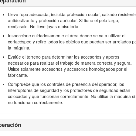
reparación
os gases de escape de los motores diesel y algunos de sus componente
peligros para la reproducción.
Lleve ropa adecuada, incluida protección ocular, calzado resistent
antideslizante y protección auricular. Si tiene el pelo largo,
recójaselo. No lleve joyas o bisutería.
Inspeccione cuidadosamente el área donde se va a utilizar el
cortacésped y retire todos los objetos que puedan ser arrojados p
la máquina.
Evalúe el terreno para determinar los accesorios y aperos
necesarios para realizar el trabajo de manera correcta y segura.
o estipulado en las normas EN ISO 5395:2013 (con las pegatinas adec
Utilice solamente accesorios y accesorios homologados por el
fabricante.
áquina puede causar lesiones. Para reducir el riesgo de lesiones
 de seguridad, que significa Cuidado, Advertencia o Peligro – ins
Compruebe que los controles de presencia del operador, los
 dar lugar a lesiones personales o la muerte.
interruptores de seguridad y los protectores de seguridad están
colocados y que funcionan correctamente. No utilice la máquina si
iva de la CE se encuentran en la Declaración de conformidad sum
no funcionan correctamente.
peración