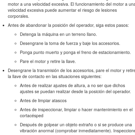
motor a una velocidad excesiva. El funcionamiento del motor a un
velocidad excesiva puede aumentar el riesgo de lesiones
corporales.
Antes de abandonar la posición del operador, siga estos pasos:
tos cerrados donde se pueden acumular vapores tóxicos de monóxido 
Detenga la máquina en un terreno llano.
ural o con una buena iluminación artificial.
Desengrane la toma de fuerza y baje los accesorios.
, desengrane todos los embragues de accionamiento de la cuchilla, pon
Ponga punto muerto y ponga el freno de estacionamiento.
ólo desde la posición del operador. No retire nunca el ROPS y lleve pu
Pare el motor y retire la llave.
ies debajo de piezas que están girando. Manténgase alejado del cond
Desengrane la transmisión de los accesorios, pare el motor y retir
 “segura”. La conducción en pendientes cubiertas de hierba requiere 
la llave de contacto en las situaciones siguientes:
Antes de realizar ajustes de altura, a no ser que dichos
a repentinamente al conducir cuesta arriba o cuesta abajo.
ajustes se puedan realizar desde la posición del operador.
n las pendientes y durante los giros cerrados.
Antes de limpiar atascos
en protuberancias u hoyos en el terreno, u otros peligros ocultos.
Antes de inspeccionar, limpiar o hacer mantenimiento en el
cortacésped
 pendiente, a no ser que el cortacésped haya sido diseñado para ello.
Después de golpear un objeto extraño o si se produce una
es en el terreno u otros peligros ocultos.
vibración anormal (comprobar inmediatamente). Inspeccion
cruce o esté en las proximidades de una carretera.