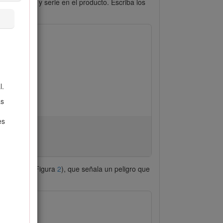
s de modelo y serie en el producto. Escriba los
l.
as
es
e seguridad (Figura
2
), que señala un peligro que