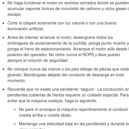
No haga funcionar el motor en recintos cerrados donde se pueden
acumular vapores tóxicos de monóxido de carbono y otros gases 
escape.
erador
y otros materiales de formación. Familiarícese con los controles
Corte el césped solamente con luz natural o con una buena
iluminación artificial.
 leer el idioma de este manual, es responsabilidad del propietario expl
Antes de intentar arrancar el motor, desengrane todos los
embragues de accionamiento de la cuchilla, ponga punto muerto y
s no familiarizadas con estas instrucciones utilicen el cortacésped o 
ponga el freno de estacionamiento. Arranque el motor sólo desde 
oner límites sobre la edad del operador.
posición del operador. No retire nunca el ROPS y lleve puesto
s, especialmente niños, o animales, cerca.
siempre el cinturón de seguridad.
 usuario es responsable de cualquier accidente o peligro que afecte a
No coloque nunca las manos o los pies debajo de piezas que está
girando. Manténgase alejado del conducto de descarga en todo
momento.
ben solicitar y obtener instrucciones prácticas por parte de un profesi
Recuerde que no existe una pendiente “segura”. La conducción e
. Dichas instrucciones deben enfatizar lo siguiente:
pendientes cubiertas de hierba requiere un cuidado especial. Para
uidado y la concentración cuando se trabaja con máquinas con conduc
evitar que la máquina vuelque, haga lo siguiente:
rar el control de una máquina con conductor que se desliza por una pe
No pare ni arranque la máquina repentinamente al conducir
cuesta arriba o cuesta abajo.
as ruedas
Mantenga una velocidad baja en las pendientes y durante l