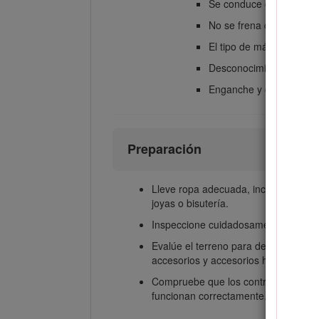
Se conduce demasiado 
No se frena correctame
El tipo de máquina no e
Desconocimiento del efe
Enganche y distribución 
Preparación
Lleve ropa adecuada, incluida protecci
joyas o bisutería.
Inspeccione cuidadosamente el área d
Evalúe el terreno para determinar lo
accesorios y accesorios homologados 
Compruebe que los controles de prese
funcionan correctamente. No utilice 