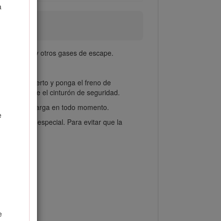
a
de carbono y otros gases de escape.
ga punto muerto y ponga el freno de
esto siempre el cinturón de seguridad.
ucto de descarga en todo momento.
e
un cuidado especial. Para evitar que la
e