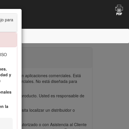
3575
ajo para
 ISO
nes.
idad y
ntratados en aplicaciones comerciales. Está
a
erdes comerciales. No está diseñada para
onales
 y daños al producto. Usted es responsable de
en la
o si necesita localizar un distribuidor o
 Técnico Autorizado o con Asistencia al Cliente