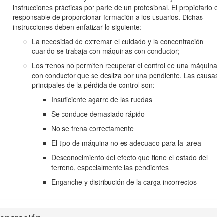
instrucciones prácticas por parte de un profesional. El propietario 
Figura 2
responsable de proporcionar formación a los usuarios. Dichas
instrucciones deben enfatizar lo siguiente:
La necesidad de extremar el cuidado y la concentración
cuando se trabaja con máquinas con conductor;
r información.
Importante
llama la atención sobre información mecánic
Los frenos no permiten recuperar el control de una máquina
con conductor que se desliza por una pendiente. Las causa
eas aplicables; si desea más detalles, consulte la Declaración de Con
principales de la pérdida de control son:
Insuficiente agarre de las ruedas
rreno forestal, de monte o cubierto de hierba a menos que el motor es
enas condiciones de funcionamiento, o que el motor haya sido fabrica
Se conduce demasiado rápido
lación de California (Sección 4442 o 4443 del California Public Resourc
No se frena correctamente
ece información sobre las normas de la U.S. Environmental Protection A
El tipo de máquina no es adecuado para la tarea
imiento y garantía. Puede solicitarse un manual nuevo al fabricante d
Desconocimiento del efecto que tiene el estado del
terreno, especialmente las pendientes
Advertencia
Enganche y distribución de la carga incorrectos
CALIFORNIA
Advertencia de la Propuesta 65