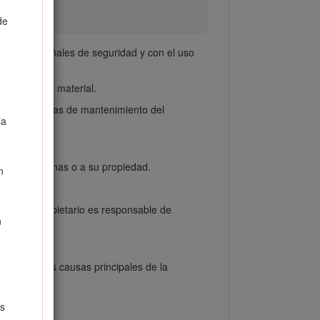
de
, con las señales de seguridad y con el uso
icarles este material.
realicen tareas de mantenimiento del
la
 otras personas o a su propiedad.
n
onal. El propietario es responsable de
n
tor;
ndiente. Las causas principales de la
os