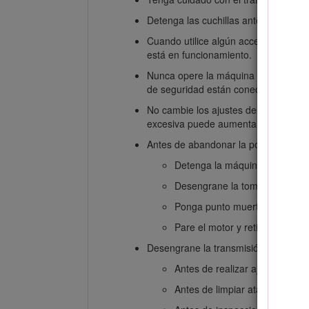
Detenga las cuchillas antes de cruzar
Cuando utilice algún accesorio, no d
está en funcionamiento.
Nunca opere la máquina con protecto
de seguridad están conectados y cor
No cambie los ajustes del regulador 
excesiva puede aumentar el riesgo d
Antes de abandonar la posición del o
Detenga la máquina en un terr
Desengrane la toma de fuerza 
Ponga punto muerto y ponga el
Pare el motor y retire la llave.
Desengrane la transmisión de los acce
Antes de realizar ajustes de al
Antes de limpiar atascos