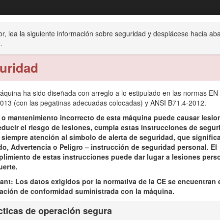
nidades de tracción Reelmaster® 3555 y 
or, lea la siguiente información sobre seguridad y desplácese hacia ab
.
to
Operación
Mantenimiento
Almacenamiento
uridad
áquina ha sido diseñada con arreglo a lo estipulado en las normas EN
013 (con las pegatinas adecuadas colocadas) y ANSI B71.4-2012.
 o mantenimiento incorrecto de esta máquina puede causar lesio
educir el riesgo de lesiones, cumpla estas instrucciones de segur
e molinete, diseñada para ser usada por operadores profesionales co
 siempre atención al símbolo de alerta de seguridad, que signific
n mantenido en parques, campos de golf, campos deportivos y zonas v
o, Advertencia o Peligro – instrucción de seguridad personal. El
teras o utilizarla en aplicaciones agrícolas.
limiento de estas instrucciones puede dar lugar a lesiones pers
utilizar y mantener correctamente su producto, y para evitar lesiones
uerte.
ant: Los datos exigidos por la normativa de la CE se encuentran 
o en www.Toro.com si desea información sobre productos y accesorios, 
ación de conformidad suministrada con la máquina.
cticas de operación segura
inas Toro o información adicional, póngase en contacto con un Servicio