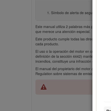
Símbolo de alerta de seguridad
Este manual utiliza 2 palabras más para resalta
que merece una atención especial.
Este producto cumple todas las directivas europ
cada producto.
El uso o la operación del motor en cualquier te
definición de la sección 4442) mantenido en bu
incendios, constituye una infracción de la legis
El manual del propietario del motor adjunto ofr
Regulation sobre sistemas de emisiones, manten