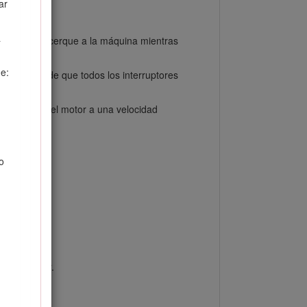
ar
a
ue nadie se acerque a la máquina mientras
de:
Asegúrese de que todos los interruptores
ionamiento del motor a una velocidad
o
iguientes:
del operador.