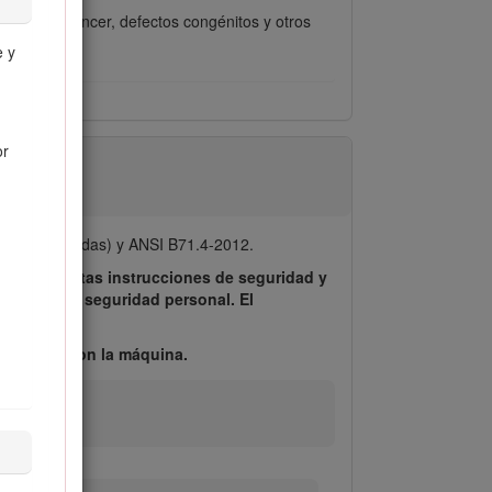
s causan cáncer, defectos congénitos y otros
e y
or
uadas colocadas) y ANSI B71.4-2012.
, cumpla estas instrucciones de seguridad y
trucción de seguridad personal. El
inistrada con la máquina.