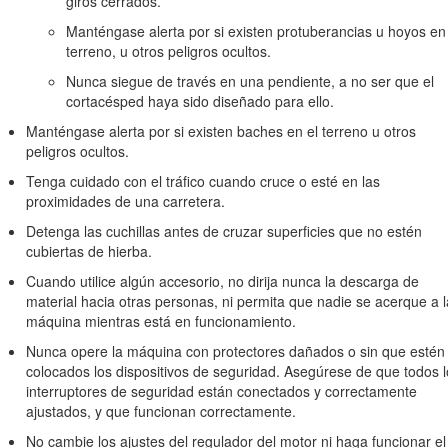
giros cerrados.
rápido
Manténgase alerta por si existen protuberancias u hoyos en
nte
terreno, u otros peligros ocultos.
s adecuado para la tarea
Nunca siegue de través en una pendiente, a no ser que el
cto que tiene el estado del terreno, especialmente las pendientes
cortacésped haya sido diseñado para ello.
de la carga incorrectos
Manténgase alerta por si existen baches en el terreno u otros
peligros ocultos.
Tenga cuidado con el tráfico cuando cruce o esté en las
proximidades de una carretera.
Detenga las cuchillas antes de cruzar superficies que no estén
cubiertas de hierba.
ón ocular, calzado resistente y antideslizante y protección auricular. Si
Cuando utilice algún accesorio, no dirija nunca la descarga de
material hacia otras personas, ni permita que nadie se acerque a l
onde se va a utilizar el cortacésped y retire todos los objetos que pu
máquina mientras está en funcionamiento.
s accesorios y aperos necesarios para realizar el trabajo de manera cor
Nunca opere la máquina con protectores dañados o sin que estén
por el fabricante.
colocados los dispositivos de seguridad. Asegúrese de que todos 
interruptores de seguridad están conectados y correctamente
ncia del operador, los interruptores de seguridad y los protectores d
ajustados, y que funcionan correctamente.
la máquina si no funcionan correctamente.
No cambie los ajustes del regulador del motor ni haga funcionar el