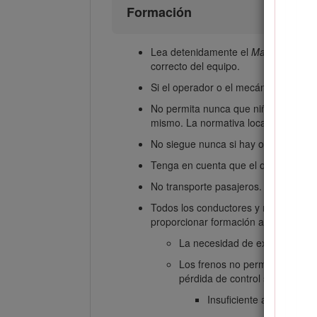
Formación
Lea detenidamente el
Manual del op
correcto del equipo.
Si el operador o el mecánico no saben
No permita nunca que niños o persona
mismo. La normativa local puede imp
No siegue nunca si hay otras persona
Tenga en cuenta que el operador o el
No transporte pasajeros.
Todos los conductores y mecánicos de
proporcionar formación a los usuarios
La necesidad de extremar el c
Los frenos no permiten recupe
pérdida de control son:
Insuficiente agarre de l