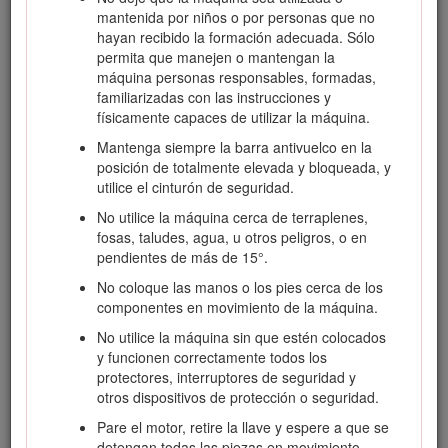
mantenida por niños o por personas que no
Visite www.Toro.com para buscar materiales de formación y
hayan recibido la formación adecuada. Sólo
seguridad o información sobre accesorios, para localizar un
permita que manejen o mantengan la
distribuidor o para registrar su producto.
máquina personas responsables, formadas,
Cuando necesite asistencia técnica, piezas genuinas Toro o
familiarizadas con las instrucciones y
información adicional, póngase en contacto con un
físicamente capaces de utilizar la máquina.
Distribuidor de Servicio Autorizado o con Asistencia al
Mantenga siempre la barra antivuelco en la
Cliente Toro, y tenga a mano los números de modelo y serie
posición de totalmente elevada y bloqueada, y
de su producto. La Figura
1
identifica la ubicación de los
utilice el cinturón de seguridad.
números de serie y de modelo en el producto. Escriba los
números en el espacio provisto.
No utilice la máquina cerca de terraplenes,
fosas, taludes, agua, u otros peligros, o en
Important: Con su dispositivo móvil, puede escanear el
pendientes de más de 15°.
código QR de la pegatina del número de serie (en su
caso) para acceder a información sobre la garantía, las
No coloque las manos o los pies cerca de los
piezas, y otra información sobre el producto.
componentes en movimiento de la máquina.
No utilice la máquina sin que estén colocados
y funcionen correctamente todos los
protectores, interruptores de seguridad y
otros dispositivos de protección o seguridad.
Pare el motor, retire la llave y espere a que se
detengan todas las piezas en movimiento