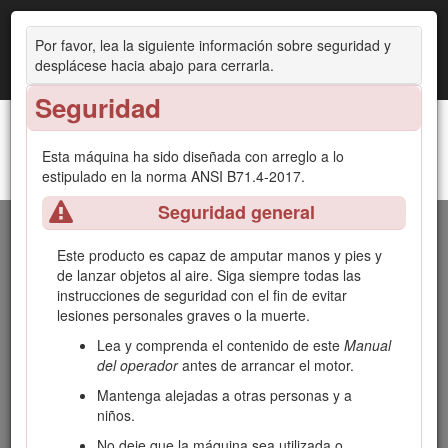
Por favor, lea la siguiente información sobre seguridad y
desplácese hacia abajo para cerrarla.
Seguridad
Esta máquina ha sido diseñada con arreglo a lo
Cortacésped con conductor Z Master® Professional
estipulado en la norma ANSI B71.4-2017.
Introducción
Serie 6000
Seguridad general
Este cortacésped de asiento de cuchillas rotativas está
diseñado para ser usado por operadores profesionales
Este producto es capaz de amputar manos y pies y
contratados. Está diseñado principalmente para segar
de lanzar objetos al aire. Siga siempre todas las
césped bien mantenido en zonas verdes residenciales o
instrucciones de seguridad con el fin de evitar
comerciales. El uso de este producto para otros propósitos
lesiones personales graves o la muerte.
que los previstos podría ser peligroso para usted y para
Lea y comprenda el contenido de este
Manual
otras personas.
del operador
antes de arrancar el motor.
Lea este manual detenidamente para aprender a utilizar y
Mantenga alejadas a otras personas y a
mantener correctamente su producto, y para evitar lesiones
niños.
y daños al producto. Usted es responsable de utilizar el
producto de forma correcta y segura.
No deje que la máquina sea utilizada o