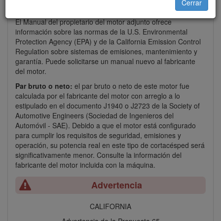
Cerrar
(California Public Resource Code Section 4442 o 4443).
El Manual del propietario del motor adjunto ofrece
información sobre las normas de la U.S. Environmental
Protection Agency (EPA) y de la California Emission Control
Regulation sobre sistemas de emisiones, mantenimiento y
garantía. Puede solicitarse un manual nuevo al fabricante
del motor.
Par bruto o neto:
el par bruto o neto de este motor fue
calculada por el fabricante del motor con arreglo a lo
estipulado en el documento J1940 o J2723 de la Society of
Automotive Engineers (Sociedad de Ingenieros del
Automóvil - SAE). Debido a que el motor está configurado
para cumplir los requisitos de seguridad, emisiones y
operación, su potencia real en este tipo de cortacésped será
significativamente menor. Consulte la información del
fabricante del motor incluida con la máquina.
Advertencia
CALIFORNIA
Advertencia de la Propuesta 65