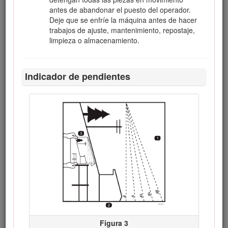
antes de abandonar el puesto del operador.
Deje que se enfríe la máquina antes de hacer
trabajos de ajuste, mantenimiento, repostaje,
limpieza o almacenamiento.
Figura 1
Indicador de pendientes
Ubicación de los números de modelo y de serie
Este manual utiliza 2 palabras para resaltar información.
Importante
llama la atención sobre información mecánica
especial, y
Nota
resalta información general que merece
una atención especial.
El símbolo de alerta de seguridad (Figura
2
) aparece tanto
en este manual como en la máquina para identificar
mensajes de seguridad importantes que debe seguir para
evitar accidentes. Este símbolo aparecerá junto a la palabra
Danger (Peligro)
,
Warning (Advertencia)
o
Caution
(Cuidado)
.
Peligro
: Indica una situación peligrosa inminente, que
Figura 3
si no se evita,
causará
la muerte o lesiones graves.