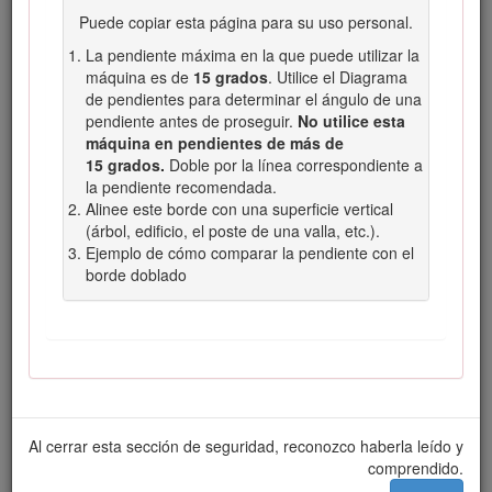
Puede copiar esta página para su uso personal.
Advertencia
indica una situación potencialmente
peligrosa que si no se evita,
podría
causar la muerte
La pendiente máxima en la que puede utilizar la
o lesiones graves.
máquina es de
15 grados
. Utilice el Diagrama
de pendientes para determinar el ángulo de una
Cuidado
indica una situación potencialmente
pendiente antes de proseguir.
No utilice esta
peligrosa que si no se evita,
podría
causar lesiones
máquina en pendientes de más de
menores o moderadas.
15 grados.
Doble por la línea correspondiente a
la pendiente recomendada.
Alinee este borde con una superficie vertical
(árbol, edificio, el poste de una valla, etc.).
Ejemplo de cómo comparar la pendiente con el
Figura 2
borde doblado
Símbolo de alerta de seguridad
El uso o la operación del motor en cualquier terreno forestal,
de monte o cubierto de hierba a menos que el motor esté
equipado con parachispas (conforme a la definición de la
sección 4442) mantenido en buenas condiciones de
funcionamiento, o que el motor haya sido fabricado,
Al cerrar esta sección de seguridad, reconozco haberla leído y
equipado y mantenido para la prevención de incendios,
comprendido.
constituye una infracción de la legislación de California