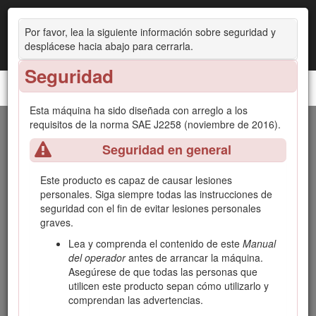
Por favor, lea la siguiente información sobre seguridad y
desplácese hacia abajo para cerrarla.
Seguridad
Vehículo Utilitario Workman® HD
Esta máquina ha sido diseñada con arreglo a los
requisitos de la norma SAE J2258 (noviembre de 2016).
Introducción
Seguridad en general
Este vehículo utilitario está diseñado principalmente para el
uso fuera de las carreteras para el transporte de personas y
Este producto es capaz de causar lesiones
materiales. El uso de este producto para otros propósitos
personales. Siga siempre todas las instrucciones de
que los previstos podría ser peligroso para usted y para
seguridad con el fin de evitar lesiones personales
otras personas.
graves.
Lea este manual detenidamente para aprender a utilizar y
Lea y comprenda el contenido de este
Manual
mantener correctamente su producto, y para evitar lesiones
del operador
antes de arrancar la máquina.
y daños al producto. Usted es responsable de utilizar el
Asegúrese de que todas las personas que
producto de forma correcta y segura.
utilicen este producto sepan cómo utilizarlo y
comprendan las advertencias.
Visite www.toro.com para buscar materiales de formación y