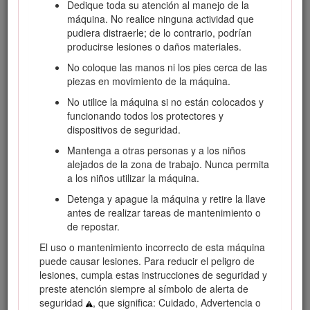
seguridad o información sobre accesorios, para localizar un
Dedique toda su atención al manejo de la
distribuidor o para registrar su producto.
máquina. No realice ninguna actividad que
pudiera distraerle; de lo contrario, podrían
Cuando necesite asistencia técnica, piezas genuinas Toro o
producirse lesiones o daños materiales.
información adicional, póngase en contacto con un
Distribuidor de Servicio Autorizado o con Atención al cliente
No coloque las manos ni los pies cerca de las
Toro, y tenga a mano los números de modelo y serie de su
piezas en movimiento de la máquina.
producto. La Figura
1
identifica la ubicación de los números
No utilice la máquina si no están colocados y
de serie y de modelo en el producto. Escriba los números en
funcionando todos los protectores y
el espacio provisto.
dispositivos de seguridad.
Important: Con su dispositivo móvil, puede escanear el
Mantenga a otras personas y a los niños
código QR de la pegatina del número de serie (en su
alejados de la zona de trabajo. Nunca permita
caso) para acceder a información sobre la garantía, las
a los niños utilizar la máquina.
piezas, y otra información sobre el producto.
Detenga y apague la máquina y retire la llave
antes de realizar tareas de mantenimiento o
de repostar.
El uso o mantenimiento incorrecto de esta máquina
puede causar lesiones. Para reducir el peligro de
lesiones, cumpla estas instrucciones de seguridad y
preste atención siempre al símbolo de alerta de
seguridad
, que significa: Cuidado, Advertencia o