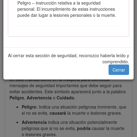
Peligro – instrucción relativa a la seguridad
personal. El incumplimiento de estas instrucciones
puede dar lugar a lesiones personales o la muerte.
Figura 1
Ubicación de los números de modelo y de serie
Este manual utiliza 2 palabras para resaltar información.
Importante
llama la atención sobre información mecánica
Al cerrar esta sección de seguridad, reconozco haberla leído y
especial, y
Nota
resalta información general que merece
comprendido.
una atención especial.
Cerrar
El símbolo de alerta de seguridad (Figura
2
) aparece tanto
en este manual como en la máquina para identificar
mensajes de seguridad importantes que debe seguir para
evitar accidentes. Este símbolo aparecerá junto a la palabra
Peligro
,
Advertencia
o
Cuidado
.
Peligro
: Indica una situación peligrosa inminente, que
si no se evita,
causará
la muerte o lesiones graves.
Advertencia
indica una situación potencialmente
peligrosa que si no se evita,
podría
causar la muerte
o lesiones graves.