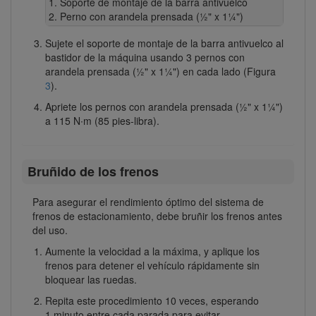
Soporte de montaje de la barra antivuelco
Perno con arandela prensada (½" x 1¼")
Sujete el soporte de montaje de la barra antivuelco al
bastidor de la máquina usando 3 pernos con
arandela prensada (½" x 1¼") en cada lado (Figura
3
).
Apriete los pernos con arandela prensada (½" x 1¼")
a 115 N∙m (85 pies-libra).
Bruñido de los frenos
Para asegurar el rendimiento óptimo del sistema de
frenos de estacionamiento, debe bruñir los frenos antes
del uso.
Aumente la velocidad a la máxima, y aplique los
frenos para detener el vehículo rápidamente sin
bloquear las ruedas.
Repita este procedimiento 10 veces, esperando
1 minuto entre cada parada para evitar