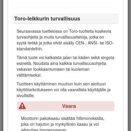
Huolehdi, että mutterit, pultit ja ruuvit ovat
tiukalla, jotta laite on turvallisessa
käyttökunnossa.
Toro-leikkurin turvallisuus
Älä säilytä konetta, jonka säiliössä on
polttoainetta, sisätiloissa, jossa kaasut voivat
Seuraavassa luettelossa on Toro-tuotteita koskevia
joutua kosketuksiin avotulen tai kipinän
turvaohjeita ja muita turvallisuustietoja, jotka on
kanssa.
syytä tietää ja jotka eivät sisälly CEN-, ANSI- tai ISO-
Anna moottorin jäähtyä, ennen kuin varastoit
standardeihin.
koneen suljettuun tilaan.
Tämä tuote voi katkaista jalan tai käden sekä singota
Puhdista moottori, äänenvaimennin, akkutila,
esineitä. Noudata aina kaikkia turvallisuusohjeita
polttoaineen säilytysalue, leikkuuyksiköt ja
vakavan loukkaantumisen tai kuoleman
käytöt ruohosta, lehdistä tai liiallisesta
välttämiseksi.
rasvasta palovaaran vähentämiseksi.
Tuotteen käyttäminen muuhun kuin sen aiottuun
Puhdista öljy- ja polttoaineroiskeet.
käyttötarkoitukseen voi olla vaarallista käyttäjälle ja
Vaihda kuluneet tai vaurioituneet osat
sivullisille.
turvallisuuden parantamiseksi.
Vaara
Tyhjennä polttoainesäiliö ulkona.
Jos kone pysäköidään, varastoidaan tai
Moottorin pakokaasu sisältää hiilimonoksidia,
jätetään ilman valvontaa, laske leikkuuyksiköt
joka on hajuton ja myrkyllinen kaasu ja voi
alas, ellei käytettävissä ole mekaanista
aiheuttaa hengenvaaran.