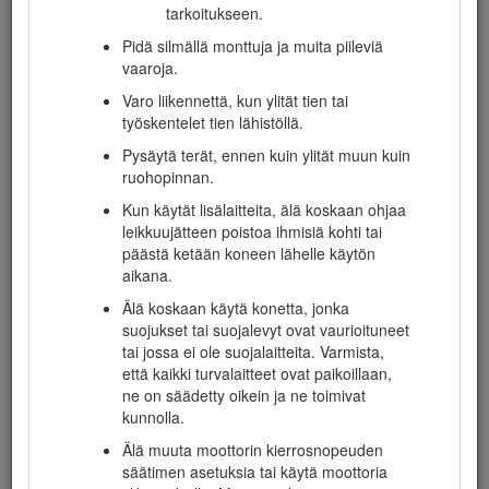
tarkoitukseen.
tai heidän omaisuudelleen aiheutuneista
vahingoista.
Pidä silmällä monttuja ja muita piileviä
vaaroja.
Älä kuljeta mukana matkustajia.
Varo liikennettä, kun ylität tien tai
Konetta käyttävien ja sitä huoltavien
työskentelet tien lähistöllä.
henkilöiden tulee vaatia ja saada
ammattitaitoista ja käytännöllistä opastusta.
Pysäytä terät, ennen kuin ylität muun kuin
Omistaja vastaa käyttäjien koulutuksesta.
ruohopinnan.
Opastuksen tulee painottaa seuraavia
Kun käytät lisälaitteita, älä koskaan ohjaa
seikkoja:
leikkuujätteen poistoa ihmisiä kohti tai
Ajoleikkureilla on työskenneltävä
päästä ketään koneen lähelle käytön
huolellisesti ja keskittyneesti.
aikana.
Rinteessä luisuvaa ajoleikkuria ei
Älä koskaan käytä konetta, jonka
saada takaisin hallintaan painamalla
suojukset tai suojalevyt ovat vaurioituneet
jarrua. Hallinnan menettämisen
tai jossa ei ole suojalaitteita. Varmista,
yleisimmät syyt ovat
että kaikki turvalaitteet ovat paikoillaan,
ne on säädetty oikein ja ne toimivat
pyörien riittämätön pito
kunnolla.
liian suuri ajonopeus
Älä muuta moottorin kierrosnopeuden
puutteellinen jarrutus
säätimen asetuksia tai käytä moottoria