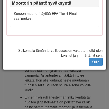
Varmista, että koneen kaikkia osia huolletaan
Moottorin päästöhyväksyntä
asianmukaisesti ja että ne ovat hyvässä
käyttökunnossa. Tarkista kaikki mutterit,
Koneen moottori täyttää EPA Tier 4 Final -
pultit, ruuvit ja hydrauliliitännät säännöllisesti.
vaatimukset.
Varmista ennen järjestelmän paineen
lisäämistä, että kaikki hydrauliputkien liittimet
ovat tiukalla ja että kaikki hydrauliletkut ja -
putket ovat hyvässä kunnossa.
Pidä keho ja kädet kaukana vuotavista
Sulkemalla tämän turvallisuusosion vakuutan, että olen
rei’istä ja suuttimista, joista suihkuaa
lukenut ja ymmärtänyt sen.
korkeapaineista hydraulinestettä. Etsi
vuotokohtia paperin tai pahvin avulla, älä
Sulje
käsilläsi. Paineella suihkuava hydraulineste
voi läpäistä ihon ja aiheuttaa vakavia
vammoja. Asiantuntevan lääkärin tulee
leikata ihon alle joutunut neste muutaman
tunnin sisällä. Muuten seurauksena voi olla
kuolio.
Ennen hydraulijärjestelmän irtikytkentää tai
huoltoa järjestelmästä on poistettava kaikki
paine sammuttamalla moottori ja laskemalla