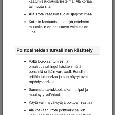
Vapauta voimanulosotto ja laske
kaatumissuojausjärjestelmä. Älä korjaa
lisälaitteet alas.
tai muuta sitä.
Vaihda vapaalle ja kytke seisontajarru.
Älä
irrota kaatumissuojausjärjestelmää.
Sammuta moottori ja irrota virta-avain.
Kaikkiin kaatumissuojausjärjestelmän
muutoksiin on hankittava valmistajan
Kytke lisälaitteiden käyttö pois, sammuta
lupa.
moottori ja irrota virta-avain:
Ennen korkeuden säätämistä, paitsi
jos säätö voidaan tehdä kuljettajan
Polttoaineiden turvallinen käsittely
istuimelta käsin.
Ennen tukkeuman poistamista.
Vältä loukkaantumiset ja
omaisuusvahingot käsittelemällä
Ennen leikkurin tarkistamista,
bensiiniä erittäin varovasti. Bensiini on
puhdistamista tai huoltamista.
erittäin tulenarkaa ja sen höyryt ovat
Jos kone osuu esteeseen tai tärisee
räjähdysherkkiä.
epätavallisesti (tarkista heti). Tarkasta,
Sammuta savukkeet, sikarit, piiput ja
onko leikkuuyksiköissä vaurioita, ja
muut sytytyslähteet.
korjaa ne ennen laitteen
käynnistämistä ja käyttämistä.
Käytä vain hyväksyttyä polttoaineastiaa.
Kytke lisälaitteiden käyttö pois, kun konetta
Älä koskaan irrota polttoainesäiliön
siirretään tai kun se ei ole käytössä.
korkkia tai lisää polttoainetta moottorin