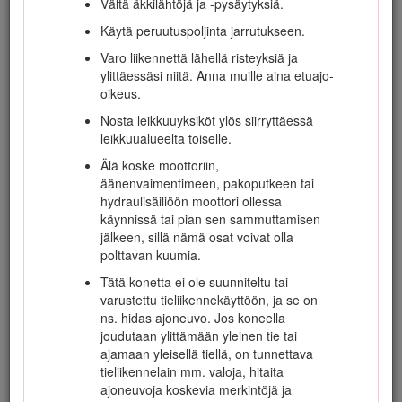
jolloin kuljettaja voi loukkaantua tai kuolla.
Vältä äkkilähtöjä ja -pysäytyksiä.
Käytä peruutuspoljinta jarrutukseen.
Varo liikennettä lähellä risteyksiä ja
Käyttö
ylittäessäsi niitä. Anna muille aina etuajo-
oikeus.
Selvitä, kuinka koneen saa pysäytettyä ja
Nosta leikkuuyksiköt ylös siirryttäessä
moottorin sammutettua nopeasti.
leikkuualueelta toiselle.
Älä käytä konetta tennis- tai lenkkitossuissa.
Älä koske moottoriin,
On suositeltavaa käyttää turvakenkiä ja pitkiä
äänenvaimentimeen, pakoputkeen tai
housuja. Jotkin paikalliset säädökset ja
hydraulisäiliöön moottori ollessa
vakuutussäännöt saattavat edellyttää niiden
käynnissä tai pian sen sammuttamisen
käyttämistä.
jälkeen, sillä nämä osat voivat olla
polttavan kuumia.
Pidä kädet, jalat ja vaatetus poissa liikkuvista
osista ja leikkurin poistoalueelta.
Tätä konetta ei ole suunniteltu tai
varustettu tieliikennekäyttöön, ja se on
Lisää polttoainetta polttoainesäiliöön, kunnes
ns. hidas ajoneuvo. Jos koneella
pinta on 12 mm täyttökaulan alareunan
joudutaan ylittämään yleinen tie tai
alapuolella. Älä täytä liikaa.
ajamaan yleisellä tiellä, on tunnettava
Tarkista päivittäin, että turvakytkimet toimivat
tieliikennelain mm. valoja, hitaita
oikein. Jos jokin kytkimistä on viallinen,
ajoneuvoja koskevia merkintöjä ja
vaihda se ennen koneen käyttöä.