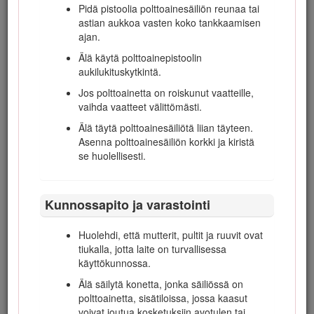
Pidä pistoolia polttoainesäiliön reunaa tai
Salamanisku voi aiheuttaa vakavan
astian aukkoa vasten koko tankkaamisen
loukkaantumisen tai hengenvaaran. Jos
ajan.
alueella on ukonilma, konetta ei saa käyttää.
Tällöin on hakeuduttava suojaan.
Älä käytä polttoainepistoolin
aukilukituskytkintä.
Vilkkuvat varoitusvalot (jos on) on kytkettävä,
kun laitteella kuljetaan yleisillä teillä, jos
Jos polttoainetta on roiskunut vaatteille,
tällaisten valojen käyttöä ei ole kielletty lailla.
vaihda vaatteet välittömästi.
Älä täytä polttoainesäiliötä liian täyteen.
Asenna polttoainesäiliön korkki ja kiristä
Kaatumissuojausjärjestelmä (ROPS) –
se huolellisesti.
Käyttö ja kunnossapito
Kaatumissuojausjärjestelmä on keskeinen ja
Kunnossapito ja varastointi
tehokas turvalaite. Käytä turvavyötä koneen
käytön aikana.
Huolehdi, että mutterit, pultit ja ruuvit ovat
Varmista, että turvavyö on nopeasti
tiukalla, jotta laite on turvallisessa
avattavissa hätätilanteessa.
käyttökunnossa.
Tarkasta leikattava alue.
Älä säilytä konetta, jonka säiliössä on
polttoainetta, sisätiloissa, jossa kaasut
Tarkista vapaa alikulkukorkeus (esim. puiden
voivat joutua kosketuksiin avotulen tai