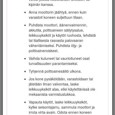
oksat, porttikäytävät, sähkölinjat) ennen kuin
kipinän kanssa.
ajat mahdollisen esteen alitse. Varo
osumasta esteeseen.
Anna moottorin jäähtyä, ennen kuin
varastoit koneen suljettuun tilaan.
Pidä kaatumissuojausjärjestelmä
turvallisessa käyttökunnossa tarkistamalla se
Puhdista moottori, äänenvaimennin,
vaurioiden varalta säännöllisesti ja pitämällä
akkutila, polttoaineen säilytysalue,
kaikki kiinnittimet tiukalla.
leikkuuyksiköt ja käytöt ruohosta, lehdistä
tai liiallisesta rasvasta palovaaran
Vaihda vaurioitunut
vähentämiseksi. Puhdista öljy- ja
kaatumissuojausjärjestelmä. Älä korjaa tai
polttoaineroiskeet.
muuta sitä.
Vaihda kuluneet tai vaurioituneet osat
Älä
irrota kaatumissuojausjärjestelmää.
turvallisuuden parantamiseksi.
Kaikkiin kaatumissuojausjärjestelmän
Tyhjennä polttoainesäiliö ulkona.
muutoksiin on hankittava valmistajan lupa.
Jos kone pysäköidään, varastoidaan tai
jätetään ilman valvontaa, laske
leikkuuyksiköt alas, ellei käytettävissä ole
Polttoaineiden turvallinen käsittely
mekaanista varmistuslukkoa.
Vältä loukkaantumiset ja omaisuusvahingot
Vapauta käytöt, laske leikkuuyksiköt,
käsittelemällä bensiiniä erittäin varovasti.
kytke seisontajarru, sammuta moottori ja
Bensiini on erittäin tulenarkaa ja sen höyryt
irrota virta-avain. Odota ennen koneen