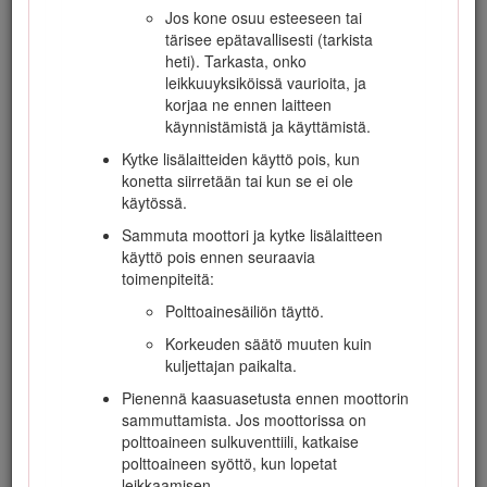
suorittaminen edellyttää. Käytä vain
Jos kone osuu esteeseen tai
valmistajan hyväksymiä lisälaitteita ja -
tärisee epätavallisesti (tarkista
varusteita.
heti). Tarkasta, onko
leikkuuyksiköissä vaurioita, ja
Tarkista, että käyttäjän pitokytkimet,
korjaa ne ennen laitteen
turvakytkimet ja kilvet ovat paikoillaan ja
käynnistämistä ja käyttämistä.
toimivat oikein. Älä käytä konetta, mikäli ne
eivät toimi kunnolla.
Kytke lisälaitteiden käyttö pois, kun
konetta siirretään tai kun se ei ole
käytössä.
Käyttö
Sammuta moottori ja kytke lisälaitteen
käyttö pois ennen seuraavia
toimenpiteitä:
Älä käytä moottoria ahtaissa tiloissa, joihin
voi kertyä vaarallista häkää ja muita
Polttoainesäiliön täyttö.
pakokaasuja.
Korkeuden säätö muuten kuin
Leikkaa ruohoa vain päivänvalossa tai
kuljettajan paikalta.
hyvässä keinovalaistuksessa.
Pienennä kaasuasetusta ennen moottorin
Vapauta kaikki terien kiinnikkeet, siirrä vaihde
sammuttamista. Jos moottorissa on
vapaalle ja kytke seisontajarru ennen kuin
polttoaineen sulkuventtiili, katkaise
käynnistät moottorin. Käynnistä moottori vain
polttoaineen syöttö, kun lopetat
käyttäjän paikalta käsin. Älä irrota
leikkaamisen.