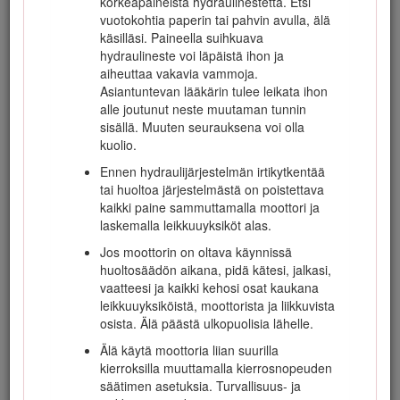
korkeapaineista hydraulinestettä. Etsi
leikkuuolosuhteet, kuten märkä tai
vuotokohtia paperin tai pahvin avulla, älä
kumpuileva alusta, nopeus (etenkin
käsilläsi. Paineella suihkuava
käännettäessä), leikkuuyksikköjen asento
hydraulineste voi läpäistä ihon ja
(ylhäällä tai alhaalla), rengaspaine ja
aiheuttaa vakavia vammoja.
käyttäjän kokemus. Jos rinteen kaltevuus on
Asiantuntevan lääkärin tulee leikata ihon
korkeintaan 20 astetta, kaatumisen riski on
alle joutunut neste muutaman tunnin
pieni. Kun kaltevuus kasvaa suositeltuun
sisällä. Muuten seurauksena voi olla
25 asteen enimmäiskulmaan asti, myös
kuolio.
kaatumisriski kasvaa kohtalaiseksi.
Älä ylitä
25 asteen kaltevuutta, sillä kaatumisen
Ennen hydraulijärjestelmän irtikytkentää
riski on tällöin erittäin korkea, ja
tai huoltoa järjestelmästä on poistettava
kaatumisesta voi seurata vakava
kaikki paine sammuttamalla moottori ja
tapaturma tai kuolema.
laskemalla leikkuuyksiköt alas.
Laske leikkuuyksiköt alamäkeen ajettaessa.
Jos moottorin on oltava käynnissä
Tällöin ohjattavuus paranee.
huoltosäädön aikana, pidä kätesi, jalkasi,
vaatteesi ja kaikki kehosi osat kaukana
Vältä äkkilähtöjä ja -pysäytyksiä.
leikkuuyksiköistä, moottorista ja liikkuvista
Käytä peruutuspoljinta jarrutukseen.
osista. Älä päästä ulkopuolisia lähelle.
Varo liikennettä lähellä risteyksiä ja
Älä käytä moottoria liian suurilla
ylittäessäsi niitä. Anna muille aina etuajo-
kierroksilla muuttamalla kierrosnopeuden
oikeus.
säätimen asetuksia. Turvallisuus- ja