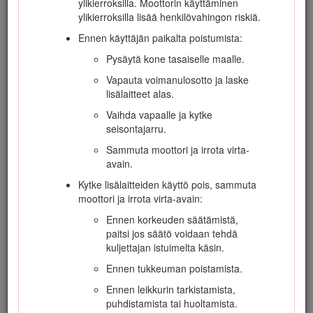
ylikierroksilla. Moottorin käyttäminen
konetyypin sopimattomuus
ylikierroksilla lisää henkilövahingon riskiä.
tehtävään
Ennen käyttäjän paikalta poistumista:
piittaamattomuus maaperän
ominaisuuksista, varsinkin
Pysäytä kone tasaiselle maalle.
kaltevuudesta
Vapauta voimanulosotto ja laske
virheellinen kiinnitys tai kuorman
lisälaitteet alas.
jakauma.
Vaihda vapaalle ja kytke
seisontajarru.
Sammuta moottori ja irrota virta-
Valmistelut
avain.
Pukeudu asianmukaisesti. Käytä
Kytke lisälaitteiden käyttö pois, sammuta
silmäsuojaimia, tukevia liukastumisen estäviä
moottori ja irrota virta-avain:
kenkiä ja kuulosuojaimia. Sido pitkät hiukset.
Ennen korkeuden säätämistä,
Älä käytä koruja.
paitsi jos säätö voidaan tehdä
Tarkasta huolellisesti alue, jolla laitetta on
kuljettajan istuimelta käsin.
tarkoitus käyttää, ja poista kaikki esineet,
Ennen tukkeuman poistamista.
jotka se voi singota.
Ennen leikkurin tarkistamista,
Tutki maasto, jotta voit arvioida, mitä
puhdistamista tai huoltamista.
lisälaitteita ja -varusteita työn turvallinen