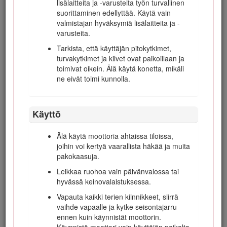
lisälaitteita ja -varusteita työn turvallinen
synnynnäisiä epämuodostumia tai muuta
suorittaminen edellyttää. Käytä vain
lisääntymiseen liittyvää haittaa.
valmistajan hyväksymiä lisälaitteita ja -
varusteita.
Tarkista, että käyttäjän pitokytkimet,
turvakytkimet ja kilvet ovat paikoillaan ja
Turvaohjeet
toimivat oikein. Älä käytä konetta, mikäli
ne eivät toimi kunnolla.
Tämä kone on suunniteltu EN ISO 5395:2013- (kun
koneessa on asianmukaiset ohjetarrat) ja ANSI B71.4-2012 -
Käyttö
standardien mukaisesti.
Koneen virheellinen käyttö tai huolto voi aiheuttaa
Älä käytä moottoria ahtaissa tiloissa,
tapaturman. Vähennä loukkaantumisriskiä
joihin voi kertyä vaarallista häkää ja muita
noudattamalla näitä turvallisuusohjeita ja huomioimalla
pakokaasuja.
aina varoitusmerkki, joka tarkoittaa varoitusta, vaaraa
tai hengenvaaraa – henkilöturvallisuusohjeet. Ohjeiden
Leikkaa ruohoa vain päivänvalossa tai
noudattamatta jättäminen saattaa johtaa
hyvässä keinovalaistuksessa.
henkilövahinkoon tai kuolemaan.
Vapauta kaikki terien kiinnikkeet, siirrä
Important: Lisätietoja CE-määräysten edellyttämistä
vaihde vapaalle ja kytke seisontajarru
tiedoista on koneen mukana toimitetussa
ennen kuin käynnistät moottorin.
vaatimustenmukaisuusvakuutuksessa.