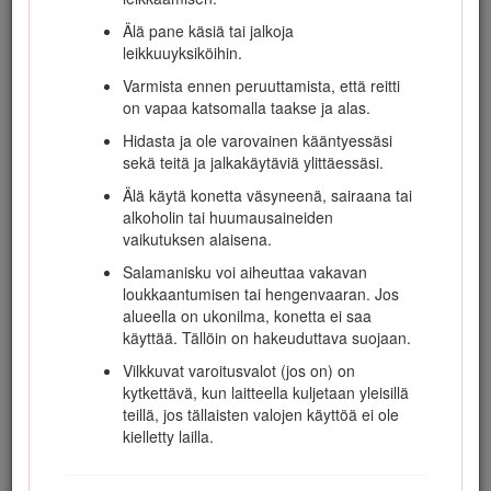
kaatumissuojausjärjestelmää. Käytä aina
Älä pane käsiä tai jalkoja
turvavöitä käytön aikana.
leikkuuyksiköihin.
Älä laita käsiä tai jalkoja pyörivien osien
Varmista ennen peruuttamista, että reitti
lähelle tai alle. Älä milloinkaan mene
on vapaa katsomalla taakse ja alas.
heittoaukon eteen.
Hidasta ja ole varovainen kääntyessäsi
Muista, että turvallista rinnettä ei ole.
sekä teitä ja jalkakäytäviä ylittäessäsi.
Ruohorinteillä ajettaessa on oltava erityisen
varovainen. Kaatumisen ehkäisemiseksi:
Älä käytä konetta väsyneenä, sairaana tai
alkoholin tai huumausaineiden
Älä käynnistä tai pysähdy äkillisesti
vaikutuksen alaisena.
ajaessasi ylä- tai alamäkeen.
Salamanisku voi aiheuttaa vakavan
Pidä koneen nopeus alhaisena rinteillä
loukkaantumisen tai hengenvaaran. Jos
ja jyrkissä käännöksissä.
alueella on ukonilma, konetta ei saa
Varo töyssyjä, kuoppia ja muita piileviä
käyttää. Tällöin on hakeuduttava suojaan.
vaaroja.
Vilkkuvat varoitusvalot (jos on) on
Älä koskaan leikkaa ruohoa rinteen
kytkettävä, kun laitteella kuljetaan yleisillä
poikittaissuunnassa, ellei leikkuria ole
teillä, jos tällaisten valojen käyttöä ei ole
suunniteltu tähän tarkoitukseen.
kielletty lailla.
Pidä silmällä monttuja ja muita piileviä
vaaroja.