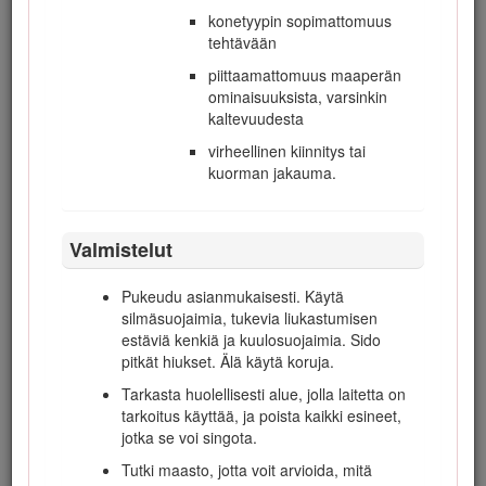
Kalifornian lain (California Public Resource Code) pykälät
konetyypin sopimattomuus
4442 ja 4443 kieltävät tämän moottorin käytön metsä-,
tehtävään
pensaikko- tai ruohopeitteisillä mailla, jos moottoria ei ole
varustettu pykälässä 4442 mainitulla hyvässä
piittaamattomuus maaperän
käyttökunnossa pidetyllä kipinänsammuttimella tai jos
ominaisuuksista, varsinkin
moottoria ei ole suojattu, varustettu ja huollettu palovaaran
kaltevuudesta
ehkäisemiseksi.
virheellinen kiinnitys tai
Mukana toimitettavassa moottorin käyttöoppaassa on USA:n
kuorman jakauma.
ympäristönsuojeluelimen EPA:n (Environmental Protection
Agency) ja Kalifornian päästöjen hallintaa koskevien
määräysten päästöjärjestelmiä, kunnossapitoa ja takuuta
Valmistelut
koskevia tietoja. Käyttöoppaita voi tilata moottorin
valmistajalta.
Pukeudu asianmukaisesti. Käytä
Vaara
silmäsuojaimia, tukevia liukastumisen
estäviä kenkiä ja kuulosuojaimia. Sido
pitkät hiukset. Älä käytä koruja.
KALIFORNIA
Tarkasta huolellisesti alue, jolla laitetta on
Lakiesityksen 65 mukainen varoitus
tarkoitus käyttää, ja poista kaikki esineet,
Dieselmoottorin tuottamat pakokaasut ja jotkin niiden
jotka se voi singota.
aineosat sisältävät kemikaaleja, jotka Kalifornian
Tutki maasto, jotta voit arvioida, mitä
osavaltion tietojen mukaan aiheuttavat syöpää,