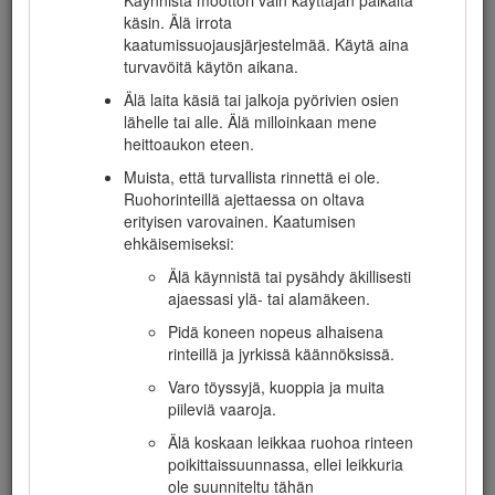
Käynnistä moottori vain käyttäjän paikalta
käsin. Älä irrota
Turvalliset käyttötavat
kaatumissuojausjärjestelmää. Käytä aina
turvavöitä käytön aikana.
Älä laita käsiä tai jalkoja pyörivien osien
Koulutus
lähelle tai alle. Älä milloinkaan mene
heittoaukon eteen.
Lue
käyttöopas
ja muu koulutusmateriaali
Muista, että turvallista rinnettä ei ole.
huolellisesti. Tutustu ohjauslaitteisiin,
Ruohorinteillä ajettaessa on oltava
turvamerkintöihin ja laitteen oikeaoppiseen
erityisen varovainen. Kaatumisen
käyttöön.
ehkäisemiseksi:
Jos käyttäjä tai mekaanikko ei ymmärrä
Älä käynnistä tai pysähdy äkillisesti
oppaan kieltä, omistajan on selitettävä heille
ajaessasi ylä- tai alamäkeen.
sen sisältö.
Pidä koneen nopeus alhaisena
Älä koskaan anna lasten tai näihin ohjeisiin
rinteillä ja jyrkissä käännöksissä.
perehtymättömien henkilöiden käyttää tai
huoltaa leikkuria. Paikalliset säännökset
Varo töyssyjä, kuoppia ja muita
saattavat asettaa rajoituksia käyttäjän iälle.
piileviä vaaroja.
Älä koskaan leikkaa ruohoa, kun lähistöllä on
Älä koskaan leikkaa ruohoa rinteen
ihmisiä (varsinkin lapsia) tai lemmikkieläimiä.
poikittaissuunnassa, ellei leikkuria
ole suunniteltu tähän
Muista, että käyttäjä vastaa muille ihmisille