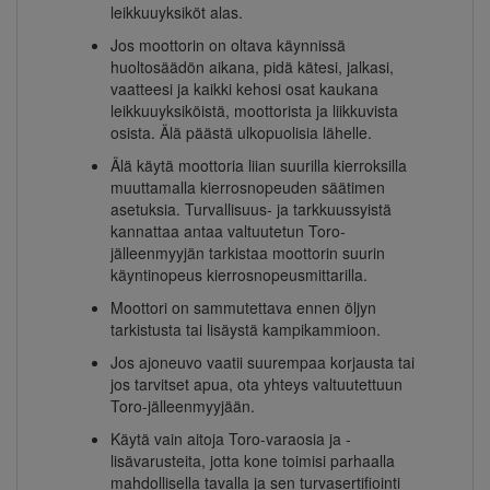
leikkuuyksiköt alas.
Jos moottorin on oltava käynnissä
huoltosäädön aikana, pidä kätesi, jalkasi,
vaatteesi ja kaikki kehosi osat kaukana
leikkuuyksiköistä, moottorista ja liikkuvista
osista. Älä päästä ulkopuolisia lähelle.
Älä käytä moottoria liian suurilla kierroksilla
muuttamalla kierrosnopeuden säätimen
asetuksia. Turvallisuus- ja tarkkuussyistä
kannattaa antaa valtuutetun Toro-
jälleenmyyjän tarkistaa moottorin suurin
käyntinopeus kierrosnopeusmittarilla.
Moottori on sammutettava ennen öljyn
tarkistusta tai lisäystä kampikammioon.
Jos ajoneuvo vaatii suurempaa korjausta tai
jos tarvitset apua, ota yhteys valtuutettuun
Toro-jälleenmyyjään.
Käytä vain aitoja Toro-varaosia ja -
lisävarusteita, jotta kone toimisi parhaalla
mahdollisella tavalla ja sen turvasertifiointi