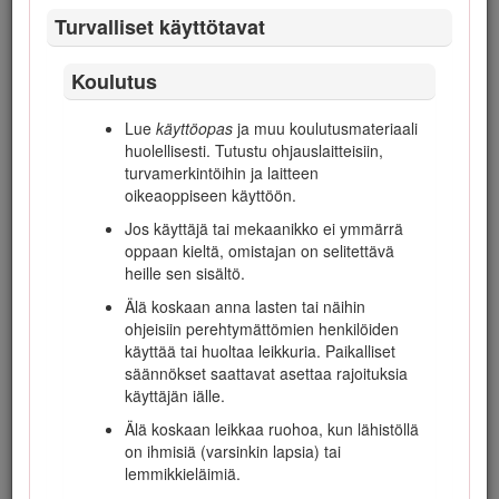
Turvalliset käyttötavat
Voit ottaa yhteyden Toroon suoraan osoitteessa
www.Toro.com, jos tarvitset tietoja tuotteista ja
lisävarusteista, lähimmästä jälleenmyyjästä tai jos haluat
Koulutus
rekisteröidä tuotteesi.
Lue
käyttöopas
ja muu koulutusmateriaali
Aina kun tarvitset huoltoa, alkuperäisiä Toro-varaosia tai
huolellisesti. Tutustu ohjauslaitteisiin,
lisätietoja, ota yhteys valtuutettuun huoltoliikkeeseen tai
turvamerkintöihin ja laitteen
Toron asiakaspalveluun. Ota tällöin tuotteen malli- ja
oikeaoppiseen käyttöön.
sarjanumerot valmiiksi esiin. Kuva
1
näyttää laitteen malli ja
sarjanumeron sijainnin. Kirjoita numerot annettuun tilaan.
Jos käyttäjä tai mekaanikko ei ymmärrä
oppaan kieltä, omistajan on selitettävä
heille sen sisältö.
Älä koskaan anna lasten tai näihin
ohjeisiin perehtymättömien henkilöiden
käyttää tai huoltaa leikkuria. Paikalliset
säännökset saattavat asettaa rajoituksia
käyttäjän iälle.
Älä koskaan leikkaa ruohoa, kun lähistöllä
on ihmisiä (varsinkin lapsia) tai
Kuva 1
lemmikkieläimiä.