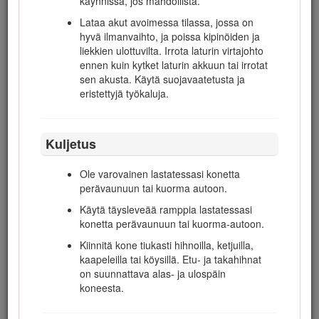
käynnissä, jos mahdollista.
perävaunusta ja tankkaa laite, kun sen
Lataa akut avoimessa tilassa, jossa on
pyörillä on kosketus maahan. Jos se ei ole
hyvä ilmanvaihto, ja poissa kipinöiden ja
mahdollista, tankkaa tällainen laite
liekkien ulottuvilta. Irrota laturin virtajohto
mieluummin kannettavasta astiasta kuin
ennen kuin kytket laturin akkuun tai irrotat
polttoaineen jakelupistoolilla.
sen akusta. Käytä suojavaatetusta ja
Pidä pistoolia polttoainesäiliön reunaa tai
eristettyjä työkaluja.
astian aukkoa vasten koko tankkaamisen
ajan.
Älä käytä polttoainepistoolin
Kuljetus
aukilukituskytkintä.
Ole varovainen lastatessasi konetta
Jos polttoainetta on roiskunut vaatteille,
perävaunuun tai kuorma autoon.
vaihda vaatteet välittömästi.
Käytä täysleveää ramppia lastatessasi
Älä täytä polttoainesäiliötä liian täyteen.
konetta perävaunuun tai kuorma-autoon.
Asenna polttoainesäiliön korkki ja kiristä se
huolellisesti.
Kiinnitä kone tiukasti hihnoilla, ketjuilla,
kaapeleilla tai köysillä. Etu- ja takahihnat
on suunnattava alas- ja ulospäin
koneesta.
Kunnossapito ja varastointi