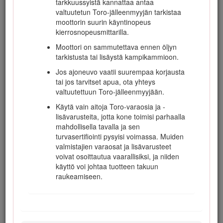
tarkkuussyistä kannattaa antaa
Nosta leikkuuyksiköt ylös siirryttäessä
valtuutetun Toro-jälleenmyyjän tarkistaa
leikkuualueelta toiselle.
moottorin suurin käyntinopeus
Älä koske moottoriin, äänenvaimentimeen,
kierrosnopeusmittarilla.
pakoputkeen tai hydraulisäiliöön moottori
Moottori on sammutettava ennen öljyn
ollessa käynnissä tai pian sen
tarkistusta tai lisäystä kampikammioon.
sammuttamisen jälkeen, sillä nämä osat
voivat olla polttavan kuumia.
Jos ajoneuvo vaatii suurempaa korjausta
tai jos tarvitset apua, ota yhteys
Tätä konetta ei ole suunniteltu tai varustettu
valtuutettuun Toro-jälleenmyyjään.
tieliikennekäyttöön, ja se on ns. hidas
ajoneuvo. Jos koneella joudutaan ylittämään
Käytä vain aitoja Toro-varaosia ja -
yleinen tie tai ajamaan yleisellä tiellä, on
lisävarusteita, jotta kone toimisi parhaalla
tunnettava tieliikennelain mm. valoja, hitaita
mahdollisella tavalla ja sen
ajoneuvoja koskevia merkintöjä ja heijastimia
turvasertifiointi pysyisi voimassa. Muiden
koskevat määräykset ja noudatettava niitä.
valmistajien varaosat ja lisävarusteet
voivat osoittautua vaarallisiksi, ja niiden
käyttö voi johtaa tuotteen takuun
raukeamiseen.
Kunnossapito ja varastointi
Ennen kuin huollat tai säädät konetta,
sammuta moottori ja irrota virta-avain.