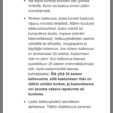
Älä käytä konetta sivuttain liian jyrkällä
hengenvaaran.
rinteellä. Kone voi kaatua ennen pidon
menettämistä.
Älä käytä moottoria sisällä tai suljetussa tilassa.
Rinteen kaltevuus, jossa koneet kaatuvat,
riippuu monista tekijöistä. Näihin kuuluvat
leikkuuolosuhteet, kuten märkä tai
Valmistelut
kumpuileva alusta, nopeus (etenkin
käännettäessä), leikkuuyksikköjen asento
Laadi omat erityistoimintatavat ja työskentelyohjeet
(ylhäällä tai alhaalla), rengaspaine ja
epätavallisiin käyttöolosuhteisiin (jos esim. rinteet
käyttäjän kokemus. Jos rinteen kaltevuus
ovat liian jyrkkiä ajettaviksi).
Tutki koko
on korkeintaan 20 astetta, kaatumisen
leikkuualue ja selvitä, millä rinteillä konetta
riski on pieni. Kun kaltevuus kasvaa
voidaan käyttää turvallisesti.
Kun tutkit aluetta,
suositeltuun 25 asteen enimmäiskulmaan
käytä aina tervettä järkeä ja ota maaperän kunto ja
asti, myös kaatumisriski kasvaa
kaatumisen riski huomioon.
kohtalaiseksi.
Älä ylitä 25 asteen
kaltevuutta, sillä kaatumisen riski on
tällöin erittäin korkea, ja kaatumisesta
Koulutus
voi seurata vakava tapaturma tai
kuolema.
Käyttäjän on oltava koulutettu ajamaan rinteillä. Jos
Laske leikkuuyksiköt alamäkeen
rinteillä ajettaessa ei noudateta varovaisuutta,
ajettaessa. Tällöin ohjattavuus paranee.
ajoneuvo saattaa kallistua tai pyörähtää ympäri,