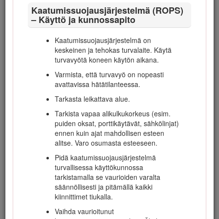
Kaatumissuojausjärjestelmä (ROPS)
Varo liikennettä, kun ylität tien tai
– Käyttö ja kunnossapito
työskentelet tien lähistöllä.
Pysäytä terät, ennen kuin ylität muun kuin
Kaatumissuojausjärjestelmä on
ruohopinnan.
keskeinen ja tehokas turvalaite. Käytä
Kun käytät lisälaitteita, älä koskaan ohjaa
turvavyötä koneen käytön aikana.
leikkuujätteen poistoa ihmisiä kohti tai päästä
Varmista, että turvavyö on nopeasti
ketään koneen lähelle käytön aikana.
avattavissa hätätilanteessa.
Älä koskaan käytä konetta, jonka suojukset
Tarkasta leikattava alue.
tai suojalevyt ovat vaurioituneet tai jossa ei
ole suojalaitteita. Varmista, että kaikki
Tarkista vapaa alikulkukorkeus (esim.
turvalaitteet ovat paikoillaan, ne on säädetty
puiden oksat, porttikäytävät, sähkölinjat)
oikein ja ne toimivat kunnolla.
ennen kuin ajat mahdollisen esteen
alitse. Varo osumasta esteeseen.
Älä muuta moottorin kierrosnopeuden
säätimen asetuksia tai käytä moottoria
Pidä kaatumissuojausjärjestelmä
ylikierroksilla. Moottorin käyttäminen
turvallisessa käyttökunnossa
ylikierroksilla lisää henkilövahingon riskiä.
tarkistamalla se vaurioiden varalta
säännöllisesti ja pitämällä kaikki
Ennen käyttäjän paikalta poistumista:
kiinnittimet tiukalla.
Pysäytä kone tasaiselle maalle.
Vaihda vaurioitunut