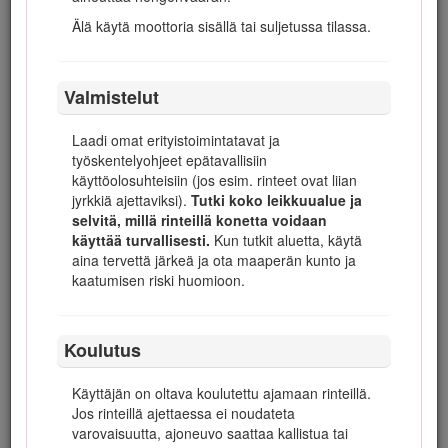
varmistuslukkoa.
Älä käytä moottoria sisällä tai suljetussa tilassa.
Vapauta käytöt, laske leikkuuyksiköt, kytke
seisontajarru, sammuta moottori ja irrota
virta-avain. Odota ennen koneen säätämistä,
Valmistelut
puhdistamista tai korjaamista, että kaikki osat
pysähtyvät kokonaan.
Laadi omat erityistoimintatavat ja
Sulje polttoaineen sulkuventtiili koneen
työskentelyohjeet epätavallisiin
varastoinnin tai kuljetuksen ajaksi. Älä säilytä
käyttöolosuhteisiin (jos esim. rinteet ovat liian
polttoainetta lähellä avotulta.
jyrkkiä ajettaviksi).
Tutki koko leikkuualue ja
selvitä, millä rinteillä konetta voidaan
Pysäköi kone tasaiselle maalle. Älä anna
käyttää turvallisesti.
Kun tutkit aluetta, käytä
tehtävään kouluttamattomien henkilöiden
aina tervettä järkeä ja ota maaperän kunto ja
huoltaa konetta.
kaatumisen riski huomioon.
Tue osat tarvittaessa pukkien avulla.
Vapauta paine huolellisesti osista, joihin on
varastoitunut energiaa.
Koulutus
Irrota akku ennen kuin korjaat konetta. Irrota
Käyttäjän on oltava koulutettu ajamaan rinteillä.
kaapeli ensin negatiivisesta navasta ja vasta
Jos rinteillä ajettaessa ei noudateta
sitten positiivisesta navasta. Kytke kaapeli
varovaisuutta, ajoneuvo saattaa kallistua tai
ensin plusnapaan ja vasta sitten