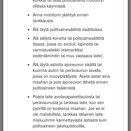
ollessa käynnissä.
Sammuta moottori ja kytke lisälaitteen käyttö
pois ennen seuraavia toimenpiteitä:
Anna moottorin jäähtyä ennen
tankkausta.
Polttoainesäiliön täyttö.
Älä täytä polttoainesäiliötä sisätiloissa.
Korkeuden säätö muuten kuin
kuljettajan paikalta.
Älä säilytä konetta tai polttoainesäiliötä
tilassa, jossa on avotuli, kipinöitä tai
Pienennä kaasuasetusta ennen moottorin
varmistusliekki (esimerkiksi
sammuttamista. Jos moottorissa on
vedenlämmitin tai muu vastaava laite).
polttoaineen sulkuventtiili, katkaise
polttoaineen syöttö, kun lopetat
Älä täytä astioita ajoneuvon sisällä tai
leikkaamisen.
kuorma-auton tai perävaunun lavalla,
jossa on muovipäällyste. Aseta astiat aina
Älä pane käsiä tai jalkoja leikkuuyksiköihin.
maahan ja pois ajoneuvon läheltä ennen
Varmista ennen peruuttamista, että reitti on
polttoaineen lisäämistä.
vapaa katsomalla taakse ja alas.
Poista laite avolavapakettiautosta tai
Hidasta ja ole varovainen kääntyessäsi sekä
perävaunusta ja tankkaa laite, kun sen
teitä ja jalkakäytäviä ylittäessäsi.
pyörillä on kosketus maahan. Jos se ei
ole mahdollista, tankkaa tällainen laite
Älä käytä konetta väsyneenä, sairaana tai
mieluummin kannettavasta astiasta kuin
alkoholin tai huumausaineiden vaikutuksen
polttoaineen jakelupistoolilla.
alaisena.