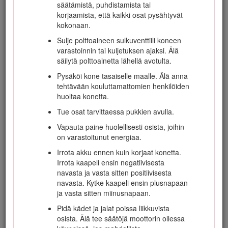
ovat räjähdysherkkiä.
säätämistä, puhdistamista tai
korjaamista, että kaikki osat pysähtyvät
Sammuta savukkeet, sikarit, piiput ja muut
kokonaan.
sytytyslähteet.
Sulje polttoaineen sulkuventtiili koneen
Käytä vain hyväksyttyä polttoaineastiaa.
varastoinnin tai kuljetuksen ajaksi. Älä
Älä koskaan irrota polttoainesäiliön korkkia
säilytä polttoainetta lähellä avotulta.
tai lisää polttoainetta moottorin ollessa
Pysäköi kone tasaiselle maalle. Älä anna
käynnissä.
tehtävään kouluttamattomien henkilöiden
Anna moottorin jäähtyä ennen tankkausta.
huoltaa konetta.
Älä täytä polttoainesäiliötä sisätiloissa.
Tue osat tarvittaessa pukkien avulla.
Älä säilytä konetta tai polttoainesäiliötä
Vapauta paine huolellisesti osista, joihin
tilassa, jossa on avotuli, kipinöitä tai
on varastoitunut energiaa.
varmistusliekki (esimerkiksi vedenlämmitin tai
Irrota akku ennen kuin korjaat konetta.
muu vastaava laite).
Irrota kaapeli ensin negatiivisesta
Älä täytä astioita ajoneuvon sisällä tai
navasta ja vasta sitten positiivisesta
kuorma-auton tai perävaunun lavalla, jossa
navasta. Kytke kaapeli ensin plusnapaan
on muovipäällyste. Aseta astiat aina maahan
ja vasta sitten miinusnapaan.
ja pois ajoneuvon läheltä ennen polttoaineen
Pidä kädet ja jalat poissa liikkuvista
lisäämistä.
osista. Älä tee säätöjä moottorin ollessa
Poista laite avolavapakettiautosta tai