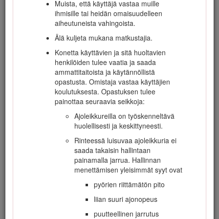
Malli- ja sarjanumeron sijainti
Muista, että käyttäjä vastaa muille
ihmisille tai heidän omaisuudelleen
aiheutuneista vahingoista.
Tässä käyttöoppaassa esiintyvä varoitusmerkintä (Kuva
2
)
ilmaisee vaaratilannetta, josta saattaa olla seurauksena
Älä kuljeta mukana matkustajia.
vakava tapaturma tai jopa kuolema, jos suositellut
Konetta käyttävien ja sitä huoltavien
varotoimenpiteet laiminlyödään.
henkilöiden tulee vaatia ja saada
ammattitaitoista ja käytännöllistä
opastusta. Omistaja vastaa käyttäjien
koulutuksesta. Opastuksen tulee
painottaa seuraavia seikkoja:
Kuva 2
Ajoleikkureilla on työskenneltävä
Varoitusmerkintä
huolellisesti ja keskittyneesti.
Rinteessä luisuvaa ajoleikkuria ei
Tässä käyttöoppaassa käytetään kahta termiä tietojen
saada takaisin hallintaan
korostamiseksi.
Tärkeää
kiinnittää huomiota mekaanisiin
painamalla jarrua. Hallinnan
erikoistietoihin ja
Huomautus
korostaa erityishuomion
menettämisen yleisimmät syyt ovat
ansaitsevia yleistietoja.
pyörien riittämätön pito
Tämä tuote on asiaankuuluvien eurooppalaisten direktiivien
mukainen. Lisätietoja on erillisessä tuotekohtaisessa
liian suuri ajonopeus
vaatimustenmukaisuusvakuutuksessa.
puutteellinen jarrutus