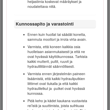
heijastimia koskevat määräykset ja
noudatettava niitä.
Kun käynnistät moottorin, kytke
seisontajarru, aseta ajopoljin vapaalle ja
kytke terän käyttö pois. Kun moottori on
käynnistynyt, vapauta seisontajarru ja pidä
Kunnossapito ja varastointi
jalkasi pois ajopolkimen päältä. Kone ei saa
liikkua. Jos liikettä havaitaan, säädä
Ennen kuin huollat tai säädät konetta,
vetopyörä kohdan
Vetopyörän säätö vapaalle
sammuta moottori ja irrota virta-avain.
ohjeiden mukaisesti.
Varmista, että koneen kaikkia osia
Ole erittäin varovainen käyttäessäsi konetta
huolletaan asianmukaisesti ja että ne
hiekkaesteiden, ojien, purojen, jyrkkien
ovat hyvässä käyttökunnossa. Tarkista
rinteiden tai muiden vaarallisten paikkojen
kaikki mutterit, pultit, ruuvit ja
lähettyvillä.
hydrauliliitännät säännöllisesti.
Hidasta vauhtia, kun teet jyrkkiä käännöksiä.
Varmista ennen järjestelmän paineen
Älä käänny rinteessä.
lisäämistä, että kaikki hydrauliputkien
liittimet ovat tiukalla ja että kaikki
Älä käytä konetta sivuttain liian jyrkällä
hydrauliletkut ja -putket ovat hyvässä
rinteellä. Kone voi kaatua ennen pidon
kunnossa.
menettämistä.
Pidä keho ja kädet kaukana vuotavista
Rinteen kaltevuus, jossa koneet kaatuvat,
rei’istä ja suuttimista, joista suihkuaa
riippuu monista tekijöistä. Näihin kuuluvat