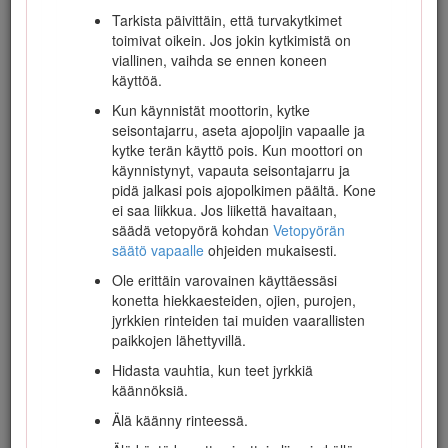
Tarkista päivittäin, että turvakytkimet
toimivat oikein. Jos jokin kytkimistä on
viallinen, vaihda se ennen koneen
käyttöä.
Toro-leikkurin turvallisuus
Kun käynnistät moottorin, kytke
seisontajarru, aseta ajopoljin vapaalle ja
Seuraavassa luettelossa on Toro-tuotteita koskevia
kytke terän käyttö pois. Kun moottori on
turvaohjeita ja muita turvallisuustietoja, jotka on syytä
käynnistynyt, vapauta seisontajarru ja
tietää ja jotka eivät sisälly CEN-, ANSI- tai ISO-
pidä jalkasi pois ajopolkimen päältä. Kone
standardeihin.
ei saa liikkua. Jos liikettä havaitaan,
säädä vetopyörä kohdan
Vetopyörän
Tämä tuote voi katkaista jalan tai käden sekä singota
säätö vapaalle
ohjeiden mukaisesti.
esineitä. Noudata aina kaikkia turvallisuusohjeita
vakavan loukkaantumisen tai kuoleman välttämiseksi.
Ole erittäin varovainen käyttäessäsi
konetta hiekkaesteiden, ojien, purojen,
Tuotteen käyttäminen muuhun kuin sen aiottuun
jyrkkien rinteiden tai muiden vaarallisten
käyttötarkoitukseen voi olla vaarallista käyttäjälle ja
paikkojen lähettyvillä.
sivullisille.
Hidasta vauhtia, kun teet jyrkkiä
Vaara
käännöksiä.
Älä käänny rinteessä.
Moottorin pakokaasu sisältää hiilimonoksidia, joka
on hajuton ja myrkyllinen kaasu ja voi aiheuttaa