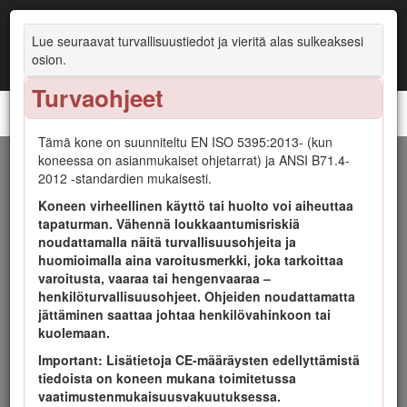
Lue seuraavat turvallisuustiedot ja vieritä alas sulkeaksesi
osion.
Turvaohjeet
Reelmaster® 3555- ja 3575-ajoyksiköt
Tämä kone on suunniteltu EN ISO 5395:2013- (kun
koneessa on asianmukaiset ohjetarrat) ja ANSI B71.4-
Johdanto
2012 -standardien mukaisesti.
Koneen virheellinen käyttö tai huolto voi aiheuttaa
Tämä kone on ajettava kelateräleikkuri, joka on tarkoitettu
tapaturman. Vähennä loukkaantumisriskiä
ammattimaiseen kaupalliseen käyttöön. Se on tarkoitettu
noudattamalla näitä turvallisuusohjeita ja
pääasiassa puistojen, golfkenttien, urheilukenttien ja
huomioimalla aina varoitusmerkki, joka tarkoittaa
kaupallisten kiinteistöjen viheralueiden ruohonleikkuuseen.
varoitusta, vaaraa tai hengenvaaraa –
Sitä ei ole tarkoitettu pensaiden leikkuuseen tai ruohon tai
henkilöturvallisuusohjeet. Ohjeiden noudattamatta
muun kasvuston leikkuuseen teiden varsilla eikä
jättäminen saattaa johtaa henkilövahinkoon tai
maatalouskäyttöön.
kuolemaan.
Lue nämä tiedot huolellisesti, jotta oppisit käyttämään ja
Important: Lisätietoja CE-määräysten edellyttämistä
huoltamaan laitetta asianmukaisesti sekä välttämään
tiedoista on koneen mukana toimitetussa
tapaturmia ja tuotevaurioita. Olet itse vastuussa tuotteen
vaatimustenmukaisuusvakuutuksessa.
asianmukaisesta ja turvallisesta käytöstä.