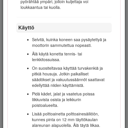
pyörähtää ympäri, jolloin kuljettaja voi
miinusnapaan.
loukkaantua tai kuolla.
Pidä kädet ja jalat poissa liikkuvista osista.
Älä tee säätöjä moottorin ollessa käynnissä,
jos mahdollista.
Käyttö
Lataa akut avoimessa tilassa, jossa on hyvä
ilmanvaihto, ja poissa kipinöiden ja liekkien
Selvitä, kuinka koneen saa pysäytettyä ja
ulottuvilta. Irrota laturin virtajohto ennen kuin
moottorin sammutettua nopeasti.
kytket laturin akkuun tai irrotat sen akusta.
Käytä suojavaatetusta ja eristettyjä työkaluja.
Älä käytä konetta tennis- tai
lenkkitossuissa.
On suositeltavaa käyttää turvakenkiä ja
Kuljetus
pitkiä housuja. Jotkin paikalliset
säädökset ja vakuutussäännöt saattavat
edellyttää niiden käyttämistä.
Ole varovainen lastatessasi konetta
perävaunuun tai kuorma autoon.
Pidä kädet, jalat ja vaatetus poissa
liikkuvista osista ja leikkurin
Käytä täysleveää ramppia lastatessasi
poistoalueelta.
konetta perävaunuun tai kuorma-autoon.
Lisää polttoainetta polttoainesäiliöön,
Kiinnitä kone tiukasti hihnoilla, ketjuilla,
kunnes pinta on 12 mm täyttökaulan
kaapeleilla tai köysillä. Etu- ja takahihnat on
alareunan alapuolella. Älä täytä liikaa.
suunnattava alas- ja ulospäin koneesta.