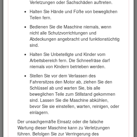
Verletzungen oder Sachschäden auftreten.
Einsatz des Geräts.
Halten Sie Hände und Füße von beweglichen
Besuchen Sie Toro.com für weitere Informationen,
Teilen fern.
einschließlich Sicherheitstipps, Schulungsunterlagen,
Zubehörinformationen, Standort eines Händlers oder
Bedienen Sie die Maschine niemals, wenn
Registrierung Ihres Produkts.
nicht alle Schutzvorrichtungen und
Abdeckungen angebracht und funktionstüchtig
Wenden Sie sich an den Toro-Vertragshändler oder
sind.
Kundendienst, wenn Sie eine Serviceleistung,
Originalersatzteile von Toro oder weitere Informationen
Halten Sie Unbeteiligte und Kinder vom
benötigen. Haben Sie dafür die Modell- und Seriennummern
Arbeitsbereich fern. Die Schneefräse darf
der Maschine griffbereit. Bild
1
zeigt die Position der Modell-
niemals von Kindern betrieben werden.
und Seriennummern am Produkt. Tragen Sie hier bitte die
Stellen Sie vor dem Verlassen des
Modell- und Seriennummern des Geräts ein.
Fahrersitzes den Motor ab, ziehen Sie den
Important: Scannen Sie mit Ihrem Mobilgerät den QR-
Schlüssel ab und warten Sie, bis alle
Code auf dem Seriennummernaufkleber (falls
beweglichen Teile zum Stillstand gekommen
vorhanden), um auf Garantie-, Ersatzteil- oder andere
sind. Lassen Sie die Maschine abkühlen,
Produktinformationen zuzugreifen.
bevor Sie sie einstellen, warten, reinigen, oder
einlagern.
Der unsachgemäße Einsatz oder die falsche
Wartung dieser Maschine kann zu Verletzungen
führen. Befolgen Sie zur Verringerung des