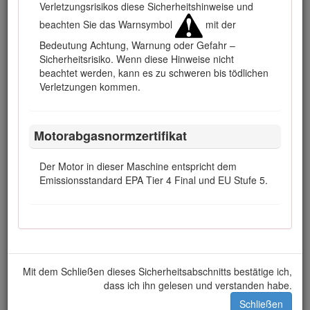
Verletzungsrisikos diese Sicherheitshinweise und
beachten Sie das Warnsymbol
mit der
Bedeutung Achtung, Warnung oder Gefahr –
Sicherheitsrisiko. Wenn diese Hinweise nicht
beachtet werden, kann es zu schweren bis tödlichen
Bild 1
Verletzungen kommen.
Typenschild mit Modell- und Seriennummer
Motorabgasnormzertifikat
In dieser Anleitung werden potenzielle Gefahren angeführt
und Sicherheitshinweise werden vom Sicherheitswarnsymbol
(Bild
2
) gekennzeichnet. Dieses Warnsymbol weist auf eine
Der Motor in dieser Maschine entspricht dem
Gefahr hin, die zu schweren oder tödlichen Verletzungen
Emissionsstandard EPA Tier 4 Final und EU Stufe 5.
führen kann, wenn Sie die empfohlenen
Sicherheitsvorkehrungen nicht einhalten.
Mit dem Schließen dieses Sicherheitsabschnitts bestätige ich,
Bild 2
dass ich ihn gelesen und verstanden habe.
Sicherheitswarnsymbol
Schließen