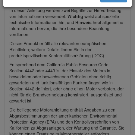
In dieser Anleitung werden zwei Begriffe zur Hervorhebung
von Informationen verwendet.
Wichtig
weist auf spezielle
technische Informationen hin, und
Hinweis
hebt allgemeine
Informationen hervor, die Ihre besondere Beachtung
verdienen.
Dieses Produkt erfüllt alle relevanten europäischen
Richtlinien; weitere Details finden Sie in der
produktspezifischen Konformitätserklärung (DOC).
Entsprechend dem California Public Resource Code
Section 4442 oder 4443 ist der Einsatz des Motors in
bewaldeten oder bewachsenen Gebieten ohne richtig
gewarteten und funktionsfähigen Funkenfänger, wie in
Section 4442 definiert, oder ohne einen Motor verboten, der
nicht für die Brandvermeidung konstruiert, ausgerüstet und
gewartet ist.
Die beiliegende Motoranleitung enthält Angaben zu den
Abgasbestimmungen der amerikanischen Environmental
Protection Agency (EPA) und den Kontrollvorschriften von
Kalifornien zu Abgasanlagen, der Wartung und Garantie. Sie
können einen Ersatz beim Motorhersteller anfordern.