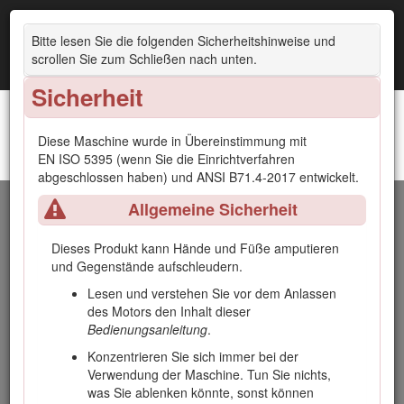
Bitte lesen Sie die folgenden Sicherheitshinweise und
scrollen Sie zum Schließen nach unten.
Sicherheit
Diese Maschine wurde in Übereinstimmung mit
Zugmaschine Reelmaster® 3555, 3575 und 3550
EN ISO 5395 (wenn Sie die Einrichtverfahren
Einführung
abgeschlossen haben) und ANSI B71.4-2017 entwickelt.
Allgemeine Sicherheit
Dieser Aufsitzrasenmäher mit Messerspindeln sollte nur von
geschulten Lohnarbeitern in gewerblichen Anwendungen
eingesetzt werden. Er ist hauptsächlich für das Mähen von
Dieses Produkt kann Hände und Füße amputieren
Gras auf gepflegten Grünflächen gedacht. Wenn dieses
und Gegenstände aufschleudern.
Produkt für einen anderen Zweck eingesetzt wird, kann das
Lesen und verstehen Sie vor dem Anlassen
für Bediener und andere Personen gefährlich sein.
des Motors den Inhalt dieser
Lesen Sie diese Informationen sorgfältig durch, um sich mit
Bedienungsanleitung
.
dem ordnungsgemäßen Einsatz und der Wartung des
Konzentrieren Sie sich immer bei der
Geräts vertraut zu machen und Verletzungen und eine
Verwendung der Maschine. Tun Sie nichts,
Beschädigung des Geräts zu vermeiden. Sie tragen die
was Sie ablenken könnte, sonst können
Verantwortung für einen ordnungsgemäßen und sicheren